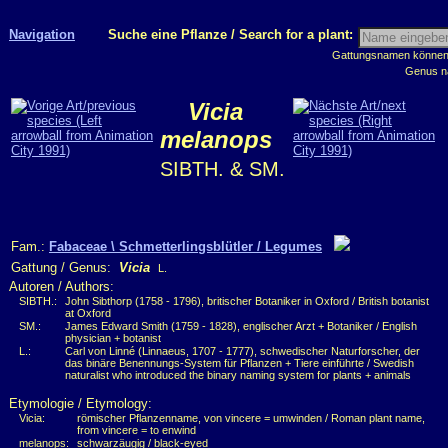
Navigation
Suche eine Pflanze / Search for a plant:
Gattungsnamen können m
Genus n
Vicia
melanops
SIBTH. & SM.
Fam.:
Fabaceae \ Schmetterlingsblütler / Legumes
Gattung / Genus:
Vicia
L.
Autoren / Authors:
SIBTH.:
John Sibthorp (1758 - 1796), britischer Botaniker in Oxford / British botanist
at Oxford
SM.:
James Edward Smith (1759 - 1828), englischer Arzt + Botaniker / English
physician + botanist
L.:
Carl von Linné (Linnaeus, 1707 - 1777), schwedischer Naturforscher, der
das binäre Benennungs-System für Pflanzen + Tiere einführte / Swedish
naturalist who introduced the binary naming system for plants + animals
Etymologie / Etymology:
Vicia:
römischer Pflanzenname, von vincere = umwinden / Roman plant name,
from vincere = to enwind
melanops:
schwarzäugig / black-eyed