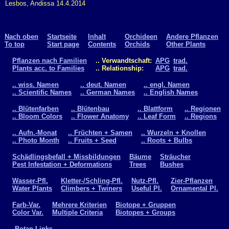
Lesbos, Andissa 14.4.2014
Nach oben
Startseite
Inhalt
Orchideen
Andere Pflanzen
To top
Start page
Contents
Orchids
Other Plants
Pflanzen nach Familien
.. Verwandtschaft:
APG
trad.
Plants acc. to Families
.. Relationship:
APG
trad.
.. wiss. Namen
.. deut. Namen
.. engl. Namen
.. Scientific Names
.. German Names
.. English Names
.. Blütenfarben
.. Blütenbau
.. Blattform
.. Regionen
.. Bloom Colors
.. Flower Anatomy
.. Leaf Form
.. Regions
.. Aufn.-Monat
.. Früchten + Samen
.. Wurzeln + Knollen
.. Photo Month
.. Fruits + Seed
.. Roots + Bulbs
Schädlingsbefall + Missbildungen
Bäume
Sträucher
Pest Infestation + Deformations
Trees
Bushes
Wasser-Pfl.
Kletter-/Schling-Pfl.
Nutz-Pfl.
Zier-Pflanzen
Water Plants
Climbers + Twiners
Useful Pl.
Ornamental Pl.
Farb-Var.
Mehrere Kriterien
Biotope + Gruppen
Color Var.
Multiple Criteria
Biotopes + Groups
Botan.Links