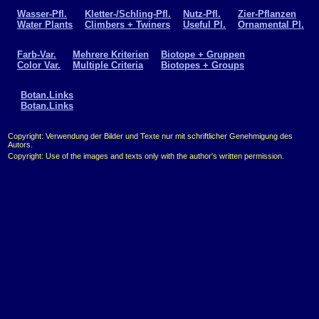
Wasser-Pfl.
Kletter-/Schling-Pfl.
Nutz-Pfl.
Zier-Pflanzen
Water Plants
Climbers + Twiners
Useful Pl.
Ornamental Pl.
Farb-Var.
Mehrere Kriterien
Biotope + Gruppen
Color Var.
Multiple Criteria
Biotopes + Groups
Botan.Links
Botan.Links
Copyright: Verwendung der Bilder und Texte nur mit schriftlicher Genehmigung des
Autors.
Copyright: Use of the images and texts only with the author's written permission.