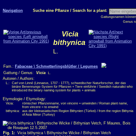
Navigation
Suche eine Pflanze / Search for a plant:
Gattungsnamen können m
Genus n
Vicia
bithynica
L.
Fam.:
Fabaceae \ Schmetterlingsblütler / Legumes
Gattung / Genus:
Vicia
L.
Autoren / Authors:
L.:
Carl von Linné (Linnaeus, 1707 - 1777), schwedischer Naturforscher, der das
binäre Benennungs-System für Pflanzen + Tiere einführte / Swedish naturalist who
introduced the binary naming system for plants + animals
Etymologie / Etymology:
Vicia:
römischer Pflanzenname, von vincere = umwinden / Roman plant name,
from vincere = to enwind
bithynica:
aus der kleinasiatischen Region Bithynien (Türkei) / from the region Bithynia
of Asia Minor (Turkey)
Fig. 1:
Vicia bithynica \ Bithynische Wicke / Bithynian Vetch