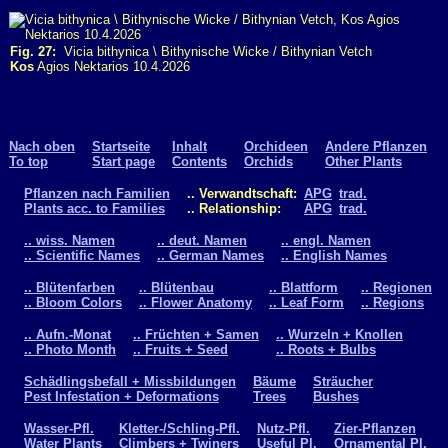
Fig. 27:
Vicia bithynica \ Bithynische Wicke / Bithynian Vetch
Kos
Agios Nektarios 10.4.2026
Nach oben
Startseite
Inhalt
Orchideen
Andere Pflanzen
To top
Start page
Contents
Orchids
Other Plants
Pflanzen nach Familien
.. Verwandtschaft:
APG
trad.
Plants acc. to Families
.. Relationship:
APG
trad.
.. wiss. Namen
.. deut. Namen
.. engl. Namen
.. Scientific Names
.. German Names
.. English Names
.. Blütenfarben
.. Blütenbau
.. Blattform
.. Regionen
.. Bloom Colors
.. Flower Anatomy
.. Leaf Form
.. Regions
.. Aufn.-Monat
.. Früchten + Samen
.. Wurzeln + Knollen
.. Photo Month
.. Fruits + Seed
.. Roots + Bulbs
Schädlingsbefall + Missbildungen
Bäume
Sträucher
Pest Infestation + Deformations
Trees
Bushes
Wasser-Pfl.
Kletter-/Schling-Pfl.
Nutz-Pfl.
Zier-Pflanzen
Water Plants
Climbers + Twiners
Useful Pl.
Ornamental Pl.