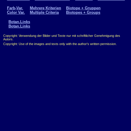
Farb-Var.
Mehrere Kriterien
Biotope + Gruppen
Color Var.
Multiple Criteria
Biotopes + Groups
Botan.Links
Botan.Links
Copyright: Verwendung der Bilder und Texte nur mit schriftlicher Genehmigung des
Autors.
Copyright: Use of the images and texts only with the author's written permission.