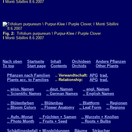
I
Monti Sibillini 8.6.2007
Fig. 2:
Trifolium purpureum \ Purpur-Klee / Purple Clover
I
Monti Sibillini 8.6.2007
Nach oben
Startseite
Inhalt
Orchideen
Andere Pflanzen
To top
Start page
Contents
Orchids
Other Plants
Pflanzen nach Familien
.. Verwandtschaft:
APG
trad.
Plants acc. to Families
.. Relationship:
APG
trad.
.. wiss. Namen
.. deut. Namen
.. engl. Namen
.. Scientific Names
.. German Names
.. English Names
.. Blütenfarben
.. Blütenbau
.. Blattform
.. Regionen
.. Bloom Colors
.. Flower Anatomy
.. Leaf Form
.. Regions
.. Aufn.-Monat
.. Früchten + Samen
.. Wurzeln + Knollen
.. Photo Month
.. Fruits + Seed
.. Roots + Bulbs
Schädlingsbefall + Missbildungen
Bäume
Sträucher