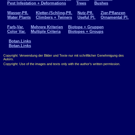
Pest Infestation + Deformations
Trees
Bushes
Wasser-Pfl.
Kletter-/Schling-Pfl.
Nutz-Pfl.
Zier-Pflanzen
Water Plants
Climbers + Twiners
Useful Pl.
Ornamental Pl.
Farb-Var.
Mehrere Kriterien
Biotope + Gruppen
Color Var.
Multiple Criteria
Biotopes + Groups
Botan.Links
Botan.Links
Copyright: Verwendung der Bilder und Texte nur mit schriftlicher Genehmigung des
Autors.
Copyright: Use of the images and texts only with the author's written permission.