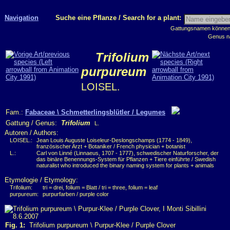
Navigation
Suche eine Pflanze / Search for a plant:
Gattungsnamen können m
Genus n
Trifolium
purpureum
LOISEL.
Fam.:
Fabaceae \ Schmetterlingsblütler / Legumes
Gattung / Genus:
Trifolium
L.
Autoren / Authors:
LOISEL.:
Jean Louis Auguste Loiseleur-Deslongschamps (1774 - 1849),
französischer Arzt + Botaniker / French physician + botanist
L.:
Carl von Linné (Linnaeus, 1707 - 1777), schwedischer Naturforscher, der
das binäre Benennungs-System für Pflanzen + Tiere einführte / Swedish
naturalist who introduced the binary naming system for plants + animals
Etymologie / Etymology:
Trifolium:
tri = drei, folium = Blatt / tri = three, folium = leaf
purpureum:
purpurfarben / purple color
Fig. 1:
Trifolium purpureum \ Purpur-Klee / Purple Clover