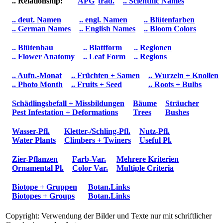
.. Relationship:
APG
trad.
.. Scientific Names
.. deut. Namen
.. engl. Namen
.. Blütenfarben
.. German Names
.. English Names
.. Bloom Colors
.. Blütenbau
.. Blattform
.. Regionen
.. Flower Anatomy
.. Leaf Form
.. Regions
.. Aufn.-Monat
.. Früchten + Samen
.. Wurzeln + Knollen
.. Photo Month
.. Fruits + Seed
.. Roots + Bulbs
Schädlingsbefall + Missbildungen
Bäume
Sträucher
Pest Infestation + Deformations
Trees
Bushes
Wasser-Pfl.
Kletter-/Schling-Pfl.
Nutz-Pfl.
Water Plants
Climbers + Twiners
Useful Pl.
Zier-Pflanzen
Farb-Var.
Mehrere Kriterien
Ornamental Pl.
Color Var.
Multiple Criteria
Biotope + Gruppen
Botan.Links
Biotopes + Groups
Botan.Links
Copyright: Verwendung der Bilder und Texte nur mit schriftlicher