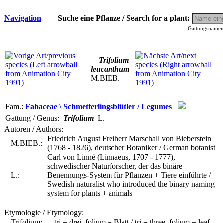
Navigation
Suche eine Pflanze / Search for a plant:
Gattungsnamen 
Trifolium
leucanthum
M.BIEB.
Fam.:
Fabaceae \ Schmetterlingsblütler / Legumes
Gattung / Genus:
Trifolium
L.
Autoren / Authors:
Friedrich August Freiherr Marschall von Bieberstein
M.BIEB.:
(1768 - 1826), deutscher Botaniker / German botanist
Carl von Linné (Linnaeus, 1707 - 1777),
schwedischer Naturforscher, der das binäre
L.:
Benennungs-System für Pflanzen + Tiere einführte /
Swedish naturalist who introduced the binary naming
system for plants + animals
Etymologie / Etymology:
Trifolium:
tri = drei, folium = Blatt / tri = three, folium = leaf