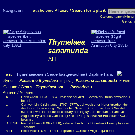
Navigation
Suche eine Pflanze / Search for a plant:
Gattungsnamen können m
Genus n
Thymelaea
sanamunda
ALL.
Fam.:
Thymelaeaceae \ Seidelbastgewächse / Daphne Fam.
Synon.:
Passerina thymelaea
,
Passerina sanamunda
(L.) DC.
BUBANI
Gattung / Genus:
Thymelaea
,
Passerina
MILL.
L.
Autoren / Authors:
ALL.:
Carlo Allioni (1728 - 1804), italienischer Arzt + Botaniker / Italian physician +
botanist
L.:
Carl von Linné (Linnaeus, 1707 - 1777), schwedischer Naturforscher, der
das binäre Benennungs-System für Pflanzen + Tiere einführte / Swedish
naturalist who introduced the binary naming system for plants + animals
DC.:
Augustin-Pyrame de Candolle (1778 - 1841), schweizer Botaniker / Swiss
botanist
BUBANI:
Pietro Bubani (1806 - 1888), italienischer Arzt + Botaniker / Italian physician
+ botanist
MILL.:
Philip Miller (1691 - 1771), englischer Gärtner / English gardener