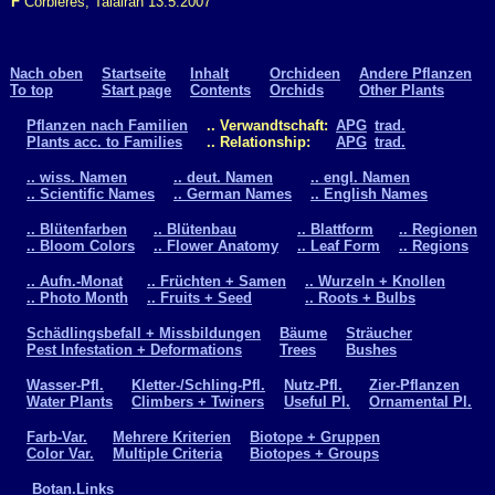
F
Corbières, Talairan 13.5.2007
Nach oben
Startseite
Inhalt
Orchideen
Andere Pflanzen
To top
Start page
Contents
Orchids
Other Plants
Pflanzen nach Familien
.. Verwandtschaft:
APG
trad.
Plants acc. to Families
.. Relationship:
APG
trad.
.. wiss. Namen
.. deut. Namen
.. engl. Namen
.. Scientific Names
.. German Names
.. English Names
.. Blütenfarben
.. Blütenbau
.. Blattform
.. Regionen
.. Bloom Colors
.. Flower Anatomy
.. Leaf Form
.. Regions
.. Aufn.-Monat
.. Früchten + Samen
.. Wurzeln + Knollen
.. Photo Month
.. Fruits + Seed
.. Roots + Bulbs
Schädlingsbefall + Missbildungen
Bäume
Sträucher
Pest Infestation + Deformations
Trees
Bushes
Wasser-Pfl.
Kletter-/Schling-Pfl.
Nutz-Pfl.
Zier-Pflanzen
Water Plants
Climbers + Twiners
Useful Pl.
Ornamental Pl.
Farb-Var.
Mehrere Kriterien
Biotope + Gruppen
Color Var.
Multiple Criteria
Biotopes + Groups
Botan.Links