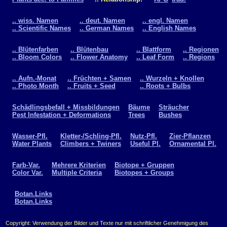
.. wiss. Namen
.. deut. Namen
.. engl. Namen
.. Scientific Names
.. German Names
.. English Names
.. Blütenfarben
.. Blütenbau
.. Blattform
.. Regionen
.. Bloom Colors
.. Flower Anatomy
.. Leaf Form
.. Regions
.. Aufn.-Monat
.. Früchten + Samen
.. Wurzeln + Knollen
.. Photo Month
.. Fruits + Seed
.. Roots + Bulbs
Schädlingsbefall + Missbildungen
Bäume
Sträucher
Pest Infestation + Deformations
Trees
Bushes
Wasser-Pfl.
Kletter-/Schling-Pfl.
Nutz-Pfl.
Zier-Pflanzen
Water Plants
Climbers + Twiners
Useful Pl.
Ornamental Pl.
Farb-Var.
Mehrere Kriterien
Biotope + Gruppen
Color Var.
Multiple Criteria
Biotopes + Groups
Botan.Links
Botan.Links
Copyright: Verwendung der Bilder und Texte nur mit schriftlicher Genehmigung des