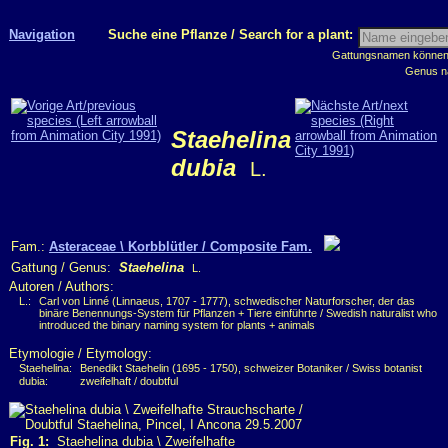
Navigation
Suche eine Pflanze / Search for a plant:
Gattungsnamen können m
Genus n
Staehelina
dubia
L.
Fam.:
Asteraceae \ Korbblütler / Composite Fam.
Gattung / Genus:
Staehelina
L.
Autoren / Authors:
L.:
Carl von Linné (Linnaeus, 1707 - 1777), schwedischer Naturforscher, der das
binäre Benennungs-System für Pflanzen + Tiere einführte / Swedish naturalist who
introduced the binary naming system for plants + animals
Etymologie / Etymology:
Staehelina:
Benedikt Staehelin (1695 - 1750), schweizer Botaniker / Swiss botanist
dubia:
zweifelhaft / doubtful
Fig. 1:
Staehelina dubia \ Zweifelhafte