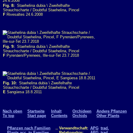
Fig. 8:
Staehelina dubia \ Zweifelhafte
Strauchscharte / Doubtful Staehelina, Pincel
F
Rivesaltes 24.6.2008
Fig. 9:
Staehelina dubia \ Zweifelhafte
Strauchscharte / Doubtful Staehelina, Pincel
F
Pyrenäen/Pyrenees, Ille-sur-Tet 23.7.2018
Fig. 10:
Staehelina dubia \ Zweifelhafte
Strauchscharte / Doubtful Staehelina, Pincel
E
Sangüesa 18.8.2011
Nach oben
Startseite
Inhalt
Orchideen
Andere Pflanzen
To top
Start page
Contents
Orchids
Other Plants
Pflanzen nach Familien
.. Verwandtschaft:
APG
trad.
Plants acc. to Families
.. Relationship:
APG
trad.