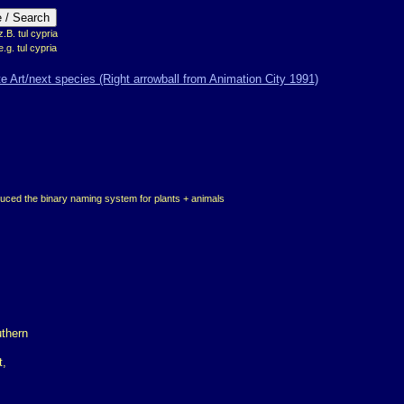
B. tul cypria
e.g. tul cypria
duced the binary naming system for plants + animals
t,