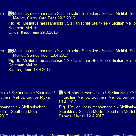
Fig. 4:
Melilotus messanensis \ Sizilianischer Steinklee / Sicilian Melilo
Southern Melilot
Chios, Kato Fana 29.3.2016
Fig. 6:
Melilotus messanensis \ Sizilianischer Steinklee / Sicilian Melilo
Southern Melilot
Samos, Ireon 13.4.2017
sanensis \ Sizilianischer
Fig. 10:
Melilotus messanensis \ Sizilianis
elilot, Southern Melilot
Steinklee / Sicilian Melilot, Southern Melilot
.2017
Samos, Mykali 19.4.2017
Pflanzen nach Familien
.. Verwandtschaft:
APG
trad.
.. wiss. Namen