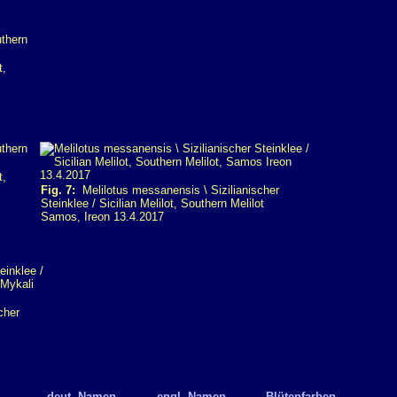
t,
t,
Fig. 7:
Melilotus messanensis \ Sizilianischer
Steinklee / Sicilian Melilot, Southern Melilot
Samos, Ireon 13.4.2017
cher
.. deut. Namen
.. engl. Namen
.. Blütenfarben