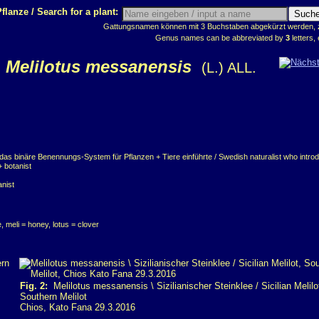
flanze / Search for a plant:
Gattungsnamen können mit 3 Buchstaben abgekürzt werden, z.
Genus names can be abbreviated by
3
letters, 
Melilotus messanensis
(L.) ALL.
das binäre Benennungs-System für Pflanzen + Tiere einführte / Swedish naturalist who intro
+ botanist
anist
 meli = honey, lotus = clover
Fig. 2:
Melilotus messanensis \ Sizilianischer Steinklee / Sicilian Melilo
Southern Melilot
Chios, Kato Fana 29.3.2016