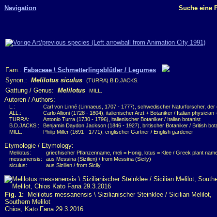
Navigation
Suche eine P
Fam.:
Fabaceae \ Schmetterlingsblütler / Legumes
Synon.:
Melilotus siculus
(TURRA) B.D.JACKS.
Gattung / Genus:
Melilotus
MILL.
Autoren / Authors:
L.:
Carl von Linné (Linnaeus, 1707 - 1777), schwedischer Naturforscher, der 
ALL.:
Carlo Allioni (1728 - 1804), italienischer Arzt + Botaniker / Italian physician 
TURRA:
Antonio Turra (1730 - 1796), italienischer Botaniker / Italian botanist
B.D.JACKS.:
Benjamin Daydon Jackson (1846 - 1927), britischer Botaniker / British bot
MILL.:
Philip Miller (1691 - 1771), englischer Gärtner / English gardener
Etymologie / Etymology:
Melilotus:
griechischer Pflanzenname, meli = Honig, lotus = Klee / Greek plant name,
messanensis:
aus Messina (Sizilien) / from Messina (Sicily)
siculus:
aus Sizilien / from Sicily
Fig. 1:
Melilotus messanensis \ Sizilianischer Steinklee / Sicilian Melilot,
Southern Melilot
Chios, Kato Fana 29.3.2016