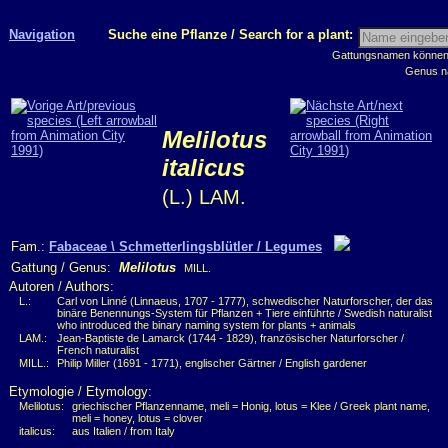
Navigation
Suche eine Pflanze / Search for a plant:
Gattungsnamen können m
Genus n
Melilotus
italicus
(L.) LAM.
Fam.:
Fabaceae \ Schmetterlingsblütler / Legumes
Gattung / Genus:
Melilotus
MILL.
Autoren / Authors:
L.:
Carl von Linné (Linnaeus, 1707 - 1777), schwedischer Naturforscher, der das
binäre Benennungs-System für Pflanzen + Tiere einführte / Swedish naturalist
who introduced the binary naming system for plants + animals
LAM.:
Jean-Baptiste de Lamarck (1744 - 1829), französischer Naturforscher /
French naturalist
MILL.:
Philip Miller (1691 - 1771), englischer Gärtner / English gardener
Etymologie / Etymology:
Melilotus:
griechischer Pflanzenname, meli = Honig, lotus = Klee / Greek plant name,
meli = honey, lotus = clover
italicus:
aus Italien / from Italy