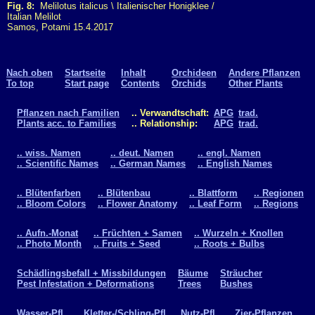
Fig. 8:
Melilotus italicus \ Italienischer Honigklee /
Italian Melilot
Samos, Potami 15.4.2017
Nach oben
Startseite
Inhalt
Orchideen
Andere Pflanzen
To top
Start page
Contents
Orchids
Other Plants
Pflanzen nach Familien
.. Verwandtschaft:
APG
trad.
Plants acc. to Families
.. Relationship:
APG
trad.
.. wiss. Namen
.. deut. Namen
.. engl. Namen
.. Scientific Names
.. German Names
.. English Names
.. Blütenfarben
.. Blütenbau
.. Blattform
.. Regionen
.. Bloom Colors
.. Flower Anatomy
.. Leaf Form
.. Regions
.. Aufn.-Monat
.. Früchten + Samen
.. Wurzeln + Knollen
.. Photo Month
.. Fruits + Seed
.. Roots + Bulbs
Schädlingsbefall + Missbildungen
Bäume
Sträucher
Pest Infestation + Deformations
Trees
Bushes
Wasser-Pfl.
Kletter-/Schling-Pfl.
Nutz-Pfl.
Zier-Pflanzen