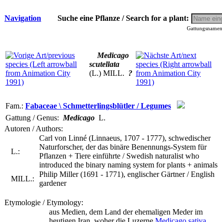
Navigation
Suche eine Pflanze / Search for a plant:
Gattungsnamen 
Medicago
scutellata
(L.) MILL.
?
Fam.:
Fabaceae \ Schmetterlingsblütler / Legumes
Gattung / Genus:
Medicago
L.
Autoren / Authors:
Carl von Linné (Linnaeus, 1707 - 1777), schwedischer
Naturforscher, der das binäre Benennungs-System für
L.:
Pflanzen + Tiere einführte / Swedish naturalist who
introduced the binary naming system for plants + animals
Philip Miller (1691 - 1771), englischer Gärtner / English
MILL.:
gardener
Etymologie / Etymology:
aus Medien, dem Land der ehemaligen Meder im
heutigen Iran, woher die Luzerne
Medicago sativa