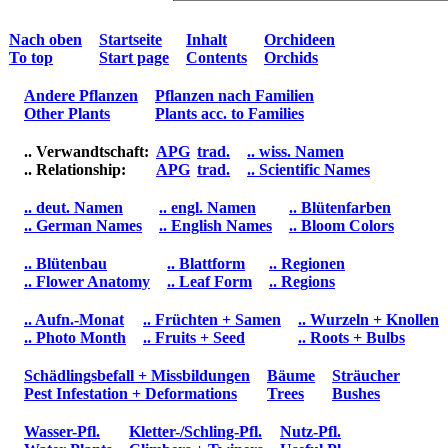
Nach oben
Startseite
Inhalt
Orchideen
To top
Start page
Contents
Orchids
Andere Pflanzen
Pflanzen nach Familien
Other Plants
Plants acc. to Families
.. Verwandtschaft:
APG
trad.
.. wiss. Namen
.. Relationship:
APG
trad.
.. Scientific Names
.. deut. Namen
.. engl. Namen
.. Blütenfarben
.. German Names
.. English Names
.. Bloom Colors
.. Blütenbau
.. Blattform
.. Regionen
.. Flower Anatomy
.. Leaf Form
.. Regions
.. Aufn.-Monat
.. Früchten + Samen
.. Wurzeln + Knollen
.. Photo Month
.. Fruits + Seed
.. Roots + Bulbs
Schädlingsbefall + Missbildungen
Bäume
Sträucher
Pest Infestation + Deformations
Trees
Bushes
Wasser-Pfl.
Kletter-/Schling-Pfl.
Nutz-Pfl.