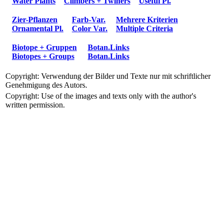
Water Plants
Climbers + Twiners
Useful Pl.
Zier-Pflanzen
Farb-Var.
Mehrere Kriterien
Ornamental Pl.
Color Var.
Multiple Criteria
Biotope + Gruppen
Botan.Links
Biotopes + Groups
Botan.Links
Copyright: Verwendung der Bilder und Texte nur mit schriftlicher
Genehmigung des Autors.
Copyright: Use of the images and texts only with the author's
written permission.