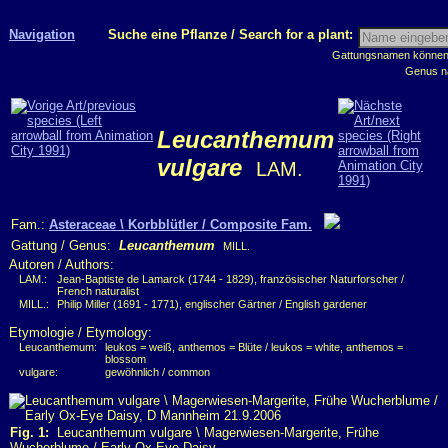
Navigation
Suche eine Pflanze / Search for a plant:
Gattungsnamen können m
Genus n
Leucanthemum
vulgare
LAM.
Fam.:
Asteraceae \ Korbblütler / Composite Fam.
Gattung / Genus:
Leucanthemum
MILL.
Autoren / Authors:
LAM.:
Jean-Baptiste de Lamarck (1744 - 1829), französischer Naturforscher /
French naturalist
MILL.:
Philip Miller (1691 - 1771), englischer Gärtner / English gardener
Etymologie / Etymology:
Leucanthemum:
leukos = weiß, anthemos = Blüte / leukos = white, anthemos =
blossom
vulgare:
gewöhnlich / common
Fig. 1:
Leucanthemum vulgare \ Magerwiesen-Margerite, Frühe
Wucherblume / Early Ox-Eye Daisy