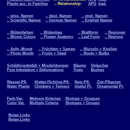
Plants acc. to Families
.. Relationship:
APG
trad.
.. wiss. Namen
.. deut. Namen
.. engl. Namen
.. Scientific Names
.. German Names
.. English Names
.. Blütenfarben
.. Blütenbau
.. Blattform
.. Regionen
.. Bloom Colors
.. Flower Anatomy
.. Leaf Form
.. Regions
.. Aufn.-Monat
.. Früchten + Samen
.. Wurzeln + Knollen
.. Photo Month
.. Fruits + Seed
.. Roots + Bulbs
Schädlingsbefall + Missbildungen
Bäume
Sträucher
Pest Infestation + Deformations
Trees
Bushes
Wasser-Pfl.
Kletter-/Schling-Pfl.
Nutz-Pfl.
Zier-Pflanzen
Water Plants
Climbers + Twiners
Useful Pl.
Ornamental Pl.
Farb-Var.
Mehrere Kriterien
Biotope + Gruppen
Color Var.
Multiple Criteria
Biotopes + Groups
Botan.Links
Botan.Links