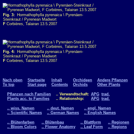
Fig. 3:
Hormathophylla pyrenaica \ Pyrenäen-
Steinkraut / Pyrenean Madwort
F
Corbières, Talairan 13.5.2007
Fig. 4:
Hormathophylla pyrenaica \ Pyrenäen-
Steinkraut / Pyrenean Madwort
F
Corbières, Talairan 13.5.2007
Nach oben
Startseite
Inhalt
Orchideen
Andere Pflanzen
To top
Start page
Contents
Orchids
Other Plants
Pflanzen nach Familien
.. Verwandtschaft:
APG
trad.
Plants acc. to Families
.. Relationship:
APG
trad.
.. wiss. Namen
.. deut. Namen
.. engl. Namen
.. Scientific Names
.. German Names
.. English Names
.. Blütenfarben
.. Blütenbau
.. Blattform
.. Regionen
.. Bloom Colors
.. Flower Anatomy
.. Leaf Form
.. Regions