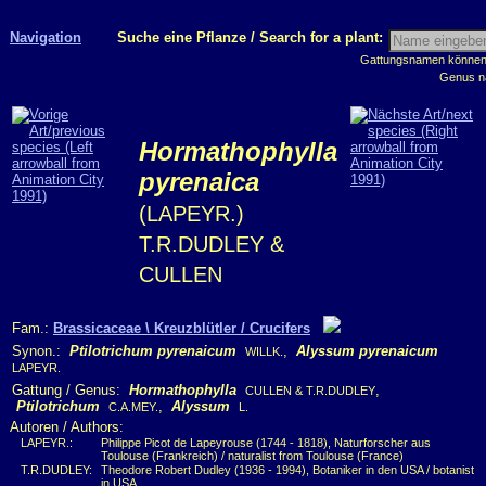
Navigation
Suche eine Pflanze / Search for a plant:
Gattungsnamen können m
Genus n
Hormathophylla
pyrenaica
(LAPEYR.)
T.R.DUDLEY &
CULLEN
Fam.:
Brassicaceae \ Kreuzblütler / Crucifers
Synon.:
Ptilotrichum pyrenaicum
,
Alyssum pyrenaicum
WILLK.
LAPEYR.
Gattung / Genus:
Hormathophylla
,
CULLEN & T.R.DUDLEY
Ptilotrichum
,
Alyssum
C.A.MEY.
L.
Autoren / Authors:
LAPEYR.:
Philippe Picot de Lapeyrouse (1744 - 1818), Naturforscher aus
Toulouse (Frankreich) / naturalist from Toulouse (France)
T.R.DUDLEY:
Theodore Robert Dudley (1936 - 1994), Botaniker in den USA / botanist
in USA