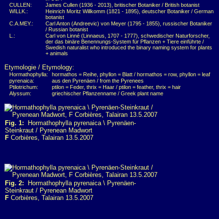
CULLEN:
James Cullen (1936 - 2013), britischer Botaniker / British botanist
WILLK.:
Heinrich Moritz Willkomm (1821 - 1895), deutscher Botaniker / German
botanist
C.A.MEY.:
Carl Anton (Andreevic) von Meyer (1795 - 1855), russischer Botaniker
/ Russian botanist
L.:
Carl von Linné (Linnaeus, 1707 - 1777), schwedischer Naturforscher,
der das binäre Benennungs-System für Pflanzen + Tiere einführte /
Swedish naturalist who introduced the binary naming system for plants
+ animals
Etymologie / Etymology:
Hormathophylla:
hormathos = Reihe, phyllon = Blatt / hormathos = row, phyllon = leaf
pyrenaica:
aus den Pyrenäen / from the Pyrenees
Ptilotrichum:
ptilon = Feder, thrix = Haar / ptilon = feather, thrix = hair
Alyssum:
griechischer Pflanzenname / Greek plant name
Fig. 1:
Hormathophylla pyrenaica \ Pyrenäen-
Steinkraut / Pyrenean Madwort
F
Corbières, Talairan 13.5.2007
Fig. 2:
Hormathophylla pyrenaica \ Pyrenäen-
Steinkraut / Pyrenean Madwort
F
Corbières, Talairan 13.5.2007