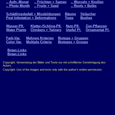
.. Aufn.-Monat
.. Früchten + Samen
.. Wurzeln + Knollen
.. Photo Month
.. Fruits + Seed
.. Roots + Bulbs
Schädlingsbefall + Missbildungen
Bäume
Sträucher
Pest Infestation + Deformations
Trees
Bushes
Wasser-Pfl.
Kletter-/Schling-Pfl.
Nutz-Pfl.
Zier-Pflanzen
Water Plants
Climbers + Twiners
Useful Pl.
Ornamental Pl.
Farb-Var.
Mehrere Kriterien
Biotope + Gruppen
Color Var.
Multiple Criteria
Biotopes + Groups
Botan.Links
Botan.Links
Copyright: Verwendung der Bilder und Texte nur mit schriftlicher Genehmigung des
Autors.
Copyright: Use of the images and texts only with the author's written permission.