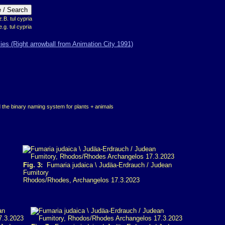
B. tul cypria
e.g. tul cypria
 the binary naming system for plants + animals
Fig. 3:
Fumaria judaica \ Judäa-Erdrauch / Judean
Fumitory
Rhodos/Rhodes, Archangelos 17.3.2023