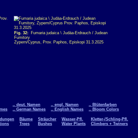
Fig. 32:
Fumaria judaica \ Judäa-Erdrauch / Judean
Fumitory
Zypern/Cyprus, Prov. Paphos, Episkopi 31.3.2025
.. deut. Namen
.. engl. Namen
.. Blütenfarben
ames
.. German Names
.. English Names
.. Bloom Colors
ldungen
Bäume
Sträucher
Wasser-Pfl.
Kletter-/Schling-Pfl.
tions
Trees
Bushes
Water Plants
Climbers + Twiners