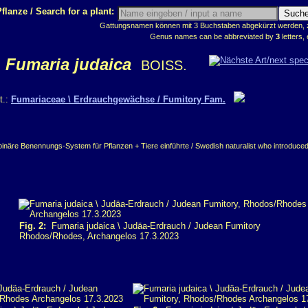
flanze / Search for a plant:
Gattungsnamen können mit 3 Buchstaben abgekürzt werden, z.
Genus names can be abbreviated by
3
letters, 
Fumaria judaica
BOISS.
t.:
Fumariaceae \ Erdrauchgewächse / Fumitory Fam.
inäre Benennungs-System für Pflanzen + Tiere einführte / Swedish naturalist who introduced
Fig. 2:
Fumaria judaica \ Judäa-Erdrauch / Judean Fumitory
Rhodos/Rhodes, Archangelos 17.3.2023