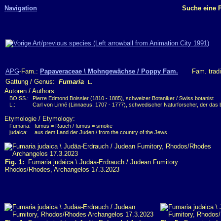
Navigation
Suche eine P
APG
-Fam.:
Papaveraceae \ Mohngewächse / Poppy Fam.
Fam. tradi
Gattung / Genus:
Fumaria
L.
Autoren / Authors:
BOISS.:
Pierre Edmond Boissier (1810 - 1885), schweizer Botaniker / Swiss botanist
L.:
Carl von Linné (Linnaeus, 1707 - 1777), schwedischer Naturforscher, der das b
Etymologie / Etymology:
Fumaria:
fumus = Rauch / fumus = smoke
judaica:
aus dem Land der Juden / from the country of the Jews
Fig. 1:
Fumaria judaica \ Judäa-Erdrauch / Judean Fumitory
Rhodos/Rhodes, Archangelos 17.3.2023