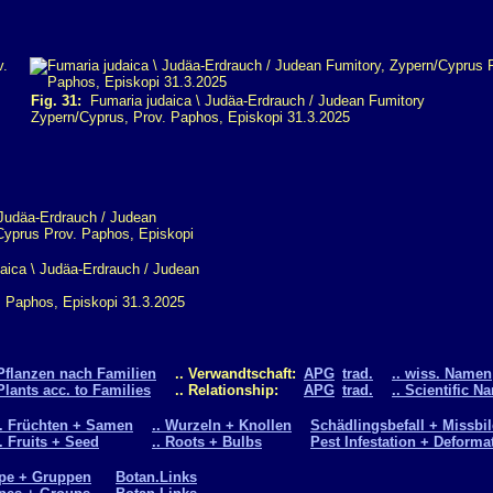
Fig. 31:
Fumaria judaica \ Judäa-Erdrauch / Judean Fumitory
Zypern/Cyprus, Prov. Paphos, Episkopi 31.3.2025
ica \ Judäa-Erdrauch / Judean
. Paphos, Episkopi 31.3.2025
Pflanzen nach Familien
.. Verwandtschaft:
APG
trad.
.. wiss. Namen
Plants acc. to Families
.. Relationship:
APG
trad.
.. Scientific N
.. Früchten + Samen
.. Wurzeln + Knollen
Schädlingsbefall + Missbi
.. Fruits + Seed
.. Roots + Bulbs
Pest Infestation + Deforma
pe + Gruppen
Botan.Links