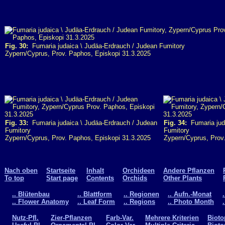
Fig. 30:
Fumaria judaica \ Judäa-Erdrauch / Judean Fumitory
Zypern/Cyprus, Prov. Paphos, Episkopi 31.3.2025
Fig. 33:
Fumaria judaica \ Judäa-Erdrauch / Judean
Fig. 34:
Fumaria juda
Fumitory
Fumitory
Zypern/Cyprus, Prov. Paphos, Episkopi 31.3.2025
Zypern/Cyprus, Prov
Nach oben
Startseite
Inhalt
Orchideen
Andere Pflanzen
To top
Start page
Contents
Orchids
Other Plants
.. Blütenbau
.. Blattform
.. Regionen
.. Aufn.-Monat
.. Flower Anatomy
.. Leaf Form
.. Regions
.. Photo Month
Nutz-Pfl.
Zier-Pflanzen
Farb-Var.
Mehrere Kriterien
Bioto