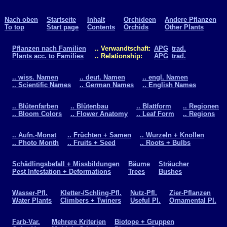
Nach oben
Startseite
Inhalt
Orchideen
Andere Pflanzen
To top
Start page
Contents
Orchids
Other Plants
Pflanzen nach Familien
.. Verwandtschaft:
APG
trad.
Plants acc. to Families
.. Relationship:
APG
trad.
.. wiss. Namen
.. deut. Namen
.. engl. Namen
.. Scientific Names
.. German Names
.. English Names
.. Blütenfarben
.. Blütenbau
.. Blattform
.. Regionen
.. Bloom Colors
.. Flower Anatomy
.. Leaf Form
.. Regions
.. Aufn.-Monat
.. Früchten + Samen
.. Wurzeln + Knollen
.. Photo Month
.. Fruits + Seed
.. Roots + Bulbs
Schädlingsbefall + Missbildungen
Bäume
Sträucher
Pest Infestation + Deformations
Trees
Bushes
Wasser-Pfl.
Kletter-/Schling-Pfl.
Nutz-Pfl.
Zier-Pflanzen
Water Plants
Climbers + Twiners
Useful Pl.
Ornamental Pl.
Farb-Var.
Mehrere Kriterien
Biotope + Gruppen