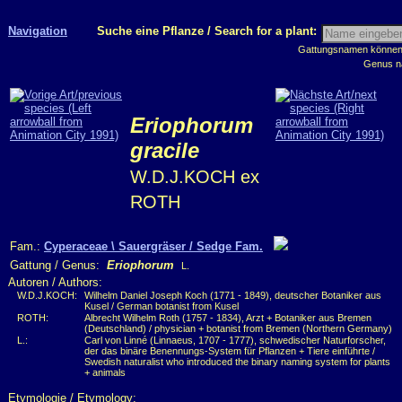
Navigation
Suche eine Pflanze / Search for a plant:
Gattungsnamen können m
Genus n
Eriophorum
gracile
W.D.J.KOCH ex
ROTH
Fam.:
Cyperaceae \ Sauergräser / Sedge Fam.
Gattung / Genus:
Eriophorum
L.
Autoren / Authors:
W.D.J.KOCH:
Wilhelm Daniel Joseph Koch (1771 - 1849), deutscher Botaniker aus
Kusel / German botanist from Kusel
ROTH:
Albrecht Wilhelm Roth (1757 - 1834), Arzt + Botaniker aus Bremen
(Deutschland) / physician + botanist from Bremen (Northern Germany)
L.:
Carl von Linné (Linnaeus, 1707 - 1777), schwedischer Naturforscher,
der das binäre Benennungs-System für Pflanzen + Tiere einführte /
Swedish naturalist who introduced the binary naming system for plants
+ animals
Etymologie / Etymology: