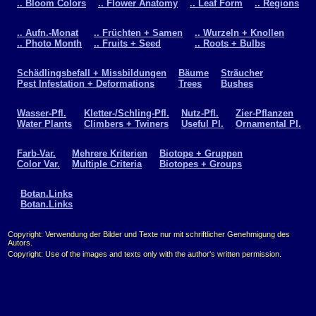
.. Bloom Colors
.. Flower Anatomy
.. Leaf Form
.. Regions
.. Aufn.-Monat
.. Früchten + Samen
.. Wurzeln + Knollen
.. Photo Month
.. Fruits + Seed
.. Roots + Bulbs
Schädlingsbefall + Missbildungen
Bäume
Sträucher
Pest Infestation + Deformations
Trees
Bushes
Wasser-Pfl.
Kletter-/Schling-Pfl.
Nutz-Pfl.
Zier-Pflanzen
Water Plants
Climbers + Twiners
Useful Pl.
Ornamental Pl.
Farb-Var.
Mehrere Kriterien
Biotope + Gruppen
Color Var.
Multiple Criteria
Biotopes + Groups
Botan.Links
Botan.Links
Copyright: Verwendung der Bilder und Texte nur mit schriftlicher Genehmigung des
Autors.
Copyright: Use of the images and texts only with the author's written permission.