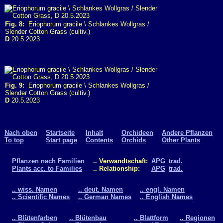
Fig. 8:
Eriophorum gracile \ Schlankes Wollgras /
Slender Cotton Grass (cultiv.)
D
20.5.2023
Fig. 9:
Eriophorum gracile \ Schlankes Wollgras /
Slender Cotton Grass (cultiv.)
D
20.5.2023
Nach oben
Startseite
Inhalt
Orchideen
Andere Pflanzen
To top
Start page
Contents
Orchids
Other Plants
Pflanzen nach Familien
.. Verwandtschaft:
APG
trad.
Plants acc. to Families
.. Relationship:
APG
trad.
.. wiss. Namen
.. deut. Namen
.. engl. Namen
.. Scientific Names
.. German Names
.. English Names
.. Blütenfarben
.. Blütenbau
.. Blattform
.. Regionen