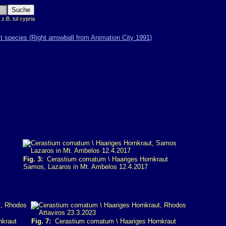
.B. tul cypria
Fig. 3:
Cerastium comatum \ Haariges Hornkraut
Samos, Lazaros in Mt. Ambelos 12.4.2017
nkraut
Fig. 7:
Cerastium comatum \ Haariges Hornkraut