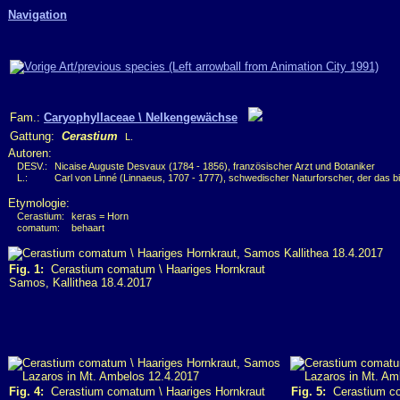
Navigation
Fam.:
Caryophyllaceae \ Nelkengewächse
Gattung:
Cerastium
L.
Autoren:
DESV.:
Nicaise Auguste Desvaux (1784 - 1856), französischer Arzt und Botaniker
L.:
Carl von Linné (Linnaeus, 1707 - 1777), schwedischer Naturforscher, der das 
Etymologie:
Cerastium:
keras = Horn
comatum:
behaart
Fig. 1:
Cerastium comatum \ Haariges Hornkraut
Samos, Kallithea 18.4.2017
Fig. 4:
Cerastium comatum \ Haariges Hornkraut
Fig. 5:
Cerastium co