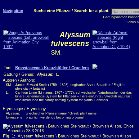
Navigation
Suche eine Pflanze / Search for a plant:
Gattungsnamen können m
Genus n
Alyssum
fulvescens
SM.
Fam.:
Brassicaceae \ Kreuzblütler / Crucifers
Gattung / Genus:
Alyssum
L.
Autoren / Authors:
SM.:
James Edward Smith (1759 - 1828), englischer Arzt + Botaniker / English
physician + botanist
L.:
Carl von Linné (Linnaeus, 1707 - 1777), schwedischer Naturforscher, der das
binäre Benennungs-System für Pflanzen + Tiere einführte / Swedish naturalist
who introduced the binary naming system for plants + animals
Etymologie / Etymology:
Alyssum:
griechischer Pflanzenname / Greek plant name
fulvescens:
bräunlich werdend / becoming brownish
Fig. 1:
Alyssum fulvescens \ Bräunliches Steinkraut / Brownish Alison