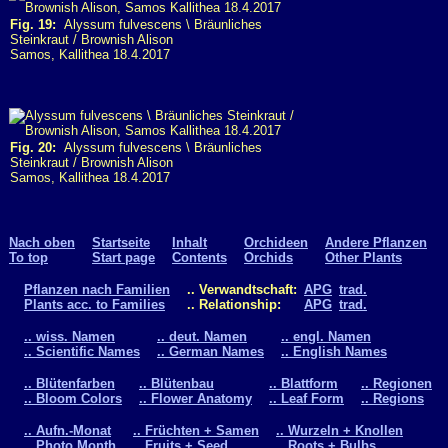
Fig. 19:
Alyssum fulvescens \ Bräunliches
Steinkraut / Brownish Alison
Samos, Kallithea 18.4.2017
Fig. 20:
Alyssum fulvescens \ Bräunliches
Steinkraut / Brownish Alison
Samos, Kallithea 18.4.2017
Nach oben
Startseite
Inhalt
Orchideen
Andere Pflanzen
To top
Start page
Contents
Orchids
Other Plants
Pflanzen nach Familien
.. Verwandtschaft:
APG
trad.
Plants acc. to Families
.. Relationship:
APG
trad.
.. wiss. Namen
.. deut. Namen
.. engl. Namen
.. Scientific Names
.. German Names
.. English Names
.. Blütenfarben
.. Blütenbau
.. Blattform
.. Regionen
.. Bloom Colors
.. Flower Anatomy
.. Leaf Form
.. Regions
.. Aufn.-Monat
.. Früchten + Samen
.. Wurzeln + Knollen
.. Photo Month
.. Fruits + Seed
.. Roots + Bulbs