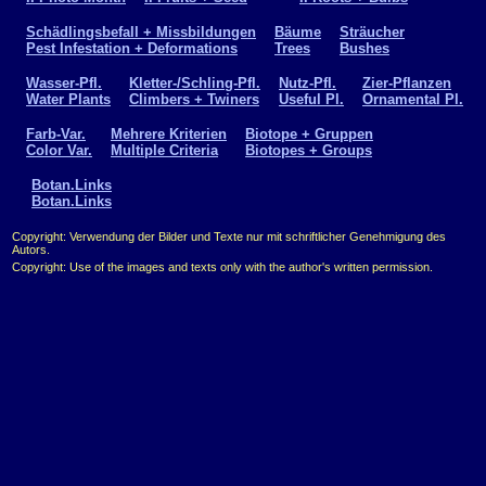
Schädlingsbefall + Missbildungen
Bäume
Sträucher
Pest Infestation + Deformations
Trees
Bushes
Wasser-Pfl.
Kletter-/Schling-Pfl.
Nutz-Pfl.
Zier-Pflanzen
Water Plants
Climbers + Twiners
Useful Pl.
Ornamental Pl.
Farb-Var.
Mehrere Kriterien
Biotope + Gruppen
Color Var.
Multiple Criteria
Biotopes + Groups
Botan.Links
Botan.Links
Copyright: Verwendung der Bilder und Texte nur mit schriftlicher Genehmigung des
Autors.
Copyright: Use of the images and texts only with the author's written permission.