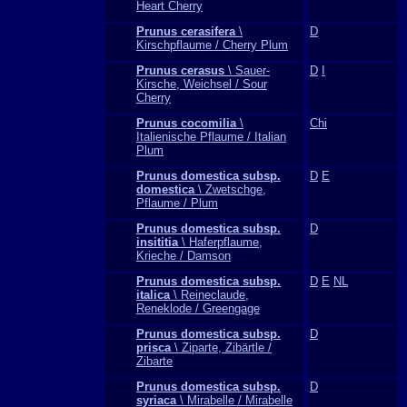
Heart Cherry
Prunus cerasifera
\
D
Kirschpflaume / Cherry Plum
Prunus cerasus
\ Sauer-
D
I
Kirsche, Weichsel / Sour
Cherry
Prunus cocomilia
\
Chi
Italienische Pflaume / Italian
Plum
Prunus domestica subsp.
D
E
domestica
\ Zwetschge,
Pflaume / Plum
Prunus domestica subsp.
D
insititia
\ Haferpflaume,
Krieche / Damson
Prunus domestica subsp.
D
E
NL
italica
\ Reineclaude,
Reneklode / Greengage
Prunus domestica subsp.
D
prisca
\ Ziparte, Zibärtle /
Zibarte
Prunus domestica subsp.
D
syriaca
\ Mirabelle / Mirabelle