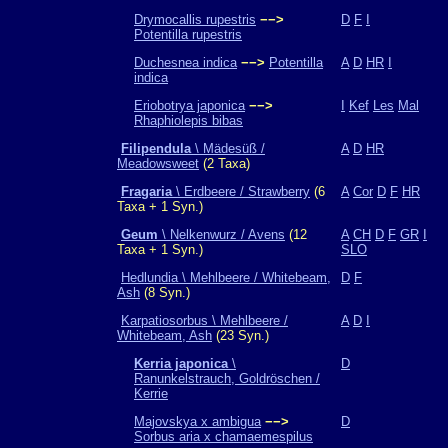
Drymocallis rupestris
−−>
D
F
I
Potentilla rupestris
Duchesnea indica
−−>
Potentilla
A
D
HR
I
indica
Eriobotrya japonica
−−>
I
Kef
Les
Mal
Rhaphiolepis bibas
Filipendula
\ Mädesüß /
A
D
HR
Meadowsweet
(2 Taxa)
Fragaria
\ Erdbeere / Strawberry
(6
A
Cor
D
F
HR
Taxa + 1 Syn.)
Geum
\ Nelkenwurz / Avens
(12
A
CH
D
F
GR
I
Taxa + 1 Syn.)
SLO
Hedlundia \ Mehlbeere / Whitebeam,
D
F
Ash
(8 Syn.)
Karpatiosorbus \ Mehlbeere /
A
D
I
Whitebeam, Ash
(23 Syn.)
Kerria japonica
\
D
Ranunkelstrauch, Goldröschen /
Kerrie
Majovskya x ambigua
−−>
D
Sorbus aria x chamaemespilus