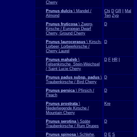
Cherry
Prunus dulcis
\ Mandel /
Chi
D
GR
I
Mal
Almond
Ten
Zyp
Prunus fruticosa
\ Zwerg-
D
Kirsche / European Dwarf
Cherry, Ground Cherry
Prunus laurocerasus
\ Kirsch-
D
Lorbeer, Lorbeerkirsche /
Cherry Laurel
Prunus mahaleb
\
D
F
HR
I
Felsenkirsche, Stein-Weichsel
/ Saint Lucie Cherry
Prunus padus subsp. padus
\
D
Traubenkirsche / Bird Cherry
Prunus persica
\ Pfirsich /
D
Peach
Prunus prostrata
\
Kre
Niederliegende Kirsche /
Mountain Cherry
Prunus serotina
\ Späte
D
Traubenkirsche / Rum Drupes
Prunus spinosa
\ Schlehe,
D
E
S