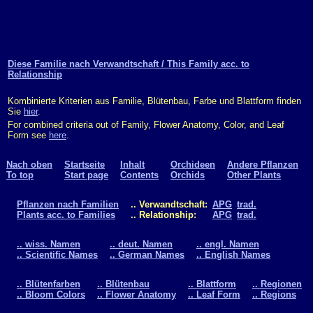
Diese Familie nach Verwandtschaft / This Family acc. to
Relationship
Kombinierte Kriterien aus Familie, Blütenbau, Farbe und Blattform finden
Sie
hier
.
For combined criteria out of Family, Flower Anatomy, Color, and Leaf
Form see
here
.
Nach oben
Startseite
Inhalt
Orchideen
Andere Pflanzen
To top
Start page
Contents
Orchids
Other Plants
Pflanzen nach Familien
.. Verwandtschaft:
APG
trad.
Plants acc. to Families
.. Relationship:
APG
trad.
.. wiss. Namen
.. deut. Namen
.. engl. Namen
.. Scientific Names
.. German Names
.. English Names
.. Blütenfarben
.. Blütenbau
.. Blattform
.. Regionen
.. Bloom Colors
.. Flower Anatomy
.. Leaf Form
.. Regions