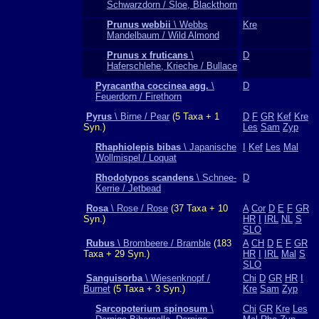
Schwarzdorn / Sloe, Blackthorn
Prunus webbii
\ Webbs
Kre
Mandelbaum / Wild Almond
Prunus x fruticans
\
D
Haferschlehe, Krieche / Bullace
Pyracantha coccinea agg.
\
D
Feuerdorn / Firethorn
Pyrus
\ Birne / Pear
(5 Taxa + 1
D
F
GR
Kef
Kre
Syn.)
Les
Sam
Zyp
Rhaphiolepis bibas
\ Japanische
I
Kef
Les
Mal
Wollmispel / Loquat
Rhodotypos scandens
\ Schnee-
D
Kerrie / Jetbead
Rosa
\ Rose / Rose
(37 Taxa + 10
A
Cor
D
E
F
GR
Syn.)
HR
I
IRL
NL
S
SLO
Rubus
\ Brombeere / Bramble
(183
A
CH
D
E
F
GR
Taxa + 29 Syn.)
HR
I
IRL
Mal
S
SLO
Sanguisorba
\ Wiesenknopf /
Chi
D
GR
HR
I
Burnet
(5 Taxa + 3 Syn.)
Kre
Sam
Zyp
Sarcopoterium spinosum
\
Chi
GR
Kre
Les