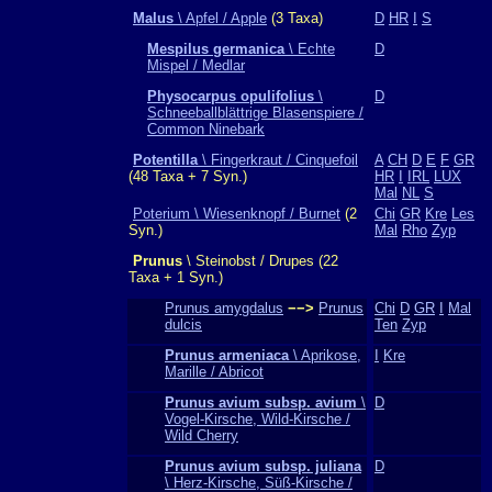
Malus
\ Apfel / Apple
(3 Taxa)
D
HR
I
S
Mespilus germanica
\ Echte
D
Mispel / Medlar
Physocarpus opulifolius
\
D
Schneeballblättrige Blasenspiere /
Common Ninebark
Potentilla
\ Fingerkraut / Cinquefoil
A
CH
D
E
F
GR
(48 Taxa + 7 Syn.)
HR
I
IRL
LUX
Mal
NL
S
Poterium \ Wiesenknopf / Burnet
(2
Chi
GR
Kre
Les
Syn.)
Mal
Rho
Zyp
Prunus
\ Steinobst / Drupes (22
Taxa + 1 Syn.)
Prunus amygdalus
−−>
Prunus
Chi
D
GR
I
Mal
dulcis
Ten
Zyp
Prunus armeniaca
\ Aprikose,
I
Kre
Marille / Abricot
Prunus avium subsp. avium
\
D
Vogel-Kirsche, Wild-Kirsche /
Wild Cherry
Prunus avium subsp. juliana
D
\ Herz-Kirsche, Süß-Kirsche /