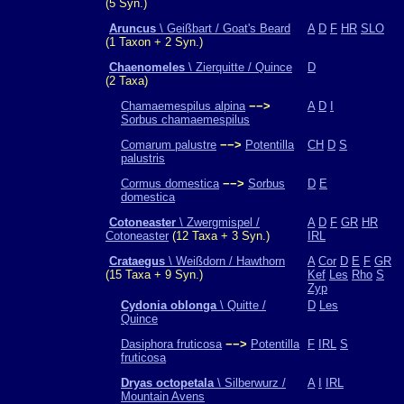
(5 Syn.)
Aruncus
\ Geißbart / Goat's Beard
A
D
F
HR
SLO
(1 Taxon + 2 Syn.)
Chaenomeles
\ Zierquitte / Quince
D
(2 Taxa)
Chamaemespilus alpina
−−>
A
D
I
Sorbus chamaemespilus
Comarum palustre
−−>
Potentilla
CH
D
S
palustris
Cormus domestica
−−>
Sorbus
D
E
domestica
Cotoneaster
\ Zwergmispel /
A
D
F
GR
HR
Cotoneaster
(12 Taxa + 3 Syn.)
IRL
Crataegus
\ Weißdorn / Hawthorn
A
Cor
D
E
F
GR
(15 Taxa + 9 Syn.)
Kef
Les
Rho
S
Zyp
Cydonia oblonga
\ Quitte /
D
Les
Quince
Dasiphora fruticosa
−−>
Potentilla
F
IRL
S
fruticosa
Dryas octopetala
\ Silberwurz /
A
I
IRL
Mountain Avens