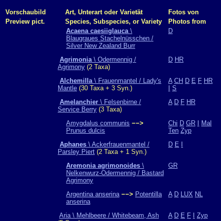
Vorschaubild
Art, Unterart oder Varietät
Fotos von
Preview pict.
Species, Subspecies, or Variety
Photos from
Acaena caesiiglauca
\
D
Blaugraues Stachelnüsschen /
Silver New Zealand Burr
Agrimonia
\ Odermennig /
D
HR
Agrimony
(2 Taxa)
Alchemilla
\ Frauenmantel / Lady's
A
CH
D
E
F
HR
Mantle
(30 Taxa + 3 Syn.)
I
S
Amelanchier
\ Felsenbirne /
A
D
F
HR
Service Berry
(3 Taxa)
Amygdalus communis
−−>
Chi
D
GR
I
Mal
Prunus dulcis
Ten
Zyp
Aphanes
\ Ackerfrauenmantel /
D
E
I
Parsley Piert
(2 Taxa + 1 Syn.)
Aremonia agrimonoides
\
GR
Nelkenwurz-Odermennig / Bastard
Agrimony
Argentina anserina
−−>
Potentilla
A
D
LUX
NL
anserina
Aria \ Mehlbeere / Whitebeam, Ash
A
D
E
F
I
Zyp