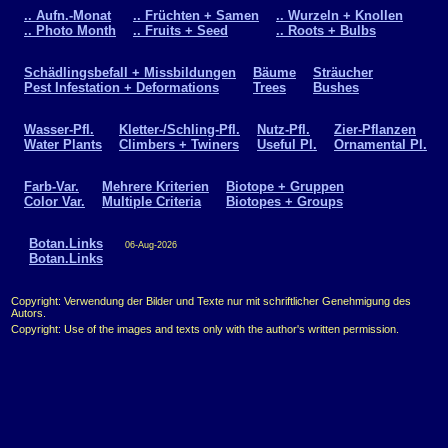
.. Aufn.-Monat
.. Früchten + Samen
.. Wurzeln + Knollen
.. Photo Month
.. Fruits + Seed
.. Roots + Bulbs
Schädlingsbefall + Missbildungen
Bäume
Sträucher
Pest Infestation + Deformations
Trees
Bushes
Wasser-Pfl.
Kletter-/Schling-Pfl.
Nutz-Pfl.
Zier-Pflanzen
Water Plants
Climbers + Twiners
Useful Pl.
Ornamental Pl.
Farb-Var.
Mehrere Kriterien
Biotope + Gruppen
Color Var.
Multiple Criteria
Biotopes + Groups
Botan.Links
06-Aug-2026
Botan.Links
Copyright: Verwendung der Bilder und Texte nur mit schriftlicher Genehmigung des
Autors.
Copyright: Use of the images and texts only with the author's written permission.