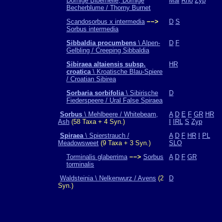
Dornige Bibernelle, Dornige
Mal
Rho
Zyp
Becherblume / Thorny Burnet
Scandosorbus x intermedia
−−>
D
S
Sorbus intermedia
Sibbaldia procumbens
\ Alpen-
D
F
Gelbling / Creeping Sibbaldia
Sibiraea altaiensis subsp.
HR
croatica
\ Kroatische Blau-Spiere
/ Croatian Sibirea
Sorbaria sorbifolia
\ Sibirische
D
Fiederspeere / Ural False Spiraea
Sorbus
\ Mehlbeere / Whitebeam,
A
D
E
F
GR
HR
Ash
(58 Taxa + 4 Syn.)
I
IRL
S
Zyp
Spiraea
\ Spierstrauch /
A
D
F
HR
I
PL
Meadowsweet
(9 Taxa + 3 Syn.)
SLO
Torminalis glaberrima
−−>
Sorbus
A
D
F
GR
torminalis
Waldsteinia \ Nelkenwurz / Avens
(2
D
Syn.)