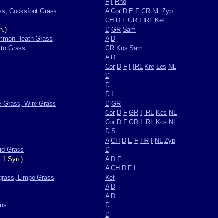
F
I
Rho
ss, Cocksfoot Grass
A
Cor
D
E
F
GR
NL
Zyp
CH
D
F
GR
I
IRL
Kef
n.)
D
GR
Sam
ommon Heath Grass
A
D
ito Grass
GR
Kos
Sam
)
A
D
Cor
D
F
I
IRL
Kre
Les
NL
D
D
D
I
e-Grass, Wire-Grass
D
GR
Cor
D
F
GR
I
IRL
Kos
NL
Cor
D
F
GR
I
IRL
Kos
NL
D
S
A
CH
D
E
F
HR
I
NL
Zyp
id Grass
D
 1 Syn.)
A
D
F
A
CH
D
F
I
grass, Limpo Grass
Kef
A
D
A
D
ens
D
D