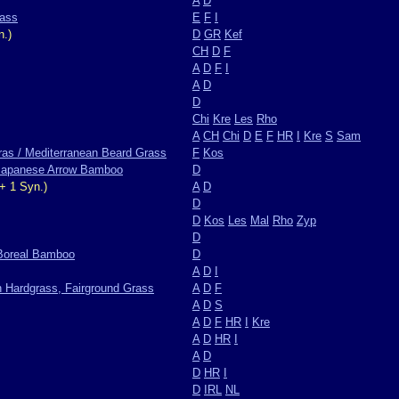
A
D
rass
E
F
I
n.)
D
GR
Kef
CH
D
F
A
D
F
I
A
D
D
Chi
Kre
Les
Rho
A
CH
Chi
D
E
F
HR
I
Kre
S
Sam
as / Mediterranean Beard Grass
F
Kos
 Japanese Arrow Bamboo
D
+ 1 Syn.)
A
D
D
D
Kos
Les
Mal
Rho
Zyp
D
Boreal Bamboo
D
A
D
I
 Hardgrass, Fairground Grass
A
D
F
A
D
S
A
D
F
HR
I
Kre
A
D
HR
I
A
D
D
HR
I
D
IRL
NL