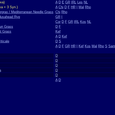
xa)
A
D
E
GR
IRL
Les
NL
xa + 3 Syn.)
A
Chi
D
F
HR
I
Mal
Rho
rgras / Mediterranean Needle Grass
Chi
Rho
dusahead Rye
GR
I
Cor
D
F
GR
IRL
Kos
NL
urr Grass
D
F
at Grass
Kef
A
D
Kef
iticale
D
S
A
D
F
GR
HR
I
Kef
Kos
Mal
Rho
S
Sa
D
D
D
a
D
D
A
D