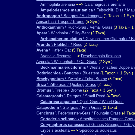
Ammophila arenaria
−−>
Calamagrostis arenaria
Ampelodesmos mauritanica
\ Felsschilf, Diss / Mau
Andropogon
\ Bartgras / Andropogon
(1 Taxon + 1 Syn.
Anisantha \ Trespe / Brome
(5 Syn.)
Anthoxanthum
\ Ruch-Gras / Vernal Grass
(3 Taxa + 1 
Apera
\ Windhalm / Silky-Bent
(2 Taxa)
Arrhenatherum elatius
\ Gewöhnlicher Glatthafer / B
Arundo
\ Pfahlrohr / Reed
(2 Taxa)
Avena
\ Hafer / Oat
(5 Taxa)
Avenella flexuosa
−−>
Deschampsia flexuosa
Avenula \ Wiesenhafer / Oat Grass
(2 Syn.)
Beckmannia eruciformis
\ Westsibirisches Doppeläh
Bothriochloa
\ Bartgras / Bluestem
(1 Taxon + 1 Syn.)
Brachypodium
\ Zwenke / False Brome
(5 Taxa)
Briza
\ Zittergras / Quaking Grass
(2 Taxa)
Bromus
\ Trespe / Brome
(27 Taxa + 3 Syn.)
Calamagrostis
\ Reitgras / Small Reed
(4 Taxa)
Catabrosa aquatica
\ Quell-Gras / Whorl Grass
Catapodium
\ Steifgras / Fern Grass
(2 Taxa)
Cenchrus
\ Federborsten-Gras / Fountain Grass
(4 Taxa
Cortaderia selloana
\ Amerikanisches Pampas-Gras 
Corynephorus canescens
\ Graues Silbergras / Grey
Crypsis aculeata
−−>
Sporobolus aculeatus