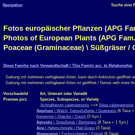
Navigation
Suche eine P
Fotos europäischer Pflanzen (APG Fam.,
Photos of European Plants (APG Fam.,
Poaceae (Graminaceae) \ Süßgräser / 
Diese Familie nach Verwandtschaft / This Family acc. to Relationship
Gattung mit mehreren verfügbaren Arten, kann durch Anklicken geöffnet w
Gattung mit mehreren verfügbaren Arten ist geöffnet / Genus with more t
Vorschaubild
Art, Unterart oder Varietät
Preview pict.
Species, Subspecies, or Variety
Achnatherum calamagrostis
−−>
Stipa calamagrostis
Aegilops
\ Walch, Gänsefußgras / Goatgrass
(6 Taxa + 
Agropyron \ Quecke / Couch
(3 Syn.)
Agrostis
\ Straußgras / Bentgrass
(8 Taxa + 1 Syn.)
Aira
\ Haferschmiele / Hair-Grass
(3 Taxa)
Alopecurus
\ Fuchsschwanz / Foxtail
(6 Taxa)