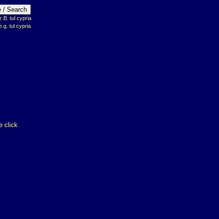
B. tul cypria
e.g. tul cypria
 click