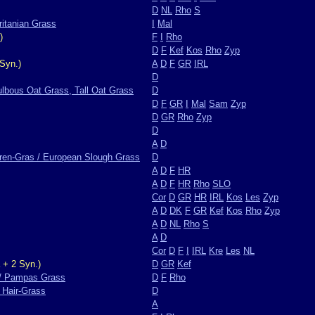
D
NL
Rho
S
ritanian Grass
I
Mal
)
F
I
Rho
D
F
Kef
Kos
Rho
Zyp
Syn.)
A
D
F
GR
IRL
D
ulbous Oat Grass, Tall Oat Grass
D
D
F
GR
I
Mal
Sam
Zyp
D
GR
Rho
Zyp
D
A
D
ren-Gras / European Slough Grass
D
A
D
F
HR
A
D
F
HR
Rho
SLO
Cor
D
GR
HR
IRL
Kos
Les
Zyp
A
D
DK
F
GR
Kef
Kos
Rho
Zyp
A
D
NL
Rho
S
A
D
Cor
D
F
I
IRL
Kre
Les
NL
 + 2 Syn.)
D
GR
Kef
/ Pampas Grass
D
F
Rho
 Hair-Grass
D
A