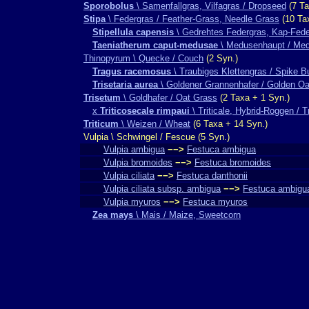
Sporobolus
\ Samenfallgras, Vilfagras / Dropseed
(7 Ta
Stipa
\ Federgras / Feather-Grass, Needle Grass
(10 Ta
Stipellula capensis
\ Gedrehtes Federgras, Kap-Fede
Taeniatherum caput-medusae
\ Medusenhaupt / Me
Thinopyrum \ Quecke / Couch
(2 Syn.)
Tragus racemosus
\ Traubiges Klettengras / Spike B
Trisetaria aurea
\ Goldener Grannenhafer / Golden O
Trisetum
\ Goldhafer / Oat Grass
(2 Taxa + 1 Syn.)
x
Triticosecale rimpaui
\ Triticale, Hybrid-Roggen / Tr
Triticum
\ Weizen / Wheat
(6 Taxa + 14 Syn.)
Vulpia \ Schwingel / Fescue (5 Syn.)
Vulpia ambigua
−−>
Festuca ambigua
Vulpia bromoides
−−>
Festuca bromoides
Vulpia ciliata
−−>
Festuca danthonii
Vulpia ciliata subsp. ambigua
−−>
Festuca ambigu
Vulpia myuros
−−>
Festuca myuros
Zea mays
\ Mais / Maize, Sweetcorn