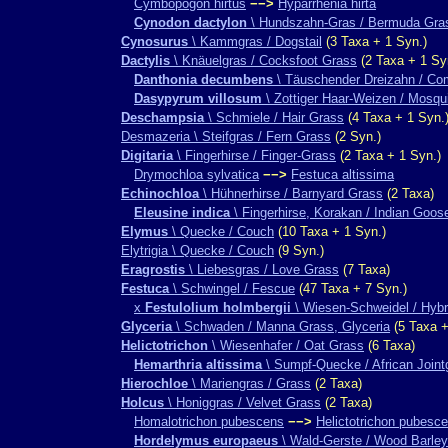
Cymbopogon hirtus
−−>
Hyparrhenia hirta
Cynodon dactylon
\ Hundszahn-Gras / Bermuda Gra
Cynosurus
\ Kammgras / Dogstail
(3 Taxa + 1 Syn.)
Dactylis
\ Knäuelgras / Cocksfoot Grass
(2 Taxa + 1 Sy
Danthonia decumbens
\ Täuschender Dreizahn / C
Dasypyrum villosum
\ Zottiger Haar-Weizen / Mosqu
Deschampsia
\ Schmiele / Hair Grass
(4 Taxa + 1 Syn.
Desmazeria \ Steifgras / Fern Grass
(2 Syn.)
Digitaria
\ Fingerhirse / Finger-Grass
(2 Taxa + 1 Syn.)
Drymochloa sylvatica
−−>
Festuca altissima
Echinochloa
\ Hühnerhirse / Barnyard Grass
(2 Taxa)
Eleusine indica
\ Fingerhirse, Korakan / Indian Goos
Elymus
\ Quecke / Couch
(10 Taxa + 1 Syn.)
Elytrigia \ Quecke / Couch
(9 Syn.)
Eragrostis
\ Liebesgras / Love Grass
(7 Taxa)
Festuca
\ Schwingel / Fescue
(47 Taxa + 7 Syn.)
x
Festulolium holmbergii
\ Wiesen-Schweidel / Hybr
Glyceria
\ Schwaden / Manna Grass, Glyceria
(5 Taxa +
Helictotrichon
\ Wiesenhafer / Oat Grass
(6 Taxa)
Hemarthria altissima
\ Sumpf-Quecke / African Joint
Hierochloe
\ Mariengras / Grass
(2 Taxa)
Holcus
\ Honiggras / Velvet Grass
(2 Taxa)
Homalotrichon pubescens
−−>
Helictotrichon pubesc
Hordelymus europaeus
\ Wald-Gerste / Wood Barley