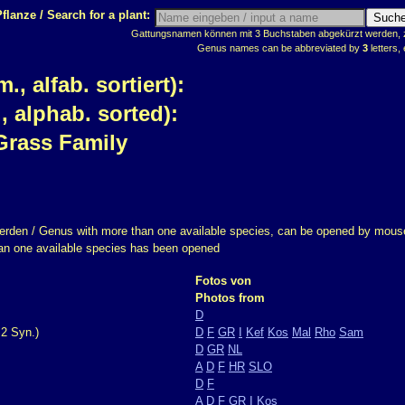
flanze / Search for a plant:
Gattungsnamen können mit 3 Buchstaben abgekürzt werden, z.
Genus names can be abbreviated by
3
letters, 
 alfab. sortiert):
 alphab. sorted):
Grass Family
erden / Genus with more than one available species, can be opened by mouse
han one available species has been opened
Fotos von
Photos from
D
2 Syn.)
D
F
GR
I
Kef
Kos
Mal
Rho
Sam
D
GR
NL
A
D
F
HR
SLO
D
F
A
D
F
GR
I
Kos