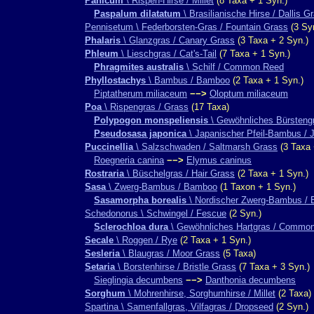
Panicum
\ Rispen-Hirse / Millet
(8 Taxa + 1 Syn.)
Paspalum dilatatum
\ Brasilianische Hirse / Dallis G
Pennisetum \ Federborsten-Gras / Fountain Grass
(3 Sy
Phalaris
\ Glanzgras / Canary Grass
(3 Taxa + 2 Syn.)
Phleum
\ Lieschgras / Cat's-Tail
(7 Taxa + 1 Syn.)
Phragmites australis
\ Schilf / Common Reed
Phyllostachys
\ Bambus / Bamboo
(2 Taxa + 1 Syn.)
Piptatherum miliaceum
−−>
Oloptum miliaceum
Poa
\ Rispengras / Grass
(17 Taxa)
Polypogon monspeliensis
\ Gewöhnliches Bürstengr
Pseudosasa japonica
\ Japanischer Pfeil-Bambus /
Puccinellia
\ Salzschwaden / Saltmarsh Grass
(3 Taxa 
Roegneria canina
−−>
Elymus caninus
Rostraria
\ Büschelgras / Hair Grass
(2 Taxa + 1 Syn.)
Sasa
\ Zwerg-Bambus / Bamboo
(1 Taxon + 1 Syn.)
Sasamorpha borealis
\ Nordischer Zwerg-Bambus / 
Schedonorus \ Schwingel / Fescue
(2 Syn.)
Sclerochloa dura
\ Gewöhnliches Hartgras / Common
Secale
\ Roggen / Rye
(2 Taxa + 1 Syn.)
Sesleria
\ Blaugras / Moor Grass
(5 Taxa)
Setaria
\ Borstenhirse / Bristle Grass
(7 Taxa + 3 Syn.)
Sieglingia decumbens
−−>
Danthonia decumbens
Sorghum
\ Mohrenhirse, Sorghumhirse / Millet
(2 Taxa)
Spartina \ Samenfallgras, Vilfagras / Dropseed
(2 Syn.)