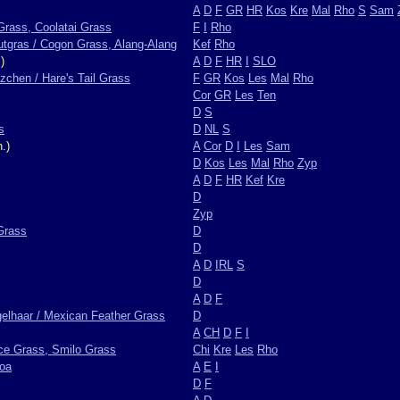
A
D
F
GR
HR
Kos
Kre
Mal
Rho
S
Sam
Grass, Coolatai Grass
F
I
Rho
utgras / Cogon Grass, Alang-Alang
Kef
Rho
)
A
D
F
HR
I
SLO
chen / Hare's Tail Grass
F
GR
Kos
Les
Mal
Rho
Cor
GR
Les
Ten
D
S
s
D
NL
S
.)
A
Cor
D
I
Les
Sam
D
Kos
Les
Mal
Rho
Zyp
A
D
F
HR
Kef
Kre
D
Zyp
 Grass
D
D
A
D
IRL
S
D
A
D
F
elhaar / Mexican Feather Grass
D
A
CH
D
F
I
ice Grass, Smilo Grass
Chi
Kre
Les
Rho
loa
A
E
I
D
F