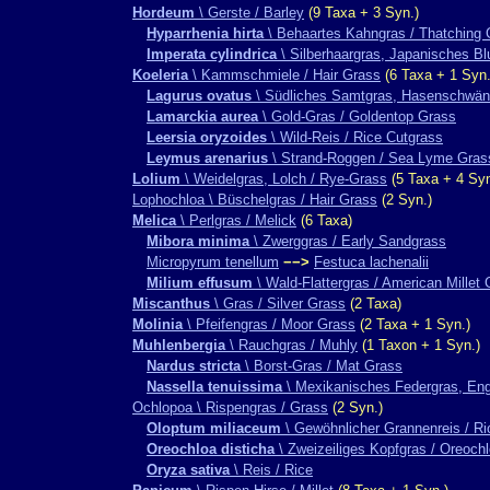
Hordeum
\ Gerste / Barley
(9 Taxa + 3 Syn.)
Hyparrhenia hirta
\ Behaartes Kahngras / Thatching 
Imperata cylindrica
\ Silberhaargras, Japanisches Bl
Koeleria
\ Kammschmiele / Hair Grass
(6 Taxa + 1 Syn.
Lagurus ovatus
\ Südliches Samtgras, Hasenschwänz
Lamarckia aurea
\ Gold-Gras / Goldentop Grass
Leersia oryzoides
\ Wild-Reis / Rice Cutgrass
Leymus arenarius
\ Strand-Roggen / Sea Lyme Gras
Lolium
\ Weidelgras, Lolch / Rye-Grass
(5 Taxa + 4 Syn
Lophochloa \ Büschelgras / Hair Grass
(2 Syn.)
Melica
\ Perlgras / Melick
(6 Taxa)
Mibora minima
\ Zwerggras / Early Sandgrass
Micropyrum tenellum
−−>
Festuca lachenalii
Milium effusum
\ Wald-Flattergras / American Millet
Miscanthus
\ Gras / Silver Grass
(2 Taxa)
Molinia
\ Pfeifengras / Moor Grass
(2 Taxa + 1 Syn.)
Muhlenbergia
\ Rauchgras / Muhly
(1 Taxon + 1 Syn.)
Nardus stricta
\ Borst-Gras / Mat Grass
Nassella tenuissima
\ Mexikanisches Federgras, Eng
Ochlopoa \ Rispengras / Grass
(2 Syn.)
Oloptum miliaceum
\ Gewöhnlicher Grannenreis / R
Oreochloa disticha
\ Zweizeiliges Kopfgras / Oreoch
Oryza sativa
\ Reis / Rice