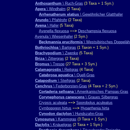
Anthoxanthum
\ Ruch-Gras
(3 Taxa + 1 Syn.)
Apera
\ Windhalm
(2 Taxa)
Arrhenatherum elatius
\ Gewöhnlicher Glatthafer
Arundo
\ Pfahlrohr
(2 Taxa)
Avena
\ Hafer
(5 Taxa)
Avenella flexuosa
−−>
Deschampsia flexuosa
Avenula \ Wiesenhafer
(2 Syn.)
Beckmannia eruciformis
\ Westsibirisches Doppeläh
Bothriochloa
\ Bartgras
(1 Taxon + 1 Syn.)
Brachypodium
\ Zwenke
(5 Taxa)
Briza
\ Zittergras
(2 Taxa)
Bromus
\ Trespe
(27 Taxa + 3 Syn.)
Calamagrostis
\ Reitgras
(4 Taxa)
Catabrosa aquatica
\ Quell-Gras
Catapodium
\ Steifgras
(2 Taxa)
Cenchrus
\ Federborsten-Gras
(4 Taxa + 2 Syn.)
Cortaderia selloana
\ Amerikanisches Pampas-Gras
Corynephorus canescens
\ Graues Silbergras
Crypsis aculeata
−−>
Sporobolus aculeatus
Cymbopogon hirtus
−−>
Hyparrhenia hirta
Cynodon dactylon
\ Hundszahn-Gras
Cynosurus
\ Kammgras
(3 Taxa + 1 Syn.)
Dactylis
\ Knäuelgras
(2 Taxa + 1 Syn.)