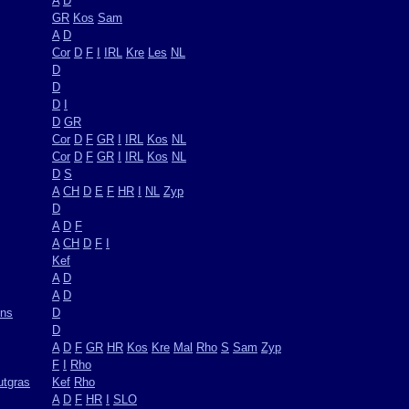
A
D
GR
Kos
Sam
A
D
Cor
D
F
I
IRL
Kre
Les
NL
D
D
D
I
D
GR
Cor
D
F
GR
I
IRL
Kos
NL
Cor
D
F
GR
I
IRL
Kos
NL
D
S
A
CH
D
E
F
HR
I
NL
Zyp
D
A
D
F
A
CH
D
F
I
Kef
A
D
A
D
ens
D
D
A
D
F
GR
HR
Kos
Kre
Mal
Rho
S
Sam
Zyp
F
I
Rho
utgras
Kef
Rho
A
D
F
HR
I
SLO