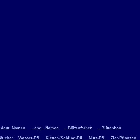
. deut. Namen
.. engl. Namen
.. Blütenfarben
.. Blütenbau
räucher
Wasser-Pfl.
Kletter-/Schling-Pfl.
Nutz-Pfl.
Zier-Pflanzen