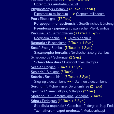
Phragmites australis
\ Schilf
Phyllostachys
\ Bambus
(2 Taxa + 1 Syn.)
Piptatherum miliaceum
−−>
Oloptum miliaceum
Poa
\ Rispengras
(17 Taxa)
Polypogon monspeliensis
\ Gewöhnliches Bürsteng
Pseudosasa japonica
\ Japanischer Pfeil-Bambus
Puccinellia
\ Salzschwaden
(3 Taxa + 1 Syn.)
Roegneria canina
−−>
Elymus caninus
Rostraria
\ Büschelgras
(2 Taxa + 1 Syn.)
Sasa
\ Zwerg-Bambus
(1 Taxon + 1 Syn.)
Sasamorpha borealis
\ Nordischer Zwerg-Bambus
Schedonorus \ Schwingel
(2 Syn.)
Sclerochloa dura
\ Gewöhnliches Hartgras
Secale
\ Roggen
(2 Taxa + 1 Syn.)
Sesleria
\ Blaugras
(5 Taxa)
Setaria
\ Borstenhirse
(7 Taxa + 3 Syn.)
Sieglingia decumbens
−−>
Danthonia decumbens
Sorghum
\ Mohrenhirse, Sorghumhirse
(2 Taxa)
Spartina \ Samenfallgras, Vilfagras
(2 Syn.)
Sporobolus
\ Samenfallgras, Vilfagras
(7 Taxa)
Stipa
\ Federgras
(10 Taxa + 3 Syn.)
Stipellula capensis
\ Gedrehtes Federgras, Kap-Fede
Taeniatherum caput-medusae
\ Medusenhaupt