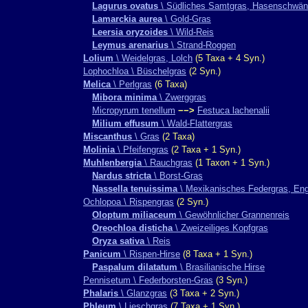
Lagurus ovatus
\ Südliches Samtgras, Hasenschwä
Lamarckia aurea
\ Gold-Gras
Leersia oryzoides
\ Wild-Reis
Leymus arenarius
\ Strand-Roggen
Lolium
\ Weidelgras, Lolch
(5 Taxa + 4 Syn.)
Lophochloa \ Büschelgras
(2 Syn.)
Melica
\ Perlgras
(6 Taxa)
Mibora minima
\ Zwerggras
Micropyrum tenellum
−−>
Festuca lachenalii
Milium effusum
\ Wald-Flattergras
Miscanthus
\ Gras
(2 Taxa)
Molinia
\ Pfeifengras
(2 Taxa + 1 Syn.)
Muhlenbergia
\ Rauchgras
(1 Taxon + 1 Syn.)
Nardus stricta
\ Borst-Gras
Nassella tenuissima
\ Mexikanisches Federgras, Eng
Ochlopoa \ Rispengras
(2 Syn.)
Oloptum miliaceum
\ Gewöhnlicher Grannenreis
Oreochloa disticha
\ Zweizeiliges Kopfgras
Oryza sativa
\ Reis
Panicum
\ Rispen-Hirse
(8 Taxa + 1 Syn.)
Paspalum dilatatum
\ Brasilianische Hirse
Pennisetum \ Federborsten-Gras
(3 Syn.)
Phalaris
\ Glanzgras
(3 Taxa + 2 Syn.)
Phleum
\ Lieschgras
(7 Taxa + 1 Syn.)