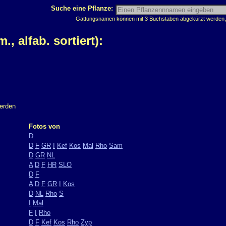
Suche eine Pflanze:
Gattungsnamen können mit 3 Buchstaben abgekürzt werden, z
 alfab. sortiert):
werden
Fotos von
D
D
F
GR
I
Kef
Kos
Mal
Rho
Sam
D
GR
NL
A
D
F
HR
SLO
D
F
A
D
F
GR
I
Kos
D
NL
Rho
S
I
Mal
F
I
Rho
D
F
Kef
Kos
Rho
Zyp