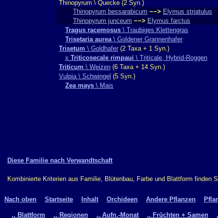
Thinopyrum \ Quecke (2 Syn.)
Thinopyrum bessarabicum
−−>
Elymus striatulus
Thinopyrum junceum
−−>
Elymus farctus
Tragus racemosus
\ Traubiges Klettengras
Trisetaria aurea
\ Goldener Grannenhafer
Trisetum
\ Goldhafer
(2 Taxa + 1 Syn.)
x
Triticosecale rimpaui
\ Triticale, Hybrid-Roggen
Triticum
\ Weizen
(6 Taxa + 14 Syn.)
Vulpia \ Schwingel
(5 Syn.)
Zea mays
\ Mais
Diese Familie nach Verwandtschaft
Kombinierte Kriterien aus Familie, Blütenbau, Farbe und Blattform finden 
Nach oben
Startseite
Inhalt
Orchideen
Andere Pflanzen
Pfla
.. Blattform
.. Regionen
.. Aufn.-Monat
.. Früchten + Samen