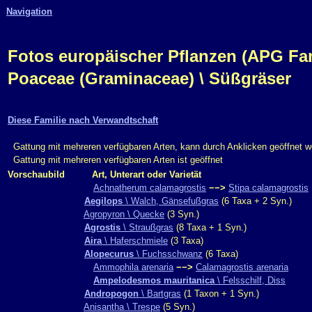
Navigation
Fotos europäischer Pflanzen (APG Fam.,
Poaceae (Graminaceae) \ Süßgräser
Diese Familie nach Verwandtschaft
Gattung mit mehreren verfügbaren Arten, kann durch Anklicken geöffnet 
Gattung mit mehreren verfügbaren Arten ist geöffnet
Vorschaubild
Art, Unterart oder Varietät
Achnatherum calamagrostis
−−>
Stipa calamagrostis
Aegilops
\ Walch, Gänsefußgras
(6 Taxa + 2 Syn.)
Agropyron \ Quecke
(3 Syn.)
Agrostis
\ Straußgras
(8 Taxa + 1 Syn.)
Aira
\ Haferschmiele
(3 Taxa)
Alopecurus
\ Fuchsschwanz
(6 Taxa)
Ammophila arenaria
−−>
Calamagrostis arenaria
Ampelodesmos mauritanica
\ Felsschilf, Diss
Andropogon
\ Bartgras
(1 Taxon + 1 Syn.)
Anisantha \ Trespe
(5 Syn.)