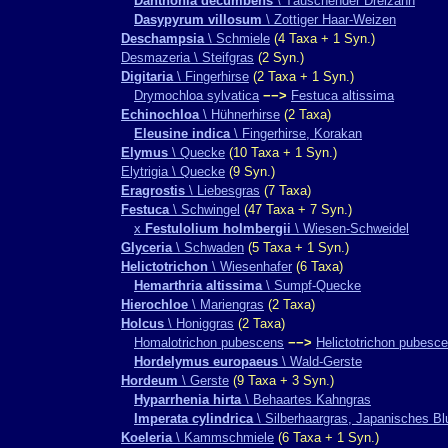
Danthonia decumbens
\ Täuschender Dreizahn
Dasypyrum villosum
\ Zottiger Haar-Weizen
Deschampsia
\ Schmiele
(4 Taxa + 1 Syn.)
Desmazeria \ Steifgras
(2 Syn.)
Digitaria
\ Fingerhirse
(2 Taxa + 1 Syn.)
Drymochloa sylvatica
−−>
Festuca altissima
Echinochloa
\ Hühnerhirse
(2 Taxa)
Eleusine indica
\ Fingerhirse, Korakan
Elymus
\ Quecke
(10 Taxa + 1 Syn.)
Elytrigia \ Quecke
(9 Syn.)
Eragrostis
\ Liebesgras
(7 Taxa)
Festuca
\ Schwingel
(47 Taxa + 7 Syn.)
x
Festulolium holmbergii
\ Wiesen-Schweidel
Glyceria
\ Schwaden
(5 Taxa + 1 Syn.)
Helictotrichon
\ Wiesenhafer
(6 Taxa)
Hemarthria altissima
\ Sumpf-Quecke
Hierochloe
\ Mariengras
(2 Taxa)
Holcus
\ Honiggras
(2 Taxa)
Homalotrichon pubescens
−−>
Helictotrichon pubesc
Hordelymus europaeus
\ Wald-Gerste
Hordeum
\ Gerste
(9 Taxa + 3 Syn.)
Hyparrhenia hirta
\ Behaartes Kahngras
Imperata cylindrica
\ Silberhaargras, Japanisches Bl
Koeleria
\ Kammschmiele
(6 Taxa + 1 Syn.)