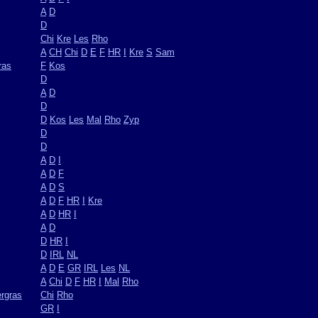
A
D
D
Chi
Kre
Les
Rho
A
CH
Chi
D
E
F
HR
I
Kre
S
Sam
ras
F
Kos
D
A
D
D
D
Kos
Les
Mal
Rho
Zyp
D
D
A
D
I
A
D
F
A
D
S
A
D
F
HR
I
Kre
A
D
HR
I
A
D
D
HR
I
D
IRL
NL
A
D
E
GR
IRL
Les
NL
A
Chi
D
F
HR
I
Mal
Rho
rgras
Chi
Rho
GR
I