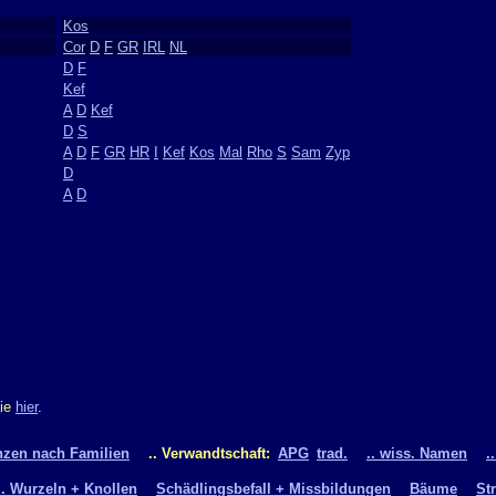
Kos
Cor
D
F
GR
IRL
NL
D
F
Kef
A
D
Kef
D
S
A
D
F
GR
HR
I
Kef
Kos
Mal
Rho
S
Sam
Zyp
D
A
D
Sie
hier
.
nzen nach Familien
.. Verwandtschaft:
APG
trad.
.. wiss. Namen
.
.. Wurzeln + Knollen
Schädlingsbefall + Missbildungen
Bäume
St