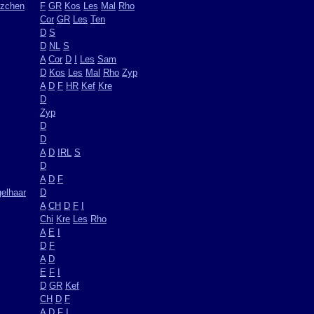
nzchen
F
GR
Kos
Les
Mal
Rho
Cor
GR
Les
Ten
D
S
D
NL
S
A
Cor
D
I
Les
Sam
D
Kos
Les
Mal
Rho
Zyp
A
D
F
HR
Kef
Kre
D
Zyp
D
D
A
D
IRL
S
D
A
D
F
elhaar
D
A
CH
D
F
I
Chi
Kre
Les
Rho
A
E
I
D
F
A
D
E
F
I
D
GR
Kef
CH
D
F
A
D
F
I