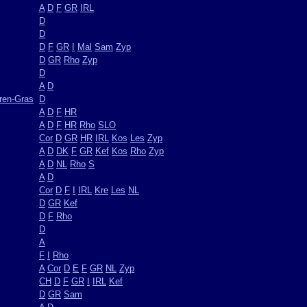
A
D
F
GR
IRL
D
D
D
F
GR
I
Mal
Sam
Zyp
D
GR
Rho
Zyp
D
A
D
ren-Gras
D
A
D
F
HR
A
D
F
HR
Rho
SLO
Cor
D
GR
HR
IRL
Kos
Les
Zyp
A
D
DK
F
GR
Kef
Kos
Rho
Zyp
A
D
NL
Rho
S
A
D
Cor
D
F
I
IRL
Kre
Les
NL
D
GR
Kef
D
F
Rho
D
A
F
I
Rho
A
Cor
D
E
F
GR
NL
Zyp
CH
D
F
GR
I
IRL
Kef
D
GR
Sam