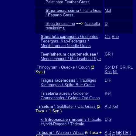
Palatinate Feather-Grass
Stipa tenacissima
\ Halfa-Gras
Mal
/ Esparto Grass
Stipa tenuissima
−−>
Nassella
D
tenuissima
Stipellula capensis
\ Gedrehtes
Chi
Rho
Federgras, Kap-Federgras /
Mediterranean Needle Grass
Taeniatherum caput-medusae
\
GR
I
Medusenhaupt / Medusahead Rye
Thinopyrum \ Quecke / Couch
(2
Cor
D
F
GR
IRL
Syn.)
Kos
NL
Tragus racemosus
\ Traubiges
D
F
Klettengras / Spike Burr Grass
Trisetaria aurea
\ Goldener
Kef
Grannenhafer / Golden Oat Grass
Trisetum
\ Goldhafer / Oat Grass
(2
A
D
Kef
Taxa + 1 Syn.)
x
Triticosecale rimpaui
\ Triticale,
D
S
Hybrid-Roggen / Triticale
Triticum
\ Weizen / Wheat
(6 Taxa +
A
D
F
GR
HR
I