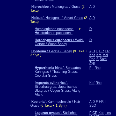
Hierochloe
\ Mariengras / Grass
(2
A
D
Taxa)
Holcus
\ Honiggras / Velvet Grass
(2
A
D
Taxa)
Homalotrichon pubescens
−−>
D
Helictotrichon pubescens
Hordelymus europaeus
\ Wald-
D
Gerste / Wood Barley
Hordeum
\ Gerste / Barley
(9 Taxa +
A
D
F
GR
HR
3 Syn.)
Kos
Kre
Mal
Rho
S
Sam
Zyp
Hyparrhenia hirta
\ Behaartes
F
I
Rho
Kahngras / Thatching Grass,
Coolatai Grass
Imperata cylindrica
\
Kef
Rho
Silberhaargras, Japanisches
Blutgras / Cogon Grass, Alang-
Alang
Koeleria
\ Kammschmiele / Hair
A
D
F
HR
I
Grass
(6 Taxa + 1 Syn.)
SLO
Lagurus ovatus
\ Südliches
F
GR
Kos
Les