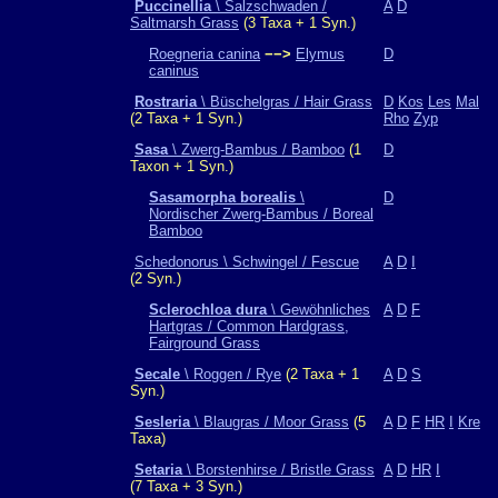
Puccinellia
\ Salzschwaden /
A
D
Saltmarsh Grass
(3 Taxa + 1 Syn.)
Roegneria canina
−−>
Elymus
D
caninus
Rostraria
\ Büschelgras / Hair Grass
D
Kos
Les
Mal
(2 Taxa + 1 Syn.)
Rho
Zyp
Sasa
\ Zwerg-Bambus / Bamboo
(1
D
Taxon + 1 Syn.)
Sasamorpha borealis
\
D
Nordischer Zwerg-Bambus / Boreal
Bamboo
Schedonorus \ Schwingel / Fescue
A
D
I
(2 Syn.)
Sclerochloa dura
\ Gewöhnliches
A
D
F
Hartgras / Common Hardgrass,
Fairground Grass
Secale
\ Roggen / Rye
(2 Taxa + 1
A
D
S
Syn.)
Sesleria
\ Blaugras / Moor Grass
(5
A
D
F
HR
I
Kre
Taxa)
Setaria
\ Borstenhirse / Bristle Grass
A
D
HR
I
(7 Taxa + 3 Syn.)