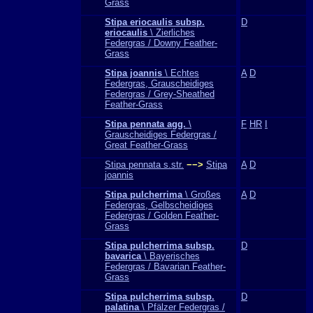
Grass
Stipa eriocaulis subsp.
D
eriocaulis
\ Zierliches
Federgras / Downy Feather-
Grass
Stipa joannis
\ Echtes
A
D
Federgras, Grauscheidiges
Federgras / Grey-Sheathed
Feather-Grass
Stipa pennata agg.
\
F
HR
I
Grauscheidiges Federgras /
Great Feather-Grass
Stipa pennata s.str.
−−>
Stipa
A
D
joannis
Stipa pulcherrima
\ Großes
A
D
Federgras, Gelbscheidiges
Federgras / Golden Feather-
Grass
Stipa pulcherrima subsp.
D
bavarica
\ Bayerisches
Federgras / Bavarian Feather-
Grass
Stipa pulcherrima subsp.
D
palatina
\ Pfälzer Federgras /