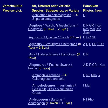
Vorschaubild
Art, Unterart oder Varietät
Fotos von
Preview pict.
Species, Subspecies, or Variety
Photos from
Achnatherum calamagrostis
−−>
D
Stipa calamagrostis
Aegilops
\ Walch, Gänsefußgras /
D
F
GR
I
Kef
Goatgrass
(6 Taxa + 2 Syn.)
Kos
Mal
Rho
Sam
Agropyron \ Quecke / Couch
(3 Syn.)
D
GR
NL
Agrostis
\ Straußgras / Bentgrass
(8
A
D
F
HR
SLO
Taxa + 1 Syn.)
Aira
\ Haferschmiele / Hair-Grass
(3
D
F
Taxa)
Alopecurus
\ Fuchsschwanz /
A
D
F
GR
I
Kos
Foxtail
(6 Taxa)
Ammophila arenaria
−−>
D
NL
Rho
S
Calamagrostis arenaria
Ampelodesmos mauritanica
\
I
Mal
Felsschilf, Diss / Mauritanian
Grass
Andropogon
\ Bartgras /
F
I
Rho
Andropogon
(1 Taxon + 1 Syn.)