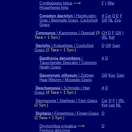
Cymbopogon hirtus
−−>
F
I
Rho
Hyparrhenia hirta
Cynodon dactylon
\ Hundszahn-
A
Cor
D
E
F
Gras / Bermuda Grass, Cocksfoot
GR
NL
Zyp
Grass
Cynosurus
\ Kammgras / Dogstail
(3
CH
D
F
GR
I
Taxa + 1 Syn.)
IRL
Kef
Dactylis
\ Knäuelgras / Cocksfoot
D
GR
Sam
Grass
(2 Taxa + 1 Syn.)
Danthonia decumbens
\
A
D
Täuschender Dreizahn / Common
Heath Grass
Dasypyrum villosum
\ Zottiger
GR
Kos
Sam
Haar-Weizen / Mosquito Grass
Deschampsia
\ Schmiele / Hair
A
D
Grass
(4 Taxa + 1 Syn.)
Desmazeria \ Steifgras / Fern Grass
Cor
D
F
I
IRL
(2 Syn.)
Kre
Les
NL
Digitaria
\ Fingerhirse / Finger-Grass
D
(2 Taxa + 1 Syn.)
Drymochloa sylvatica
−−>
D
Festuca altissima