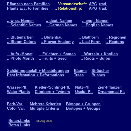
Pflanzen nach Familien
.. Verwandtschaft:
APG
trad.
Plants acc. to Families
.. Relationship:
APG
trad.
.. wiss. Namen
.. deut. Namen
.. engl. Namen
.. Scientific Names
.. German Names
.. English Names
.. Blütenfarben
.. Blütenbau
.. Blattform
.. Regionen
.. Bloom Colors
.. Flower Anatomy
.. Leaf Form
.. Regions
.. Aufn.-Monat
.. Früchten + Samen
.. Wurzeln + Knollen
.. Photo Month
.. Fruits + Seed
.. Roots + Bulbs
Schädlingsbefall + Missbildungen
Bäume
Sträucher
Pest Infestation + Deformations
Trees
Bushes
Wasser-Pfl.
Kletter-/Schling-Pfl.
Nutz-Pfl.
Zier-Pflanzen
Water Plants
Climbers + Twiners
Useful Pl.
Ornamental Pl.
Farb-Var.
Mehrere Kriterien
Biotope + Gruppen
Color Var.
Multiple Criteria
Biotopes + Groups
Botan.Links
06-Aug-2026
Botan.Links