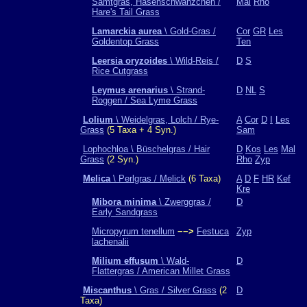
Samtgras, Hasenschwänzchen /
Mal
Rho
Hare's Tail Grass
Lamarckia aurea
\ Gold-Gras /
Cor
GR
Les
Goldentop Grass
Ten
Leersia oryzoides
\ Wild-Reis /
D
S
Rice Cutgrass
Leymus arenarius
\ Strand-
D
NL
S
Roggen / Sea Lyme Grass
Lolium
\ Weidelgras, Lolch / Rye-
A
Cor
D
I
Les
Grass
(5 Taxa + 4 Syn.)
Sam
Lophochloa \ Büschelgras / Hair
D
Kos
Les
Mal
Grass
(2 Syn.)
Rho
Zyp
Melica
\ Perlgras / Melick
(6 Taxa)
A
D
F
HR
Kef
Kre
Mibora minima
\ Zwerggras /
D
Early Sandgrass
Micropyrum tenellum
−−>
Festuca
Zyp
lachenalii
Milium effusum
\ Wald-
D
Flattergras / American Millet Grass
Miscanthus
\ Gras / Silver Grass
(2
D
Taxa)