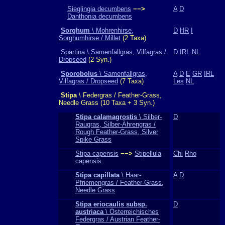
Sieglingia decumbens
−−>
A
D
Danthonia decumbens
Sorghum
\ Mohrenhirse,
D
HR
I
Sorghumhirse / Millet
(2 Taxa)
Spartina \ Samenfallgras, Vilfagras /
D
IRL
NL
Dropseed
(2 Syn.)
Sporobolus
\ Samenfallgras,
A
D
E
GR
IRL
Vilfagras / Dropseed
(7 Taxa)
Les
NL
Stipa
\ Federgras / Feather-Grass,
Needle Grass (10 Taxa + 3 Syn.)
Stipa calamagrostis
\ Silber-
D
Raugras, Silber-Ährengras /
Rough Feather-Grass, Silver
Spike Grass
Stipa capensis
−−>
Stipellula
Chi
Rho
capensis
Stipa capillata
\ Haar-
A
D
Pfriemengras / Feather-Grass,
Needle Grass
Stipa eriocaulis subsp.
D
austriaca
\ Österreichisches
Federgras / Austrian Feather-