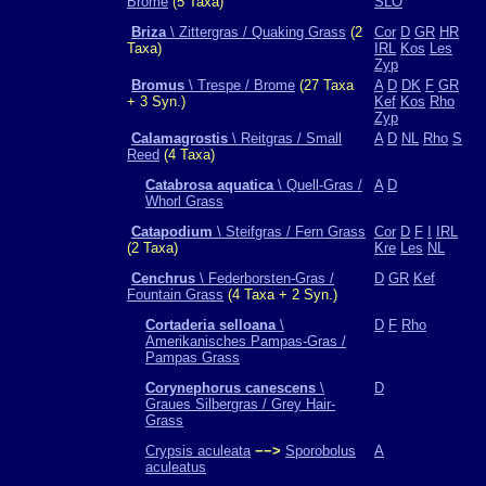
Brome
(5 Taxa)
SLO
Briza
\ Zittergras / Quaking Grass
(2
Cor
D
GR
HR
Taxa)
IRL
Kos
Les
Zyp
Bromus
\ Trespe / Brome
(27 Taxa
A
D
DK
F
GR
+ 3 Syn.)
Kef
Kos
Rho
Zyp
Calamagrostis
\ Reitgras / Small
A
D
NL
Rho
S
Reed
(4 Taxa)
Catabrosa aquatica
\ Quell-Gras /
A
D
Whorl Grass
Catapodium
\ Steifgras / Fern Grass
Cor
D
F
I
IRL
(2 Taxa)
Kre
Les
NL
Cenchrus
\ Federborsten-Gras /
D
GR
Kef
Fountain Grass
(4 Taxa + 2 Syn.)
Cortaderia selloana
\
D
F
Rho
Amerikanisches Pampas-Gras /
Pampas Grass
Corynephorus canescens
\
D
Graues Silbergras / Grey Hair-
Grass
Crypsis aculeata
−−>
Sporobolus
A
aculeatus