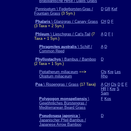
Brasilianische Hirse / Dallis Grass
Pennisetum \ Federborsten-Gras /
D
GR
Kef
Fountain Grass
(3 Syn.)
Phalaris
\ Glanzgras / Canary Grass
CH
D
F
(3 Taxa + 2 Syn.)
Phleum
\ Lieschgras / Cat's-Tail
(7
A
D
F
I
Taxa + 1 Syn.)
Phragmites australis
\ Schilf /
A
D
Common Reed
Phyllostachys
\ Bambus / Bamboo
D
(2 Taxa + 1 Syn.)
Piptatherum miliaceum
−−>
Chi
Kre
Les
Oloptum miliaceum
Rho
Poa
\ Rispengras / Grass
(17 Taxa)
A
CH
Chi
D
E
F
HR
I
Kre
S
Sam
Polypogon monspeliensis
\
F
Kos
Gewöhnliches Bürstengras /
Mediterranean Beard Grass
Pseudosasa japonica
\
D
Japanischer Pfeil-Bambus /
Japanese Arrow Bamboo