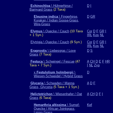
Echinochloa
\ Hühnerhirse /
D
I
Barnyard Grass
(2 Taxa)
Eleusine indica
\ Fingerhirse,
D
GR
Korakan / Indian Goose-Grass,
Wire-Grass
Elymus
\ Quecke / Couch
(10 Taxa
Cor
D
F
GR
I
+ 1 Syn.)
IRL
Kos
NL
Elytrigia \ Quecke / Couch
(9 Syn.)
Cor
D
F
GR
I
IRL
Kos
NL
Eragrostis
\ Liebesgras / Love
D
S
Grass
(7 Taxa)
Festuca
\ Schwingel / Fescue
(47
A
CH
D
E
F
HR
Taxa + 7 Syn.)
I
NL
Zyp
x
Festulolium holmbergii
\
D
Wiesen-Schweidel / Hybrid Grass
Glyceria
\ Schwaden / Manna
A
D
F
Grass, Glyceria
(5 Taxa + 1 Syn.)
Helictotrichon
\ Wiesenhafer / Oat
A
CH
D
F
I
Grass
(6 Taxa)
Hemarthria altissima
\ Sumpf-
Kef
Quecke / African Jointgrass,
Limpo Grass