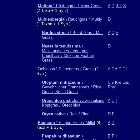
Molinia
\ Pfeifengras / Moor Grass
A
D
IRL
S
(2 Taxa + 1 Syn.)
Muhlenbergia
\ Rauchgras / Muhly
D
(1 Taxon + 1 Syn.)
Nardus stricta
\ Borst-Gras / Mat
A
D
F
Grass
Nassella tenuissima
\
D
Mexikanisches Federgras,
Engelhaar / Mexican Feather
Grass
Ochlopoa \ Rispengras / Grass
(2
A
CH
D
F
I
Syn.)
Oloptum miliaceum
\
Chi
Kre
Les
Gewöhnlicher Grannenreis / Rice
Rho
Grass, Smilo Grass
Oreochloa disticha
\ Zweizeiliges
A
E
I
Kopfgras / Oreochloa
Oryza sativa
\ Reis / Rice
D
F
Panicum
\ Rispen-Hirse / Millet
(8
A
D
Taxa + 1 Syn.)
Paspalum dilatatum
\
E
F
I