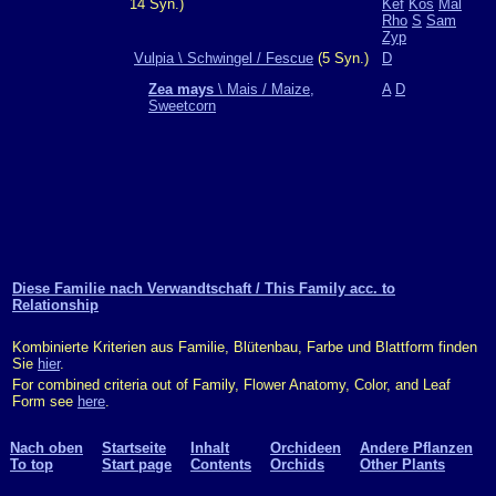
14 Syn.)
Kef
Kos
Mal
Rho
S
Sam
Zyp
Vulpia \ Schwingel / Fescue
(5 Syn.)
D
Zea mays
\ Mais / Maize,
A
D
Sweetcorn
Diese Familie nach Verwandtschaft / This Family acc. to
Relationship
Kombinierte Kriterien aus Familie, Blütenbau, Farbe und Blattform finden
Sie
hier
.
For combined criteria out of Family, Flower Anatomy, Color, and Leaf
Form see
here
.
Nach oben
Startseite
Inhalt
Orchideen
Andere Pflanzen
To top
Start page
Contents
Orchids
Other Plants