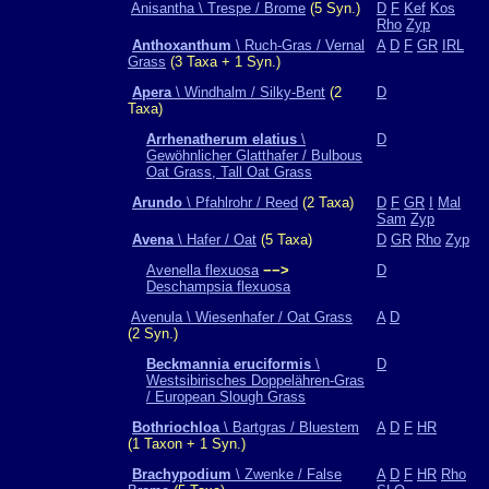
Anisantha \ Trespe / Brome
(5 Syn.)
D
F
Kef
Kos
Rho
Zyp
Anthoxanthum
\ Ruch-Gras / Vernal
A
D
F
GR
IRL
Grass
(3 Taxa + 1 Syn.)
Apera
\ Windhalm / Silky-Bent
(2
D
Taxa)
Arrhenatherum elatius
\
D
Gewöhnlicher Glatthafer / Bulbous
Oat Grass, Tall Oat Grass
Arundo
\ Pfahlrohr / Reed
(2 Taxa)
D
F
GR
I
Mal
Sam
Zyp
Avena
\ Hafer / Oat
(5 Taxa)
D
GR
Rho
Zyp
Avenella flexuosa
−−>
D
Deschampsia flexuosa
Avenula \ Wiesenhafer / Oat Grass
A
D
(2 Syn.)
Beckmannia eruciformis
\
D
Westsibirisches Doppelähren-Gras
/ European Slough Grass
Bothriochloa
\ Bartgras / Bluestem
A
D
F
HR
(1 Taxon + 1 Syn.)
Brachypodium
\ Zwenke / False
A
D
F
HR
Rho