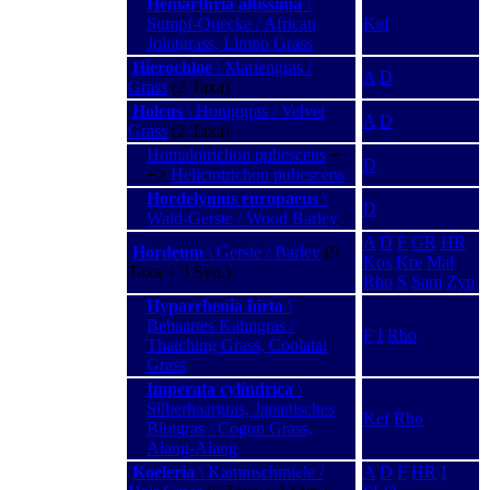
Hemarthria altissima
\
Sumpf-Quecke / African
Kef
Jointgrass, Limpo Grass
Hierochloe
\ Mariengras /
A
D
Grass
(2 Taxa)
Holcus
\ Honiggras / Velvet
A
D
Grass
(2 Taxa)
Homalotrichon pubescens
−
D
−>
Helictotrichon pubescens
Hordelymus europaeus
\
D
Wald-Gerste / Wood Barley
A
D
F
GR
HR
Hordeum
\ Gerste / Barley
(9
Kos
Kre
Mal
Taxa + 3 Syn.)
Rho
S
Sam
Zyp
Hyparrhenia hirta
\
Behaartes Kahngras /
F
I
Rho
Thatching Grass, Coolatai
Grass
Imperata cylindrica
\
Silberhaargras, Japanisches
Kef
Rho
Blutgras / Cogon Grass,
Alang-Alang
Koeleria
\ Kammschmiele /
A
D
F
HR
I