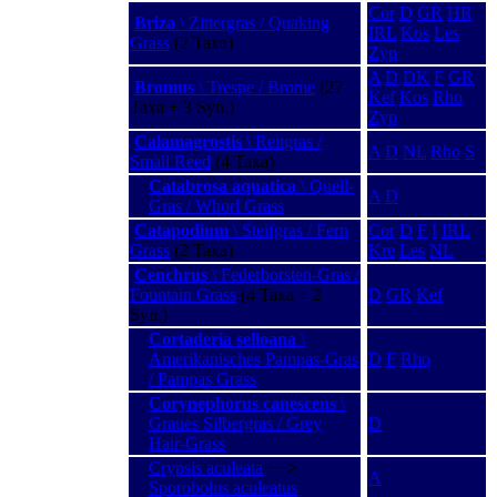
Cor
D
GR
HR
Briza
\ Zittergras / Quaking
IRL
Kos
Les
Grass
(2 Taxa)
Zyp
A
D
DK
F
GR
Bromus
\ Trespe / Brome
(27
Kef
Kos
Rho
Taxa + 3 Syn.)
Zyp
Calamagrostis
\ Reitgras /
A
D
NL
Rho
S
Small Reed
(4 Taxa)
Catabrosa aquatica
\ Quell-
A
D
Gras / Whorl Grass
Catapodium
\ Steifgras / Fern
Cor
D
F
I
IRL
Grass
(2 Taxa)
Kre
Les
NL
Cenchrus
\ Federborsten-Gras /
Fountain Grass
(4 Taxa + 2
D
GR
Kef
Syn.)
Cortaderia selloana
\
Amerikanisches Pampas-Gras
D
F
Rho
/ Pampas Grass
Corynephorus canescens
\
Graues Silbergras / Grey
D
Hair-Grass
Crypsis aculeata
−−>
A
Sporobolus aculeatus