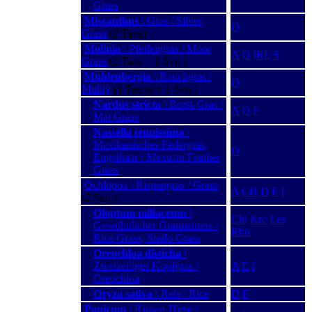
Grass
Miscanthus
\ Gras / Silver
D
Grass
(2 Taxa)
Molinia
\ Pfeifengras / Moor
A
D
IRL
S
Grass
(2 Taxa + 1 Syn.)
Muhlenbergia
\ Rauchgras /
D
Muhly
(1 Taxon + 1 Syn.)
Nardus stricta
\ Borst-Gras /
A
D
F
Mat Grass
Nassella tenuissima
\
Mexikanisches Federgras,
D
Engelhaar / Mexican Feather
Grass
Ochlopoa \ Rispengras / Grass
A
CH
D
F
I
(2 Syn.)
Oloptum miliaceum
\
Chi
Kre
Les
Gewöhnlicher Grannenreis /
Rho
Rice Grass, Smilo Grass
Oreochloa disticha
\
Zweizeiliges Kopfgras /
A
E
I
Oreochloa
Oryza sativa
\ Reis / Rice
D
F
Panicum
\ Rispen-Hirse /