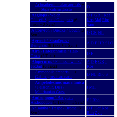
Achnatherum calamagrostis
−
D
−>
Stipa calamagrostis
Aegilops
\ Walch,
D
F
GR
I
Kef
Gänsefußgras / Goatgrass
(6
Kos
Mal
Rho
Taxa + 2 Syn.)
Sam
Agropyron \ Quecke / Couch
(3
D
GR
NL
Syn.)
Agrostis
\ Straußgras /
A
D
F
HR
SLO
Bentgrass
(8 Taxa + 1 Syn.)
Aira
\ Haferschmiele / Hair-
D
F
Grass
(3 Taxa)
Alopecurus
\ Fuchsschwanz /
A
D
F
GR
I
Foxtail
(6 Taxa)
Kos
Ammophila arenaria
−−>
D
NL
Rho
S
Calamagrostis arenaria
Ampelodesmos mauritanica
\ Felsschilf, Diss /
I
Mal
Mauritanian Grass
Andropogon
\ Bartgras /
F
I
Rho
Andropogon
(1 Taxon + 1 Syn.)
Anisantha \ Trespe / Brome
(5
D
F
Kef
Kos
Syn.)
Rho
Zyp