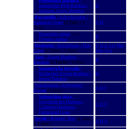
Pseudosasa japonica
\
Japanischer Pfeil-Bambus /
D
Japanese Arrow Bamboo
Puccinellia
\ Salzschwaden /
Saltmarsh Grass
(3 Taxa + 1
A
D
Syn.)
Roegneria canina
−−>
D
Elymus caninus
Rostraria
\ Büschelgras / Hair
D
Kos
Les
Mal
Grass
(2 Taxa + 1 Syn.)
Rho
Zyp
Sasa
\ Zwerg-Bambus /
D
Bamboo
(1 Taxon + 1 Syn.)
Sasamorpha borealis
\
Nordischer Zwerg-Bambus /
D
Boreal Bamboo
Schedonorus \ Schwingel /
A
D
I
Fescue
(2 Syn.)
Sclerochloa dura
\
Gewöhnliches Hartgras /
A
D
F
Common Hardgrass,
Fairground Grass
Secale
\ Roggen / Rye
(2 Taxa
A
D
S
+ 1 Syn.)