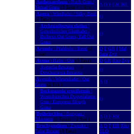
Anthoxanthum
\ Ruch-Gras /
A
D
F
GR
IRL
Vernal Grass
(3 Taxa + 1 Syn.)
Apera
\ Windhalm / Silky-Bent
D
(2 Taxa)
Arrhenatherum elatius
\
Gewöhnlicher Glatthafer /
D
Bulbous Oat Grass, Tall Oat
Grass
Arundo
\ Pfahlrohr / Reed
(2
D
F
GR
I
Mal
Taxa)
Sam
Zyp
Avena
\ Hafer / Oat
(5 Taxa)
D
GR
Rho
Zyp
Avenella flexuosa
−−>
D
Deschampsia flexuosa
Avenula \ Wiesenhafer / Oat
A
D
Grass
(2 Syn.)
Beckmannia eruciformis
\
Westsibirisches Doppelähren-
D
Gras / European Slough
Grass
Bothriochloa
\ Bartgras /
A
D
F
HR
Bluestem
(1 Taxon + 1 Syn.)
Brachypodium
\ Zwenke /
A
D
F
HR
Rho
False Brome
(5 Taxa)
SLO