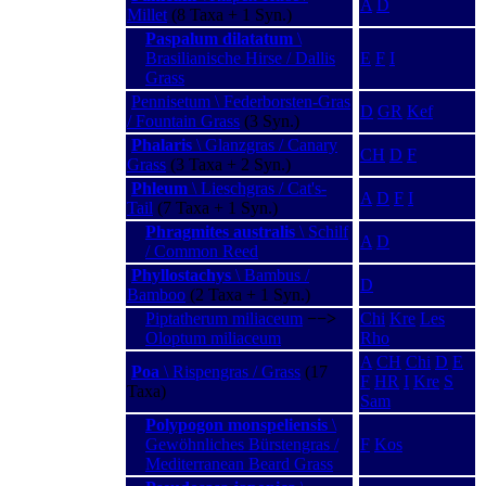
A
D
Millet
(8 Taxa + 1 Syn.)
Paspalum dilatatum
\
Brasilianische Hirse / Dallis
E
F
I
Grass
Pennisetum \ Federborsten-Gras
D
GR
Kef
/ Fountain Grass
(3 Syn.)
Phalaris
\ Glanzgras / Canary
CH
D
F
Grass
(3 Taxa + 2 Syn.)
Phleum
\ Lieschgras / Cat's-
A
D
F
I
Tail
(7 Taxa + 1 Syn.)
Phragmites australis
\ Schilf
A
D
/ Common Reed
Phyllostachys
\ Bambus /
D
Bamboo
(2 Taxa + 1 Syn.)
Piptatherum miliaceum
−−>
Chi
Kre
Les
Oloptum miliaceum
Rho
A
CH
Chi
D
E
Poa
\ Rispengras / Grass
(17
F
HR
I
Kre
S
Taxa)
Sam
Polypogon monspeliensis
\
Gewöhnliches Bürstengras /
F
Kos
Mediterranean Beard Grass