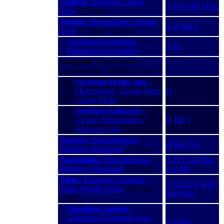
Sesleria
\ Blaugras / Moor
A
D
F
HR
I
Kre
Grass
(5 Taxa)
Setaria
\ Borstenhirse / Bristle
A
D
HR
I
Grass
(7 Taxa + 3 Syn.)
Sieglingia decumbens
−−>
A
D
Danthonia decumbens
Sorghum
\ Mohrenhirse,
Sorghumhirse / Millet (2 Taxa)
Sorghum bicolor agg.
\
Mohrenhirse, Zucker-Hirse
D
/ Great Millet
Sorghum halepense
\
Aleppo-Mohrenhirse /
D
HR
I
Johnson Grass
Spartina \ Samenfallgras,
D
IRL
NL
Vilfagras / Dropseed
(2 Syn.)
Sporobolus
\ Samenfallgras,
A
D
E
GR
IRL
Vilfagras / Dropseed
(7 Taxa)
Les
NL
Stipa
\ Federgras / Feather-
A
Chi
D
F
HR
I
Grass, Needle Grass
(10 Taxa +
Mal
Rho
3 Syn.)
Stipellula capensis
\
Gedrehtes Federgras, Kap-
Chi
Rho