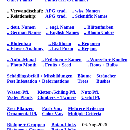
.. Verwandtschaft:
APG
trad.
.. wiss. Namen
.. Relationship:
APG
trad.
.. Scientific Names
.. deut. Namen
.. engl. Namen
.. Blütenfarben
.. German Names
.. English Names
.. Bloom Colors
.. Blütenbau
.. Blattform
.. Regionen
.. Flower Anatomy
.. Leaf Form
.. Regions
.. Aufn.-Monat
.. Früchten + Samen
.. Wurzeln + Knollen
.. Photo Month
.. Fruits + Seed
.. Roots + Bulbs
Schädlingsbefall + Missbildungen
Bäume
Sträucher
Pest Infestation + Deformations
Trees
Bushes
Wasser-Pfl.
Kletter-/Schling-Pfl.
Nutz-Pfl.
Water Plants
Climbers + Twiners
Useful Pl.
Zier-Pflanzen
Farb-Var.
Mehrere Kriterien
Ornamental Pl.
Color Var.
Multiple Criteria
Biotope + Gruppen
Botan.Links
06-Aug-2026
Biotopes + Groups
Botan.Links