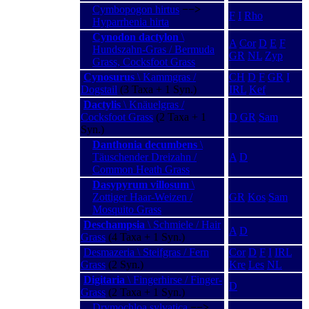
Cymbopogon hirtus
−−>
F
I
Rho
Hyparrhenia hirta
Cynodon dactylon
\
A
Cor
D
E
F
Hundszahn-Gras / Bermuda
GR
NL
Zyp
Grass, Cocksfoot Grass
Cynosurus
\ Kammgras /
CH
D
F
GR
I
Dogstail
(3 Taxa + 1 Syn.)
IRL
Kef
Dactylis
\ Knäuelgras /
Cocksfoot Grass
(2 Taxa + 1
D
GR
Sam
Syn.)
Danthonia decumbens
\
Täuschender Dreizahn /
A
D
Common Heath Grass
Dasypyrum villosum
\
Zottiger Haar-Weizen /
GR
Kos
Sam
Mosquito Grass
Deschampsia
\ Schmiele / Hair
A
D
Grass
(4 Taxa + 1 Syn.)
Desmazeria \ Steifgras / Fern
Cor
D
F
I
IRL
Grass
(2 Syn.)
Kre
Les
NL
Digitaria
\ Fingerhirse / Finger-
D
Grass
(2 Taxa + 1 Syn.)
Drymochloa sylvatica
−−>