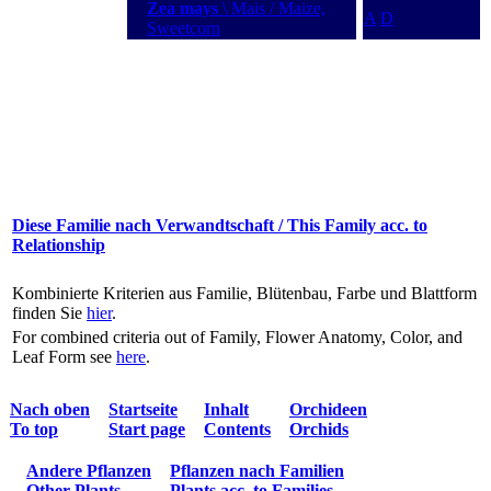
Zea mays
\ Mais / Maize,
A
D
Sweetcorn
Diese Familie nach Verwandtschaft / This Family acc. to
Relationship
Kombinierte Kriterien aus Familie, Blütenbau, Farbe und Blattform
finden Sie
hier
.
For combined criteria out of Family, Flower Anatomy, Color, and
Leaf Form see
here
.
Nach oben
Startseite
Inhalt
Orchideen
To top
Start page
Contents
Orchids
Andere Pflanzen
Pflanzen nach Familien
Other Plants
Plants acc. to Families