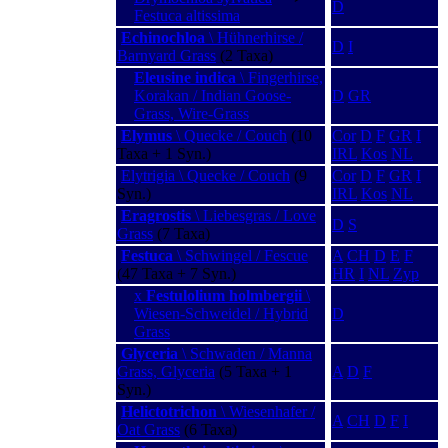
D
Festuca altissima
Echinochloa
\ Hühnerhirse /
D
I
Barnyard Grass
(2 Taxa)
Eleusine indica
\ Fingerhirse,
Korakan / Indian Goose-
D
GR
Grass, Wire-Grass
Elymus
\ Quecke / Couch
(10
Cor
D
F
GR
I
Taxa + 1 Syn.)
IRL
Kos
NL
Elytrigia \ Quecke / Couch
(9
Cor
D
F
GR
I
Syn.)
IRL
Kos
NL
Eragrostis
\ Liebesgras / Love
D
S
Grass
(7 Taxa)
Festuca
\ Schwingel / Fescue
A
CH
D
E
F
(47 Taxa + 7 Syn.)
HR
I
NL
Zyp
x
Festulolium holmbergii
\
Wiesen-Schweidel / Hybrid
D
Grass
Glyceria
\ Schwaden / Manna
Grass, Glyceria
(5 Taxa + 1
A
D
F
Syn.)
Helictotrichon
\ Wiesenhafer /
A
CH
D
F
I
Oat Grass
(6 Taxa)