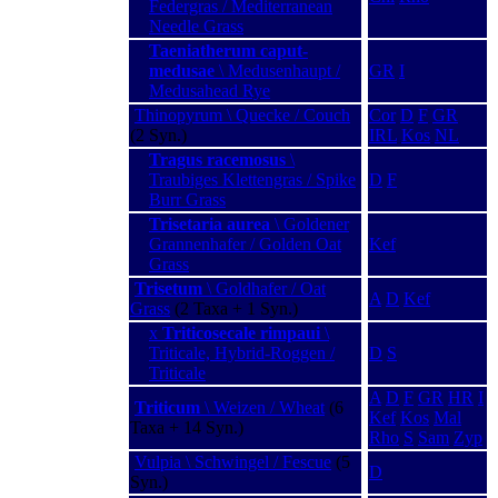
Federgras / Mediterranean
Needle Grass
Taeniatherum caput-
medusae
\ Medusenhaupt /
GR
I
Medusahead Rye
Thinopyrum \ Quecke / Couch
Cor
D
F
GR
(2 Syn.)
IRL
Kos
NL
Tragus racemosus
\
Traubiges Klettengras / Spike
D
F
Burr Grass
Trisetaria aurea
\ Goldener
Grannenhafer / Golden Oat
Kef
Grass
Trisetum
\ Goldhafer / Oat
A
D
Kef
Grass
(2 Taxa + 1 Syn.)
x
Triticosecale rimpaui
\
Triticale, Hybrid-Roggen /
D
S
Triticale
A
D
F
GR
HR
I
Triticum
\ Weizen / Wheat
(6
Kef
Kos
Mal
Taxa + 14 Syn.)
Rho
S
Sam
Zyp
Vulpia \ Schwingel / Fescue
(5
D
Syn.)