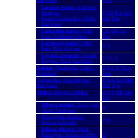
Hair Grass
(6 Taxa + 1 Syn.)
SLO
Lagurus ovatus
\ Südliches
Samtgras,
F
GR
Kos
Les
Hasenschwänzchen / Hare's
Mal
Rho
Tail Grass
Lamarckia aurea
\ Gold-
Cor
GR
Les
Gras / Goldentop Grass
Ten
Leersia oryzoides
\ Wild-
D
S
Reis / Rice Cutgrass
Leymus arenarius
\ Strand-
D
NL
S
Roggen / Sea Lyme Grass
Lolium
\ Weidelgras, Lolch /
A
Cor
D
I
Les
Rye-Grass
(5 Taxa + 4 Syn.)
Sam
Lophochloa \ Büschelgras /
D
Kos
Les
Mal
Hair Grass
(2 Syn.)
Rho
Zyp
Melica
\ Perlgras / Melick
(6
A
D
F
HR
Kef
Taxa)
Kre
Mibora minima
\ Zwerggras
D
/ Early Sandgrass
Micropyrum tenellum
−−>
Zyp
Festuca lachenalii
Milium effusum
\ Wald-
Flattergras / American Millet
D