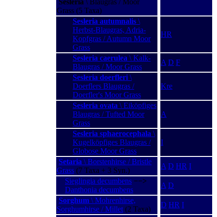
Sesleria
\ Blaugras / Moor
Grass (5 Taxa)
Sesleria autumnalis
\
Herbst-Blaugras, Adria-
HR
Kopfgras / Autumn Moor
Grass
Sesleria caerulea
\ Kalk-
A
D
F
Blaugras / Moor Grass
Sesleria doerfleri
\
Doerflers Blaugras /
Kre
Doerfler's Moor Grass
Sesleria ovata
\ Eiköpfiges
Blaugras / Tufted Moor
A
Grass
Sesleria sphaerocephala
\
Kugelköpfiges Blaugras /
I
Globose Moor Grass
Setaria
\ Borstenhirse / Bristle
A
D
HR
I
Grass
(7 Taxa + 3 Syn.)
Sieglingia decumbens
−−>
A
D
Danthonia decumbens
Sorghum
\ Mohrenhirse,
D
HR
I
Sorghumhirse / Millet
(2 Taxa)