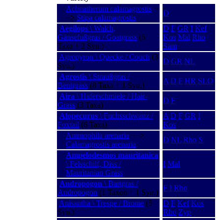
Achnatherum calamagrostis
−
D
−>
Stipa calamagrostis
Aegilops
\ Walch,
D
F
GR
I
Kef
Gänsefußgras / Goatgrass
(6
Kos
Mal
Rho
Taxa + 2 Syn.)
Sam
Agropyron \ Quecke / Couch
(3
D
GR
NL
Syn.)
Agrostis
\ Straußgras /
A
D
F
HR
SLO
Bentgrass
(8 Taxa + 1 Syn.)
Aira
\ Haferschmiele / Hair-
D
F
Grass
(3 Taxa)
Alopecurus
\ Fuchsschwanz /
A
D
F
GR
I
Foxtail
(6 Taxa)
Kos
Ammophila arenaria
−−>
D
NL
Rho
S
Calamagrostis arenaria
Ampelodesmos mauritanica
\ Felsschilf, Diss /
I
Mal
Mauritanian Grass
Andropogon
\ Bartgras /
F
I
Rho
Andropogon
(1 Taxon + 1 Syn.)
Anisantha \ Trespe / Brome
(5
D
F
Kef
Kos
Syn.)
Rho
Zyp