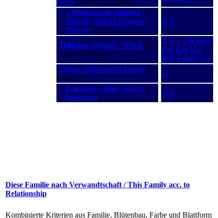
Grass
(2 Taxa + 1 Syn.)
x
Triticosecale rimpaui
\
Triticale, Hybrid-Roggen /
D
S
Triticale
A
D
F
GR
HR
I
Triticum
\ Weizen / Wheat
(6
Kef
Kos
Mal
Taxa + 14 Syn.)
Rho
S
Sam
Zyp
Vulpia \ Schwingel / Fescue
(5
D
Syn.)
Zea mays
\ Mais / Maize,
A
D
Sweetcorn
Diese Familie nach Verwandtschaft / This Family acc. to
Relationship
Kombinierte Kriterien aus Familie, Blütenbau, Farbe und Blattform