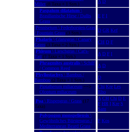
A
D
Millet
(8 Taxa + 1 Syn.)
Paspalum dilatatum
\
Brasilianische Hirse / Dallis
E
F
I
Grass
Pennisetum \ Federborsten-Gras
D
GR
Kef
/ Fountain Grass
(3 Syn.)
Phalaris
\ Glanzgras / Canary
CH
D
F
Grass
(3 Taxa + 2 Syn.)
Phleum
\ Lieschgras / Cat's-
A
D
F
I
Tail
(7 Taxa + 1 Syn.)
Phragmites australis
\ Schilf
A
D
/ Common Reed
Phyllostachys
\ Bambus /
D
Bamboo
(2 Taxa + 1 Syn.)
Piptatherum miliaceum
−−>
Chi
Kre
Les
Oloptum miliaceum
Rho
A
CH
Chi
D
E
Poa
\ Rispengras / Grass
(17
F
HR
I
Kre
S
Taxa)
Sam
Polypogon monspeliensis
\
Gewöhnliches Bürstengras /
F
Kos
Mediterranean Beard Grass