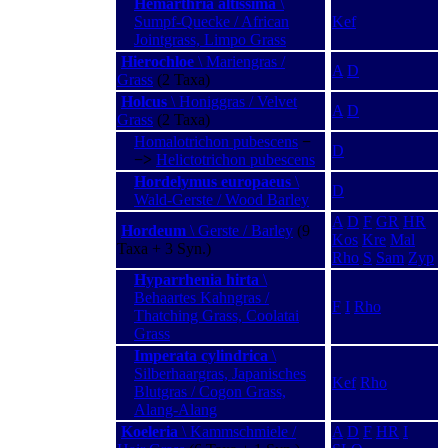
Hemarthria altissima
\
Sumpf-Quecke / African
Kef
Jointgrass, Limpo Grass
Hierochloe
\ Mariengras /
A
D
Grass
(2 Taxa)
Holcus
\ Honiggras / Velvet
A
D
Grass
(2 Taxa)
Homalotrichon pubescens
−
D
−>
Helictotrichon pubescens
Hordelymus europaeus
\
D
Wald-Gerste / Wood Barley
A
D
F
GR
HR
Hordeum
\ Gerste / Barley
(9
Kos
Kre
Mal
Taxa + 3 Syn.)
Rho
S
Sam
Zyp
Hyparrhenia hirta
\
Behaartes Kahngras /
F
I
Rho
Thatching Grass, Coolatai
Grass
Imperata cylindrica
\
Silberhaargras, Japanisches
Kef
Rho
Blutgras / Cogon Grass,
Alang-Alang
Koeleria
\ Kammschmiele /
A
D
F
HR
I