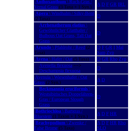
Anthoxanthum
\ Ruch-Gras /
A
D
F
GR
IRL
Vernal Grass
(3 Taxa + 1 Syn.)
Apera
\ Windhalm / Silky-Bent
D
(2 Taxa)
Arrhenatherum elatius
\
Gewöhnlicher Glatthafer /
D
Bulbous Oat Grass, Tall Oat
Grass
Arundo
\ Pfahlrohr / Reed
(2
D
F
GR
I
Mal
Taxa)
Sam
Zyp
Avena
\ Hafer / Oat
(5 Taxa)
D
GR
Rho
Zyp
Avenella flexuosa
−−>
D
Deschampsia flexuosa
Avenula \ Wiesenhafer / Oat
A
D
Grass
(2 Syn.)
Beckmannia eruciformis
\
Westsibirisches Doppelähren-
D
Gras / European Slough
Grass
Bothriochloa
\ Bartgras /
A
D
F
HR
Bluestem
(1 Taxon + 1 Syn.)
Brachypodium
\ Zwenke /
A
D
F
HR
Rho
False Brome
(5 Taxa)
SLO