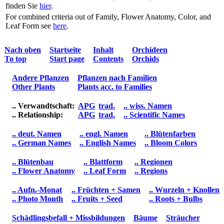
finden Sie
hier
.
For combined criteria out of Family, Flower Anatomy, Color, and
Leaf Form see
here
.
Nach oben
Startseite
Inhalt
Orchideen
To top
Start page
Contents
Orchids
Andere Pflanzen
Pflanzen nach Familien
Other Plants
Plants acc. to Families
.. Verwandtschaft:
APG
trad.
.. wiss. Namen
.. Relationship:
APG
trad.
.. Scientific Names
.. deut. Namen
.. engl. Namen
.. Blütenfarben
.. German Names
.. English Names
.. Bloom Colors
.. Blütenbau
.. Blattform
.. Regionen
.. Flower Anatomy
.. Leaf Form
.. Regions
.. Aufn.-Monat
.. Früchten + Samen
.. Wurzeln + Knollen
.. Photo Month
.. Fruits + Seed
.. Roots + Bulbs
Schädlingsbefall + Missbildungen
Bäume
Sträucher