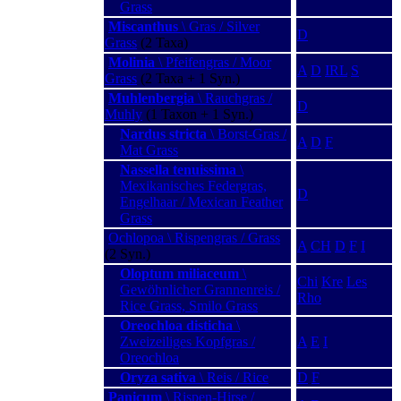
Grass
Miscanthus
\ Gras / Silver
D
Grass
(2 Taxa)
Molinia
\ Pfeifengras / Moor
A
D
IRL
S
Grass
(2 Taxa + 1 Syn.)
Muhlenbergia
\ Rauchgras /
D
Muhly
(1 Taxon + 1 Syn.)
Nardus stricta
\ Borst-Gras /
A
D
F
Mat Grass
Nassella tenuissima
\
Mexikanisches Federgras,
D
Engelhaar / Mexican Feather
Grass
Ochlopoa \ Rispengras / Grass
A
CH
D
F
I
(2 Syn.)
Oloptum miliaceum
\
Chi
Kre
Les
Gewöhnlicher Grannenreis /
Rho
Rice Grass, Smilo Grass
Oreochloa disticha
\
Zweizeiliges Kopfgras /
A
E
I
Oreochloa
Oryza sativa
\ Reis / Rice
D
F
Panicum
\ Rispen-Hirse /