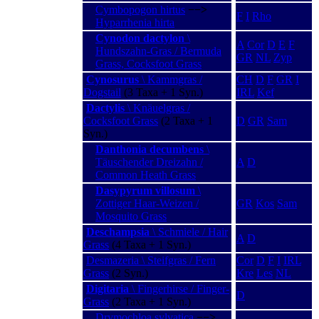
Cymbopogon hirtus
−−>
F
I
Rho
Hyparrhenia hirta
Cynodon dactylon
\
A
Cor
D
E
F
Hundszahn-Gras / Bermuda
GR
NL
Zyp
Grass, Cocksfoot Grass
Cynosurus
\ Kammgras /
CH
D
F
GR
I
Dogstail
(3 Taxa + 1 Syn.)
IRL
Kef
Dactylis
\ Knäuelgras /
Cocksfoot Grass
(2 Taxa + 1
D
GR
Sam
Syn.)
Danthonia decumbens
\
Täuschender Dreizahn /
A
D
Common Heath Grass
Dasypyrum villosum
\
Zottiger Haar-Weizen /
GR
Kos
Sam
Mosquito Grass
Deschampsia
\ Schmiele / Hair
A
D
Grass
(4 Taxa + 1 Syn.)
Desmazeria \ Steifgras / Fern
Cor
D
F
I
IRL
Grass
(2 Syn.)
Kre
Les
NL
Digitaria
\ Fingerhirse / Finger-
D
Grass
(2 Taxa + 1 Syn.)
Drymochloa sylvatica
−−>