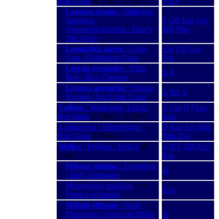
Hair Grass
(6 Taxa + 1 Syn.)
SLO
Lagurus ovatus
\ Südliches
Samtgras,
F
GR
Kos
Les
Hasenschwänzchen / Hare's
Mal
Rho
Tail Grass
Lamarckia aurea
\ Gold-
Cor
GR
Les
Gras / Goldentop Grass
Ten
Leersia oryzoides
\ Wild-
D
S
Reis / Rice Cutgrass
Leymus arenarius
\ Strand-
D
NL
S
Roggen / Sea Lyme Grass
Lolium
\ Weidelgras, Lolch /
A
Cor
D
I
Les
Rye-Grass
(5 Taxa + 4 Syn.)
Sam
Lophochloa \ Büschelgras /
D
Kos
Les
Mal
Hair Grass
(2 Syn.)
Rho
Zyp
Melica
\ Perlgras / Melick
(6
A
D
F
HR
Kef
Taxa)
Kre
Mibora minima
\ Zwerggras
D
/ Early Sandgrass
Micropyrum tenellum
−−>
Zyp
Festuca lachenalii
Milium effusum
\ Wald-
Flattergras / American Millet
D