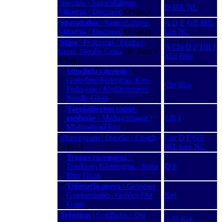
Spartina \ Samenfallgras,
D
IRL
NL
Vilfagras / Dropseed
(2 Syn.)
Sporobolus
\ Samenfallgras,
A
D
E
GR
IRL
Vilfagras / Dropseed
(7 Taxa)
Les
NL
Stipa
\ Federgras / Feather-
A
Chi
D
F
HR
I
Grass, Needle Grass
(10 Taxa +
Mal
Rho
3 Syn.)
Stipellula capensis
\
Gedrehtes Federgras, Kap-
Chi
Rho
Federgras / Mediterranean
Needle Grass
Taeniatherum caput-
medusae
\ Medusenhaupt /
GR
I
Medusahead Rye
Thinopyrum \ Quecke / Couch
Cor
D
F
GR
(2 Syn.)
IRL
Kos
NL
Tragus racemosus
\
Traubiges Klettengras / Spike
D
F
Burr Grass
Trisetaria aurea
\ Goldener
Grannenhafer / Golden Oat
Kef
Grass
Trisetum
\ Goldhafer / Oat
A
D
Kef