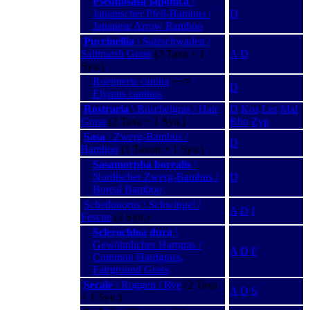
Pseudosasa japonica
\
Japanischer Pfeil-Bambus /
D
Japanese Arrow Bamboo
Puccinellia
\ Salzschwaden /
Saltmarsh Grass
(3 Taxa + 1
A
D
Syn.)
Roegneria canina
−−>
D
Elymus caninus
Rostraria
\ Büschelgras / Hair
D
Kos
Les
Mal
Grass
(2 Taxa + 1 Syn.)
Rho
Zyp
Sasa
\ Zwerg-Bambus /
D
Bamboo
(1 Taxon + 1 Syn.)
Sasamorpha borealis
\
Nordischer Zwerg-Bambus /
D
Boreal Bamboo
Schedonorus \ Schwingel /
A
D
I
Fescue
(2 Syn.)
Sclerochloa dura
\
Gewöhnliches Hartgras /
A
D
F
Common Hardgrass,
Fairground Grass
Secale
\ Roggen / Rye
(2 Taxa
A
D
S
+ 1 Syn.)