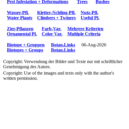
Pest Infestation + Deformations
Trees
Bushes
Wasser-Pfl.
Kletter-/Schling-Pfl.
Nutz-Pfl.
Water Plants
Climbers + Twiners
Useful Pl.
Zier-Pflanzen
Farb-Var.
Mehrere Kriterien
Ornamental Pl.
Color Var.
Multiple Criteria
Biotope + Gruppen
Botan.Links
06-Aug-2026
Biotopes + Groups
Botan.Links
Copyright: Verwendung der Bilder und Texte nur mit schriftlicher
Genehmigung des Autors.
Copyright: Use of the images and texts only with the author's
written permission.