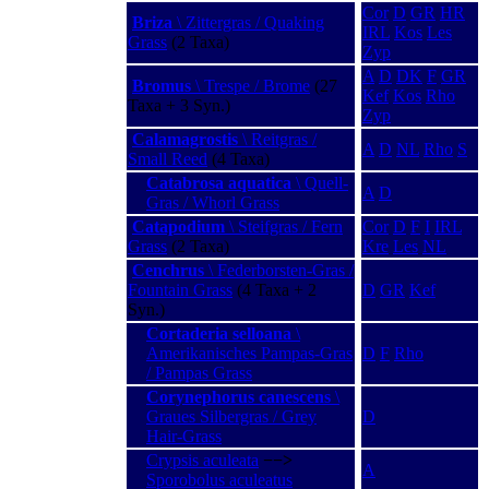
Cor
D
GR
HR
Briza
\ Zittergras / Quaking
IRL
Kos
Les
Grass
(2 Taxa)
Zyp
A
D
DK
F
GR
Bromus
\ Trespe / Brome
(27
Kef
Kos
Rho
Taxa + 3 Syn.)
Zyp
Calamagrostis
\ Reitgras /
A
D
NL
Rho
S
Small Reed
(4 Taxa)
Catabrosa aquatica
\ Quell-
A
D
Gras / Whorl Grass
Catapodium
\ Steifgras / Fern
Cor
D
F
I
IRL
Grass
(2 Taxa)
Kre
Les
NL
Cenchrus
\ Federborsten-Gras /
Fountain Grass
(4 Taxa + 2
D
GR
Kef
Syn.)
Cortaderia selloana
\
Amerikanisches Pampas-Gras
D
F
Rho
/ Pampas Grass
Corynephorus canescens
\
Graues Silbergras / Grey
D
Hair-Grass
Crypsis aculeata
−−>
A
Sporobolus aculeatus