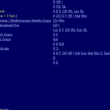
D
HR
I
D
IRL
NL
xa)
A
D
E
GR
IRL
Les
NL
xa + 3 Syn.)
A
Chi
D
F
HR
I
Mal
Rho
rgras / Mediterranean Needle Grass
Chi
Rho
dusahead Rye
GR
I
Cor
D
F
GR
IRL
Kos
NL
urr Grass
D
F
at Grass
Kef
A
D
Kef
iticale
D
S
A
D
F
GR
HR
I
Kef
Kos
Mal
Rho
S
Sa
D
A
D
Sie
hier
.