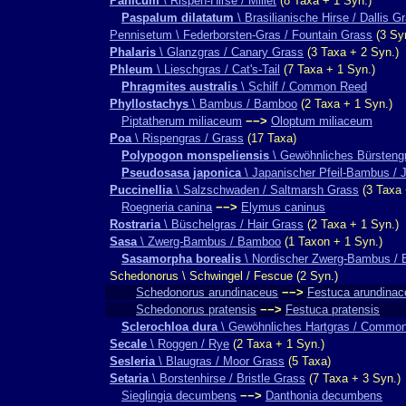
Panicum
\ Rispen-Hirse / Millet
(8 Taxa + 1 Syn.)
Paspalum dilatatum
\ Brasilianische Hirse / Dallis G
Pennisetum \ Federborsten-Gras / Fountain Grass
(3 Sy
Phalaris
\ Glanzgras / Canary Grass
(3 Taxa + 2 Syn.)
Phleum
\ Lieschgras / Cat's-Tail
(7 Taxa + 1 Syn.)
Phragmites australis
\ Schilf / Common Reed
Phyllostachys
\ Bambus / Bamboo
(2 Taxa + 1 Syn.)
Piptatherum miliaceum
−−>
Oloptum miliaceum
Poa
\ Rispengras / Grass
(17 Taxa)
Polypogon monspeliensis
\ Gewöhnliches Bürstengr
Pseudosasa japonica
\ Japanischer Pfeil-Bambus /
Puccinellia
\ Salzschwaden / Saltmarsh Grass
(3 Taxa 
Roegneria canina
−−>
Elymus caninus
Rostraria
\ Büschelgras / Hair Grass
(2 Taxa + 1 Syn.)
Sasa
\ Zwerg-Bambus / Bamboo
(1 Taxon + 1 Syn.)
Sasamorpha borealis
\ Nordischer Zwerg-Bambus / 
Schedonorus \ Schwingel / Fescue (2 Syn.)
Schedonorus arundinaceus
−−>
Festuca arundinac
Schedonorus pratensis
−−>
Festuca pratensis
Sclerochloa dura
\ Gewöhnliches Hartgras / Common
Secale
\ Roggen / Rye
(2 Taxa + 1 Syn.)
Sesleria
\ Blaugras / Moor Grass
(5 Taxa)
Setaria
\ Borstenhirse / Bristle Grass
(7 Taxa + 3 Syn.)
Sieglingia decumbens
−−>
Danthonia decumbens