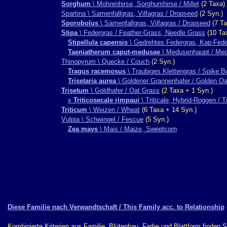
Sorghum
\ Mohrenhirse, Sorghumhirse / Millet
(2 Taxa)
Spartina \ Samenfallgras, Vilfagras / Dropseed
(2 Syn.)
Sporobolus
\ Samenfallgras, Vilfagras / Dropseed
(7 Ta
Stipa
\ Federgras / Feather-Grass, Needle Grass
(10 Ta
Stipellula capensis
\ Gedrehtes Federgras, Kap-Fede
Taeniatherum caput-medusae
\ Medusenhaupt / Me
Thinopyrum \ Quecke / Couch
(2 Syn.)
Tragus racemosus
\ Traubiges Klettengras / Spike B
Trisetaria aurea
\ Goldener Grannenhafer / Golden O
Trisetum
\ Goldhafer / Oat Grass
(2 Taxa + 1 Syn.)
x
Triticosecale rimpaui
\ Triticale, Hybrid-Roggen / Tr
Triticum
\ Weizen / Wheat
(6 Taxa + 14 Syn.)
Vulpia \ Schwingel / Fescue
(5 Syn.)
Zea mays
\ Mais / Maize, Sweetcorn
Diese Familie nach Verwandtschaft / This Family acc. to Relationship
Kombinierte Kriterien aus Familie, Blütenbau, Farbe und Blattform finden 