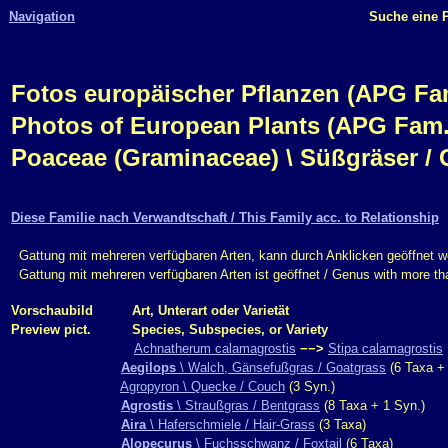
Navigation
Suche eine P
Fotos europäischer Pflanzen (APG Fam.,
Photos of European Plants (APG Fam.,
Poaceae (Graminaceae) \ Süßgräser / 
Diese Familie nach Verwandtschaft / This Family acc. to Relationship
Gattung mit mehreren verfügbaren Arten, kann durch Anklicken geöffnet w
Gattung mit mehreren verfügbaren Arten ist geöffnet / Genus with more t
Vorschaubild
Art, Unterart oder Varietät
Preview pict.
Species, Subspecies, or Variety
Achnatherum calamagrostis
−−>
Stipa calamagrostis
Aegilops
\ Walch, Gänsefußgras / Goatgrass
(6 Taxa + 
Agropyron \ Quecke / Couch
(3 Syn.)
Agrostis
\ Straußgras / Bentgrass
(8 Taxa + 1 Syn.)
Aira
\ Haferschmiele / Hair-Grass
(3 Taxa)
Alopecurus
\ Fuchsschwanz / Foxtail
(6 Taxa)