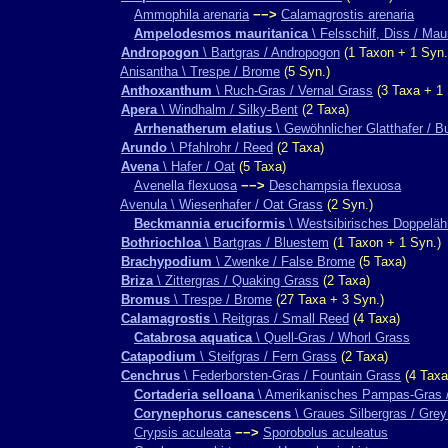
Ammophila arenaria
−−>
Calamagrostis arenaria
Ampelodesmos mauritanica
\ Felsschilf, Diss / Mau
Andropogon
\ Bartgras / Andropogon
(1 Taxon + 1 Syn.
Anisantha \ Trespe / Brome
(5 Syn.)
Anthoxanthum
\ Ruch-Gras / Vernal Grass
(3 Taxa + 1 
Apera
\ Windhalm / Silky-Bent
(2 Taxa)
Arrhenatherum elatius
\ Gewöhnlicher Glatthafer / B
Arundo
\ Pfahlrohr / Reed
(2 Taxa)
Avena
\ Hafer / Oat
(5 Taxa)
Avenella flexuosa
−−>
Deschampsia flexuosa
Avenula \ Wiesenhafer / Oat Grass
(2 Syn.)
Beckmannia eruciformis
\ Westsibirisches Doppeläh
Bothriochloa
\ Bartgras / Bluestem
(1 Taxon + 1 Syn.)
Brachypodium
\ Zwenke / False Brome
(5 Taxa)
Briza
\ Zittergras / Quaking Grass
(2 Taxa)
Bromus
\ Trespe / Brome
(27 Taxa + 3 Syn.)
Calamagrostis
\ Reitgras / Small Reed
(4 Taxa)
Catabrosa aquatica
\ Quell-Gras / Whorl Grass
Catapodium
\ Steifgras / Fern Grass
(2 Taxa)
Cenchrus
\ Federborsten-Gras / Fountain Grass
(4 Taxa
Cortaderia selloana
\ Amerikanisches Pampas-Gras 
Corynephorus canescens
\ Graues Silbergras / Grey
Crypsis aculeata
−−>
Sporobolus aculeatus