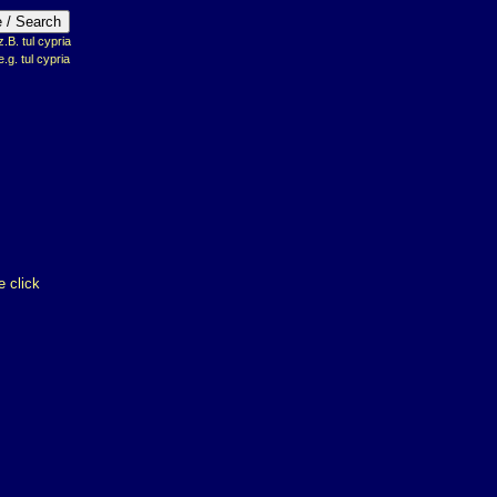
B. tul cypria
e.g. tul cypria
 click