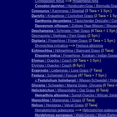
Cymbopogon hirtus
−−>
Hyparrhenia hirta
Cynodon dactylon
\ Hundszahn-Gras / Bermuda Gra
Cynosurus
\ Kammgras / Dogstail
(3 Taxa + 1 Syn.)
Dactylis
\ Knäuelgras / Cocksfoot Grass
(2 Taxa + 1 Sy
Danthonia decumbens
\ Täuschender Dreizahn / C
Dasypyrum villosum
\ Zottiger Haar-Weizen / Mosqu
Deschampsia
\ Schmiele / Hair Grass
(4 Taxa + 1 Syn.
Desmazeria \ Steifgras / Fern Grass
(2 Syn.)
Digitaria
\ Fingerhirse / Finger-Grass
(2 Taxa + 1 Syn.)
Drymochloa sylvatica
−−>
Festuca altissima
Echinochloa
\ Hühnerhirse / Barnyard Grass
(2 Taxa)
Eleusine indica
\ Fingerhirse, Korakan / Indian Goos
Elymus
\ Quecke / Couch
(10 Taxa + 1 Syn.)
Elytrigia \ Quecke / Couch
(9 Syn.)
Eragrostis
\ Liebesgras / Love Grass
(7 Taxa)
Festuca
\ Schwingel / Fescue
(47 Taxa + 7 Syn.)
x
Festulolium holmbergii
\ Wiesen-Schweidel / Hybr
Glyceria
\ Schwaden / Manna Grass, Glyceria
(5 Taxa +
Helictotrichon
\ Wiesenhafer / Oat Grass
(6 Taxa)
Hemarthria altissima
\ Sumpf-Quecke / African Joint
Hierochloe
\ Mariengras / Grass
(2 Taxa)
Holcus
\ Honiggras / Velvet Grass
(2 Taxa)
Homalotrichon pubescens
−−>
Helictotrichon pubesc
Hordelymus europaeus
\ Wald-Gerste / Wood Barley