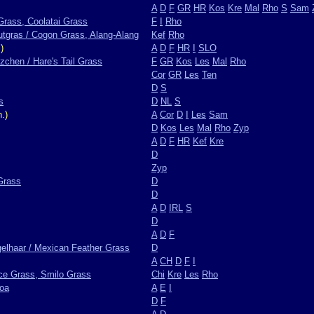
A
D
F
GR
HR
Kos
Kre
Mal
Rho
S
Sam
Grass, Coolatai Grass
F
I
Rho
utgras / Cogon Grass, Alang-Alang
Kef
Rho
)
A
D
F
HR
I
SLO
chen / Hare's Tail Grass
F
GR
Kos
Les
Mal
Rho
Cor
GR
Les
Ten
D
S
s
D
NL
S
.)
A
Cor
D
I
Les
Sam
D
Kos
Les
Mal
Rho
Zyp
A
D
F
HR
Kef
Kre
D
Zyp
 Grass
D
D
A
D
IRL
S
D
A
D
F
elhaar / Mexican Feather Grass
D
A
CH
D
F
I
ice Grass, Smilo Grass
Chi
Kre
Les
Rho
loa
A
E
I
D
F