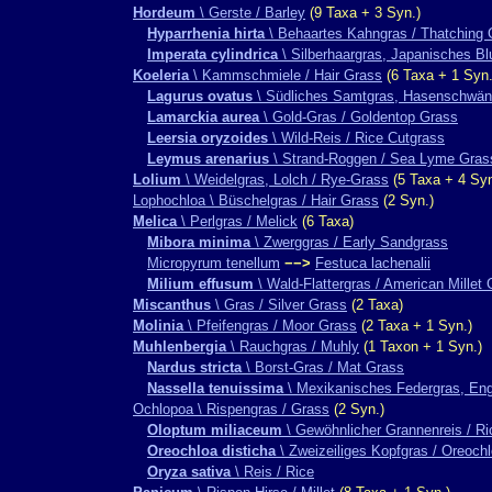
Hordeum
\ Gerste / Barley
(9 Taxa + 3 Syn.)
Hyparrhenia hirta
\ Behaartes Kahngras / Thatching 
Imperata cylindrica
\ Silberhaargras, Japanisches Bl
Koeleria
\ Kammschmiele / Hair Grass
(6 Taxa + 1 Syn.
Lagurus ovatus
\ Südliches Samtgras, Hasenschwänz
Lamarckia aurea
\ Gold-Gras / Goldentop Grass
Leersia oryzoides
\ Wild-Reis / Rice Cutgrass
Leymus arenarius
\ Strand-Roggen / Sea Lyme Gras
Lolium
\ Weidelgras, Lolch / Rye-Grass
(5 Taxa + 4 Syn
Lophochloa \ Büschelgras / Hair Grass
(2 Syn.)
Melica
\ Perlgras / Melick
(6 Taxa)
Mibora minima
\ Zwerggras / Early Sandgrass
Micropyrum tenellum
−−>
Festuca lachenalii
Milium effusum
\ Wald-Flattergras / American Millet
Miscanthus
\ Gras / Silver Grass
(2 Taxa)
Molinia
\ Pfeifengras / Moor Grass
(2 Taxa + 1 Syn.)
Muhlenbergia
\ Rauchgras / Muhly
(1 Taxon + 1 Syn.)
Nardus stricta
\ Borst-Gras / Mat Grass
Nassella tenuissima
\ Mexikanisches Federgras, Eng
Ochlopoa \ Rispengras / Grass
(2 Syn.)
Oloptum miliaceum
\ Gewöhnlicher Grannenreis / R
Oreochloa disticha
\ Zweizeiliges Kopfgras / Oreoch
Oryza sativa
\ Reis / Rice