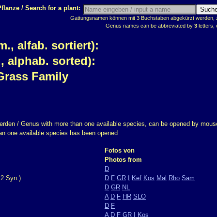
flanze / Search for a plant:
Gattungsnamen können mit 3 Buchstaben abgekürzt werden, z.
Genus names can be abbreviated by
3
letters, 
 alfab. sortiert):
 alphab. sorted):
Grass Family
erden / Genus with more than one available species, can be opened by mouse
han one available species has been opened
Fotos von
Photos from
D
2 Syn.)
D
F
GR
I
Kef
Kos
Mal
Rho
Sam
D
GR
NL
A
D
F
HR
SLO
D
F
A
D
F
GR
I
Kos