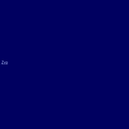
m
Zyp