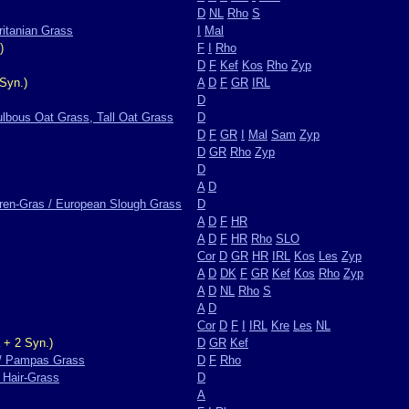
D
NL
Rho
S
ritanian Grass
I
Mal
)
F
I
Rho
D
F
Kef
Kos
Rho
Zyp
Syn.)
A
D
F
GR
IRL
D
ulbous Oat Grass, Tall Oat Grass
D
D
F
GR
I
Mal
Sam
Zyp
D
GR
Rho
Zyp
D
A
D
ren-Gras / European Slough Grass
D
A
D
F
HR
A
D
F
HR
Rho
SLO
Cor
D
GR
HR
IRL
Kos
Les
Zyp
A
D
DK
F
GR
Kef
Kos
Rho
Zyp
A
D
NL
Rho
S
A
D
Cor
D
F
I
IRL
Kre
Les
NL
 + 2 Syn.)
D
GR
Kef
/ Pampas Grass
D
F
Rho
 Hair-Grass
D
A