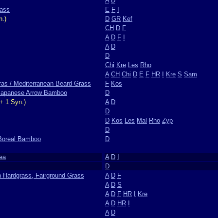
A
D
rass
E
F
I
n.)
D
GR
Kef
CH
D
F
A
D
F
I
A
D
D
Chi
Kre
Les
Rho
A
CH
Chi
D
E
F
HR
I
Kre
S
Sam
as / Mediterranean Beard Grass
F
Kos
 Japanese Arrow Bamboo
D
+ 1 Syn.)
A
D
D
D
Kos
Les
Mal
Rho
Zyp
D
Boreal Bamboo
D
ea
A
D
I
D
 Hardgrass, Fairground Grass
A
D
F
A
D
S
A
D
F
HR
I
Kre
A
D
HR
I
A
D