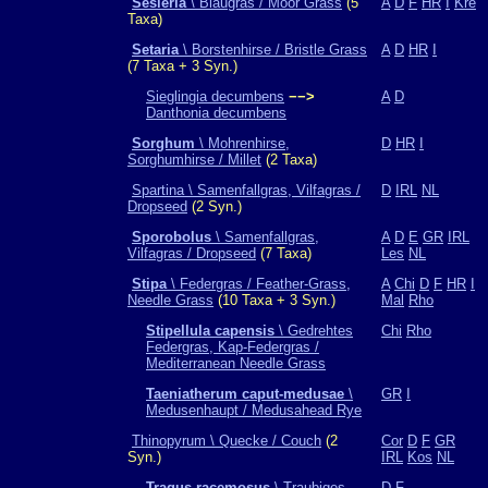
Sesleria
\ Blaugras / Moor Grass
(5
A
D
F
HR
I
Kre
Taxa)
Setaria
\ Borstenhirse / Bristle Grass
A
D
HR
I
(7 Taxa + 3 Syn.)
Sieglingia decumbens
−−>
A
D
Danthonia decumbens
Sorghum
\ Mohrenhirse,
D
HR
I
Sorghumhirse / Millet
(2 Taxa)
Spartina \ Samenfallgras, Vilfagras /
D
IRL
NL
Dropseed
(2 Syn.)
Sporobolus
\ Samenfallgras,
A
D
E
GR
IRL
Vilfagras / Dropseed
(7 Taxa)
Les
NL
Stipa
\ Federgras / Feather-Grass,
A
Chi
D
F
HR
I
Needle Grass
(10 Taxa + 3 Syn.)
Mal
Rho
Stipellula capensis
\ Gedrehtes
Chi
Rho
Federgras, Kap-Federgras /
Mediterranean Needle Grass
Taeniatherum caput-medusae
\
GR
I
Medusenhaupt / Medusahead Rye
Thinopyrum \ Quecke / Couch
(2
Cor
D
F
GR
Syn.)
IRL
Kos
NL
Tragus racemosus
\ Traubiges
D
F