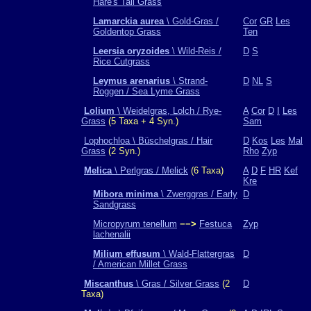
Hare's Tail Grass
Lamarckia aurea
\ Gold-Gras /
Cor
GR
Les
Goldentop Grass
Ten
Leersia oryzoides
\ Wild-Reis /
D
S
Rice Cutgrass
Leymus arenarius
\ Strand-
D
NL
S
Roggen / Sea Lyme Grass
Lolium
\ Weidelgras, Lolch / Rye-
A
Cor
D
I
Les
Grass
(5 Taxa + 4 Syn.)
Sam
Lophochloa \ Büschelgras / Hair
D
Kos
Les
Mal
Grass
(2 Syn.)
Rho
Zyp
Melica
\ Perlgras / Melick
(6 Taxa)
A
D
F
HR
Kef
Kre
Mibora minima
\ Zwerggras / Early
D
Sandgrass
Micropyrum tenellum
−−>
Festuca
Zyp
lachenalii
Milium effusum
\ Wald-Flattergras
D
/ American Millet Grass
Miscanthus
\ Gras / Silver Grass
(2
D
Taxa)