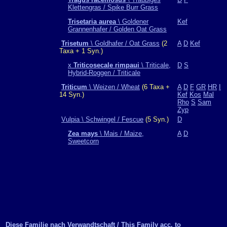
Klettengras / Spike Burr Grass
Trisetaria aurea
\ Goldener
Kef
Grannenhafer / Golden Oat Grass
Trisetum
\ Goldhafer / Oat Grass
(2
A
D
Kef
Taxa + 1 Syn.)
x
Triticosecale rimpaui
\ Triticale,
D
S
Hybrid-Roggen / Triticale
Triticum
\ Weizen / Wheat
(6 Taxa +
A
D
F
GR
HR
I
14 Syn.)
Kef
Kos
Mal
Rho
S
Sam
Zyp
Vulpia \ Schwingel / Fescue
(5 Syn.)
D
Zea mays
\ Mais / Maize,
A
D
Sweetcorn
Diese Familie nach Verwandtschaft / This Family acc. to