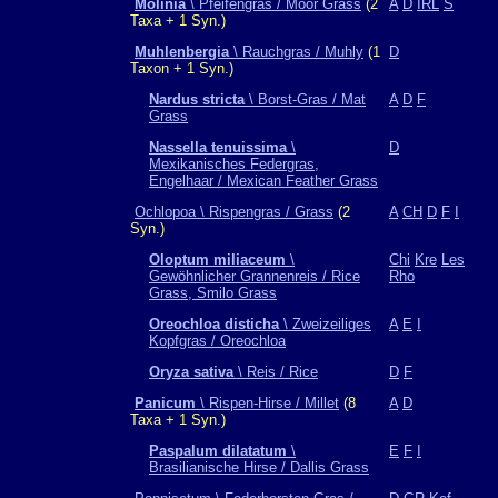
Molinia
\ Pfeifengras / Moor Grass
(2
A
D
IRL
S
Taxa + 1 Syn.)
Muhlenbergia
\ Rauchgras / Muhly
(1
D
Taxon + 1 Syn.)
Nardus stricta
\ Borst-Gras / Mat
A
D
F
Grass
Nassella tenuissima
\
D
Mexikanisches Federgras,
Engelhaar / Mexican Feather Grass
Ochlopoa \ Rispengras / Grass
(2
A
CH
D
F
I
Syn.)
Oloptum miliaceum
\
Chi
Kre
Les
Gewöhnlicher Grannenreis / Rice
Rho
Grass, Smilo Grass
Oreochloa disticha
\ Zweizeiliges
A
E
I
Kopfgras / Oreochloa
Oryza sativa
\ Reis / Rice
D
F
Panicum
\ Rispen-Hirse / Millet
(8
A
D
Taxa + 1 Syn.)
Paspalum dilatatum
\
E
F
I
Brasilianische Hirse / Dallis Grass