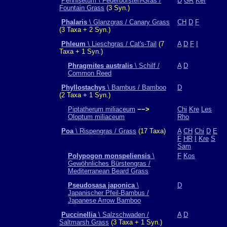
Pennisetum \ Federborsten-Gras /
D
GR
Kef
Fountain Grass
(3 Syn.)
Phalaris
\ Glanzgras / Canary Grass
CH
D
F
(3 Taxa + 2 Syn.)
Phleum
\ Lieschgras / Cat's-Tail
(7
A
D
F
I
Taxa + 1 Syn.)
Phragmites australis
\ Schilf /
A
D
Common Reed
Phyllostachys
\ Bambus / Bamboo
D
(2 Taxa + 1 Syn.)
Piptatherum miliaceum
−−>
Chi
Kre
Les
Oloptum miliaceum
Rho
Poa
\ Rispengras / Grass
(17 Taxa)
A
CH
Chi
D
E
F
HR
I
Kre
S
Sam
Polypogon monspeliensis
\
F
Kos
Gewöhnliches Bürstengras /
Mediterranean Beard Grass
Pseudosasa japonica
\
D
Japanischer Pfeil-Bambus /
Japanese Arrow Bamboo
Puccinellia
\ Salzschwaden /
A
D
Saltmarsh Grass
(3 Taxa + 1 Syn.)