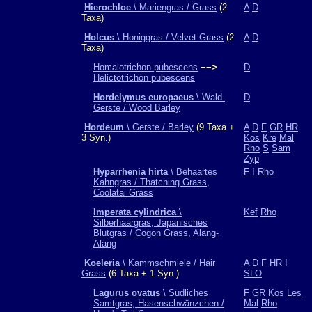
Hierochloe
\ Mariengras / Grass
(2
A
D
Taxa)
Holcus
\ Honiggras / Velvet Grass
(2
A
D
Taxa)
Homalotrichon pubescens
−−>
D
Helictotrichon pubescens
Hordelymus europaeus
\ Wald-
D
Gerste / Wood Barley
Hordeum
\ Gerste / Barley
(9 Taxa +
A
D
F
GR
HR
3 Syn.)
Kos
Kre
Mal
Rho
S
Sam
Zyp
Hyparrhenia hirta
\ Behaartes
F
I
Rho
Kahngras / Thatching Grass,
Coolatai Grass
Imperata cylindrica
\
Kef
Rho
Silberhaargras, Japanisches
Blutgras / Cogon Grass, Alang-
Alang
Koeleria
\ Kammschmiele / Hair
A
D
F
HR
I
Grass
(6 Taxa + 1 Syn.)
SLO
Lagurus ovatus
\ Südliches
F
GR
Kos
Les
Samtgras, Hasenschwänzchen /
Mal
Rho