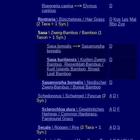
Roegneria canina
−−>
Elymus
D
caninus
Rostraria
\ Büschelgras / Hair Grass
D
Kos
Les
Mal
(2 Taxa + 1 Syn.)
Rho
Zyp
Sasa
\ Zwerg-Bambus / Bamboo (1
Taxon + 1 Syn.)
Sasa borealis
−−>
Sasamorpha
D
borealis
Sasa kurilensis
\ Kurilen-Zwerg-
D
Bambus, Riesenblatt-Bambus /
Kuril Islands Bamboo, Broad-
Leaf Bamboo
Sasamorpha borealis
\ Nordischer
D
Zwerg-Bambus / Boreal Bamboo
Schedonorus \ Schwingel / Fescue
(2
A
D
I
Syn.)
Sclerochloa dura
\ Gewöhnliches
A
D
F
Hartgras / Common Hardgrass,
Fairground Grass
Secale
\ Roggen / Rye
(2 Taxa + 1
A
D
S
Syn.)