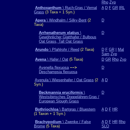
Rho
Zyp
Anthoxanthum
\ Ruch-Gras / Vernal
A
D
F
GR
IRL
Grass
(3 Taxa + 1 Syn.)
Apera
\ Windhalm / Silky-Bent
(2
D
Taxa)
Arrhenatherum elatius
\
D
Gewöhnlicher Glatthafer / Bulbous
Oat Grass, Tall Oat Grass
Arundo
\ Pfahlrohr / Reed
(2 Taxa)
D
F
GR
I
Mal
Sam
Zyp
Avena
\ Hafer / Oat
(5 Taxa)
D
GR
Rho
Zyp
Avenella flexuosa
−−>
D
Deschampsia flexuosa
Avenula \ Wiesenhafer / Oat Grass
(2
A
D
Syn.)
Beckmannia eruciformis
\
D
Westsibirisches Doppelähren-Gras /
European Slough Grass
Bothriochloa
\ Bartgras / Bluestem
A
D
F
HR
(1 Taxon + 1 Syn.)
Brachypodium
\ Zwenke / False
A
D
F
HR
Rho
Brome
(5 Taxa)
SLO