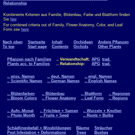
Relationship
Kombinierte Kriterien aus Familie, Blütenbau, Farbe und Blattform finden
Sie
hier
.
For combined criteria out of Family, Flower Anatomy, Color, and Leaf
Form see
here
.
Nach oben
Startseite
Inhalt
Orchideen
Andere Pflanzen
To top
Start page
Contents
Orchids
Other Plants
Pflanzen nach Familien
.. Verwandtschaft:
APG
trad.
Plants acc. to Families
.. Relationship:
APG
trad.
.. wiss. Namen
.. deut. Namen
.. engl. Namen
.. Scientific Names
.. German Names
.. English Names
.. Blütenfarben
.. Blütenbau
.. Blattform
.. Regionen
.. Bloom Colors
.. Flower Anatomy
.. Leaf Form
.. Regions
.. Aufn.-Monat
.. Früchten + Samen
.. Wurzeln + Knollen
.. Photo Month
.. Fruits + Seed
.. Roots + Bulbs
Schädlingsbefall + Missbildungen
Bäume
Sträucher
Pest Infestation + Deformations
Trees
Bushes