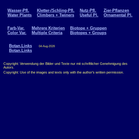
Wasser-Pfl.
Kletter-/Schling-Pfl.
Nutz-Pfl.
Zier-Pflanzen
Water Plants
Climbers + Twiners
Useful Pl.
Ornamental Pl.
Farb-Var.
Mehrere Kriterien
Biotope + Gruppen
Color Var.
Multiple Criteria
Biotopes + Groups
Botan.Links
04-Aug-2026
Botan.Links
Copyright: Verwendung der Bilder und Texte nur mit schriftlicher Genehmigung des
Autors.
Copyright: Use of the images and texts only with the author's written permission.