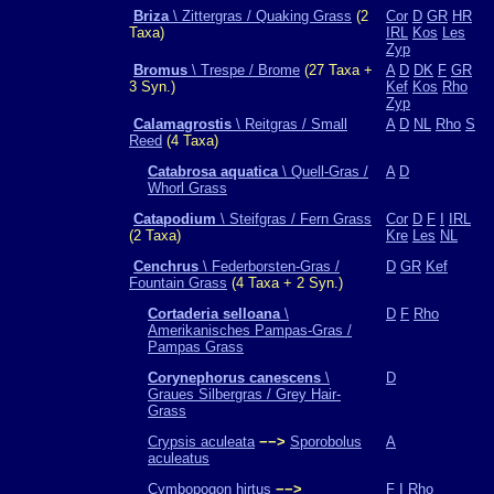
Briza
\ Zittergras / Quaking Grass
(2
Cor
D
GR
HR
Taxa)
IRL
Kos
Les
Zyp
Bromus
\ Trespe / Brome
(27 Taxa +
A
D
DK
F
GR
3 Syn.)
Kef
Kos
Rho
Zyp
Calamagrostis
\ Reitgras / Small
A
D
NL
Rho
S
Reed
(4 Taxa)
Catabrosa aquatica
\ Quell-Gras /
A
D
Whorl Grass
Catapodium
\ Steifgras / Fern Grass
Cor
D
F
I
IRL
(2 Taxa)
Kre
Les
NL
Cenchrus
\ Federborsten-Gras /
D
GR
Kef
Fountain Grass
(4 Taxa + 2 Syn.)
Cortaderia selloana
\
D
F
Rho
Amerikanisches Pampas-Gras /
Pampas Grass
Corynephorus canescens
\
D
Graues Silbergras / Grey Hair-
Grass
Crypsis aculeata
−−>
Sporobolus
A
aculeatus
Cymbopogon hirtus
−−>
F
I
Rho