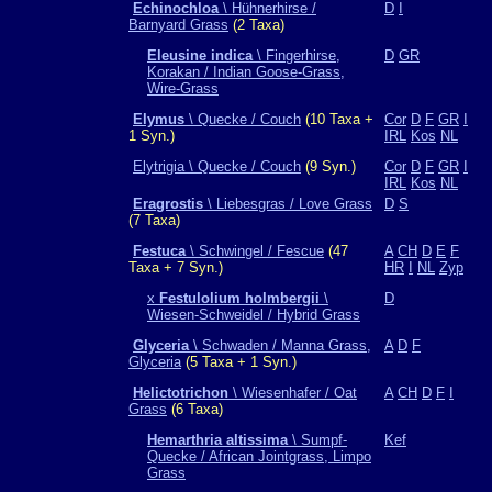
Echinochloa
\ Hühnerhirse /
D
I
Barnyard Grass
(2 Taxa)
Eleusine indica
\ Fingerhirse,
D
GR
Korakan / Indian Goose-Grass,
Wire-Grass
Elymus
\ Quecke / Couch
(10 Taxa +
Cor
D
F
GR
I
1 Syn.)
IRL
Kos
NL
Elytrigia \ Quecke / Couch
(9 Syn.)
Cor
D
F
GR
I
IRL
Kos
NL
Eragrostis
\ Liebesgras / Love Grass
D
S
(7 Taxa)
Festuca
\ Schwingel / Fescue
(47
A
CH
D
E
F
Taxa + 7 Syn.)
HR
I
NL
Zyp
x
Festulolium holmbergii
\
D
Wiesen-Schweidel / Hybrid Grass
Glyceria
\ Schwaden / Manna Grass,
A
D
F
Glyceria
(5 Taxa + 1 Syn.)
Helictotrichon
\ Wiesenhafer / Oat
A
CH
D
F
I
Grass
(6 Taxa)
Hemarthria altissima
\ Sumpf-
Kef
Quecke / African Jointgrass, Limpo
Grass