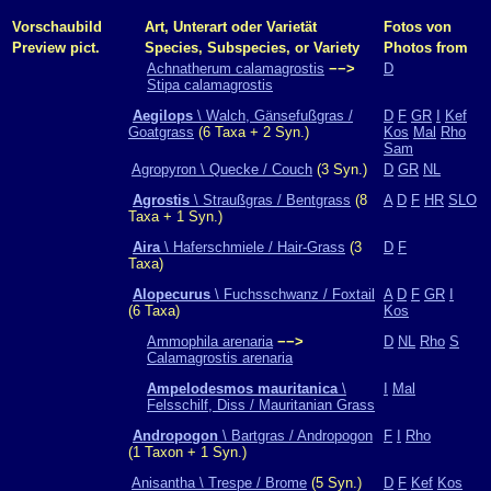
Vorschaubild
Art, Unterart oder Varietät
Fotos von
Preview pict.
Species, Subspecies, or Variety
Photos from
Achnatherum calamagrostis
−−>
D
Stipa calamagrostis
Aegilops
\ Walch, Gänsefußgras /
D
F
GR
I
Kef
Goatgrass
(6 Taxa + 2 Syn.)
Kos
Mal
Rho
Sam
Agropyron \ Quecke / Couch
(3 Syn.)
D
GR
NL
Agrostis
\ Straußgras / Bentgrass
(8
A
D
F
HR
SLO
Taxa + 1 Syn.)
Aira
\ Haferschmiele / Hair-Grass
(3
D
F
Taxa)
Alopecurus
\ Fuchsschwanz / Foxtail
A
D
F
GR
I
(6 Taxa)
Kos
Ammophila arenaria
−−>
D
NL
Rho
S
Calamagrostis arenaria
Ampelodesmos mauritanica
\
I
Mal
Felsschilf, Diss / Mauritanian Grass
Andropogon
\ Bartgras / Andropogon
F
I
Rho
(1 Taxon + 1 Syn.)
Anisantha \ Trespe / Brome
(5 Syn.)
D
F
Kef
Kos