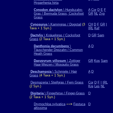
Hyparrhenia hirta
Cynodon dactylon
\ Hundszahn-
A
Cor
D
E
F
Gras / Bermuda Grass, Cocksfoot
GR
NL
Zyp
Grass
Cynosurus
\ Kammgras / Dogstail
(3
CH
D
F
GR
I
Taxa + 1 Syn.)
IRL
Kef
Dactylis
\ Knäuelgras / Cocksfoot
D
GR
Sam
Grass
(2 Taxa + 1 Syn.)
Danthonia decumbens
\
A
D
Täuschender Dreizahn / Common
Heath Grass
Dasypyrum villosum
\ Zottiger
GR
Kos
Sam
Haar-Weizen / Mosquito Grass
Deschampsia
\ Schmiele / Hair
A
D
Grass
(4 Taxa + 1 Syn.)
Desmazeria \ Steifgras / Fern Grass
Cor
D
F
I
IRL
(2 Syn.)
Kre
Les
NL
Digitaria
\ Fingerhirse / Finger-Grass
D
(2 Taxa + 1 Syn.)
Drymochloa sylvatica
−−>
Festuca
D
altissima