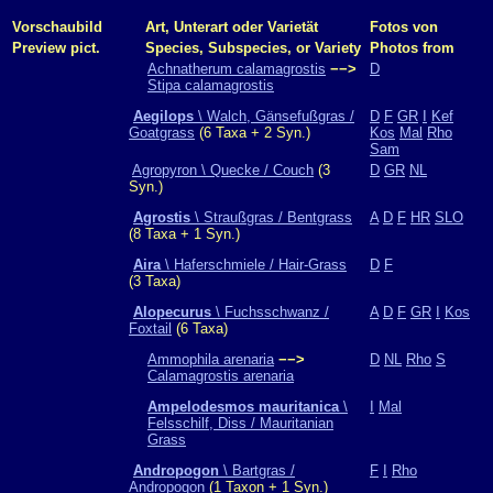
Vorschaubild
Art, Unterart oder Varietät
Fotos von
Preview pict.
Species, Subspecies, or Variety
Photos from
Achnatherum calamagrostis
−−>
D
Stipa calamagrostis
Aegilops
\ Walch, Gänsefußgras /
D
F
GR
I
Kef
Goatgrass
(6 Taxa + 2 Syn.)
Kos
Mal
Rho
Sam
Agropyron \ Quecke / Couch
(3
D
GR
NL
Syn.)
Agrostis
\ Straußgras / Bentgrass
A
D
F
HR
SLO
(8 Taxa + 1 Syn.)
Aira
\ Haferschmiele / Hair-Grass
D
F
(3 Taxa)
Alopecurus
\ Fuchsschwanz /
A
D
F
GR
I
Kos
Foxtail
(6 Taxa)
Ammophila arenaria
−−>
D
NL
Rho
S
Calamagrostis arenaria
Ampelodesmos mauritanica
\
I
Mal
Felsschilf, Diss / Mauritanian
Grass
Andropogon
\ Bartgras /
F
I
Rho
Andropogon
(1 Taxon + 1 Syn.)