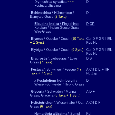
Drymochloa sylvatica
−−>
D
Festuca altissima
Echinochloa
\ Hühnerhirse /
D
I
Barnyard Grass
(2 Taxa)
Eleusine indica
\ Fingerhirse,
D
GR
Korakan / Indian Goose-Grass,
Wire-Grass
Elymus
\ Quecke / Couch
(10 Taxa
Cor
D
F
GR
I
IRL
+ 1 Syn.)
Kos
NL
Elytrigia \ Quecke / Couch
(9 Syn.)
Cor
D
F
GR
I
IRL
Kos
NL
Eragrostis
\ Liebesgras / Love
D
S
Grass
(7 Taxa)
Festuca
\ Schwingel / Fescue
(47
A
CH
D
E
F
HR
I
Taxa + 7 Syn.)
NL
Zyp
x
Festulolium holmbergii
\
D
Wiesen-Schweidel / Hybrid Grass
Glyceria
\ Schwaden / Manna
A
D
F
Grass, Glyceria
(5 Taxa + 1 Syn.)
Helictotrichon
\ Wiesenhafer / Oat
A
CH
D
F
I
Grass
(6 Taxa)
Hemarthria altissima
\ Sumpf-
Kef