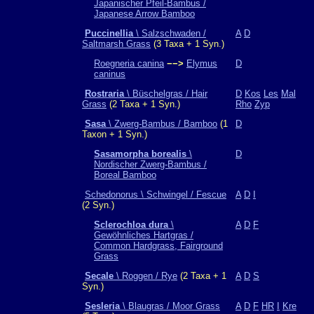
Japanischer Pfeil-Bambus /
Japanese Arrow Bamboo
Puccinellia
\ Salzschwaden /
A
D
Saltmarsh Grass
(3 Taxa + 1 Syn.)
Roegneria canina
−−>
Elymus
D
caninus
Rostraria
\ Büschelgras / Hair
D
Kos
Les
Mal
Grass
(2 Taxa + 1 Syn.)
Rho
Zyp
Sasa
\ Zwerg-Bambus / Bamboo
(1
D
Taxon + 1 Syn.)
Sasamorpha borealis
\
D
Nordischer Zwerg-Bambus /
Boreal Bamboo
Schedonorus \ Schwingel / Fescue
A
D
I
(2 Syn.)
Sclerochloa dura
\
A
D
F
Gewöhnliches Hartgras /
Common Hardgrass, Fairground
Grass
Secale
\ Roggen / Rye
(2 Taxa + 1
A
D
S
Syn.)
Sesleria
\ Blaugras / Moor Grass
A
D
F
HR
I
Kre