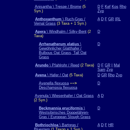
Anisantha \ Trespe / Brome
(5
D
F
Kef
Kos
Rho
Syn.)
Zyp
Anthoxanthum
\ Ruch-Gras /
A
D
F
GR
IRL
Vernal Grass
(3 Taxa + 1 Syn.)
Apera
\ Windhalm / Silky-Bent
(2
D
Taxa)
Arrhenatherum elatius
\
D
Gewöhnlicher Glatthafer /
Bulbous Oat Grass, Tall Oat
Grass
Arundo
\ Pfahlrohr / Reed
(2 Taxa)
D
F
GR
I
Mal
Sam
Zyp
Avena
\ Hafer / Oat
(5 Taxa)
D
GR
Rho
Zyp
Avenella flexuosa
−−>
D
Deschampsia flexuosa
Avenula \ Wiesenhafer / Oat Grass
A
D
(2 Syn.)
Beckmannia eruciformis
\
D
Westsibirisches Doppelähren-
Gras / European Slough Grass
Bothriochloa
\ Bartgras /
A
D
F
HR
Bluestem
(1 Taxon + 1 Syn.)