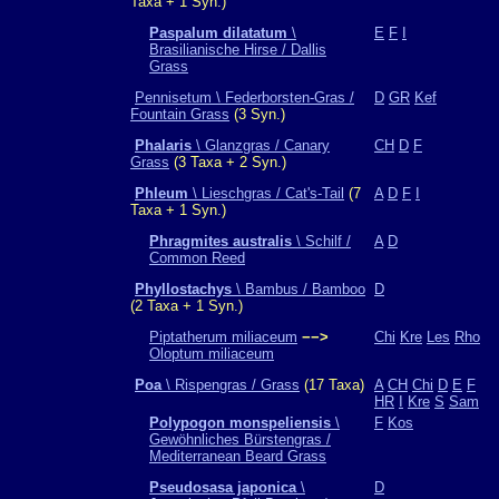
Taxa + 1 Syn.)
Paspalum dilatatum
\
E
F
I
Brasilianische Hirse / Dallis
Grass
Pennisetum \ Federborsten-Gras /
D
GR
Kef
Fountain Grass
(3 Syn.)
Phalaris
\ Glanzgras / Canary
CH
D
F
Grass
(3 Taxa + 2 Syn.)
Phleum
\ Lieschgras / Cat's-Tail
(7
A
D
F
I
Taxa + 1 Syn.)
Phragmites australis
\ Schilf /
A
D
Common Reed
Phyllostachys
\ Bambus / Bamboo
D
(2 Taxa + 1 Syn.)
Piptatherum miliaceum
−−>
Chi
Kre
Les
Rho
Oloptum miliaceum
Poa
\ Rispengras / Grass
(17 Taxa)
A
CH
Chi
D
E
F
HR
I
Kre
S
Sam
Polypogon monspeliensis
\
F
Kos
Gewöhnliches Bürstengras /
Mediterranean Beard Grass
Pseudosasa japonica
\
D