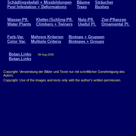
Schädlingsbefall + Missbildungen
Bäume
Sträucher
Pest Infestation + Deformations
Trees
Bushes
Wasser-Pfl.
Kletter-/Schling-Pfl.
Nutz-Pfl.
Zier-Pflanzen
Water Plants
Climbers + Twiners
Useful Pl.
Ornamental Pl.
Farb-Var.
Mehrere Kriterien
Biotope + Gruppen
Color Var.
Multiple Criteria
Biotopes + Groups
Botan.Links
06-Aug-2026
Botan.Links
Copyright: Verwendung der Bilder und Texte nur mit schriftlicher Genehmigung des
Autors.
Copyright: Use of the images and texts only with the author's written permission.