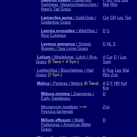
Samtgras, Hasenschwänzchen /
Mal
Rho
Hare's Tail Grass
Lamarckia aurea
\ Gold-Gras /
Cor
GR
Les
Ten
Goldentop Grass
Leersia oryzoides
\ Wild-Reis /
D
S
Rice Cutgrass
Leymus arenarius
\ Strand-
D
NL
S
Roggen / Sea Lyme Grass
Lolium
\ Weidelgras, Lolch / Rye-
A
Cor
D
I
Les
Grass
(5 Taxa + 4 Syn.)
Sam
Lophochloa \ Büschelgras / Hair
D
Kos
Les
Mal
Grass
(2 Syn.)
Rho
Zyp
Melica
\ Perlgras / Melick
(6 Taxa)
A
D
F
HR
Kef
Kre
Mibora minima
\ Zwerggras /
D
Early Sandgrass
Micropyrum tenellum
−−>
Zyp
Festuca lachenalii
Milium effusum
\ Wald-
D
Flattergras / American Millet
Grass