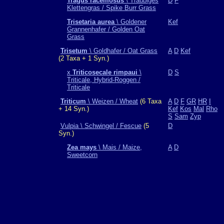
Tragus racemosus
\ Traubiges
D
F
Klettengras / Spike Burr Grass
Trisetaria aurea
\ Goldener
Kef
Grannenhafer / Golden Oat
Grass
Trisetum
\ Goldhafer / Oat Grass
A
D
Kef
(2 Taxa + 1 Syn.)
x
Triticosecale rimpaui
\
D
S
Triticale, Hybrid-Roggen /
Triticale
Triticum
\ Weizen / Wheat
(6 Taxa
A
D
F
GR
HR
I
+ 14 Syn.)
Kef
Kos
Mal
Rho
S
Sam
Zyp
Vulpia \ Schwingel / Fescue
(5
D
Syn.)
Zea mays
\ Mais / Maize,
A
D
Sweetcorn