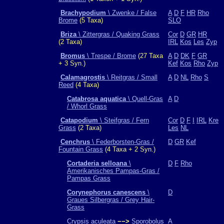
Brachypodium
\ Zwenke / False
A
D
F
HR
Rho
Brome
(5 Taxa)
SLO
Briza
\ Zittergras / Quaking Grass
Cor
D
GR
HR
(2 Taxa)
IRL
Kos
Les
Zyp
Bromus
\ Trespe / Brome
(27 Taxa
A
D
DK
F
GR
+ 3 Syn.)
Kef
Kos
Rho
Zyp
Calamagrostis
\ Reitgras / Small
A
D
NL
Rho
S
Reed
(4 Taxa)
Catabrosa aquatica
\ Quell-Gras
A
D
/ Whorl Grass
Catapodium
\ Steifgras / Fern
Cor
D
F
I
IRL
Kre
Grass
(2 Taxa)
Les
NL
Cenchrus
\ Federborsten-Gras /
D
GR
Kef
Fountain Grass
(4 Taxa + 2 Syn.)
Cortaderia selloana
\
D
F
Rho
Amerikanisches Pampas-Gras /
Pampas Grass
Corynephorus canescens
\
D
Graues Silbergras / Grey Hair-
Grass
Crypsis aculeata
−−>
Sporobolus
A