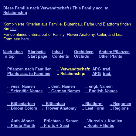
Diese Familie nach Verwandtschaft / This Family acc. to
Relationship
Kombinierte Kriterien aus Familie, Blütenbau, Farbe und Blattform finden
Sie
hier
.
For combined criteria out of Family, Flower Anatomy, Color, and Leaf
Form see
here
.
Nach oben
Startseite
Inhalt
Orchideen
Andere Pflanzen
To top
Start page
Contents
Orchids
Other Plants
Pflanzen nach Familien
.. Verwandtschaft:
APG
trad.
Plants acc. to Families
.. Relationship:
APG
trad.
.. wiss. Namen
.. deut. Namen
.. engl. Namen
.. Scientific Names
.. German Names
.. English Names
.. Blütenfarben
.. Blütenbau
.. Blattform
.. Regionen
.. Bloom Colors
.. Flower Anatomy
.. Leaf Form
.. Regions
.. Aufn.-Monat
.. Früchten + Samen
.. Wurzeln + Knollen
.. Photo Month
.. Fruits + Seed
.. Roots + Bulbs