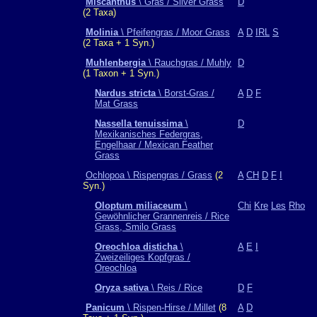
Miscanthus
\ Gras / Silver Grass
D
(2 Taxa)
Molinia
\ Pfeifengras / Moor Grass
A
D
IRL
S
(2 Taxa + 1 Syn.)
Muhlenbergia
\ Rauchgras / Muhly
D
(1 Taxon + 1 Syn.)
Nardus stricta
\ Borst-Gras /
A
D
F
Mat Grass
Nassella tenuissima
\
D
Mexikanisches Federgras,
Engelhaar / Mexican Feather
Grass
Ochlopoa \ Rispengras / Grass
(2
A
CH
D
F
I
Syn.)
Oloptum miliaceum
\
Chi
Kre
Les
Rho
Gewöhnlicher Grannenreis / Rice
Grass, Smilo Grass
Oreochloa disticha
\
A
E
I
Zweizeiliges Kopfgras /
Oreochloa
Oryza sativa
\ Reis / Rice
D
F
Panicum
\ Rispen-Hirse / Millet
(8
A
D