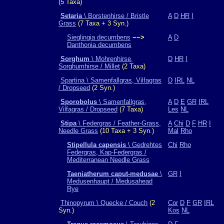
(5 Taxa)
Setaria
\ Borstenhirse / Bristle
A
D
HR
I
Grass
(7 Taxa + 3 Syn.)
Sieglingia decumbens
−−>
A
D
Danthonia decumbens
Sorghum
\ Mohrenhirse,
D
HR
I
Sorghumhirse / Millet
(2 Taxa)
Spartina \ Samenfallgras, Vilfagras
D
IRL
NL
/ Dropseed
(2 Syn.)
Sporobolus
\ Samenfallgras,
A
D
E
GR
IRL
Vilfagras / Dropseed
(7 Taxa)
Les
NL
Stipa
\ Federgras / Feather-Grass,
A
Chi
D
F
HR
I
Needle Grass
(10 Taxa + 3 Syn.)
Mal
Rho
Stipellula capensis
\ Gedrehtes
Chi
Rho
Federgras, Kap-Federgras /
Mediterranean Needle Grass
Taeniatherum caput-medusae
\
GR
I
Medusenhaupt / Medusahead
Rye
Thinopyrum \ Quecke / Couch
(2
Cor
D
F
GR
IRL
Syn.)
Kos
NL