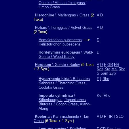
Quecke / African Jointgrass,
Limpo Grass
Hierochloe
\ Mariengras / Grass
(2
A
D
Taxa)
Holcus
\ Honiggras / Velvet Grass
A
D
(2 Taxa)
Homalotrichon pubescens
−−>
D
Helictotrichon pubescens
Hordelymus europaeus
\ Wald-
D
Gerste / Wood Barley
Hordeum
\ Gerste / Barley
(9 Taxa
A
D
F
GR
HR
+ 3 Syn.)
Kos
Kre
Mal
Rho
S
Sam
Zyp
Hyparrhenia hirta
\ Behaartes
F
I
Rho
Kahngras / Thatching Grass,
Coolatai Grass
Imperata cylindrica
\
Kef
Rho
Silberhaargras, Japanisches
Blutgras / Cogon Grass, Alang-
Alang
Koeleria
\ Kammschmiele / Hair
A
D
F
HR
I
SLO
Grass
(6 Taxa + 1 Syn.)
Lagurus ovatus
\ Südliches
F
GR
Kos
Les