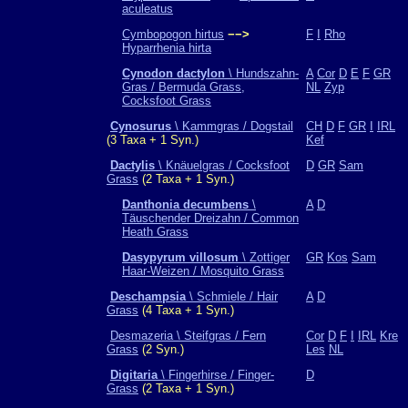
aculeatus
Cymbopogon hirtus
−−>
F
I
Rho
Hyparrhenia hirta
Cynodon dactylon
\ Hundszahn-
A
Cor
D
E
F
GR
Gras / Bermuda Grass,
NL
Zyp
Cocksfoot Grass
Cynosurus
\ Kammgras / Dogstail
CH
D
F
GR
I
IRL
(3 Taxa + 1 Syn.)
Kef
Dactylis
\ Knäuelgras / Cocksfoot
D
GR
Sam
Grass
(2 Taxa + 1 Syn.)
Danthonia decumbens
\
A
D
Täuschender Dreizahn / Common
Heath Grass
Dasypyrum villosum
\ Zottiger
GR
Kos
Sam
Haar-Weizen / Mosquito Grass
Deschampsia
\ Schmiele / Hair
A
D
Grass
(4 Taxa + 1 Syn.)
Desmazeria \ Steifgras / Fern
Cor
D
F
I
IRL
Kre
Grass
(2 Syn.)
Les
NL
Digitaria
\ Fingerhirse / Finger-
D
Grass
(2 Taxa + 1 Syn.)