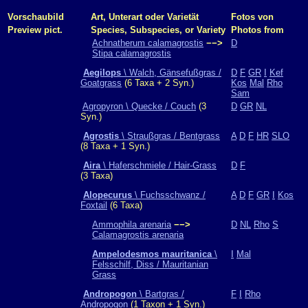
Vorschaubild
Art, Unterart oder Varietät
Fotos von
Preview pict.
Species, Subspecies, or Variety
Photos from
Achnatherum calamagrostis
−−>
D
Stipa calamagrostis
Aegilops
\ Walch, Gänsefußgras /
D
F
GR
I
Kef
Goatgrass
(6 Taxa + 2 Syn.)
Kos
Mal
Rho
Sam
Agropyron \ Quecke / Couch
(3
D
GR
NL
Syn.)
Agrostis
\ Straußgras / Bentgrass
A
D
F
HR
SLO
(8 Taxa + 1 Syn.)
Aira
\ Haferschmiele / Hair-Grass
D
F
(3 Taxa)
Alopecurus
\ Fuchsschwanz /
A
D
F
GR
I
Kos
Foxtail
(6 Taxa)
Ammophila arenaria
−−>
D
NL
Rho
S
Calamagrostis arenaria
Ampelodesmos mauritanica
\
I
Mal
Felsschilf, Diss / Mauritanian
Grass
Andropogon
\ Bartgras /
F
I
Rho
Andropogon
(1 Taxon + 1 Syn.)