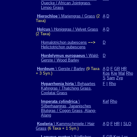
Quecke / African Jointgrass,
Limpo Grass
Hierochloe
\ Mariengras / Grass
(2
A
D
Taxa)
Holcus
\ Honiggras / Velvet Grass
A
D
(2 Taxa)
Homalotrichon pubescens
−−>
D
Helictotrichon pubescens
Hordelymus europaeus
\ Wald-
D
Gerste / Wood Barley
Hordeum
\ Gerste / Barley
(9 Taxa
A
D
F
GR
HR
+ 3 Syn.)
Kos
Kre
Mal
Rho
S
Sam
Zyp
Hyparrhenia hirta
\ Behaartes
F
I
Rho
Kahngras / Thatching Grass,
Coolatai Grass
Imperata cylindrica
\
Kef
Rho
Silberhaargras, Japanisches
Blutgras / Cogon Grass, Alang-
Alang
Koeleria
\ Kammschmiele / Hair
A
D
F
HR
I
SLO
Grass
(6 Taxa + 1 Syn.)
Lagurus ovatus
\ Südliches
F
GR
Kos
Les