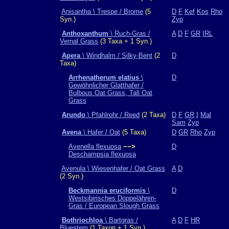
Anisantha \ Trespe / Brome
(5
D
F
Kef
Kos
Rho
Syn.)
Zyp
Anthoxanthum
\ Ruch-Gras /
A
D
F
GR
IRL
Vernal Grass
(3 Taxa + 1 Syn.)
Apera
\ Windhalm / Silky-Bent
(2
D
Taxa)
Arrhenatherum elatius
\
D
Gewöhnlicher Glatthafer /
Bulbous Oat Grass, Tall Oat
Grass
Arundo
\ Pfahlrohr / Reed
(2 Taxa)
D
F
GR
I
Mal
Sam
Zyp
Avena
\ Hafer / Oat
(5 Taxa)
D
GR
Rho
Zyp
Avenella flexuosa
−−>
D
Deschampsia flexuosa
Avenula \ Wiesenhafer / Oat Grass
A
D
(2 Syn.)
Beckmannia eruciformis
\
D
Westsibirisches Doppelähren-
Gras / European Slough Grass
Bothriochloa
\ Bartgras /
A
D
F
HR
Bluestem
(1 Taxon + 1 Syn.)