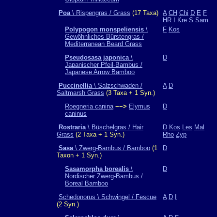
Poa
\ Rispengras / Grass
(17 Taxa)
A
CH
Chi
D
E
F
HR
I
Kre
S
Sam
Polypogon monspeliensis
\
F
Kos
Gewöhnliches Bürstengras /
Mediterranean Beard Grass
Pseudosasa japonica
\
D
Japanischer Pfeil-Bambus /
Japanese Arrow Bamboo
Puccinellia
\ Salzschwaden /
A
D
Saltmarsh Grass
(3 Taxa + 1 Syn.)
Roegneria canina
−−>
Elymus
D
caninus
Rostraria
\ Büschelgras / Hair
D
Kos
Les
Mal
Grass
(2 Taxa + 1 Syn.)
Rho
Zyp
Sasa
\ Zwerg-Bambus / Bamboo
(1
D
Taxon + 1 Syn.)
Sasamorpha borealis
\
D
Nordischer Zwerg-Bambus /
Boreal Bamboo
Schedonorus \ Schwingel / Fescue
A
D
I
(2 Syn.)