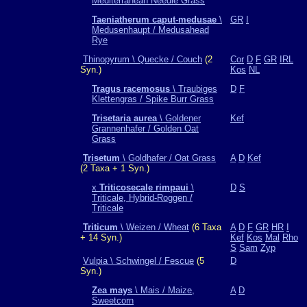
Mediterranean Needle Grass
Taeniatherum caput-medusae
\
GR
I
Medusenhaupt / Medusahead
Rye
Thinopyrum \ Quecke / Couch
(2
Cor
D
F
GR
IRL
Syn.)
Kos
NL
Tragus racemosus
\ Traubiges
D
F
Klettengras / Spike Burr Grass
Trisetaria aurea
\ Goldener
Kef
Grannenhafer / Golden Oat
Grass
Trisetum
\ Goldhafer / Oat Grass
A
D
Kef
(2 Taxa + 1 Syn.)
x
Triticosecale rimpaui
\
D
S
Triticale, Hybrid-Roggen /
Triticale
Triticum
\ Weizen / Wheat
(6 Taxa
A
D
F
GR
HR
I
+ 14 Syn.)
Kef
Kos
Mal
Rho
S
Sam
Zyp
Vulpia \ Schwingel / Fescue
(5
D
Syn.)
Zea mays
\ Mais / Maize,
A
D
Sweetcorn