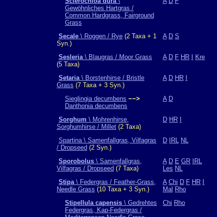
Sclerochloa dura
\
A
D
F
Gewöhnliches Hartgras /
Common Hardgrass, Fairground
Grass
Secale
\ Roggen / Rye
(2 Taxa + 1
A
D
S
Syn.)
Sesleria
\ Blaugras / Moor Grass
A
D
F
HR
I
Kre
(5 Taxa)
Setaria
\ Borstenhirse / Bristle
A
D
HR
I
Grass
(7 Taxa + 3 Syn.)
Sieglingia decumbens
−−>
A
D
Danthonia decumbens
Sorghum
\ Mohrenhirse,
D
HR
I
Sorghumhirse / Millet
(2 Taxa)
Spartina \ Samenfallgras, Vilfagras
D
IRL
NL
/ Dropseed
(2 Syn.)
Sporobolus
\ Samenfallgras,
A
D
E
GR
IRL
Vilfagras / Dropseed
(7 Taxa)
Les
NL
Stipa
\ Federgras / Feather-Grass,
A
Chi
D
F
HR
I
Needle Grass
(10 Taxa + 3 Syn.)
Mal
Rho
Stipellula capensis
\ Gedrehtes
Chi
Rho
Federgras, Kap-Federgras /