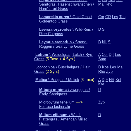
Samtgras, Hasenschwänzchen /
Mal
Rho
Hare's Tail Grass
Lamarckia aurea
\ Gold-Gras /
Cor
GR
Les
Ten
Goldentop Grass
Leersia oryzoides
\ Wild-Reis /
D
S
Rice Cutgrass
Leymus arenarius
\ Strand-
D
NL
S
Roggen / Sea Lyme Grass
Lolium
\ Weidelgras, Lolch / Rye-
A
Cor
D
I
Les
Grass
(5 Taxa + 4 Syn.)
Sam
Lophochloa \ Büschelgras / Hair
D
Kos
Les
Mal
Grass
(2 Syn.)
Rho
Zyp
Melica
\ Perlgras / Melick
(6 Taxa)
A
D
F
HR
Kef
Kre
Mibora minima
\ Zwerggras /
D
Early Sandgrass
Micropyrum tenellum
−−>
Zyp
Festuca lachenalii
Milium effusum
\ Wald-
D
Flattergras / American Millet
Grass