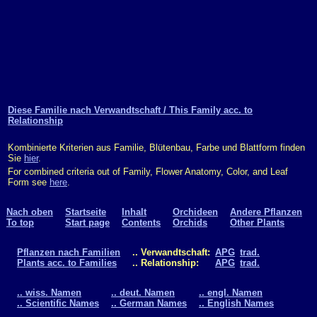
Diese Familie nach Verwandtschaft / This Family acc. to
Relationship
Kombinierte Kriterien aus Familie, Blütenbau, Farbe und Blattform finden
Sie
hier
.
For combined criteria out of Family, Flower Anatomy, Color, and Leaf
Form see
here
.
Nach oben
Startseite
Inhalt
Orchideen
Andere Pflanzen
To top
Start page
Contents
Orchids
Other Plants
Pflanzen nach Familien
.. Verwandtschaft:
APG
trad.
Plants acc. to Families
.. Relationship:
APG
trad.
.. wiss. Namen
.. deut. Namen
.. engl. Namen
.. Scientific Names
.. German Names
.. English Names