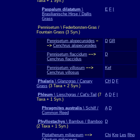
Taxa + 1 Syn.)
Paspalum dilatatum
\
E
F
I
Brasilianische Hirse / Dallis
Grass
Pennisetum \ Federborsten-Gras /
Fountain Grass (3 Syn.)
Pennisetum alopecuroides
−
D
GR
−>
Cenchrus alopecuroides
Pennisetum flaccidum
−−>
D
Cenchrus flaccidus
Pennisetum villosum
−−>
Kef
Cenchrus villosus
Phalaris
\ Glanzgras / Canary
CH
D
F
Grass
(3 Taxa + 2 Syn.)
Phleum
\ Lieschgras / Cat's-Tail
(7
A
D
F
I
Taxa + 1 Syn.)
Phragmites australis
\ Schilf /
A
D
Common Reed
Phyllostachys
\ Bambus / Bamboo
D
(2 Taxa + 1 Syn.)
Piptatherum miliaceum
−−>
Chi
Kre
Les
Rho
Oloptum miliaceum