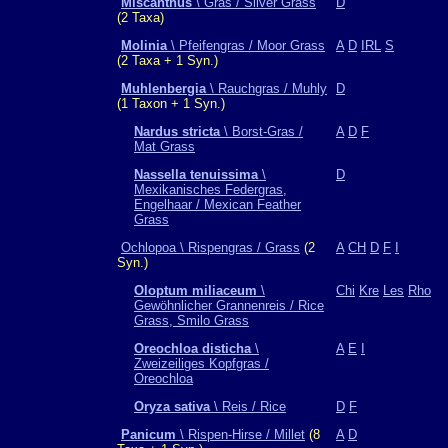
Miscanthus
\ Gras / Silver Grass
D
(2 Taxa)
Molinia
\ Pfeifengras / Moor Grass
A
D
IRL
S
(2 Taxa + 1 Syn.)
Muhlenbergia
\ Rauchgras / Muhly
D
(1 Taxon + 1 Syn.)
Nardus stricta
\ Borst-Gras /
A
D
F
Mat Grass
Nassella tenuissima
\
D
Mexikanisches Federgras,
Engelhaar / Mexican Feather
Grass
Ochlopoa \ Rispengras / Grass
(2
A
CH
D
F
I
Syn.)
Oloptum miliaceum
\
Chi
Kre
Les
Rho
Gewöhnlicher Grannenreis / Rice
Grass, Smilo Grass
Oreochloa disticha
\
A
E
I
Zweizeiliges Kopfgras /
Oreochloa
Oryza sativa
\ Reis / Rice
D
F
Panicum
\ Rispen-Hirse / Millet
(8
A
D