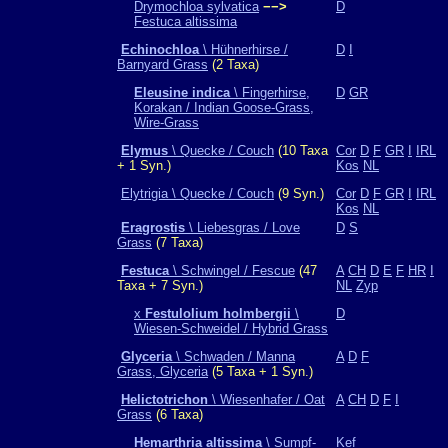
Drymochloa sylvatica
−−>
D
Festuca altissima
Echinochloa
\ Hühnerhirse /
D
I
Barnyard Grass
(2 Taxa)
Eleusine indica
\ Fingerhirse,
D
GR
Korakan / Indian Goose-Grass,
Wire-Grass
Elymus
\ Quecke / Couch
(10 Taxa
Cor
D
F
GR
I
IRL
+ 1 Syn.)
Kos
NL
Elytrigia \ Quecke / Couch
(9 Syn.)
Cor
D
F
GR
I
IRL
Kos
NL
Eragrostis
\ Liebesgras / Love
D
S
Grass
(7 Taxa)
Festuca
\ Schwingel / Fescue
(47
A
CH
D
E
F
HR
I
Taxa + 7 Syn.)
NL
Zyp
x
Festulolium holmbergii
\
D
Wiesen-Schweidel / Hybrid Grass
Glyceria
\ Schwaden / Manna
A
D
F
Grass, Glyceria
(5 Taxa + 1 Syn.)
Helictotrichon
\ Wiesenhafer / Oat
A
CH
D
F
I
Grass
(6 Taxa)
Hemarthria altissima
\ Sumpf-
Kef