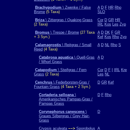
Brachypodium
\ Zwenke / False
A
D
F
HR
Rho
Brome
(5 Taxa)
SLO
Briza
\ Zittergras / Quaking Grass
Cor
D
GR
HR
(2 Taxa)
IRL
Kos
Les
Zyp
Bromus
\ Trespe / Brome
(27 Taxa
A
D
DK
F
GR
+ 3 Syn.)
Kef
Kos
Rho
Zyp
Calamagrostis
\ Reitgras / Small
A
D
NL
Rho
S
Reed
(4 Taxa)
Catabrosa aquatica
\ Quell-Gras
A
D
/ Whorl Grass
Catapodium
\ Steifgras / Fern
Cor
D
F
I
IRL
Kre
Grass
(2 Taxa)
Les
NL
Cenchrus
\ Federborsten-Gras /
D
GR
Kef
Fountain Grass
(4 Taxa + 2 Syn.)
Cortaderia selloana
\
D
F
Rho
Amerikanisches Pampas-Gras /
Pampas Grass
Corynephorus canescens
\
D
Graues Silbergras / Grey Hair-
Grass
Crypsis aculeata
−−>
Sporobolus
A