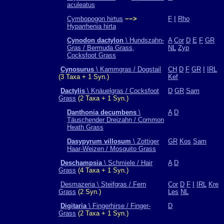
aculeatus
Cymbopogon hirtus
−−>
F
I
Rho
Hyparrhenia hirta
Cynodon dactylon
\ Hundszahn-
A
Cor
D
E
F
GR
Gras / Bermuda Grass,
NL
Zyp
Cocksfoot Grass
Cynosurus
\ Kammgras / Dogstail
CH
D
F
GR
I
IRL
(3 Taxa + 1 Syn.)
Kef
Dactylis
\ Knäuelgras / Cocksfoot
D
GR
Sam
Grass
(2 Taxa + 1 Syn.)
Danthonia decumbens
\
A
D
Täuschender Dreizahn / Common
Heath Grass
Dasypyrum villosum
\ Zottiger
GR
Kos
Sam
Haar-Weizen / Mosquito Grass
Deschampsia
\ Schmiele / Hair
A
D
Grass
(4 Taxa + 1 Syn.)
Desmazeria \ Steifgras / Fern
Cor
D
F
I
IRL
Kre
Grass
(2 Syn.)
Les
NL
Digitaria
\ Fingerhirse / Finger-
D
Grass
(2 Taxa + 1 Syn.)