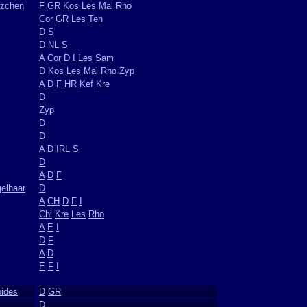
nzchen
F
GR
Kos
Les
Mal
Rho
Cor
GR
Les
Ten
D
S
D
NL
S
A
Cor
D
I
Les
Sam
D
Kos
Les
Mal
Rho
Zyp
A
D
F
HR
Kef
Kre
D
Zyp
D
D
A
D
IRL
S
D
A
D
F
elhaar
D
A
CH
D
F
I
Chi
Kre
Les
Rho
A
E
I
D
F
A
D
E
F
I
oides
D
GR
D