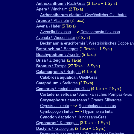
Anthoxanthum
\ Ruch-Gras
(3 Taxa + 1 Syn.)
Apera
\ Windhalm
(2 Taxa)
Arrhenatherum elatius
\ Gewöhnlicher Glatthafer
Arundo
\ Pfahlrohr
(2 Taxa)
Avena
\ Hafer
(5 Taxa)
Avenella flexuosa
−−>
Deschampsia flexuosa
Avenula \ Wiesenhafer
(2 Syn.)
Beckmannia eruciformis
\ Westsibirisches Doppeläh
Bothriochloa
\ Bartgras
(1 Taxon + 1 Syn.)
Brachypodium
\ Zwenke
(5 Taxa)
Briza
\ Zittergras
(2 Taxa)
Bromus
\ Trespe
(27 Taxa + 3 Syn.)
Calamagrostis
\ Reitgras
(4 Taxa)
Catabrosa aquatica
\ Quell-Gras
Catapodium
\ Steifgras
(2 Taxa)
Cenchrus
\ Federborsten-Gras
(4 Taxa + 2 Syn.)
Cortaderia selloana
\ Amerikanisches Pampas-Gras
Corynephorus canescens
\ Graues Silbergras
Crypsis aculeata
−−>
Sporobolus aculeatus
Cymbopogon hirtus
−−>
Hyparrhenia hirta
Cynodon dactylon
\ Hundszahn-Gras
Cynosurus
\ Kammgras
(3 Taxa + 1 Syn.)
Dactylis
\ Knäuelgras
(2 Taxa + 1 Syn.)