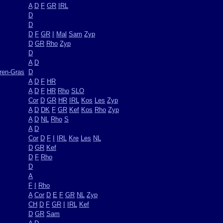
A
D
F
GR
IRL
D
D
D
F
GR
I
Mal
Sam
Zyp
D
GR
Rho
Zyp
D
A
D
ren-Gras
D
A
D
F
HR
A
D
F
HR
Rho
SLO
Cor
D
GR
HR
IRL
Kos
Les
Zyp
A
D
DK
F
GR
Kef
Kos
Rho
Zyp
A
D
NL
Rho
S
A
D
Cor
D
F
I
IRL
Kre
Les
NL
D
GR
Kef
D
F
Rho
D
A
F
I
Rho
A
Cor
D
E
F
GR
NL
Zyp
CH
D
F
GR
I
IRL
Kef
D
GR
Sam