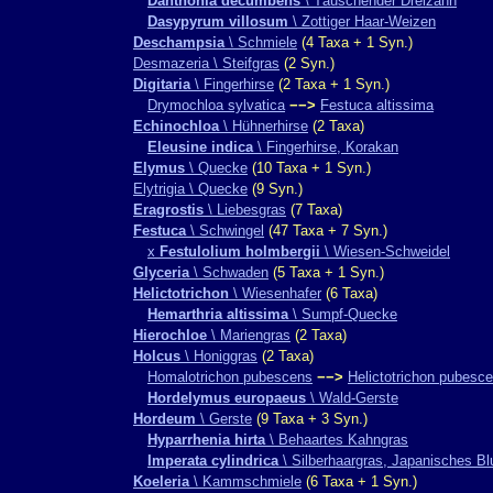
Danthonia decumbens
\ Täuschender Dreizahn
Dasypyrum villosum
\ Zottiger Haar-Weizen
Deschampsia
\ Schmiele
(4 Taxa + 1 Syn.)
Desmazeria \ Steifgras
(2 Syn.)
Digitaria
\ Fingerhirse
(2 Taxa + 1 Syn.)
Drymochloa sylvatica
−−>
Festuca altissima
Echinochloa
\ Hühnerhirse
(2 Taxa)
Eleusine indica
\ Fingerhirse, Korakan
Elymus
\ Quecke
(10 Taxa + 1 Syn.)
Elytrigia \ Quecke
(9 Syn.)
Eragrostis
\ Liebesgras
(7 Taxa)
Festuca
\ Schwingel
(47 Taxa + 7 Syn.)
x
Festulolium holmbergii
\ Wiesen-Schweidel
Glyceria
\ Schwaden
(5 Taxa + 1 Syn.)
Helictotrichon
\ Wiesenhafer
(6 Taxa)
Hemarthria altissima
\ Sumpf-Quecke
Hierochloe
\ Mariengras
(2 Taxa)
Holcus
\ Honiggras
(2 Taxa)
Homalotrichon pubescens
−−>
Helictotrichon pubesc
Hordelymus europaeus
\ Wald-Gerste
Hordeum
\ Gerste
(9 Taxa + 3 Syn.)
Hyparrhenia hirta
\ Behaartes Kahngras
Imperata cylindrica
\ Silberhaargras, Japanisches Bl
Koeleria
\ Kammschmiele
(6 Taxa + 1 Syn.)