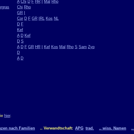
A
Chi
D
F
HR
I
Mal
Rho
rgras
Chi
Rho
GR
I
Cor
D
F
GR
IRL
Kos
NL
D
F
Kef
A
D
Kef
D
S
A
D
F
GR
HR
I
Kef
Kos
Mal
Rho
S
Sam
Zyp
D
A
D
Sie
hier
.
nzen nach Familien
.. Verwandtschaft:
APG
trad.
.. wiss. Namen
.