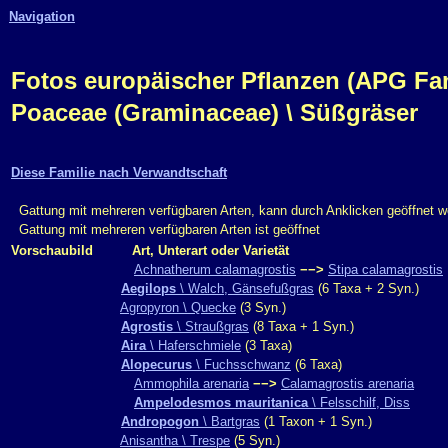
Navigation
Fotos europäischer Pflanzen (APG Fam.,
Poaceae (Graminaceae) \ Süßgräser
Diese Familie nach Verwandtschaft
Gattung mit mehreren verfügbaren Arten, kann durch Anklicken geöffnet 
Gattung mit mehreren verfügbaren Arten ist geöffnet
Vorschaubild
Art, Unterart oder Varietät
Achnatherum calamagrostis
−−>
Stipa calamagrostis
Aegilops
\ Walch, Gänsefußgras
(6 Taxa + 2 Syn.)
Agropyron \ Quecke
(3 Syn.)
Agrostis
\ Straußgras
(8 Taxa + 1 Syn.)
Aira
\ Haferschmiele
(3 Taxa)
Alopecurus
\ Fuchsschwanz
(6 Taxa)
Ammophila arenaria
−−>
Calamagrostis arenaria
Ampelodesmos mauritanica
\ Felsschilf, Diss
Andropogon
\ Bartgras
(1 Taxon + 1 Syn.)
Anisantha \ Trespe
(5 Syn.)