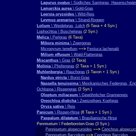
Lagurus ovatus
\ Südliches Samtgras, Hasenschwä
Lamarckia aurea
\ Gold-Gras
Leersia oryzoides
\ Wild-Reis
Leymus arenarius
\ Strand-Roggen
Lolium
\ Weidelgras, Lolch
(5 Taxa + 4 Syn.)
Lophochloa \ Büschelgras
(2 Syn.)
Melica
\ Perlgras
(6 Taxa)
Mibora minima
\ Zwerggras
Micropyrum tenellum
−−>
Festuca lachenalii
Milium effusum
\ Wald-Flattergras
Miscanthus
\ Gras
(2 Taxa)
Molinia
\ Pfeifengras
(2 Taxa + 1 Syn.)
Muhlenbergia
\ Rauchgras
(1 Taxon + 1 Syn.)
Nardus stricta
\ Borst-Gras
Nassella tenuissima
\ Mexikanisches Federgras, Eng
Ochlopoa \ Rispengras
(2 Syn.)
Oloptum miliaceum
\ Gewöhnlicher Grannenreis
Oreochloa disticha
\ Zweizeiliges Kopfgras
Oryza sativa
\ Reis
Panicum
\ Rispen-Hirse
(8 Taxa + 1 Syn.)
Paspalum dilatatum
\ Brasilianische Hirse
Pennisetum \ Federborsten-Gras (3 Syn.)
Pennisetum alopecuroides
−−>
Cenchrus alopecur
Pennisetum flaccidum
−−>
Cenchrus flaccidus