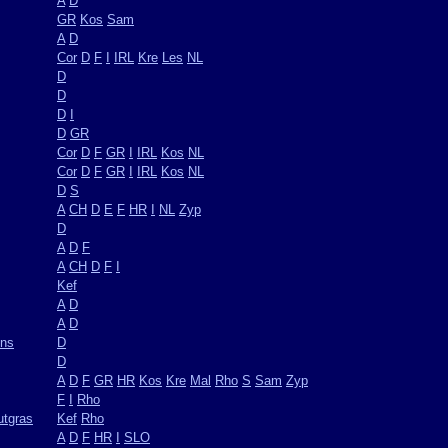
A
D
GR
Kos
Sam
A
D
Cor
D
F
I
IRL
Kre
Les
NL
D
D
D
I
D
GR
Cor
D
F
GR
I
IRL
Kos
NL
Cor
D
F
GR
I
IRL
Kos
NL
D
S
A
CH
D
E
F
HR
I
NL
Zyp
D
A
D
F
A
CH
D
F
I
Kef
A
D
A
D
ens
D
D
A
D
F
GR
HR
Kos
Kre
Mal
Rho
S
Sam
Zyp
F
I
Rho
utgras
Kef
Rho
A
D
F
HR
I
SLO