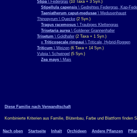
Stipa
\ Federgras
(10 Taxa + 3 Syn.)
Stipellula capensis
\ Gedrehtes Federgras, Kap-Fede
Taeniatherum caput-medusae
\ Medusenhaupt
Thinopyrum \ Quecke
(2 Syn.)
Tragus racemosus
\ Traubiges Klettengras
Trisetaria aurea
\ Goldener Grannenhafer
Trisetum
\ Goldhafer
(2 Taxa + 1 Syn.)
x
Triticosecale rimpaui
\ Triticale, Hybrid-Roggen
Triticum
\ Weizen
(6 Taxa + 14 Syn.)
Vulpia \ Schwingel
(5 Syn.)
Zea mays
\ Mais
Diese Familie nach Verwandtschaft
Kombinierte Kriterien aus Familie, Blütenbau, Farbe und Blattform finden 
Nach oben
Startseite
Inhalt
Orchideen
Andere Pflanzen
Pfla