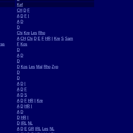
Kef
CH
D
F
A
D
F
I
A
D
D
Chi
Kre
Les
Rho
A
CH
Chi
D
E
F
HR
I
Kre
S
Sam
ras
F
Kos
D
A
D
D
D
Kos
Les
Mal
Rho
Zyp
D
D
A
D
I
A
D
F
A
D
S
A
D
F
HR
I
Kre
A
D
HR
I
A
D
D
HR
I
D
IRL
NL
A
D
E
GR
IRL
Les
NL