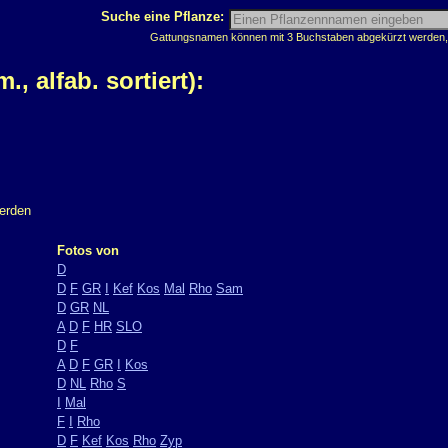
Suche eine Pflanze:
Gattungsnamen können mit 3 Buchstaben abgekürzt werden, z
 alfab. sortiert):
werden
Fotos von
D
D
F
GR
I
Kef
Kos
Mal
Rho
Sam
D
GR
NL
A
D
F
HR
SLO
D
F
A
D
F
GR
I
Kos
D
NL
Rho
S
I
Mal
F
I
Rho
D
F
Kef
Kos
Rho
Zyp