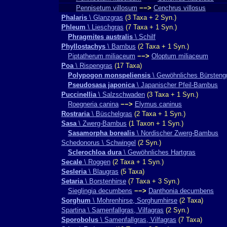
Pennisetum villosum
−−>
Cenchrus villosus
Phalaris
\ Glanzgras
(3 Taxa + 2 Syn.)
Phleum
\ Lieschgras
(7 Taxa + 1 Syn.)
Phragmites australis
\ Schilf
Phyllostachys
\ Bambus
(2 Taxa + 1 Syn.)
Piptatherum miliaceum
−−>
Oloptum miliaceum
Poa
\ Rispengras
(17 Taxa)
Polypogon monspeliensis
\ Gewöhnliches Bürsteng
Pseudosasa japonica
\ Japanischer Pfeil-Bambus
Puccinellia
\ Salzschwaden
(3 Taxa + 1 Syn.)
Roegneria canina
−−>
Elymus caninus
Rostraria
\ Büschelgras
(2 Taxa + 1 Syn.)
Sasa
\ Zwerg-Bambus
(1 Taxon + 1 Syn.)
Sasamorpha borealis
\ Nordischer Zwerg-Bambus
Schedonorus \ Schwingel
(2 Syn.)
Sclerochloa dura
\ Gewöhnliches Hartgras
Secale
\ Roggen
(2 Taxa + 1 Syn.)
Sesleria
\ Blaugras
(5 Taxa)
Setaria
\ Borstenhirse
(7 Taxa + 3 Syn.)
Sieglingia decumbens
−−>
Danthonia decumbens
Sorghum
\ Mohrenhirse, Sorghumhirse
(2 Taxa)
Spartina \ Samenfallgras, Vilfagras
(2 Syn.)
Sporobolus
\ Samenfallgras, Vilfagras
(7 Taxa)