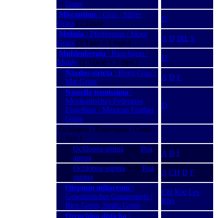
Grass
Miscanthus
\ Gras / Silver
D
Grass
(2 Taxa)
Molinia
\ Pfeifengras / Moor
A
D
IRL
S
Grass
(2 Taxa + 1 Syn.)
Muhlenbergia
\ Rauchgras /
D
Muhly
(1 Taxon + 1 Syn.)
Nardus stricta
\ Borst-Gras /
A
D
F
Mat Grass
Nassella tenuissima
\
Mexikanisches Federgras,
D
Engelhaar / Mexican Feather
Grass
Ochlopoa \ Rispengras / Grass
(2 Syn.)
Ochlopoa annua
−−>
Poa
A
D
I
annua
Ochlopoa supina
−−>
Poa
A
CH
D
F
supina
Oloptum miliaceum
\
Chi
Kre
Les
Gewöhnlicher Grannenreis /
Rho
Rice Grass, Smilo Grass
Oreochloa disticha
\