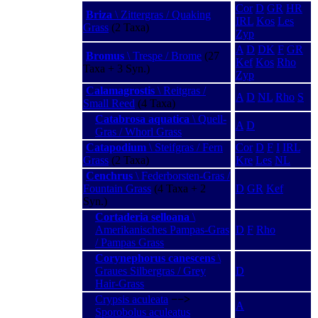
Cor
D
GR
HR
Briza
\ Zittergras / Quaking
IRL
Kos
Les
Grass
(2 Taxa)
Zyp
A
D
DK
F
GR
Bromus
\ Trespe / Brome
(27
Kef
Kos
Rho
Taxa + 3 Syn.)
Zyp
Calamagrostis
\ Reitgras /
A
D
NL
Rho
S
Small Reed
(4 Taxa)
Catabrosa aquatica
\ Quell-
A
D
Gras / Whorl Grass
Catapodium
\ Steifgras / Fern
Cor
D
F
I
IRL
Grass
(2 Taxa)
Kre
Les
NL
Cenchrus
\ Federborsten-Gras /
Fountain Grass
(4 Taxa + 2
D
GR
Kef
Syn.)
Cortaderia selloana
\
Amerikanisches Pampas-Gras
D
F
Rho
/ Pampas Grass
Corynephorus canescens
\
Graues Silbergras / Grey
D
Hair-Grass
Crypsis aculeata
−−>
A
Sporobolus aculeatus