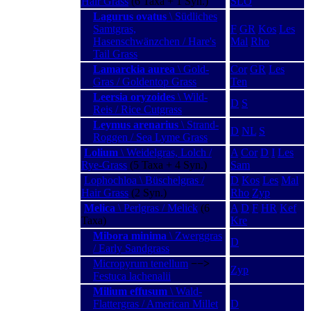
Hair Grass
(6 Taxa + 1 Syn.)
SLO
Lagurus ovatus
\ Südliches
Samtgras,
F
GR
Kos
Les
Hasenschwänzchen / Hare's
Mal
Rho
Tail Grass
Lamarckia aurea
\ Gold-
Cor
GR
Les
Gras / Goldentop Grass
Ten
Leersia oryzoides
\ Wild-
D
S
Reis / Rice Cutgrass
Leymus arenarius
\ Strand-
D
NL
S
Roggen / Sea Lyme Grass
Lolium
\ Weidelgras, Lolch /
A
Cor
D
I
Les
Rye-Grass
(5 Taxa + 4 Syn.)
Sam
Lophochloa \ Büschelgras /
D
Kos
Les
Mal
Hair Grass
(2 Syn.)
Rho
Zyp
Melica
\ Perlgras / Melick
(6
A
D
F
HR
Kef
Taxa)
Kre
Mibora minima
\ Zwerggras
D
/ Early Sandgrass
Micropyrum tenellum
−−>
Zyp
Festuca lachenalii
Milium effusum
\ Wald-
Flattergras / American Millet
D