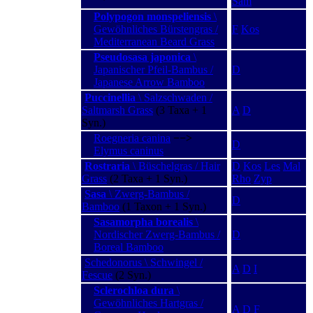
Sam
Polypogon monspeliensis
\
Gewöhnliches Bürstengras /
F
Kos
Mediterranean Beard Grass
Pseudosasa japonica
\
Japanischer Pfeil-Bambus /
D
Japanese Arrow Bamboo
Puccinellia
\ Salzschwaden /
Saltmarsh Grass
(3 Taxa + 1
A
D
Syn.)
Roegneria canina
−−>
D
Elymus caninus
Rostraria
\ Büschelgras / Hair
D
Kos
Les
Mal
Grass
(2 Taxa + 1 Syn.)
Rho
Zyp
Sasa
\ Zwerg-Bambus /
D
Bamboo
(1 Taxon + 1 Syn.)
Sasamorpha borealis
\
Nordischer Zwerg-Bambus /
D
Boreal Bamboo
Schedonorus \ Schwingel /
A
D
I
Fescue
(2 Syn.)
Sclerochloa dura
\
Gewöhnliches Hartgras /
A
D
F