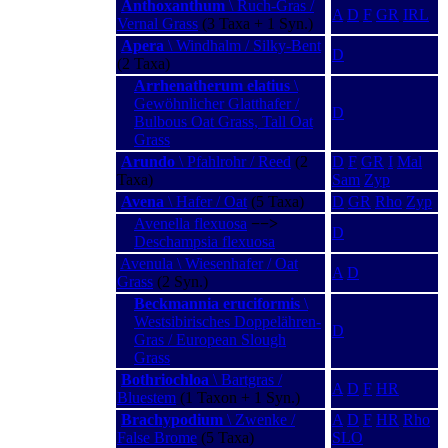
Anthoxanthum
\ Ruch-Gras /
A
D
F
GR
IRL
Vernal Grass
(3 Taxa + 1 Syn.)
Apera
\ Windhalm / Silky-Bent
D
(2 Taxa)
Arrhenatherum elatius
\
Gewöhnlicher Glatthafer /
D
Bulbous Oat Grass, Tall Oat
Grass
Arundo
\ Pfahlrohr / Reed
(2
D
F
GR
I
Mal
Taxa)
Sam
Zyp
Avena
\ Hafer / Oat
(5 Taxa)
D
GR
Rho
Zyp
Avenella flexuosa
−−>
D
Deschampsia flexuosa
Avenula \ Wiesenhafer / Oat
A
D
Grass
(2 Syn.)
Beckmannia eruciformis
\
Westsibirisches Doppelähren-
D
Gras / European Slough
Grass
Bothriochloa
\ Bartgras /
A
D
F
HR
Bluestem
(1 Taxon + 1 Syn.)
Brachypodium
\ Zwenke /
A
D
F
HR
Rho
False Brome
(5 Taxa)
SLO