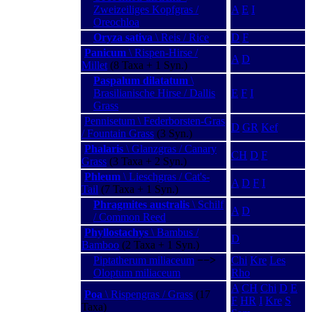
Zweizeiliges Kopfgras /
A
E
I
Oreochloa
Oryza sativa
\ Reis / Rice
D
F
Panicum
\ Rispen-Hirse /
A
D
Millet
(8 Taxa + 1 Syn.)
Paspalum dilatatum
\
Brasilianische Hirse / Dallis
E
F
I
Grass
Pennisetum \ Federborsten-Gras
D
GR
Kef
/ Fountain Grass
(3 Syn.)
Phalaris
\ Glanzgras / Canary
CH
D
F
Grass
(3 Taxa + 2 Syn.)
Phleum
\ Lieschgras / Cat's-
A
D
F
I
Tail
(7 Taxa + 1 Syn.)
Phragmites australis
\ Schilf
A
D
/ Common Reed
Phyllostachys
\ Bambus /
D
Bamboo
(2 Taxa + 1 Syn.)
Piptatherum miliaceum
−−>
Chi
Kre
Les
Oloptum miliaceum
Rho
A
CH
Chi
D
E
Poa
\ Rispengras / Grass
(17
F
HR
I
Kre
S
Taxa)