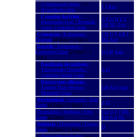
Cymbopogon hirtus
−−>
F
I
Rho
Hyparrhenia hirta
Cynodon dactylon
\
A
Cor
D
E
F
Hundszahn-Gras / Bermuda
GR
NL
Zyp
Grass, Cocksfoot Grass
Cynosurus
\ Kammgras /
CH
D
F
GR
I
Dogstail
(3 Taxa + 1 Syn.)
IRL
Kef
Dactylis
\ Knäuelgras /
Cocksfoot Grass
(2 Taxa + 1
D
GR
Sam
Syn.)
Danthonia decumbens
\
Täuschender Dreizahn /
A
D
Common Heath Grass
Dasypyrum villosum
\
Zottiger Haar-Weizen /
GR
Kos
Sam
Mosquito Grass
Deschampsia
\ Schmiele / Hair
A
D
Grass
(4 Taxa + 1 Syn.)
Desmazeria \ Steifgras / Fern
Cor
D
F
I
IRL
Grass
(2 Syn.)
Kre
Les
NL
Digitaria
\ Fingerhirse / Finger-
D
Grass
(2 Taxa + 1 Syn.)
Drymochloa sylvatica
−−>