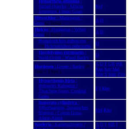
Hemarthria altissima
\
Sumpf-Quecke / African
Kef
Jointgrass, Limpo Grass
Hierochloe
\ Mariengras /
A
D
Grass
(2 Taxa)
Holcus
\ Honiggras / Velvet
A
D
Grass
(2 Taxa)
Homalotrichon pubescens
−
D
−>
Helictotrichon pubescens
Hordelymus europaeus
\
D
Wald-Gerste / Wood Barley
A
D
F
GR
HR
Hordeum
\ Gerste / Barley
(9
Kos
Kre
Mal
Taxa + 3 Syn.)
Rho
S
Sam
Zyp
Hyparrhenia hirta
\
Behaartes Kahngras /
F
I
Rho
Thatching Grass, Coolatai
Grass
Imperata cylindrica
\
Silberhaargras, Japanisches
Kef
Rho
Blutgras / Cogon Grass,
Alang-Alang
Koeleria
\ Kammschmiele /
A
D
F
HR
I