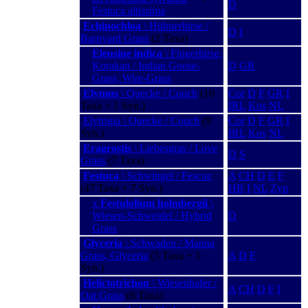
D
Festuca altissima
Echinochloa
\ Hühnerhirse /
D
I
Barnyard Grass
(2 Taxa)
Eleusine indica
\ Fingerhirse,
Korakan / Indian Goose-
D
GR
Grass, Wire-Grass
Elymus
\ Quecke / Couch
(10
Cor
D
F
GR
I
Taxa + 1 Syn.)
IRL
Kos
NL
Elytrigia \ Quecke / Couch
(9
Cor
D
F
GR
I
Syn.)
IRL
Kos
NL
Eragrostis
\ Liebesgras / Love
D
S
Grass
(7 Taxa)
Festuca
\ Schwingel / Fescue
A
CH
D
E
F
(47 Taxa + 7 Syn.)
HR
I
NL
Zyp
x
Festulolium holmbergii
\
Wiesen-Schweidel / Hybrid
D
Grass
Glyceria
\ Schwaden / Manna
Grass, Glyceria
(5 Taxa + 1
A
D
F
Syn.)
Helictotrichon
\ Wiesenhafer /
A
CH
D
F
I
Oat Grass
(6 Taxa)