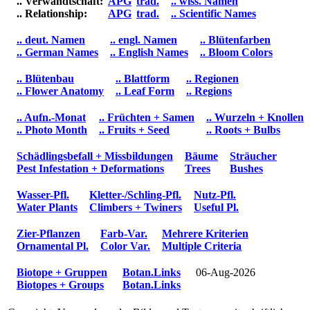
.. Verwandtschaft:
APG
trad.
.. wiss. Namen
.. Relationship:
APG
trad.
.. Scientific Names
.. deut. Namen
.. engl. Namen
.. Blütenfarben
.. German Names
.. English Names
.. Bloom Colors
.. Blütenbau
.. Blattform
.. Regionen
.. Flower Anatomy
.. Leaf Form
.. Regions
.. Aufn.-Monat
.. Früchten + Samen
.. Wurzeln + Knollen
.. Photo Month
.. Fruits + Seed
.. Roots + Bulbs
Schädlingsbefall + Missbildungen
Bäume
Sträucher
Pest Infestation + Deformations
Trees
Bushes
Wasser-Pfl.
Kletter-/Schling-Pfl.
Nutz-Pfl.
Water Plants
Climbers + Twiners
Useful Pl.
Zier-Pflanzen
Farb-Var.
Mehrere Kriterien
Ornamental Pl.
Color Var.
Multiple Criteria
Biotope + Gruppen
Botan.Links
06-Aug-2026
Biotopes + Groups
Botan.Links