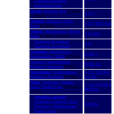
Common Hardgrass,
Fairground Grass
Secale
\ Roggen / Rye
(2 Taxa
A
D
S
+ 1 Syn.)
Sesleria
\ Blaugras / Moor
A
D
F
HR
I
Kre
Grass
(5 Taxa)
Setaria
\ Borstenhirse / Bristle
A
D
HR
I
Grass
(7 Taxa + 3 Syn.)
Sieglingia decumbens
−−>
A
D
Danthonia decumbens
Sorghum
\ Mohrenhirse,
D
HR
I
Sorghumhirse / Millet
(2 Taxa)
Spartina \ Samenfallgras,
D
IRL
NL
Vilfagras / Dropseed
(2 Syn.)
Sporobolus
\ Samenfallgras,
A
D
E
GR
IRL
Vilfagras / Dropseed
(7 Taxa)
Les
NL
Stipa
\ Federgras / Feather-
A
Chi
D
F
HR
I
Grass, Needle Grass
(10 Taxa +
Mal
Rho
3 Syn.)
Stipellula capensis
\
Gedrehtes Federgras, Kap-
Chi
Rho
Federgras / Mediterranean
Needle Grass