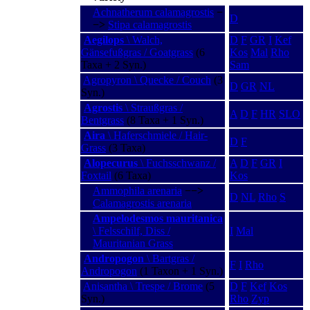
Achnatherum calamagrostis
−
D
−>
Stipa calamagrostis
Aegilops
\ Walch,
D
F
GR
I
Kef
Gänsefußgras / Goatgrass
(6
Kos
Mal
Rho
Taxa + 2 Syn.)
Sam
Agropyron \ Quecke / Couch
(3
D
GR
NL
Syn.)
Agrostis
\ Straußgras /
A
D
F
HR
SLO
Bentgrass
(8 Taxa + 1 Syn.)
Aira
\ Haferschmiele / Hair-
D
F
Grass
(3 Taxa)
Alopecurus
\ Fuchsschwanz /
A
D
F
GR
I
Foxtail
(6 Taxa)
Kos
Ammophila arenaria
−−>
D
NL
Rho
S
Calamagrostis arenaria
Ampelodesmos mauritanica
\ Felsschilf, Diss /
I
Mal
Mauritanian Grass
Andropogon
\ Bartgras /
F
I
Rho
Andropogon
(1 Taxon + 1 Syn.)
Anisantha \ Trespe / Brome
(5
D
F
Kef
Kos
Syn.)
Rho
Zyp