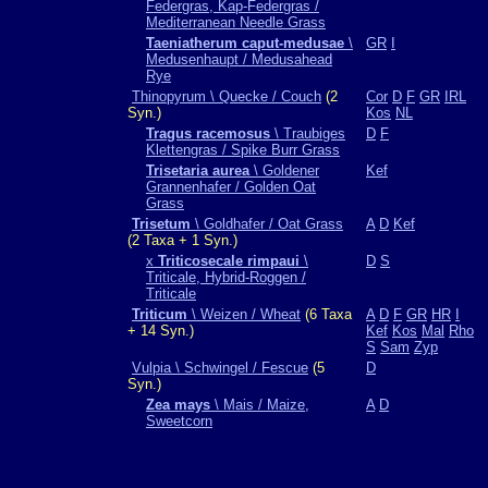
Federgras, Kap-Federgras /
Mediterranean Needle Grass
Taeniatherum caput-medusae
\
GR
I
Medusenhaupt / Medusahead
Rye
Thinopyrum \ Quecke / Couch
(2
Cor
D
F
GR
IRL
Syn.)
Kos
NL
Tragus racemosus
\ Traubiges
D
F
Klettengras / Spike Burr Grass
Trisetaria aurea
\ Goldener
Kef
Grannenhafer / Golden Oat
Grass
Trisetum
\ Goldhafer / Oat Grass
A
D
Kef
(2 Taxa + 1 Syn.)
x
Triticosecale rimpaui
\
D
S
Triticale, Hybrid-Roggen /
Triticale
Triticum
\ Weizen / Wheat
(6 Taxa
A
D
F
GR
HR
I
+ 14 Syn.)
Kef
Kos
Mal
Rho
S
Sam
Zyp
Vulpia \ Schwingel / Fescue
(5
D
Syn.)
Zea mays
\ Mais / Maize,
A
D
Sweetcorn