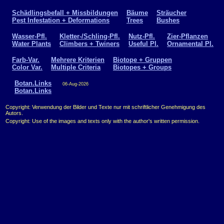
Schädlingsbefall + Missbildungen
Bäume
Sträucher
Pest Infestation + Deformations
Trees
Bushes
Wasser-Pfl.
Kletter-/Schling-Pfl.
Nutz-Pfl.
Zier-Pflanzen
Water Plants
Climbers + Twiners
Useful Pl.
Ornamental Pl.
Farb-Var.
Mehrere Kriterien
Biotope + Gruppen
Color Var.
Multiple Criteria
Biotopes + Groups
Botan.Links
06-Aug-2026
Botan.Links
Copyright: Verwendung der Bilder und Texte nur mit schriftlicher Genehmigung des
Autors.
Copyright: Use of the images and texts only with the author's written permission.