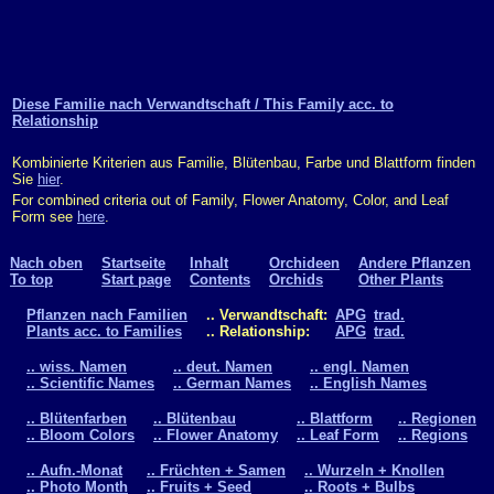
Diese Familie nach Verwandtschaft / This Family acc. to
Relationship
Kombinierte Kriterien aus Familie, Blütenbau, Farbe und Blattform finden
Sie
hier
.
For combined criteria out of Family, Flower Anatomy, Color, and Leaf
Form see
here
.
Nach oben
Startseite
Inhalt
Orchideen
Andere Pflanzen
To top
Start page
Contents
Orchids
Other Plants
Pflanzen nach Familien
.. Verwandtschaft:
APG
trad.
Plants acc. to Families
.. Relationship:
APG
trad.
.. wiss. Namen
.. deut. Namen
.. engl. Namen
.. Scientific Names
.. German Names
.. English Names
.. Blütenfarben
.. Blütenbau
.. Blattform
.. Regionen
.. Bloom Colors
.. Flower Anatomy
.. Leaf Form
.. Regions
.. Aufn.-Monat
.. Früchten + Samen
.. Wurzeln + Knollen
.. Photo Month
.. Fruits + Seed
.. Roots + Bulbs