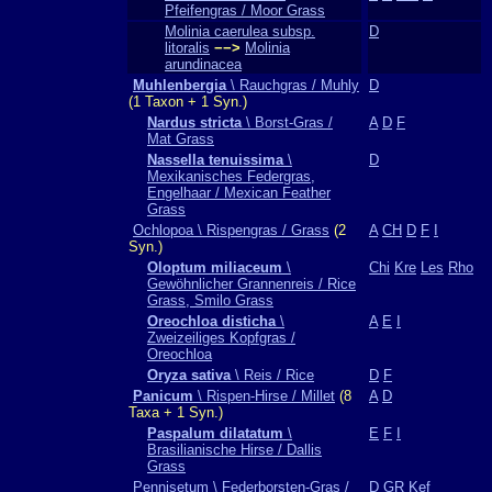
Pfeifengras / Moor Grass
Molinia caerulea subsp.
D
litoralis
−−>
Molinia
arundinacea
Muhlenbergia
\ Rauchgras / Muhly
D
(1 Taxon + 1 Syn.)
Nardus stricta
\ Borst-Gras /
A
D
F
Mat Grass
Nassella tenuissima
\
D
Mexikanisches Federgras,
Engelhaar / Mexican Feather
Grass
Ochlopoa \ Rispengras / Grass
(2
A
CH
D
F
I
Syn.)
Oloptum miliaceum
\
Chi
Kre
Les
Rho
Gewöhnlicher Grannenreis / Rice
Grass, Smilo Grass
Oreochloa disticha
\
A
E
I
Zweizeiliges Kopfgras /
Oreochloa
Oryza sativa
\ Reis / Rice
D
F
Panicum
\ Rispen-Hirse / Millet
(8
A
D
Taxa + 1 Syn.)
Paspalum dilatatum
\
E
F
I
Brasilianische Hirse / Dallis
Grass
Pennisetum \ Federborsten-Gras /
D
GR
Kef