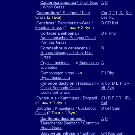
Catabrosa aquatica
\ Quell-Gras
A
D
/ Whorl Grass
Catapodium
\ Steifgras / Fern
Cor
D
F
I
IRL
Kre
Grass
(2 Taxa)
Les
NL
Cenchrus
\ Federborsten-Gras /
D
GR
Kef
Fountain Grass
(4 Taxa + 2 Syn.)
Cortaderia selloana
\
D
F
Rho
Amerikanisches Pampas-Gras /
Pampas Grass
Corynephorus canescens
\
D
Graues Silbergras / Grey Hair-
Grass
Crypsis aculeata
−−>
Sporobolus
A
aculeatus
Cymbopogon hirtus
−−>
F
I
Rho
Hyparrhenia hirta
Cynodon dactylon
\ Hundszahn-
A
Cor
D
E
F
GR
Gras / Bermuda Grass,
NL
Zyp
Cocksfoot Grass
Cynosurus
\ Kammgras / Dogstail
CH
D
F
GR
I
IRL
(3 Taxa + 1 Syn.)
Kef
Dactylis
\ Knäuelgras / Cocksfoot
D
GR
Sam
Grass
(2 Taxa + 1 Syn.)
Danthonia decumbens
\
A
D
Täuschender Dreizahn / Common
Heath Grass
Dasypyrum villosum
\ Zottiger
GR
Kos
Sam