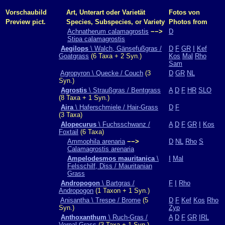
Vorschaubild
Art, Unterart oder Varietät
Fotos von
Preview pict.
Species, Subspecies, or Variety
Photos from
Achnatherum calamagrostis
−−>
D
Stipa calamagrostis
Aegilops
\ Walch, Gänsefußgras /
D
F
GR
I
Kef
Goatgrass
(6 Taxa + 2 Syn.)
Kos
Mal
Rho
Sam
Agropyron \ Quecke / Couch
(3
D
GR
NL
Syn.)
Agrostis
\ Straußgras / Bentgrass
A
D
F
HR
SLO
(8 Taxa + 1 Syn.)
Aira
\ Haferschmiele / Hair-Grass
D
F
(3 Taxa)
Alopecurus
\ Fuchsschwanz /
A
D
F
GR
I
Kos
Foxtail
(6 Taxa)
Ammophila arenaria
−−>
D
NL
Rho
S
Calamagrostis arenaria
Ampelodesmos mauritanica
\
I
Mal
Felsschilf, Diss / Mauritanian
Grass
Andropogon
\ Bartgras /
F
I
Rho
Andropogon
(1 Taxon + 1 Syn.)
Anisantha \ Trespe / Brome
(5
D
F
Kef
Kos
Rho
Syn.)
Zyp
Anthoxanthum
\ Ruch-Gras /
A
D
F
GR
IRL
Vernal Grass
(3 Taxa + 1 Syn.)