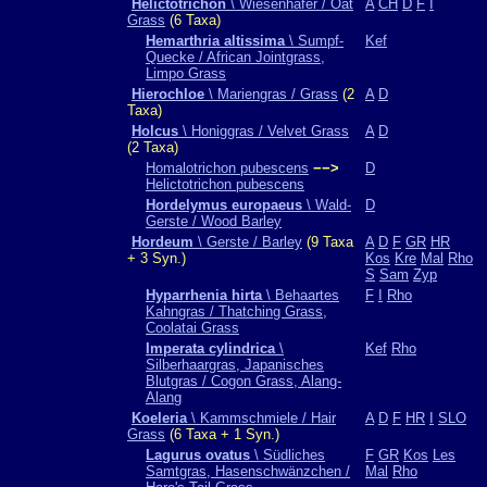
Helictotrichon
\ Wiesenhafer / Oat
A
CH
D
F
I
Grass
(6 Taxa)
Hemarthria altissima
\ Sumpf-
Kef
Quecke / African Jointgrass,
Limpo Grass
Hierochloe
\ Mariengras / Grass
(2
A
D
Taxa)
Holcus
\ Honiggras / Velvet Grass
A
D
(2 Taxa)
Homalotrichon pubescens
−−>
D
Helictotrichon pubescens
Hordelymus europaeus
\ Wald-
D
Gerste / Wood Barley
Hordeum
\ Gerste / Barley
(9 Taxa
A
D
F
GR
HR
+ 3 Syn.)
Kos
Kre
Mal
Rho
S
Sam
Zyp
Hyparrhenia hirta
\ Behaartes
F
I
Rho
Kahngras / Thatching Grass,
Coolatai Grass
Imperata cylindrica
\
Kef
Rho
Silberhaargras, Japanisches
Blutgras / Cogon Grass, Alang-
Alang
Koeleria
\ Kammschmiele / Hair
A
D
F
HR
I
SLO
Grass
(6 Taxa + 1 Syn.)
Lagurus ovatus
\ Südliches
F
GR
Kos
Les
Samtgras, Hasenschwänzchen /
Mal
Rho