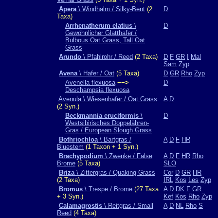
Apera
\ Windhalm / Silky-Bent
(2
D
Taxa)
Arrhenatherum elatius
\
D
Gewöhnlicher Glatthafer /
Bulbous Oat Grass, Tall Oat
Grass
Arundo
\ Pfahlrohr / Reed
(2 Taxa)
D
F
GR
I
Mal
Sam
Zyp
Avena
\ Hafer / Oat
(5 Taxa)
D
GR
Rho
Zyp
Avenella flexuosa
−−>
D
Deschampsia flexuosa
Avenula \ Wiesenhafer / Oat Grass
A
D
(2 Syn.)
Beckmannia eruciformis
\
D
Westsibirisches Doppelähren-
Gras / European Slough Grass
Bothriochloa
\ Bartgras /
A
D
F
HR
Bluestem
(1 Taxon + 1 Syn.)
Brachypodium
\ Zwenke / False
A
D
F
HR
Rho
Brome
(5 Taxa)
SLO
Briza
\ Zittergras / Quaking Grass
Cor
D
GR
HR
(2 Taxa)
IRL
Kos
Les
Zyp
Bromus
\ Trespe / Brome
(27 Taxa
A
D
DK
F
GR
+ 3 Syn.)
Kef
Kos
Rho
Zyp
Calamagrostis
\ Reitgras / Small
A
D
NL
Rho
S
Reed
(4 Taxa)