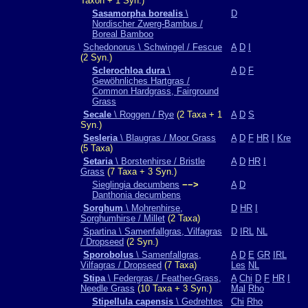
Taxon + 1 Syn.)
Sasamorpha borealis
\
D
Nordischer Zwerg-Bambus /
Boreal Bamboo
Schedonorus \ Schwingel / Fescue
A
D
I
(2 Syn.)
Sclerochloa dura
\
A
D
F
Gewöhnliches Hartgras /
Common Hardgrass, Fairground
Grass
Secale
\ Roggen / Rye
(2 Taxa + 1
A
D
S
Syn.)
Sesleria
\ Blaugras / Moor Grass
A
D
F
HR
I
Kre
(5 Taxa)
Setaria
\ Borstenhirse / Bristle
A
D
HR
I
Grass
(7 Taxa + 3 Syn.)
Sieglingia decumbens
−−>
A
D
Danthonia decumbens
Sorghum
\ Mohrenhirse,
D
HR
I
Sorghumhirse / Millet
(2 Taxa)
Spartina \ Samenfallgras, Vilfagras
D
IRL
NL
/ Dropseed
(2 Syn.)
Sporobolus
\ Samenfallgras,
A
D
E
GR
IRL
Vilfagras / Dropseed
(7 Taxa)
Les
NL
Stipa
\ Federgras / Feather-Grass,
A
Chi
D
F
HR
I
Needle Grass
(10 Taxa + 3 Syn.)
Mal
Rho
Stipellula capensis
\ Gedrehtes
Chi
Rho