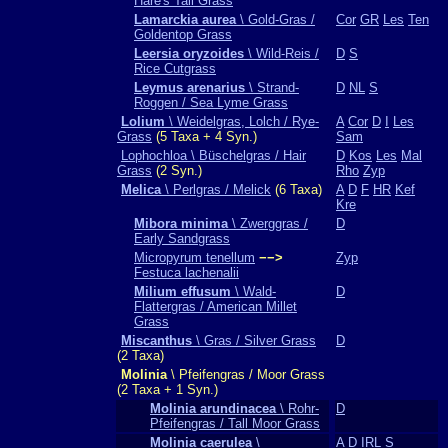
Hare's Tail Grass
Lamarckia aurea
\ Gold-Gras /
Cor
GR
Les
Ten
Goldentop Grass
Leersia oryzoides
\ Wild-Reis /
D
S
Rice Cutgrass
Leymus arenarius
\ Strand-
D
NL
S
Roggen / Sea Lyme Grass
Lolium
\ Weidelgras, Lolch / Rye-
A
Cor
D
I
Les
Grass
(5 Taxa + 4 Syn.)
Sam
Lophochloa \ Büschelgras / Hair
D
Kos
Les
Mal
Grass
(2 Syn.)
Rho
Zyp
Melica
\ Perlgras / Melick
(6 Taxa)
A
D
F
HR
Kef
Kre
Mibora minima
\ Zwerggras /
D
Early Sandgrass
Micropyrum tenellum
−−>
Zyp
Festuca lachenalii
Milium effusum
\ Wald-
D
Flattergras / American Millet
Grass
Miscanthus
\ Gras / Silver Grass
D
(2 Taxa)
Molinia
\ Pfeifengras / Moor Grass
(2 Taxa + 1 Syn.)
Molinia arundinacea
\ Rohr-
D
Pfeifengras / Tall Moor Grass
Molinia caerulea
\
A
D
IRL
S