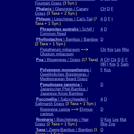
Fountain Grass
(3 Syn.)
Phalaris
\ Glanzgras / Canary
CH
D
F
Grass
(3 Taxa + 2 Syn.)
Phleum
\ Lieschgras / Cat's-Tail
(7
A
D
F
I
Taxa + 1 Syn.)
Phragmites australis
\ Schilf /
A
D
Common Reed
Phyllostachys
\ Bambus / Bamboo
D
(2 Taxa + 1 Syn.)
Piptatherum miliaceum
−−>
Chi
Kre
Les
Rho
Oloptum miliaceum
Poa
\ Rispengras / Grass
(17 Taxa)
A
CH
Chi
D
E
F
HR
I
Kre
S
Sam
Polypogon monspeliensis
\
F
Kos
Gewöhnliches Bürstengras /
Mediterranean Beard Grass
Pseudosasa japonica
\
D
Japanischer Pfeil-Bambus /
Japanese Arrow Bamboo
Puccinellia
\ Salzschwaden /
A
D
Saltmarsh Grass
(3 Taxa + 1 Syn.)
Roegneria canina
−−>
Elymus
D
caninus
Rostraria
\ Büschelgras / Hair
D
Kos
Les
Mal
Grass
(2 Taxa + 1 Syn.)
Rho
Zyp
Sasa
\ Zwerg-Bambus / Bamboo
(1
D