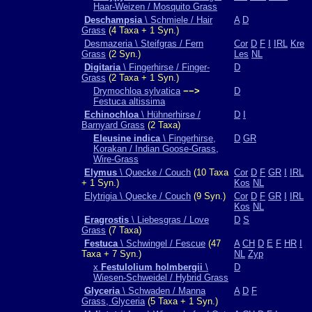
Haar-Weizen / Mosquito Grass
Deschampsia
\ Schmiele / Hair
A
D
Grass
(4 Taxa + 1 Syn.)
Desmazeria \ Steifgras / Fern
Cor
D
F
I
IRL
Kre
Grass
(2 Syn.)
Les
NL
Digitaria
\ Fingerhirse / Finger-
D
Grass
(2 Taxa + 1 Syn.)
Drymochloa sylvatica
−−>
D
Festuca altissima
Echinochloa
\ Hühnerhirse /
D
I
Barnyard Grass
(2 Taxa)
Eleusine indica
\ Fingerhirse,
D
GR
Korakan / Indian Goose-Grass,
Wire-Grass
Elymus
\ Quecke / Couch
(10 Taxa
Cor
D
F
GR
I
IRL
+ 1 Syn.)
Kos
NL
Elytrigia \ Quecke / Couch
(9 Syn.)
Cor
D
F
GR
I
IRL
Kos
NL
Eragrostis
\ Liebesgras / Love
D
S
Grass
(7 Taxa)
Festuca
\ Schwingel / Fescue
(47
A
CH
D
E
F
HR
I
Taxa + 7 Syn.)
NL
Zyp
x
Festulolium holmbergii
\
D
Wiesen-Schweidel / Hybrid Grass
Glyceria
\ Schwaden / Manna
A
D
F
Grass, Glyceria
(5 Taxa + 1 Syn.)