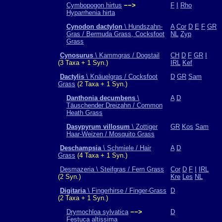
Cymbopogon hirtus
−−>
F
I
Rho
Hyparrhenia hirta
Cynodon dactylon
\ Hundszahn-
A
Cor
D
E
F
GR
Gras / Bermuda Grass, Cocksfoot
NL
Zyp
Grass
Cynosurus
\ Kammgras / Dogstail
CH
D
F
GR
I
(3 Taxa + 1 Syn.)
IRL
Kef
Dactylis
\ Knäuelgras / Cocksfoot
D
GR
Sam
Grass
(2 Taxa + 1 Syn.)
Danthonia decumbens
\
A
D
Täuschender Dreizahn / Common
Heath Grass
Dasypyrum villosum
\ Zottiger
GR
Kos
Sam
Haar-Weizen / Mosquito Grass
Deschampsia
\ Schmiele / Hair
A
D
Grass
(4 Taxa + 1 Syn.)
Desmazeria \ Steifgras / Fern Grass
Cor
D
F
I
IRL
(2 Syn.)
Kre
Les
NL
Digitaria
\ Fingerhirse / Finger-Grass
D
(2 Taxa + 1 Syn.)
Drymochloa sylvatica
−−>
D
Festuca altissima