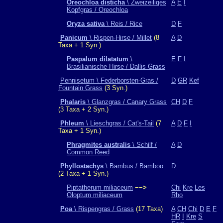
Oreochloa disticha
\ Zweizeiliges
A
E
I
Kopfgras / Oreochloa
Oryza sativa
\ Reis / Rice
D
F
Panicum
\ Rispen-Hirse / Millet
(8
A
D
Taxa + 1 Syn.)
Paspalum dilatatum
\
E
F
I
Brasilianische Hirse / Dallis Grass
Pennisetum \ Federborsten-Gras /
D
GR
Kef
Fountain Grass
(3 Syn.)
Phalaris
\ Glanzgras / Canary Grass
CH
D
F
(3 Taxa + 2 Syn.)
Phleum
\ Lieschgras / Cat's-Tail
(7
A
D
F
I
Taxa + 1 Syn.)
Phragmites australis
\ Schilf /
A
D
Common Reed
Phyllostachys
\ Bambus / Bamboo
D
(2 Taxa + 1 Syn.)
Piptatherum miliaceum
−−>
Chi
Kre
Les
Oloptum miliaceum
Rho
Poa
\ Rispengras / Grass
(17 Taxa)
A
CH
Chi
D
E
F
HR
I
Kre
S