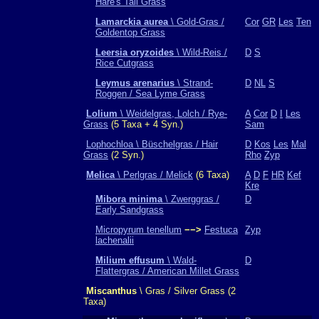
Hare's Tail Grass
Lamarckia aurea
\ Gold-Gras /
Cor
GR
Les
Ten
Goldentop Grass
Leersia oryzoides
\ Wild-Reis /
D
S
Rice Cutgrass
Leymus arenarius
\ Strand-
D
NL
S
Roggen / Sea Lyme Grass
Lolium
\ Weidelgras, Lolch / Rye-
A
Cor
D
I
Les
Grass
(5 Taxa + 4 Syn.)
Sam
Lophochloa \ Büschelgras / Hair
D
Kos
Les
Mal
Grass
(2 Syn.)
Rho
Zyp
Melica
\ Perlgras / Melick
(6 Taxa)
A
D
F
HR
Kef
Kre
Mibora minima
\ Zwerggras /
D
Early Sandgrass
Micropyrum tenellum
−−>
Festuca
Zyp
lachenalii
Milium effusum
\ Wald-
D
Flattergras / American Millet Grass
Miscanthus
\ Gras / Silver Grass (2
Taxa)