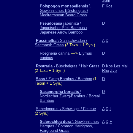
Sam
Polypogon monspeliensis
\
F
Kos
Gewöhnliches Bürstengras /
Mediterranean Beard Grass
Pseudosasa japonica
\
D
Japanischer Pfeil-Bambus /
Japanese Arrow Bamboo
Puccinellia
\ Salzschwaden /
A
D
Saltmarsh Grass
(3 Taxa + 1 Syn.)
Roegneria canina
−−>
Elymus
D
caninus
Rostraria
\ Büschelgras / Hair Grass
D
Kos
Les
Mal
(2 Taxa + 1 Syn.)
Rho
Zyp
Sasa
\ Zwerg-Bambus / Bamboo
(1
D
Taxon + 1 Syn.)
Sasamorpha borealis
\
D
Nordischer Zwerg-Bambus / Boreal
Bamboo
Schedonorus \ Schwingel / Fescue
A
D
I
(2 Syn.)
Sclerochloa dura
\ Gewöhnliches
A
D
F
Hartgras / Common Hardgrass,
Fairground Grass