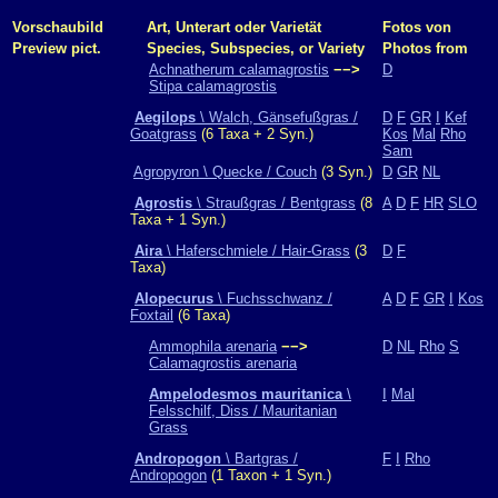
Vorschaubild
Art, Unterart oder Varietät
Fotos von
Preview pict.
Species, Subspecies, or Variety
Photos from
Achnatherum calamagrostis
−−>
D
Stipa calamagrostis
Aegilops
\ Walch, Gänsefußgras /
D
F
GR
I
Kef
Goatgrass
(6 Taxa + 2 Syn.)
Kos
Mal
Rho
Sam
Agropyron \ Quecke / Couch
(3 Syn.)
D
GR
NL
Agrostis
\ Straußgras / Bentgrass
(8
A
D
F
HR
SLO
Taxa + 1 Syn.)
Aira
\ Haferschmiele / Hair-Grass
(3
D
F
Taxa)
Alopecurus
\ Fuchsschwanz /
A
D
F
GR
I
Kos
Foxtail
(6 Taxa)
Ammophila arenaria
−−>
D
NL
Rho
S
Calamagrostis arenaria
Ampelodesmos mauritanica
\
I
Mal
Felsschilf, Diss / Mauritanian
Grass
Andropogon
\ Bartgras /
F
I
Rho
Andropogon
(1 Taxon + 1 Syn.)