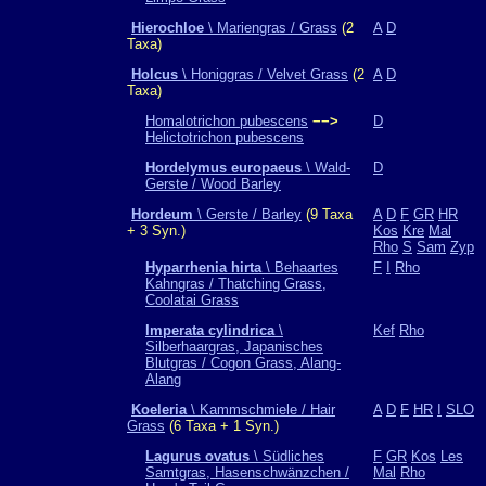
Hierochloe
\ Mariengras / Grass
(2
A
D
Taxa)
Holcus
\ Honiggras / Velvet Grass
(2
A
D
Taxa)
Homalotrichon pubescens
−−>
D
Helictotrichon pubescens
Hordelymus europaeus
\ Wald-
D
Gerste / Wood Barley
Hordeum
\ Gerste / Barley
(9 Taxa
A
D
F
GR
HR
+ 3 Syn.)
Kos
Kre
Mal
Rho
S
Sam
Zyp
Hyparrhenia hirta
\ Behaartes
F
I
Rho
Kahngras / Thatching Grass,
Coolatai Grass
Imperata cylindrica
\
Kef
Rho
Silberhaargras, Japanisches
Blutgras / Cogon Grass, Alang-
Alang
Koeleria
\ Kammschmiele / Hair
A
D
F
HR
I
SLO
Grass
(6 Taxa + 1 Syn.)
Lagurus ovatus
\ Südliches
F
GR
Kos
Les
Samtgras, Hasenschwänzchen /
Mal
Rho