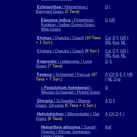
Echinochloa
\ Hühnerhirse /
D
I
Barnyard Grass
(2 Taxa)
Eleusine indica
\ Fingerhirse,
D
GR
Korakan / Indian Goose-Grass,
Wire-Grass
Elymus
\ Quecke / Couch
(10 Taxa
Cor
D
F
GR
I
+ 1 Syn.)
IRL
Kos
NL
Elytrigia \ Quecke / Couch
(9 Syn.)
Cor
D
F
GR
I
IRL
Kos
NL
Eragrostis
\ Liebesgras / Love
D
S
Grass
(7 Taxa)
Festuca
\ Schwingel / Fescue
(47
A
CH
D
E
F
HR
Taxa + 7 Syn.)
I
NL
Zyp
x
Festulolium holmbergii
\
D
Wiesen-Schweidel / Hybrid Grass
Glyceria
\ Schwaden / Manna
A
D
F
Grass, Glyceria
(5 Taxa + 1 Syn.)
Helictotrichon
\ Wiesenhafer / Oat
A
CH
D
F
I
Grass
(6 Taxa)
Hemarthria altissima
\ Sumpf-
Kef
Quecke / African Jointgrass,
Limpo Grass