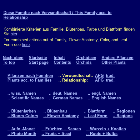
Diese Familie nach Verwandtschaft / This Family acc. to
Relationship
Kombinierte Kriterien aus Familie, Blütenbau, Farbe und Blattform finden
Sie
hier
.
For combined criteria out of Family, Flower Anatomy, Color, and Leaf
Form see
here
.
Nach oben
Startseite
Inhalt
Orchideen
Andere Pflanzen
To top
Start page
Contents
Orchids
Other Plants
Pflanzen nach Familien
.. Verwandtschaft:
APG
trad.
Plants acc. to Families
.. Relationship:
APG
trad.
.. wiss. Namen
.. deut. Namen
.. engl. Namen
.. Scientific Names
.. German Names
.. English Names
.. Blütenfarben
.. Blütenbau
.. Blattform
.. Regionen
.. Bloom Colors
.. Flower Anatomy
.. Leaf Form
.. Regions
.. Aufn.-Monat
.. Früchten + Samen
.. Wurzeln + Knollen
.. Photo Month
.. Fruits + Seed
.. Roots + Bulbs