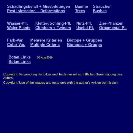
Schädlingsbefall + Missbildungen
Bäume
Sträucher
Pest Infestation + Deformations
Trees
Bushes
Wasser-Pfl.
Kletter-/Schling-Pfl.
Nutz-Pfl.
Zier-Pflanzen
Water Plants
Climbers + Twiners
Useful Pl.
Ornamental Pl.
Farb-Var.
Mehrere Kriterien
Biotope + Gruppen
Color Var.
Multiple Criteria
Biotopes + Groups
Botan.Links
06-Aug-2026
Botan.Links
Copyright: Verwendung der Bilder und Texte nur mit schriftlicher Genehmigung des
Autors.
Copyright: Use of the images and texts only with the author's written permission.