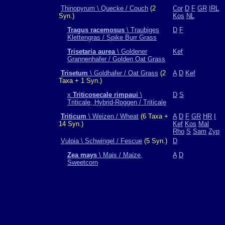
Thinopyrum \ Quecke / Couch
(2
Cor
D
F
GR
IRL
Syn.)
Kos
NL
Tragus racemosus
\ Traubiges
D
F
Klettengras / Spike Burr Grass
Trisetaria aurea
\ Goldener
Kef
Grannenhafer / Golden Oat Grass
Trisetum
\ Goldhafer / Oat Grass
(2
A
D
Kef
Taxa + 1 Syn.)
x
Triticosecale rimpaui
\
D
S
Triticale, Hybrid-Roggen / Triticale
Triticum
\ Weizen / Wheat
(6 Taxa +
A
D
F
GR
HR
I
14 Syn.)
Kef
Kos
Mal
Rho
S
Sam
Zyp
Vulpia \ Schwingel / Fescue
(5 Syn.)
D
Zea mays
\ Mais / Maize,
A
D
Sweetcorn