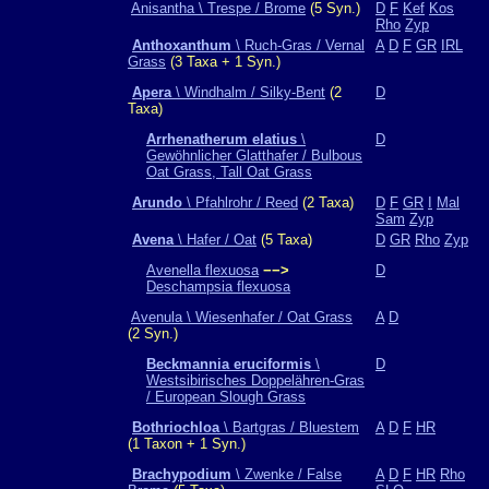
Anisantha \ Trespe / Brome
(5 Syn.)
D
F
Kef
Kos
Rho
Zyp
Anthoxanthum
\ Ruch-Gras / Vernal
A
D
F
GR
IRL
Grass
(3 Taxa + 1 Syn.)
Apera
\ Windhalm / Silky-Bent
(2
D
Taxa)
Arrhenatherum elatius
\
D
Gewöhnlicher Glatthafer / Bulbous
Oat Grass, Tall Oat Grass
Arundo
\ Pfahlrohr / Reed
(2 Taxa)
D
F
GR
I
Mal
Sam
Zyp
Avena
\ Hafer / Oat
(5 Taxa)
D
GR
Rho
Zyp
Avenella flexuosa
−−>
D
Deschampsia flexuosa
Avenula \ Wiesenhafer / Oat Grass
A
D
(2 Syn.)
Beckmannia eruciformis
\
D
Westsibirisches Doppelähren-Gras
/ European Slough Grass
Bothriochloa
\ Bartgras / Bluestem
A
D
F
HR
(1 Taxon + 1 Syn.)
Brachypodium
\ Zwenke / False
A
D
F
HR
Rho