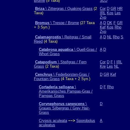
Brome
(5 Taxa)
SLO
Briza
\ Zittergras / Quaking Grass
(2
Cor
D
GR
HR
Taxa)
IRL
Kos
Les
Zyp
Bromus
\ Trespe / Brome
(27 Taxa
A
D
DK
F
GR
+ 3 Syn.)
Kef
Kos
Rho
Zyp
Calamagrostis
\ Reitgras / Small
A
D
NL
Rho
S
Reed
(4 Taxa)
Catabrosa aquatica
\ Quell-Gras /
A
D
Whorl Grass
Catapodium
\ Steifgras / Fern
Cor
D
F
I
IRL
Grass
(2 Taxa)
Kre
Les
NL
Cenchrus
\ Federborsten-Gras /
D
GR
Kef
Fountain Grass
(4 Taxa + 2 Syn.)
Cortaderia selloana
\
D
F
Rho
Amerikanisches Pampas-Gras /
Pampas Grass
Corynephorus canescens
\
D
Graues Silbergras / Grey Hair-
Grass
Crypsis aculeata
−−>
Sporobolus
A
aculeatus