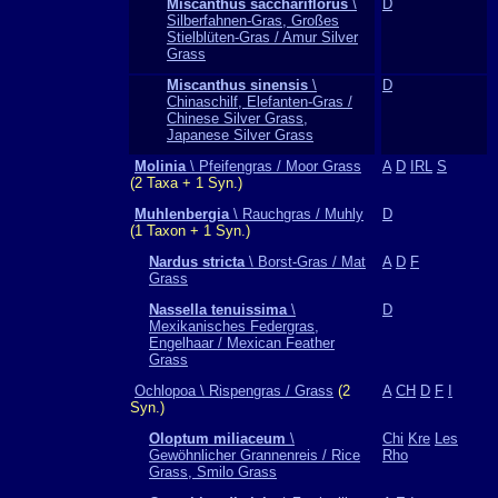
Miscanthus sacchariflorus
\
D
Silberfahnen-Gras, Großes
Stielblüten-Gras / Amur Silver
Grass
Miscanthus sinensis
\
D
Chinaschilf, Elefanten-Gras /
Chinese Silver Grass,
Japanese Silver Grass
Molinia
\ Pfeifengras / Moor Grass
A
D
IRL
S
(2 Taxa + 1 Syn.)
Muhlenbergia
\ Rauchgras / Muhly
D
(1 Taxon + 1 Syn.)
Nardus stricta
\ Borst-Gras / Mat
A
D
F
Grass
Nassella tenuissima
\
D
Mexikanisches Federgras,
Engelhaar / Mexican Feather
Grass
Ochlopoa \ Rispengras / Grass
(2
A
CH
D
F
I
Syn.)
Oloptum miliaceum
\
Chi
Kre
Les
Gewöhnlicher Grannenreis / Rice
Rho
Grass, Smilo Grass