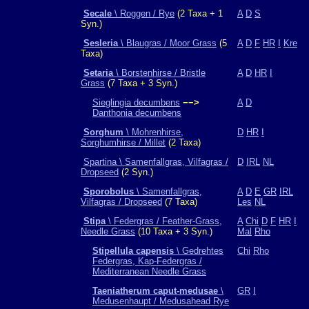
Secale
\ Roggen / Rye
(2 Taxa + 1
A
D
S
Syn.)
Sesleria
\ Blaugras / Moor Grass
(5
A
D
F
HR
I
Kre
Taxa)
Setaria
\ Borstenhirse / Bristle
A
D
HR
I
Grass
(7 Taxa + 3 Syn.)
Sieglingia decumbens
−−>
A
D
Danthonia decumbens
Sorghum
\ Mohrenhirse,
D
HR
I
Sorghumhirse / Millet
(2 Taxa)
Spartina \ Samenfallgras, Vilfagras /
D
IRL
NL
Dropseed
(2 Syn.)
Sporobolus
\ Samenfallgras,
A
D
E
GR
IRL
Vilfagras / Dropseed
(7 Taxa)
Les
NL
Stipa
\ Federgras / Feather-Grass,
A
Chi
D
F
HR
I
Needle Grass
(10 Taxa + 3 Syn.)
Mal
Rho
Stipellula capensis
\ Gedrehtes
Chi
Rho
Federgras, Kap-Federgras /
Mediterranean Needle Grass
Taeniatherum caput-medusae
\
GR
I
Medusenhaupt / Medusahead Rye