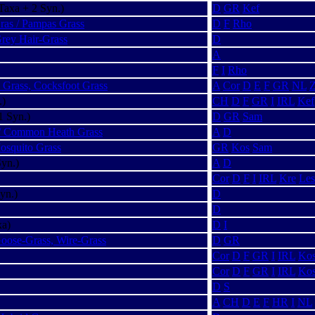
Taxa + 2 Syn.)
D
GR
Kef
ras / Pampas Grass
D
F
Rho
Grey Hair-Grass
D
A
F
I
Rho
Grass, Cocksfoot Grass
A
Cor
D
E
F
GR
NL
.)
CH
D
F
GR
I
IRL
Kef
1 Syn.)
D
GR
Sam
 / Common Heath Grass
A
D
osquito Grass
GR
Kos
Sam
yn.)
A
D
Cor
D
F
I
IRL
Kre
Les
yn.)
D
D
xa)
D
I
Goose-Grass, Wire-Grass
D
GR
Cor
D
F
GR
I
IRL
Ko
Cor
D
F
GR
I
IRL
Ko
D
S
A
CH
D
E
F
HR
I
NL