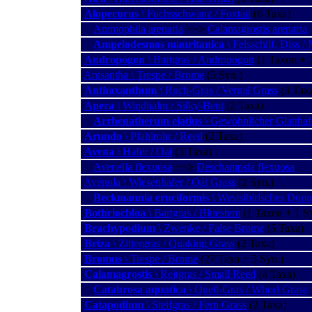
Alopecurus
\ Fuchsschwanz / Foxtail
(6 Taxa)
Ammophila arenaria
−−>
Calamagrostis arenaria
Ampelodesmos mauritanica
\ Felsschilf, Diss /
Andropogon
\ Bartgras / Andropogon
(1 Taxon + 1
Anisantha \ Trespe / Brome
(5 Syn.)
Anthoxanthum
\ Ruch-Gras / Vernal Grass
(3 Taxa
Apera
\ Windhalm / Silky-Bent
(2 Taxa)
Arrhenatherum elatius
\ Gewöhnlicher Glatthafe
Arundo
\ Pfahlrohr / Reed
(2 Taxa)
Avena
\ Hafer / Oat
(5 Taxa)
Avenella flexuosa
−−>
Deschampsia flexuosa
Avenula \ Wiesenhafer / Oat Grass
(2 Syn.)
Beckmannia eruciformis
\ Westsibirisches Dop
Bothriochloa
\ Bartgras / Bluestem
(1 Taxon + 1 S
Brachypodium
\ Zwenke / False Brome
(5 Taxa)
Briza
\ Zittergras / Quaking Grass
(2 Taxa)
Bromus
\ Trespe / Brome
(27 Taxa + 3 Syn.)
Calamagrostis
\ Reitgras / Small Reed
(4 Taxa)
Catabrosa aquatica
\ Quell-Gras / Whorl Grass
Catapodium
\ Steifgras / Fern Grass
(2 Taxa)