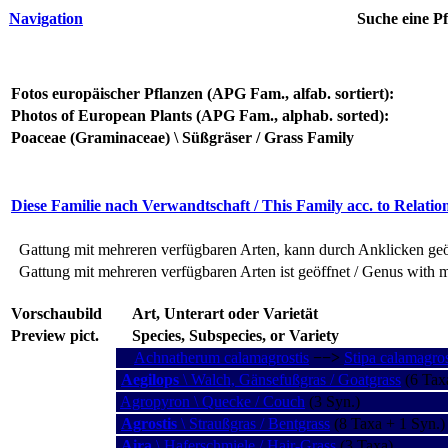
Navigation
Suche eine Pf
Fotos europäischer Pflanzen (APG Fam., alfab. sortiert):
Photos of European Plants (APG Fam., alphab. sorted):
Poaceae (Graminaceae) \ Süßgräser / Grass Family
Diese Familie nach Verwandtschaft / This Family acc. to Relatio
Gattung mit mehreren verfügbaren Arten, kann durch Anklicken geöf
Gattung mit mehreren verfügbaren Arten ist geöffnet / Genus with m
Vorschaubild
Art, Unterart oder Varietät
Preview pict.
Species, Subspecies, or Variety
Achnatherum calamagrostis
−−>
Stipa calamagros
Aegilops
\ Walch, Gänsefußgras / Goatgrass
(6 Tax
Agropyron \ Quecke / Couch
(3 Syn.)
Agrostis
\ Straußgras / Bentgrass
(8 Taxa + 1 Syn.)
Aira
\ Haferschmiele / Hair-Grass
(3 Taxa)