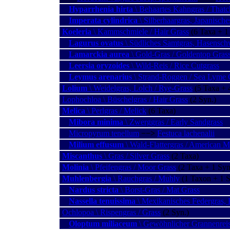
Hyparrhenia hirta
\ Behaartes Kahngras / Thatc
Imperata cylindrica
\ Silberhaargras, Japanisch
Koeleria
\ Kammschmiele / Hair Grass
(6 Taxa + 1
Lagurus ovatus
\ Südliches Samtgras, Hasenschw
Lamarckia aurea
\ Gold-Gras / Goldentop Gras
Leersia oryzoides
\ Wild-Reis / Rice Cutgrass
Leymus arenarius
\ Strand-Roggen / Sea Lyme 
Lolium
\ Weidelgras, Lolch / Rye-Grass
(5 Taxa + 
Lophochloa \ Büschelgras / Hair Grass
(2 Syn.)
Melica
\ Perlgras / Melick
(6 Taxa)
Mibora minima
\ Zwerggras / Early Sandgrass
Micropyrum tenellum
−−>
Festuca lachenalii
Milium effusum
\ Wald-Flattergras / American Mi
Miscanthus
\ Gras / Silver Grass
(2 Taxa)
Molinia
\ Pfeifengras / Moor Grass
(2 Taxa + 1 Syn
Muhlenbergia
\ Rauchgras / Muhly
(1 Taxon + 1 S
Nardus stricta
\ Borst-Gras / Mat Grass
Nassella tenuissima
\ Mexikanisches Federgras, 
Ochlopoa \ Rispengras / Grass
(2 Syn.)
Oloptum miliaceum
\ Gewöhnlicher Grannenreis