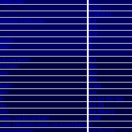
Hybrid Grass
D
xa + 1 Syn.)
A
D
F
A
CH
D
F
I
Jointgrass, Limpo Grass
Kef
A
D
A
D
bescens
D
arley
D
wo-Rowed Barley
D
S
e's Barley
Rho
atum
Rho
Rho
 Barley
A
Mal
arley
Zyp
ley
Kos
Kre
Rho
Sam
rley
D
F
GR
arley
Kos
Rho
Zyp
 Gerste / Six-Rowed Barley
D
HR
Gerste, Mehrzeilige Gerste / Six-Rowed Barley
D
deum spontaneum
Kos
Rho
Zyp