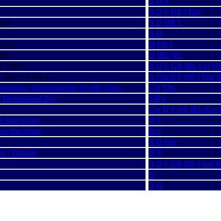
A
D
S
A
D
F
HR
I
Kre
n.)
A
D
HR
I
A
D
Taxa)
D
HR
I
n.)
D
IRL
NL
7 Taxa)
A
D
E
GR
IRL
Les
N
 Taxa + 3 Syn.)
A
Chi
D
F
HR
I
Mal
R
edergras / Mediterranean Needle Grass
Chi
Rho
/ Medusahead Rye
GR
I
Cor
D
F
GR
IRL
Kos
ke Burr Grass
D
F
den Oat Grass
Kef
A
D
Kef
n / Triticale
D
S
A
D
F
GR
HR
I
Kef
K
D
A
D