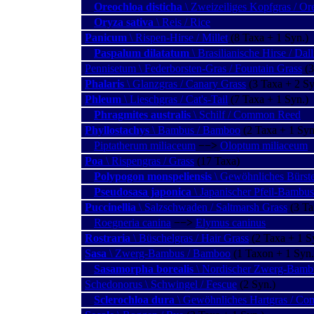
Oreochloa disticha
\ Zweizeiliges Kopfgras / Or
Oryza sativa
\ Reis / Rice
Panicum
\ Rispen-Hirse / Millet
(8 Taxa + 1 Syn.)
Paspalum dilatatum
\ Brasilianische Hirse / Dall
Pennisetum \ Federborsten-Gras / Fountain Grass
(3
Phalaris
\ Glanzgras / Canary Grass
(3 Taxa + 2 Sy
Phleum
\ Lieschgras / Cat's-Tail
(7 Taxa + 1 Syn.)
Phragmites australis
\ Schilf / Common Reed
Phyllostachys
\ Bambus / Bamboo
(2 Taxa + 1 Syn
Piptatherum miliaceum
−−>
Oloptum miliaceum
Poa
\ Rispengras / Grass
(17 Taxa)
Polypogon monspeliensis
\ Gewöhnliches Bürste
Pseudosasa japonica
\ Japanischer Pfeil-Bambu
Puccinellia
\ Salzschwaden / Saltmarsh Grass
(3 Ta
Roegneria canina
−−>
Elymus caninus
Rostraria
\ Büschelgras / Hair Grass
(2 Taxa + 1 S
Sasa
\ Zwerg-Bambus / Bamboo
(1 Taxon + 1 Syn.
Sasamorpha borealis
\ Nordischer Zwerg-Bamb
Schedonorus \ Schwingel / Fescue
(2 Syn.)
Sclerochloa dura
\ Gewöhnliches Hartgras / Co