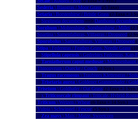
Secale
\ Roggen / Rye
(2 Taxa + 1 Syn.)
Sesleria
\ Blaugras / Moor Grass
(5 Taxa)
Setaria
\ Borstenhirse / Bristle Grass
(7 Taxa + 3 Sy
Sieglingia decumbens
−−>
Danthonia decumbens
Sorghum
\ Mohrenhirse, Sorghumhirse / Millet
(2 
Spartina \ Samenfallgras, Vilfagras / Dropseed
(2 Sy
Sporobolus
\ Samenfallgras, Vilfagras / Dropseed
(
Stipa
\ Federgras / Feather-Grass, Needle Grass
(10
Stipellula capensis
\ Gedrehtes Federgras, Kap-F
Taeniatherum caput-medusae
\ Medusenhaupt 
Thinopyrum \ Quecke / Couch
(2 Syn.)
Tragus racemosus
\ Traubiges Klettengras / Spi
Trisetaria aurea
\ Goldener Grannenhafer / Gol
Trisetum
\ Goldhafer / Oat Grass
(2 Taxa + 1 Syn.)
x
Triticosecale rimpaui
\ Triticale, Hybrid-Rogge
Triticum
\ Weizen / Wheat
(6 Taxa + 14 Syn.)
Vulpia \ Schwingel / Fescue
(5 Syn.)
Zea mays
\ Mais / Maize, Sweetcorn