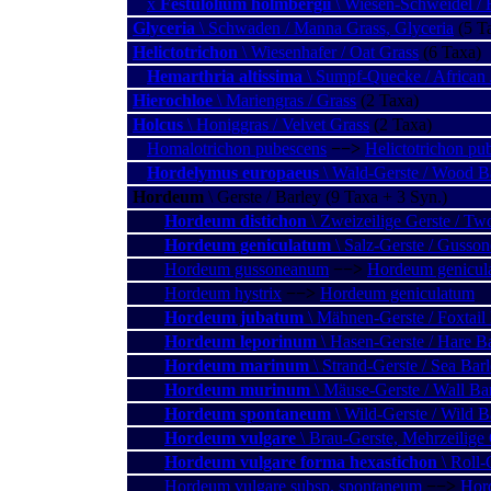
x
Festulolium holmbergii
\ Wiesen-Schweidel / 
Glyceria
\ Schwaden / Manna Grass, Glyceria
(5 Ta
Helictotrichon
\ Wiesenhafer / Oat Grass
(6 Taxa)
Hemarthria altissima
\ Sumpf-Quecke / African 
Hierochloe
\ Mariengras / Grass
(2 Taxa)
Holcus
\ Honiggras / Velvet Grass
(2 Taxa)
Homalotrichon pubescens
−−>
Helictotrichon pu
Hordelymus europaeus
\ Wald-Gerste / Wood B
Hordeum
\ Gerste / Barley (9 Taxa + 3 Syn.)
Hordeum distichon
\ Zweizeilige Gerste / T
Hordeum geniculatum
\ Salz-Gerste / Gusson
Hordeum gussoneanum
−−>
Hordeum genicul
Hordeum hystrix
−−>
Hordeum geniculatum
Hordeum jubatum
\ Mähnen-Gerste / Foxtail
Hordeum leporinum
\ Hasen-Gerste / Hare B
Hordeum marinum
\ Strand-Gerste / Sea Bar
Hordeum murinum
\ Mäuse-Gerste / Wall Ba
Hordeum spontaneum
\ Wild-Gerste / Wild B
Hordeum vulgare
\ Brau-Gerste, Mehrzeilige
Hordeum vulgare forma hexastichon
\ Roll-
Hordeum vulgare subsp. spontaneum
−−>
Hor