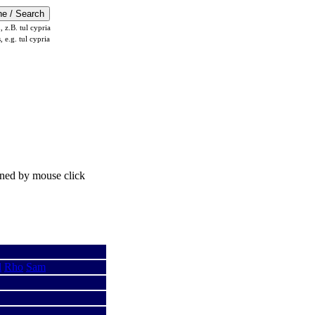
z.B. tul cypria
s, e.g. tul cypria
ened by mouse click
l
Rho
Sam