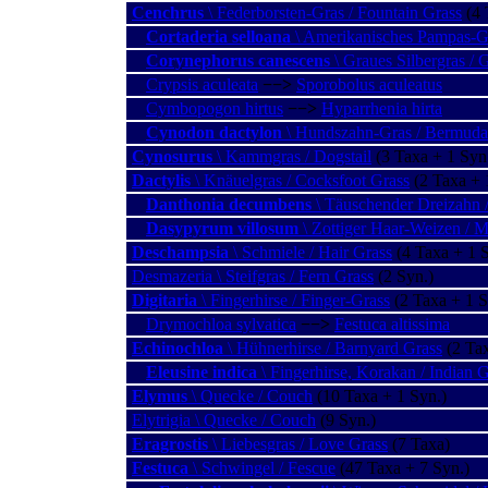
Cenchrus
\ Federborsten-Gras / Fountain Grass
(4 
Cortaderia selloana
\ Amerikanisches Pampas-G
Corynephorus canescens
\ Graues Silbergras / 
Crypsis aculeata
−−>
Sporobolus aculeatus
Cymbopogon hirtus
−−>
Hyparrhenia hirta
Cynodon dactylon
\ Hundszahn-Gras / Bermuda 
Cynosurus
\ Kammgras / Dogstail
(3 Taxa + 1 Syn
Dactylis
\ Knäuelgras / Cocksfoot Grass
(2 Taxa + 
Danthonia decumbens
\ Täuschender Dreizahn
Dasypyrum villosum
\ Zottiger Haar-Weizen / M
Deschampsia
\ Schmiele / Hair Grass
(4 Taxa + 1 S
Desmazeria \ Steifgras / Fern Grass
(2 Syn.)
Digitaria
\ Fingerhirse / Finger-Grass
(2 Taxa + 1 S
Drymochloa sylvatica
−−>
Festuca altissima
Echinochloa
\ Hühnerhirse / Barnyard Grass
(2 Ta
Eleusine indica
\ Fingerhirse, Korakan / Indian 
Elymus
\ Quecke / Couch
(10 Taxa + 1 Syn.)
Elytrigia \ Quecke / Couch
(9 Syn.)
Eragrostis
\ Liebesgras / Love Grass
(7 Taxa)
Festuca
\ Schwingel / Fescue
(47 Taxa + 7 Syn.)