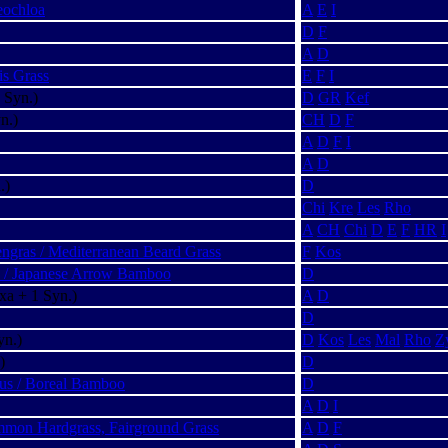
eochloa
A
E
I
D
F
A
D
is Grass
E
F
I
 Syn.)
D
GR
Kef
n.)
CH
D
F
A
D
F
I
A
D
.)
D
Chi
Kre
Les
Rho
A
CH
Chi
D
E
F
HR
I
ngras / Mediterranean Beard Grass
F
Kos
s / Japanese Arrow Bamboo
D
xa + 1 Syn.)
A
D
D
yn.)
D
Kos
Les
Mal
Rho
Z
)
D
us / Boreal Bamboo
D
A
D
I
mmon Hardgrass, Fairground Grass
A
D
F