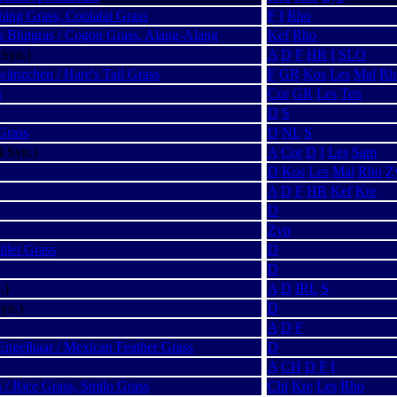
hing Grass, Coolatai Grass
F
I
Rho
es Blutgras / Cogon Grass, Alang-Alang
Kef
Rho
 Syn.)
A
D
F
HR
I
SLO
änzchen / Hare's Tail Grass
F
GR
Kos
Les
Mal
Rh
s
Cor
GR
Les
Ten
D
S
Grass
D
NL
S
4 Syn.)
A
Cor
D
I
Les
Sam
D
Kos
Les
Mal
Rho
Z
A
D
F
HR
Kef
Kre
D
Zyp
llet Grass
D
D
.)
A
D
IRL
S
yn.)
D
A
D
F
Engelhaar / Mexican Feather Grass
D
A
CH
D
F
I
 / Rice Grass, Smilo Grass
Chi
Kre
Les
Rho