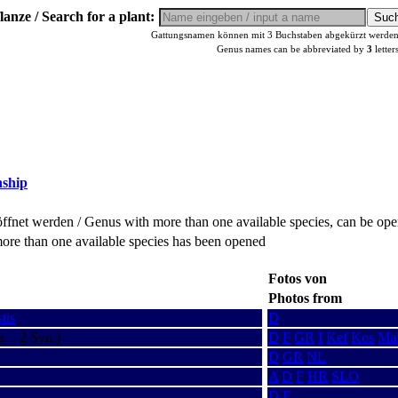
lanze / Search for a plant:
Gattungsnamen können mit 3 Buchstaben abgekürzt werden, 
Genus names can be abbreviated by
3
letter
nship
fnet werden / Genus with more than one available species, can be op
ore than one available species has been opened
Fotos von
Photos from
tis
D
a + 2 Syn.)
D
F
GR
I
Kef
Kos
Ma
D
GR
NL
A
D
F
HR
SLO
D
F