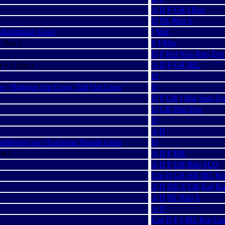
A
D
F
GR
I
Kos
D
NL
Rho
S
 Mauritanian Grass
I
Mal
 Syn.)
F
I
Rho
D
F
Kef
Kos
Rho
Zyp
 + 1 Syn.)
A
D
F
GR
IRL
D
r / Bulbous Oat Grass, Tall Oat Grass
D
D
F
GR
I
Mal
Sam
Zy
D
GR
Rho
Zyp
D
A
D
pelähren-Gras / European Slough Grass
D
yn.)
A
D
F
HR
A
D
F
HR
Rho
SLO
Cor
D
GR
HR
IRL
Ko
A
D
DK
F
GR
Kef
Ko
A
D
NL
Rho
S
A
D
Cor
D
F
I
IRL
Kre
Les