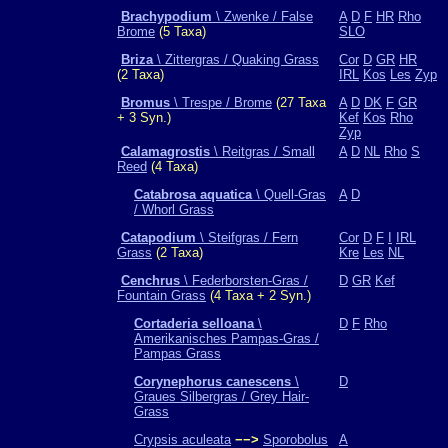
Brachypodium
\ Zwenke / False
A
D
F
HR
Rho
Brome
(5 Taxa)
SLO
Briza
\ Zittergras / Quaking Grass
Cor
D
GR
HR
(2 Taxa)
IRL
Kos
Les
Zyp
Bromus
\ Trespe / Brome
(27 Taxa
A
D
DK
F
GR
+ 3 Syn.)
Kef
Kos
Rho
Zyp
Calamagrostis
\ Reitgras / Small
A
D
NL
Rho
S
Reed
(4 Taxa)
Catabrosa aquatica
\ Quell-Gras
A
D
/ Whorl Grass
Catapodium
\ Steifgras / Fern
Cor
D
F
I
IRL
Grass
(2 Taxa)
Kre
Les
NL
Cenchrus
\ Federborsten-Gras /
D
GR
Kef
Fountain Grass
(4 Taxa + 2 Syn.)
Cortaderia selloana
\
D
F
Rho
Amerikanisches Pampas-Gras /
Pampas Grass
Corynephorus canescens
\
D
Graues Silbergras / Grey Hair-
Grass
Crypsis aculeata
−−>
Sporobolus
A