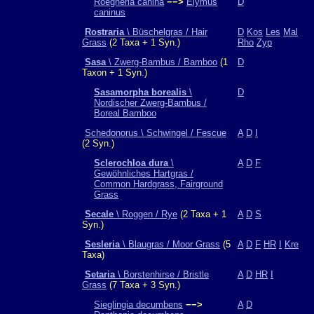
Roegneria canina
−−>
Elymus
D
caninus
Rostraria
\ Büschelgras / Hair
D
Kos
Les
Mal
Grass
(2 Taxa + 1 Syn.)
Rho
Zyp
Sasa
\ Zwerg-Bambus / Bamboo
(1
D
Taxon + 1 Syn.)
Sasamorpha borealis
\
D
Nordischer Zwerg-Bambus /
Boreal Bamboo
Schedonorus \ Schwingel / Fescue
A
D
I
(2 Syn.)
Sclerochloa dura
\
A
D
F
Gewöhnliches Hartgras /
Common Hardgrass, Fairground
Grass
Secale
\ Roggen / Rye
(2 Taxa + 1
A
D
S
Syn.)
Sesleria
\ Blaugras / Moor Grass
(5
A
D
F
HR
I
Kre
Taxa)
Setaria
\ Borstenhirse / Bristle
A
D
HR
I
Grass
(7 Taxa + 3 Syn.)
Sieglingia decumbens
−−>
A
D