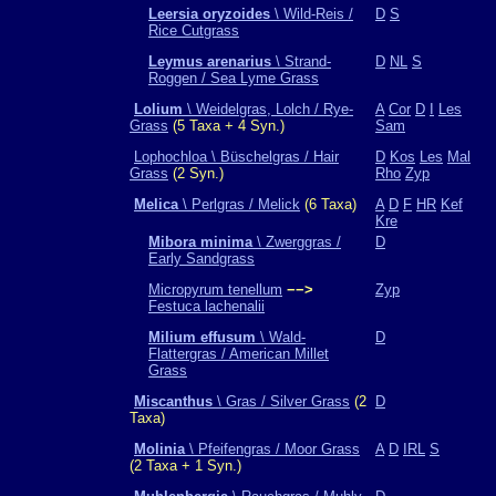
Leersia oryzoides
\ Wild-Reis /
D
S
Rice Cutgrass
Leymus arenarius
\ Strand-
D
NL
S
Roggen / Sea Lyme Grass
Lolium
\ Weidelgras, Lolch / Rye-
A
Cor
D
I
Les
Grass
(5 Taxa + 4 Syn.)
Sam
Lophochloa \ Büschelgras / Hair
D
Kos
Les
Mal
Grass
(2 Syn.)
Rho
Zyp
Melica
\ Perlgras / Melick
(6 Taxa)
A
D
F
HR
Kef
Kre
Mibora minima
\ Zwerggras /
D
Early Sandgrass
Micropyrum tenellum
−−>
Zyp
Festuca lachenalii
Milium effusum
\ Wald-
D
Flattergras / American Millet
Grass
Miscanthus
\ Gras / Silver Grass
(2
D
Taxa)
Molinia
\ Pfeifengras / Moor Grass
A
D
IRL
S
(2 Taxa + 1 Syn.)