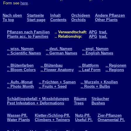
Form see
here
.
Nach oben
Startseite
Inhalt
Orchideen
Andere Pflanzen
To top
Start page
Contents
Orchids
Other Plants
Pflanzen nach Familien
.. Verwandtschaft:
APG
trad.
Plants acc. to Families
.. Relationship:
APG
trad.
.. wiss. Namen
.. deut. Namen
.. engl. Namen
.. Scientific Names
.. German Names
.. English Names
.. Blütenfarben
.. Blütenbau
.. Blattform
.. Regionen
.. Bloom Colors
.. Flower Anatomy
.. Leaf Form
.. Regions
.. Aufn.-Monat
.. Früchten + Samen
.. Wurzeln + Knollen
.. Photo Month
.. Fruits + Seed
.. Roots + Bulbs
Schädlingsbefall + Missbildungen
Bäume
Sträucher
Pest Infestation + Deformations
Trees
Bushes
Wasser-Pfl.
Kletter-/Schling-Pfl.
Nutz-Pfl.
Zier-Pflanzen
Water Plants
Climbers + Twiners
Useful Pl.
Ornamental Pl.