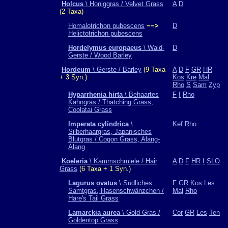
Holcus
\ Honiggras / Velvet Grass
A
D
(2 Taxa)
Homalotrichon pubescens
−−>
D
Helictotrichon pubescens
Hordelymus europaeus
\ Wald-
D
Gerste / Wood Barley
Hordeum
\ Gerste / Barley
(9 Taxa
A
D
F
GR
HR
+ 3 Syn.)
Kos
Kre
Mal
Rho
S
Sam
Zyp
Hyparrhenia hirta
\ Behaartes
F
I
Rho
Kahngras / Thatching Grass,
Coolatai Grass
Imperata cylindrica
\
Kef
Rho
Silberhaargras, Japanisches
Blutgras / Cogon Grass, Alang-
Alang
Koeleria
\ Kammschmiele / Hair
A
D
F
HR
I
SLO
Grass
(6 Taxa + 1 Syn.)
Lagurus ovatus
\ Südliches
F
GR
Kos
Les
Samtgras, Hasenschwänzchen /
Mal
Rho
Hare's Tail Grass
Lamarckia aurea
\ Gold-Gras /
Cor
GR
Les
Ten
Goldentop Grass