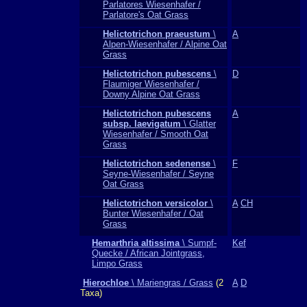
Parlatores Wiesenhafer /
Parlatore's Oat Grass
Helictotrichon praeustum
\
A
Alpen-Wiesenhafer / Alpine Oat
Grass
Helictotrichon pubescens
\
D
Flaumiger Wiesenhafer /
Downy Alpine Oat Grass
Helictotrichon pubescens
A
subsp. laevigatum
\ Glatter
Wiesenhafer / Smooth Oat
Grass
Helictotrichon sedenense
\
F
Seyne-Wiesenhafer / Seyne
Oat Grass
Helictotrichon versicolor
\
A
CH
Bunter Wiesenhafer / Oat
Grass
Hemarthria altissima
\ Sumpf-
Kef
Quecke / African Jointgrass,
Limpo Grass
Hierochloe
\ Mariengras / Grass
(2
A
D
Taxa)