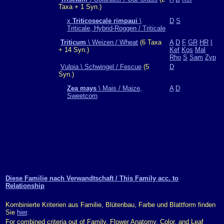
Taxa + 1 Syn.)
x
Triticosecale rimpaui
\
D
S
Triticale, Hybrid-Roggen / Triticale
Triticum
\ Weizen / Wheat
(6 Taxa
A
D
F
GR
HR
I
+ 14 Syn.)
Kef
Kos
Mal
Rho
S
Sam
Zyp
Vulpia \ Schwingel / Fescue
(5
D
Syn.)
Zea mays
\ Mais / Maize,
A
D
Sweetcorn
Diese Familie nach Verwandtschaft / This Family acc. to
Relationship
Kombinierte Kriterien aus Familie, Blütenbau, Farbe und Blattform finden
Sie
hier
.
For combined criteria out of Family, Flower Anatomy, Color, and Leaf