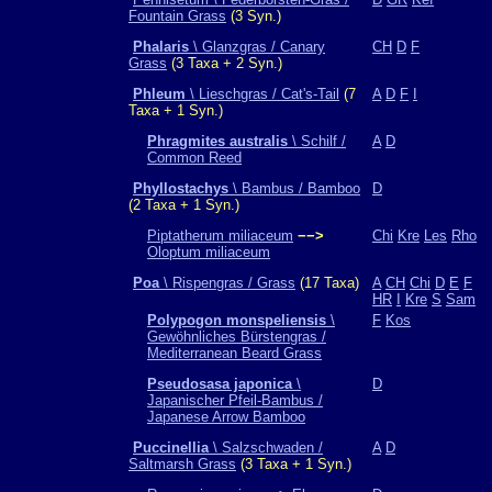
Fountain Grass
(3 Syn.)
Phalaris
\ Glanzgras / Canary
CH
D
F
Grass
(3 Taxa + 2 Syn.)
Phleum
\ Lieschgras / Cat's-Tail
(7
A
D
F
I
Taxa + 1 Syn.)
Phragmites australis
\ Schilf /
A
D
Common Reed
Phyllostachys
\ Bambus / Bamboo
D
(2 Taxa + 1 Syn.)
Piptatherum miliaceum
−−>
Chi
Kre
Les
Rho
Oloptum miliaceum
Poa
\ Rispengras / Grass
(17 Taxa)
A
CH
Chi
D
E
F
HR
I
Kre
S
Sam
Polypogon monspeliensis
\
F
Kos
Gewöhnliches Bürstengras /
Mediterranean Beard Grass
Pseudosasa japonica
\
D
Japanischer Pfeil-Bambus /
Japanese Arrow Bamboo
Puccinellia
\ Salzschwaden /
A
D
Saltmarsh Grass
(3 Taxa + 1 Syn.)