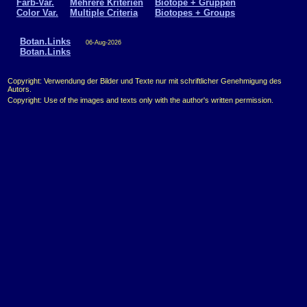
Farb-Var.
Mehrere Kriterien
Biotope + Gruppen
Color Var.
Multiple Criteria
Biotopes + Groups
Botan.Links
06-Aug-2026
Botan.Links
Copyright: Verwendung der Bilder und Texte nur mit schriftlicher Genehmigung des
Autors.
Copyright: Use of the images and texts only with the author's written permission.