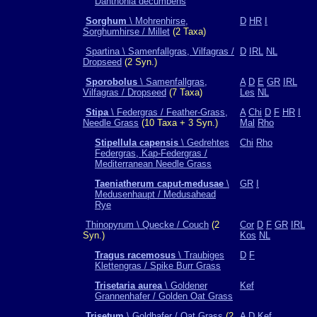
Danthonia decumbens
Sorghum
\ Mohrenhirse,
D
HR
I
Sorghumhirse / Millet
(2 Taxa)
Spartina \ Samenfallgras, Vilfagras /
D
IRL
NL
Dropseed
(2 Syn.)
Sporobolus
\ Samenfallgras,
A
D
E
GR
IRL
Vilfagras / Dropseed
(7 Taxa)
Les
NL
Stipa
\ Federgras / Feather-Grass,
A
Chi
D
F
HR
I
Needle Grass
(10 Taxa + 3 Syn.)
Mal
Rho
Stipellula capensis
\ Gedrehtes
Chi
Rho
Federgras, Kap-Federgras /
Mediterranean Needle Grass
Taeniatherum caput-medusae
\
GR
I
Medusenhaupt / Medusahead
Rye
Thinopyrum \ Quecke / Couch
(2
Cor
D
F
GR
IRL
Syn.)
Kos
NL
Tragus racemosus
\ Traubiges
D
F
Klettengras / Spike Burr Grass
Trisetaria aurea
\ Goldener
Kef
Grannenhafer / Golden Oat Grass
Trisetum
\ Goldhafer / Oat Grass
(2
A
D
Kef