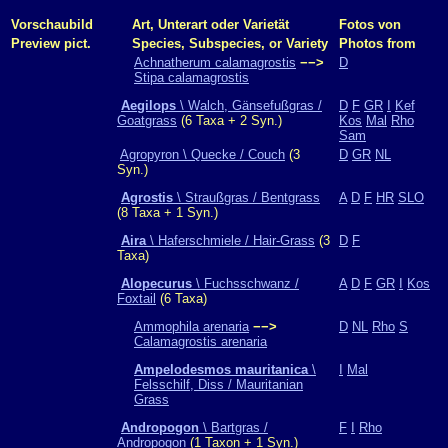
Vorschaubild
Art, Unterart oder Varietät
Fotos von
Preview pict.
Species, Subspecies, or Variety
Photos from
Achnatherum calamagrostis
−−>
D
Stipa calamagrostis
Aegilops
\ Walch, Gänsefußgras /
D
F
GR
I
Kef
Goatgrass
(6 Taxa + 2 Syn.)
Kos
Mal
Rho
Sam
Agropyron \ Quecke / Couch
(3
D
GR
NL
Syn.)
Agrostis
\ Straußgras / Bentgrass
A
D
F
HR
SLO
(8 Taxa + 1 Syn.)
Aira
\ Haferschmiele / Hair-Grass
(3
D
F
Taxa)
Alopecurus
\ Fuchsschwanz /
A
D
F
GR
I
Kos
Foxtail
(6 Taxa)
Ammophila arenaria
−−>
D
NL
Rho
S
Calamagrostis arenaria
Ampelodesmos mauritanica
\
I
Mal
Felsschilf, Diss / Mauritanian
Grass
Andropogon
\ Bartgras /
F
I
Rho
Andropogon
(1 Taxon + 1 Syn.)