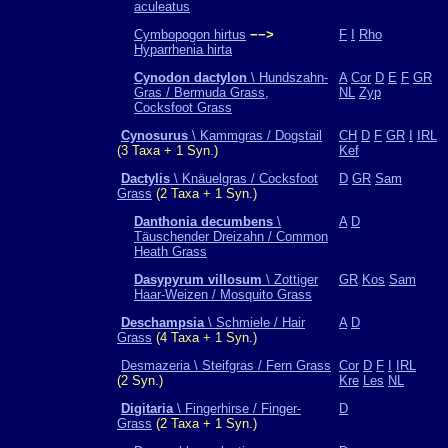
aculeatus
Cymbopogon hirtus
−−>
F
I
Rho
Hyparrhenia hirta
Cynodon dactylon
\ Hundszahn-
A
Cor
D
E
F
GR
Gras / Bermuda Grass,
NL
Zyp
Cocksfoot Grass
Cynosurus
\ Kammgras / Dogstail
CH
D
F
GR
I
IRL
(3 Taxa + 1 Syn.)
Kef
Dactylis
\ Knäuelgras / Cocksfoot
D
GR
Sam
Grass
(2 Taxa + 1 Syn.)
Danthonia decumbens
\
A
D
Täuschender Dreizahn / Common
Heath Grass
Dasypyrum villosum
\ Zottiger
GR
Kos
Sam
Haar-Weizen / Mosquito Grass
Deschampsia
\ Schmiele / Hair
A
D
Grass
(4 Taxa + 1 Syn.)
Desmazeria \ Steifgras / Fern Grass
Cor
D
F
I
IRL
(2 Syn.)
Kre
Les
NL
Digitaria
\ Fingerhirse / Finger-
D
Grass
(2 Taxa + 1 Syn.)