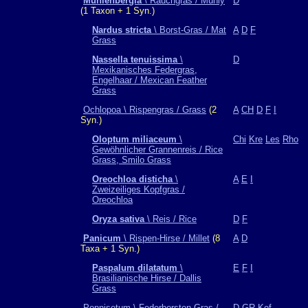
Muhlenbergia
\ Rauchgras / Muhly
D
(1 Taxon + 1 Syn.)
Nardus stricta
\ Borst-Gras / Mat
A
D
F
Grass
Nassella tenuissima
\
D
Mexikanisches Federgras,
Engelhaar / Mexican Feather
Grass
Ochlopoa \ Rispengras / Grass
(2
A
CH
D
F
I
Syn.)
Oloptum miliaceum
\
Chi
Kre
Les
Rho
Gewöhnlicher Grannenreis / Rice
Grass, Smilo Grass
Oreochloa disticha
\
A
E
I
Zweizeiliges Kopfgras /
Oreochloa
Oryza sativa
\ Reis / Rice
D
F
Panicum
\ Rispen-Hirse / Millet
(8
A
D
Taxa + 1 Syn.)
Paspalum dilatatum
\
E
F
I
Brasilianische Hirse / Dallis
Grass
Pennisetum \ Federborsten-Gras /
D
GR
Kef