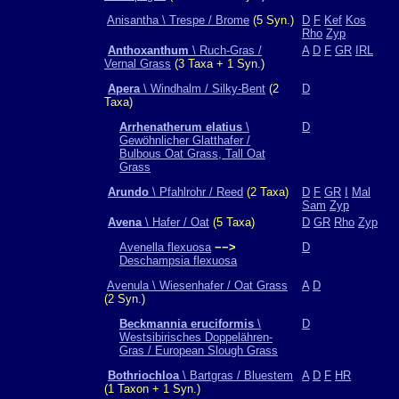
Anisantha \ Trespe / Brome
(5 Syn.)
D
F
Kef
Kos
Rho
Zyp
Anthoxanthum
\ Ruch-Gras /
A
D
F
GR
IRL
Vernal Grass
(3 Taxa + 1 Syn.)
Apera
\ Windhalm / Silky-Bent
(2
D
Taxa)
Arrhenatherum elatius
\
D
Gewöhnlicher Glatthafer /
Bulbous Oat Grass, Tall Oat
Grass
Arundo
\ Pfahlrohr / Reed
(2 Taxa)
D
F
GR
I
Mal
Sam
Zyp
Avena
\ Hafer / Oat
(5 Taxa)
D
GR
Rho
Zyp
Avenella flexuosa
−−>
D
Deschampsia flexuosa
Avenula \ Wiesenhafer / Oat Grass
A
D
(2 Syn.)
Beckmannia eruciformis
\
D
Westsibirisches Doppelähren-
Gras / European Slough Grass
Bothriochloa
\ Bartgras / Bluestem
A
D
F
HR
(1 Taxon + 1 Syn.)