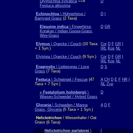
Drymochloa sylvatica
−−>
D
Festuca altissima
Echinochloa
\ Hühnerhirse /
D
I
Barnyard Grass
(2 Taxa)
Eleusine indica
\ Fingerhirse,
D
GR
Korakan / Indian Goose-Grass,
Wire-Grass
Elymus
\ Quecke / Couch
(10 Taxa
Cor
D
F
GR
I
+ 1 Syn.)
IRL
Kos
NL
Elytrigia \ Quecke / Couch
(9 Syn.)
Cor
D
F
GR
I
IRL
Kos
NL
Eragrostis
\ Liebesgras / Love
D
S
Grass
(7 Taxa)
Festuca
\ Schwingel / Fescue
(47
A
CH
D
E
F
HR
I
Taxa + 7 Syn.)
NL
Zyp
x
Festulolium holmbergii
\
D
Wiesen-Schweidel / Hybrid Grass
Glyceria
\ Schwaden / Manna
A
D
F
Grass, Glyceria
(5 Taxa + 1 Syn.)
Helictotrichon
\ Wiesenhafer / Oat
Grass (6 Taxa)
Helictotrichon parlatorei
\
I