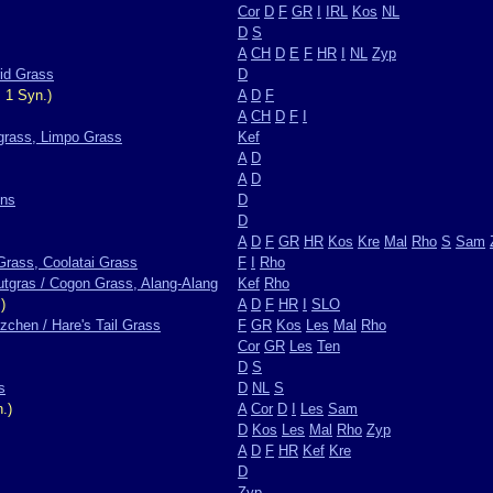
Cor
D
F
GR
I
IRL
Kos
NL
D
S
A
CH
D
E
F
HR
I
NL
Zyp
id Grass
D
 1 Syn.)
A
D
F
A
CH
D
F
I
grass, Limpo Grass
Kef
A
D
A
D
ens
D
D
A
D
F
GR
HR
Kos
Kre
Mal
Rho
S
Sam
Grass, Coolatai Grass
F
I
Rho
utgras / Cogon Grass, Alang-Alang
Kef
Rho
)
A
D
F
HR
I
SLO
chen / Hare's Tail Grass
F
GR
Kos
Les
Mal
Rho
Cor
GR
Les
Ten
D
S
s
D
NL
S
.)
A
Cor
D
I
Les
Sam
D
Kos
Les
Mal
Rho
Zyp
A
D
F
HR
Kef
Kre
D
Zyp