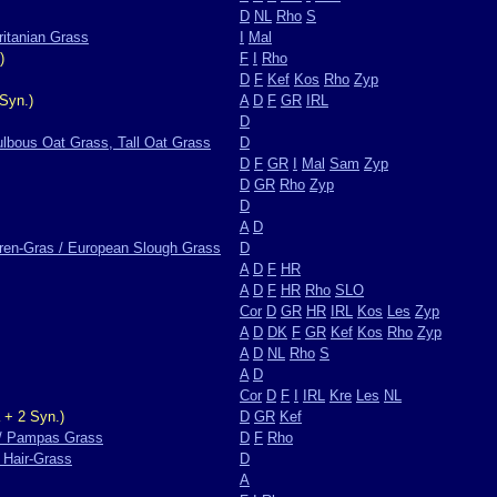
D
NL
Rho
S
ritanian Grass
I
Mal
)
F
I
Rho
D
F
Kef
Kos
Rho
Zyp
Syn.)
A
D
F
GR
IRL
D
ulbous Oat Grass, Tall Oat Grass
D
D
F
GR
I
Mal
Sam
Zyp
D
GR
Rho
Zyp
D
A
D
ren-Gras / European Slough Grass
D
A
D
F
HR
A
D
F
HR
Rho
SLO
Cor
D
GR
HR
IRL
Kos
Les
Zyp
A
D
DK
F
GR
Kef
Kos
Rho
Zyp
A
D
NL
Rho
S
A
D
Cor
D
F
I
IRL
Kre
Les
NL
 + 2 Syn.)
D
GR
Kef
/ Pampas Grass
D
F
Rho
 Hair-Grass
D
A