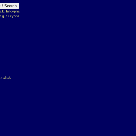
B. tul cypria
e.g. tul cypria
 click