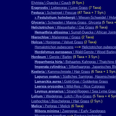
Elytrigia \ Quecke / Couch
(9 Syn.)
Eragrostis
\ Liebesgras / Love Grass
(7 Taxa)
Festuca
\ Schwingel / Fescue
(47 Taxa + 7 Syn.)
x
Festulolium holmbergii
\ Wiesen-Schweidel / Hybr
Glyceria
\ Schwaden / Manna Grass, Glyceria
(5 Taxa +
Helictotrichon
\ Wiesenhafer / Oat Grass
(6 Taxa)
Hemarthria altissima
\ Sumpf-Quecke / African Joint
Hierochloe
\ Mariengras / Grass
(2 Taxa)
Holcus
\ Honiggras / Velvet Grass
(2 Taxa)
Homalotrichon pubescens
−−>
Helictotrichon pubesc
Hordelymus europaeus
\ Wald-Gerste / Wood Barley
Hordeum
\ Gerste / Barley
(9 Taxa + 3 Syn.)
Hyparrhenia hirta
\ Behaartes Kahngras / Thatching 
Imperata cylindrica
\ Silberhaargras, Japanisches Bl
Koeleria
\ Kammschmiele / Hair Grass
(6 Taxa + 1 Syn.
Lagurus ovatus
\ Südliches Samtgras, Hasenschwänz
Lamarckia aurea
\ Gold-Gras / Goldentop Grass
Leersia oryzoides
\ Wild-Reis / Rice Cutgrass
Leymus arenarius
\ Strand-Roggen / Sea Lyme Gras
Lolium
\ Weidelgras, Lolch / Rye-Grass
(5 Taxa + 4 Syn
Lophochloa \ Büschelgras / Hair Grass
(2 Syn.)
Melica
\ Perlgras / Melick
(6 Taxa)
Mibora minima
\ Zwerggras / Early Sandgrass
Micropyrum tenellum
−−>
Festuca lachenalii