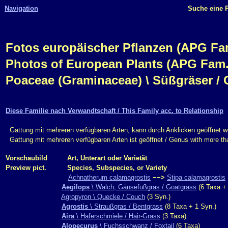
Navigation
Suche eine P
Fotos europäischer Pflanzen (APG Fam.,
Photos of European Plants (APG Fam.,
Poaceae (Graminaceae) \ Süßgräser / 
Diese Familie nach Verwandtschaft / This Family acc. to Relationship
Gattung mit mehreren verfügbaren Arten, kann durch Anklicken geöffnet w
Gattung mit mehreren verfügbaren Arten ist geöffnet / Genus with more t
Vorschaubild
Art, Unterart oder Varietät
Preview pict.
Species, Subspecies, or Variety
Achnatherum calamagrostis
−−>
Stipa calamagrostis
Aegilops
\ Walch, Gänsefußgras / Goatgrass
(6 Taxa + 
Agropyron \ Quecke / Couch
(3 Syn.)
Agrostis
\ Straußgras / Bentgrass
(8 Taxa + 1 Syn.)
Aira
\ Haferschmiele / Hair-Grass
(3 Taxa)
Alopecurus
\ Fuchsschwanz / Foxtail
(6 Taxa)