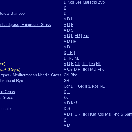
D
Kos
Les
Mal
Rho
Zyp
D
Boreal Bamboo
D
A
D
I
 Hardgrass, Fairground Grass
A
D
F
A
D
S
A
D
F
HR
I
Kre
A
D
HR
I
A
D
D
HR
I
D
IRL
NL
xa)
A
D
E
GR
IRL
Les
NL
xa + 3 Syn.)
A
Chi
D
F
HR
I
Mal
Rho
rgras / Mediterranean Needle Grass
Chi
Rho
dusahead Rye
GR
I
Cor
D
F
GR
IRL
Kos
NL
urr Grass
D
F
at Grass
Kef
A
D
Kef
iticale
D
S
A
D
F
GR
HR
I
Kef
Kos
Mal
Rho
S
Sa
D
A
D