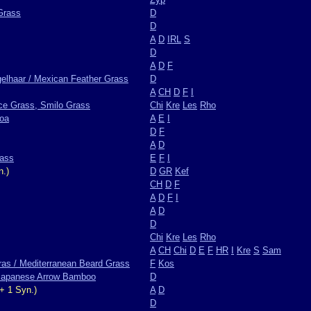
 Grass
D
D
A
D
IRL
S
D
A
D
F
elhaar / Mexican Feather Grass
D
A
CH
D
F
I
ice Grass, Smilo Grass
Chi
Kre
Les
Rho
loa
A
E
I
D
F
A
D
rass
E
F
I
n.)
D
GR
Kef
CH
D
F
A
D
F
I
A
D
D
Chi
Kre
Les
Rho
A
CH
Chi
D
E
F
HR
I
Kre
S
Sam
as / Mediterranean Beard Grass
F
Kos
 Japanese Arrow Bamboo
D
+ 1 Syn.)
A
D
D