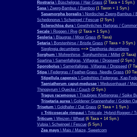
Rostraria
\ Büschelgras / Hair Grass
(2 Taxa + 1 Syn.)
Sasa
\ Zwerg-Bambus / Bamboo
(1 Taxon + 1 Syn.)
Sasamorpha borealis
\ Nordischer Zwerg-Bambus / 
Schedonorus \ Schwingel / Fescue
(2 Syn.)
Sclerochloa dura
\ Gewöhnliches Hartgras / Common
Secale
\ Roggen / Rye
(2 Taxa + 1 Syn.)
Sesleria
\ Blaugras / Moor Grass
(5 Taxa)
Setaria
\ Borstenhirse / Bristle Grass
(7 Taxa + 3 Syn.)
Sieglingia decumbens
−−>
Danthonia decumbens
Sorghum
\ Mohrenhirse, Sorghumhirse / Millet
(2 Taxa)
Spartina \ Samenfallgras, Vilfagras / Dropseed
(2 Syn.)
Sporobolus
\ Samenfallgras, Vilfagras / Dropseed
(7 Ta
Stipa
\ Federgras / Feather-Grass, Needle Grass
(10 Ta
Stipellula capensis
\ Gedrehtes Federgras, Kap-Fede
Taeniatherum caput-medusae
\ Medusenhaupt / Me
Thinopyrum \ Quecke / Couch
(2 Syn.)
Tragus racemosus
\ Traubiges Klettengras / Spike B
Trisetaria aurea
\ Goldener Grannenhafer / Golden O
Trisetum
\ Goldhafer / Oat Grass
(2 Taxa + 1 Syn.)
x
Triticosecale rimpaui
\ Triticale, Hybrid-Roggen / Tr
Triticum
\ Weizen / Wheat
(6 Taxa + 14 Syn.)
Vulpia \ Schwingel / Fescue
(5 Syn.)
Zea mays
\ Mais / Maize, Sweetcorn