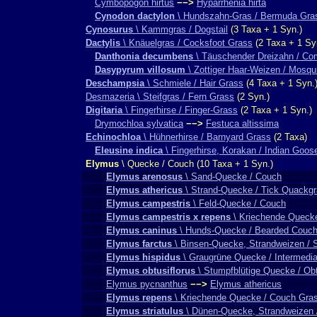
Cymbopogon hirtus
−−>
Hyparrhenia hirta
Cynodon dactylon
\ Hundszahn-Gras / Bermuda Gra
Cynosurus
\ Kammgras / Dogstail
(3 Taxa + 1 Syn.)
Dactylis
\ Knäuelgras / Cocksfoot Grass
(2 Taxa + 1 Sy
Danthonia decumbens
\ Täuschender Dreizahn / C
Dasypyrum villosum
\ Zottiger Haar-Weizen / Mosqu
Deschampsia
\ Schmiele / Hair Grass
(4 Taxa + 1 Syn.
Desmazeria \ Steifgras / Fern Grass
(2 Syn.)
Digitaria
\ Fingerhirse / Finger-Grass
(2 Taxa + 1 Syn.)
Drymochloa sylvatica
−−>
Festuca altissima
Echinochloa
\ Hühnerhirse / Barnyard Grass
(2 Taxa)
Eleusine indica
\ Fingerhirse, Korakan / Indian Goos
Elymus
\ Quecke / Couch (10 Taxa + 1 Syn.)
Elymus arenosus
\ Sand-Quecke / Couch
Elymus athericus
\ Strand-Quecke / Tick Quackg
Elymus campestris
\ Feld-Quecke / Couch
Elymus campestris x repens
\ Kriechende Queck
Elymus caninus
\ Hunds-Quecke / Bearded Couc
Elymus farctus
\ Binsen-Quecke, Strandweizen /
Elymus hispidus
\ Graugrüne Quecke / Intermedi
Elymus obtusiflorus
\ Stumpfblütige Quecke / O
Elymus pycnanthus
−−>
Elymus athericus
Elymus repens
\ Kriechende Quecke / Couch Gra
Elymus striatulus
\ Dünen-Quecke, Strandweizen 