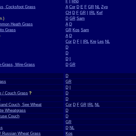
F
I
Rho
ss, Cocksfoot Grass
A
Cor
D
E
F
GR
NL
Zyp
CH
D
F
GR
I
IRL
Kef
n.)
D
GR
Sam
ommon Heath Grass
A
D
ito Grass
GR
Kos
Sam
)
A
D
Cor
D
F
I
IRL
Kre
Les
NL
D
D
D
I
e-Grass, Wire-Grass
D
GR
D
rass
GR
D
I
e / Couch Grass
?
D
h
D
 Sand Couch, See Wheat
Cor
D
F
GR
IRL
NL
ate Wheatgrass
D
btuse Couch
D
GR
ss
D
NL
/ Russian Wheat Grass
Kos