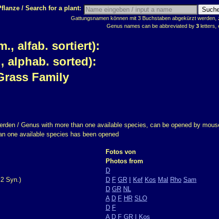
flanze / Search for a plant:
Gattungsnamen können mit 3 Buchstaben abgekürzt werden, z.
Genus names can be abbreviated by
3
letters, 
 alfab. sortiert):
 alphab. sorted):
Grass Family
erden / Genus with more than one available species, can be opened by mouse
han one available species has been opened
Fotos von
Photos from
D
2 Syn.)
D
F
GR
I
Kef
Kos
Mal
Rho
Sam
D
GR
NL
A
D
F
HR
SLO
D
F
A
D
F
GR
I
Kos