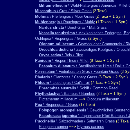
Milium effusum
\ Wald-Flattergras / American Millet
Miscanthus
\ Gras / Silver Grass
(2 Taxa)
Molinia
\ Pfeifengras / Moor Grass
(2 Taxa + 1 Syn.)
Muhlenbergia
\ Rauchgras / Muhly
(1 Taxon + 1 Syn.)
Nardus stricta
\ Borst-Gras / Mat Grass
Nassella tenuissima
\ Mexikanisches Federgras, Eng
Ochlopoa \ Rispengras / Grass
(2 Syn.)
Oloptum miliaceum
\ Gewöhnlicher Grannenreis / R
Oreochloa disticha
\ Zweizeiliges Kopfgras / Oreoch
Oryza sativa
\ Reis / Rice
Panicum
\ Rispen-Hirse / Millet
(8 Taxa + 1 Syn.)
Paspalum dilatatum
\ Brasilianische Hirse / Dallis G
Pennisetum \ Federborsten-Gras / Fountain Grass
(3 Sy
Phalaris
\ Glanzgras / Canary Grass
(3 Taxa + 2 Syn.)
Phleum
\ Lieschgras / Cat's-Tail
(7 Taxa + 1 Syn.)
Phragmites australis
\ Schilf / Common Reed
Phyllostachys
\ Bambus / Bamboo
(2 Taxa + 1 Syn.)
Piptatherum miliaceum
−−>
Oloptum miliaceum
Poa
\ Rispengras / Grass
(17 Taxa)
Polypogon monspeliensis
\ Gewöhnliches Bürstengr
Pseudosasa japonica
\ Japanischer Pfeil-Bambus /
Puccinellia
\ Salzschwaden / Saltmarsh Grass
(3 Taxa 
Roegneria canina
−−>
Elymus caninus