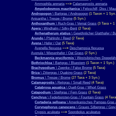
Ammophila arenaria
−−>
Calamagrostis arenaria
Ampelodesmos mauritanica
\ Felsschilf, Diss / Mau
Andropogon
\ Bartgras / Andropogon
(1 Taxon + 1 Syn.
Anisantha \ Trespe / Brome
(5 Syn.)
Anthoxanthum
\ Ruch-Gras / Vernal Grass
(3 Taxa + 1 
Apera
\ Windhalm / Silky-Bent
(2 Taxa)
Arrhenatherum elatius
\ Gewöhnlicher Glatthafer / B
Arundo
\ Pfahlrohr / Reed
(2 Taxa)
Avena
\ Hafer / Oat
(5 Taxa)
Avenella flexuosa
−−>
Deschampsia flexuosa
Avenula \ Wiesenhafer / Oat Grass
(2 Syn.)
Beckmannia eruciformis
\ Westsibirisches Doppeläh
Bothriochloa
\ Bartgras / Bluestem
(1 Taxon + 1 Syn.)
Brachypodium
\ Zwenke / False Brome
(5 Taxa)
Briza
\ Zittergras / Quaking Grass
(2 Taxa)
Bromus
\ Trespe / Brome
(27 Taxa + 3 Syn.)
Calamagrostis
\ Reitgras / Small Reed
(4 Taxa)
Catabrosa aquatica
\ Quell-Gras / Whorl Grass
Catapodium
\ Steifgras / Fern Grass
(2 Taxa)
Cenchrus
\ Federborsten-Gras / Fountain Grass
(4 Taxa
Cortaderia selloana
\ Amerikanisches Pampas-Gras 
Corynephorus canescens
\ Graues Silbergras / Grey
Crypsis aculeata
−−>
Sporobolus aculeatus