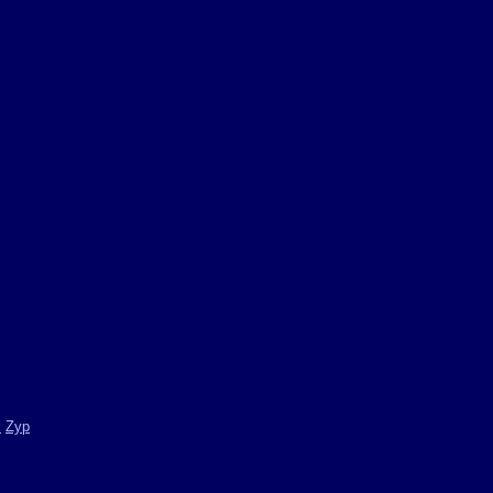
m
Zyp