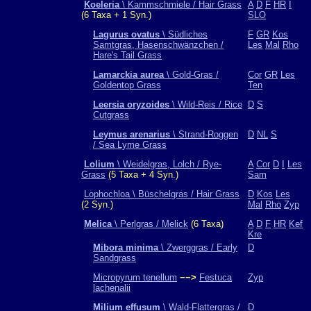
Koeleria
\ Kammschmiele / Hair Grass
A
D
F
HR
I
(6 Taxa + 1 Syn.)
SLO
Lagurus ovatus
\ Südliches
F
GR
Kos
Samtgras, Hasenschwänzchen /
Les
Mal
Rho
Hare's Tail Grass
Lamarckia aurea
\ Gold-Gras /
Cor
GR
Les
Goldentop Grass
Ten
Leersia oryzoides
\ Wild-Reis / Rice
D
S
Cutgrass
Leymus arenarius
\ Strand-Roggen
D
NL
S
/ Sea Lyme Grass
Lolium
\ Weidelgras, Lolch / Rye-
A
Cor
D
I
Les
Grass
(5 Taxa + 4 Syn.)
Sam
Lophochloa \ Büschelgras / Hair Grass
D
Kos
Les
(2 Syn.)
Mal
Rho
Zyp
Melica
\ Perlgras / Melick
(6 Taxa)
A
D
F
HR
Kef
Kre
Mibora minima
\ Zwerggras / Early
D
Sandgrass
Micropyrum tenellum
−−>
Festuca
Zyp
lachenalii
Milium effusum
\ Wald-Flattergras /
D