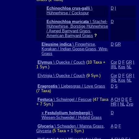
Echinochloa crus-galli
\
D
I
Hühnerhirse / Cockspur
Echinochloa muricata
\ Stachel-
D
Hühnerhirse, Borstige Hühnerhirse
/ Awned Barnyard Grass,
American Barnyard Grass
?
Eleusine indica
\ Fingerhirse,
D
GR
Korakan / Indian Goose-Grass, Wire-
Grass
Elymus
\ Quecke / Couch
(10 Taxa +
Cor
D
F
GR
I
1 Syn.)
IRL
Kos
NL
Elytrigia \ Quecke / Couch
(9 Syn.)
Cor
D
F
GR
I
IRL
Kos
NL
Eragrostis
\ Liebesgras / Love Grass
D
S
(7 Taxa)
Festuca
\ Schwingel / Fescue
(47 Taxa
A
CH
D
E
F
+ 7 Syn.)
HR
I
NL
Zyp
x
Festulolium holmbergii
\
D
Wiesen-Schweidel / Hybrid Grass
Glyceria
\ Schwaden / Manna Grass,
A
D
F
Glyceria
(5 Taxa + 1 Syn.)