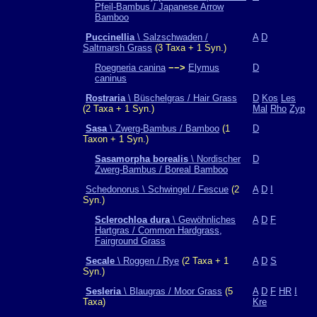
Pfeil-Bambus / Japanese Arrow
Bamboo
Puccinellia
\ Salzschwaden /
A
D
Saltmarsh Grass
(3 Taxa + 1 Syn.)
Roegneria canina
−−>
Elymus
D
caninus
Rostraria
\ Büschelgras / Hair Grass
D
Kos
Les
(2 Taxa + 1 Syn.)
Mal
Rho
Zyp
Sasa
\ Zwerg-Bambus / Bamboo
(1
D
Taxon + 1 Syn.)
Sasamorpha borealis
\ Nordischer
D
Zwerg-Bambus / Boreal Bamboo
Schedonorus \ Schwingel / Fescue
(2
A
D
I
Syn.)
Sclerochloa dura
\ Gewöhnliches
A
D
F
Hartgras / Common Hardgrass,
Fairground Grass
Secale
\ Roggen / Rye
(2 Taxa + 1
A
D
S
Syn.)
Sesleria
\ Blaugras / Moor Grass
(5
A
D
F
HR
I
Taxa)
Kre