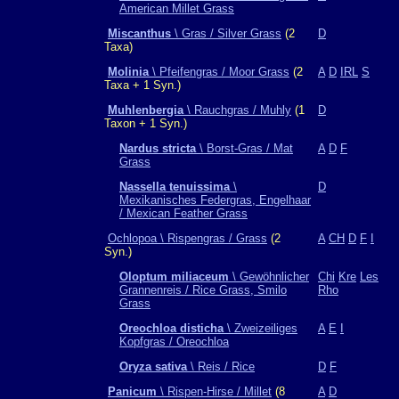
American Millet Grass
Miscanthus
\ Gras / Silver Grass
(2
D
Taxa)
Molinia
\ Pfeifengras / Moor Grass
(2
A
D
IRL
S
Taxa + 1 Syn.)
Muhlenbergia
\ Rauchgras / Muhly
(1
D
Taxon + 1 Syn.)
Nardus stricta
\ Borst-Gras / Mat
A
D
F
Grass
Nassella tenuissima
\
D
Mexikanisches Federgras, Engelhaar
/ Mexican Feather Grass
Ochlopoa \ Rispengras / Grass
(2
A
CH
D
F
I
Syn.)
Oloptum miliaceum
\ Gewöhnlicher
Chi
Kre
Les
Grannenreis / Rice Grass, Smilo
Rho
Grass
Oreochloa disticha
\ Zweizeiliges
A
E
I
Kopfgras / Oreochloa
Oryza sativa
\ Reis / Rice
D
F
Panicum
\ Rispen-Hirse / Millet
(8
A
D