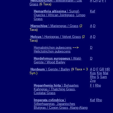
Helictotrichon
\ Wiesenhafer / Oat
A
CH
D
F
I
Grass
(6 Taxa)
Hemarthria altissima
\ Sumpf-
Kef
Quecke / African Jointgrass, Limpo
Grass
Hierochloe
\ Mariengras / Grass
(2
A
D
Taxa)
Holcus
\ Honiggras / Velvet Grass
(2
A
D
Taxa)
Homalotrichon pubescens
−−>
D
Helictotrichon pubescens
Hordelymus europaeus
\ Wald-
D
Gerste / Wood Barley
Hordeum
\ Gerste / Barley
(9 Taxa + 3
A
D
F
GR
HR
Syn.)
Kos
Kre
Mal
Rho
S
Sam
Zyp
Hyparrhenia hirta
\ Behaartes
F
I
Rho
Kahngras / Thatching Grass,
Coolatai Grass
Imperata cylindrica
\
Kef
Rho
Silberhaargras, Japanisches
Blutgras / Cogon Grass, Alang-Alang