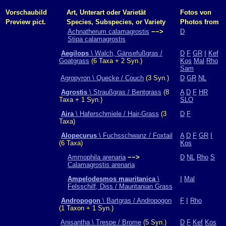
Vorschaubild
Art, Unterart oder Varietät
Fotos von
Preview pict.
Species, Subspecies, or Variety
Photos from
Achnatherum calamagrostis
−−>
D
Stipa calamagrostis
Aegilops
\ Walch, Gänsefußgras /
D
F
GR
I
Kef
Goatgrass
(6 Taxa + 2 Syn.)
Kos
Mal
Rho
Sam
Agropyron \ Quecke / Couch
(3 Syn.)
D
GR
NL
Agrostis
\ Straußgras / Bentgrass
(8
A
D
F
HR
Taxa + 1 Syn.)
SLO
Aira
\ Haferschmiele / Hair-Grass
(3
D
F
Taxa)
Alopecurus
\ Fuchsschwanz / Foxtail
A
D
F
GR
I
(6 Taxa)
Kos
Ammophila arenaria
−−>
D
NL
Rho
S
Calamagrostis arenaria
Ampelodesmos mauritanica
\
I
Mal
Felsschilf, Diss / Mauritanian Grass
Andropogon
\ Bartgras / Andropogon
F
I
Rho
(1 Taxon + 1 Syn.)
Anisantha \ Trespe / Brome
(5 Syn.)
D
F
Kef
Kos