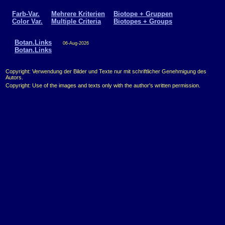
Farb-Var.
Mehrere Kriterien
Biotope + Gruppen
Color Var.
Multiple Criteria
Biotopes + Groups
Botan.Links
06-Aug-2026
Botan.Links
Copyright: Verwendung der Bilder und Texte nur mit schriftlicher Genehmigung des
Autors.
Copyright: Use of the images and texts only with the author's written permission.