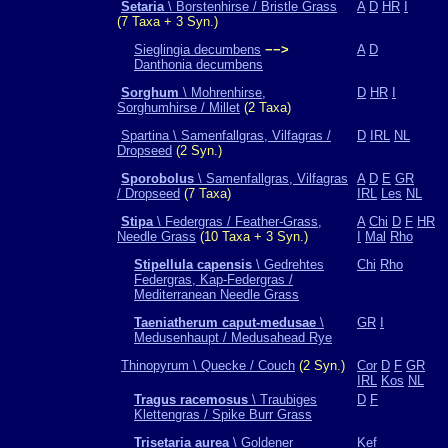
Setaria
\ Borstenhirse / Bristle Grass
A
D
HR
I
(7 Taxa + 3 Syn.)
Sieglingia decumbens
−−>
A
D
Danthonia decumbens
Sorghum
\ Mohrenhirse,
D
HR
I
Sorghumhirse / Millet
(2 Taxa)
Spartina \ Samenfallgras, Vilfagras /
D
IRL
NL
Dropseed
(2 Syn.)
Sporobolus
\ Samenfallgras, Vilfagras
A
D
E
GR
/ Dropseed
(7 Taxa)
IRL
Les
NL
Stipa
\ Federgras / Feather-Grass,
A
Chi
D
F
HR
Needle Grass
(10 Taxa + 3 Syn.)
I
Mal
Rho
Stipellula capensis
\ Gedrehtes
Chi
Rho
Federgras, Kap-Federgras /
Mediterranean Needle Grass
Taeniatherum caput-medusae
\
GR
I
Medusenhaupt / Medusahead Rye
Thinopyrum \ Quecke / Couch
(2 Syn.)
Cor
D
F
GR
IRL
Kos
NL
Tragus racemosus
\ Traubiges
D
F
Klettengras / Spike Burr Grass
Trisetaria aurea
\ Goldener
Kef