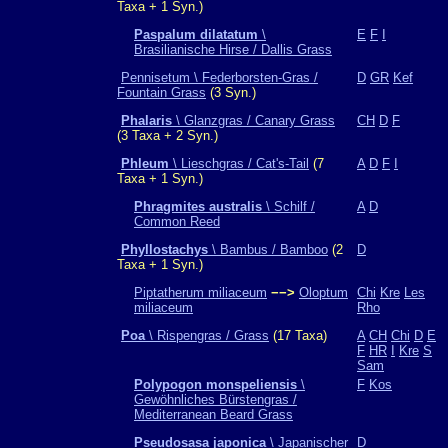
Taxa + 1 Syn.)
Paspalum dilatatum
\
E
F
I
Brasilianische Hirse / Dallis Grass
Pennisetum \ Federborsten-Gras /
D
GR
Kef
Fountain Grass
(3 Syn.)
Phalaris
\ Glanzgras / Canary Grass
CH
D
F
(3 Taxa + 2 Syn.)
Phleum
\ Lieschgras / Cat's-Tail
(7
A
D
F
I
Taxa + 1 Syn.)
Phragmites australis
\ Schilf /
A
D
Common Reed
Phyllostachys
\ Bambus / Bamboo
(2
D
Taxa + 1 Syn.)
Piptatherum miliaceum
−−>
Oloptum
Chi
Kre
Les
miliaceum
Rho
Poa
\ Rispengras / Grass
(17 Taxa)
A
CH
Chi
D
E
F
HR
I
Kre
S
Sam
Polypogon monspeliensis
\
F
Kos
Gewöhnliches Bürstengras /
Mediterranean Beard Grass
Pseudosasa japonica
\ Japanischer
D