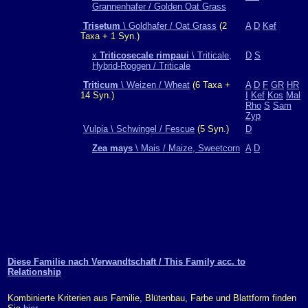
Grannenhafer / Golden Oat Grass
Trisetum
\ Goldhafer / Oat Grass
(2
A
D
Kef
Taxa + 1 Syn.)
x
Triticosecale rimpaui
\ Triticale,
D
S
Hybrid-Roggen / Triticale
Triticum
\ Weizen / Wheat
(6 Taxa +
A
D
F
GR
HR
14 Syn.)
I
Kef
Kos
Mal
Rho
S
Sam
Zyp
Vulpia \ Schwingel / Fescue
(5 Syn.)
D
Zea mays
\ Mais / Maize, Sweetcorn
A
D
Diese Familie nach Verwandtschaft / This Family acc. to
Relationship
Kombinierte Kriterien aus Familie, Blütenbau, Farbe und Blattform finden