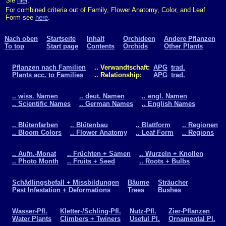
Sie
hier
.
For combined criteria out of Family, Flower Anatomy, Color, and Leaf
Form see
here
.
Nach oben
Startseite
Inhalt
Orchideen
Andere Pflanzen
To top
Start page
Contents
Orchids
Other Plants
Pflanzen nach Familien
.. Verwandtschaft:
APG
trad.
Plants acc. to Families
.. Relationship:
APG
trad.
.. wiss. Namen
.. deut. Namen
.. engl. Namen
.. Scientific Names
.. German Names
.. English Names
.. Blütenfarben
.. Blütenbau
.. Blattform
.. Regionen
.. Bloom Colors
.. Flower Anatomy
.. Leaf Form
.. Regions
.. Aufn.-Monat
.. Früchten + Samen
.. Wurzeln + Knollen
.. Photo Month
.. Fruits + Seed
.. Roots + Bulbs
Schädlingsbefall + Missbildungen
Bäume
Sträucher
Pest Infestation + Deformations
Trees
Bushes
Wasser-Pfl.
Kletter-/Schling-Pfl.
Nutz-Pfl.
Zier-Pflanzen
Water Plants
Climbers + Twiners
Useful Pl.
Ornamental Pl.