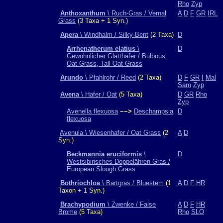
Rho
Zyp
Anthoxanthum
\ Ruch-Gras / Vernal
A
D
F
GR
IRL
Grass
(3 Taxa + 1 Syn.)
Apera
\ Windhalm / Silky-Bent
(2 Taxa)
D
Arrhenatherum elatius
\
D
Gewöhnlicher Glatthafer / Bulbous
Oat Grass, Tall Oat Grass
Arundo
\ Pfahlrohr / Reed
(2 Taxa)
D
F
GR
I
Mal
Sam
Zyp
Avena
\ Hafer / Oat
(5 Taxa)
D
GR
Rho
Zyp
Avenella flexuosa
−−>
Deschampsia
D
flexuosa
Avenula \ Wiesenhafer / Oat Grass
(2
A
D
Syn.)
Beckmannia eruciformis
\
D
Westsibirisches Doppelähren-Gras /
European Slough Grass
Bothriochloa
\ Bartgras / Bluestem
(1
A
D
F
HR
Taxon + 1 Syn.)
Brachypodium
\ Zwenke / False
A
D
F
HR
Brome
(5 Taxa)
Rho
SLO