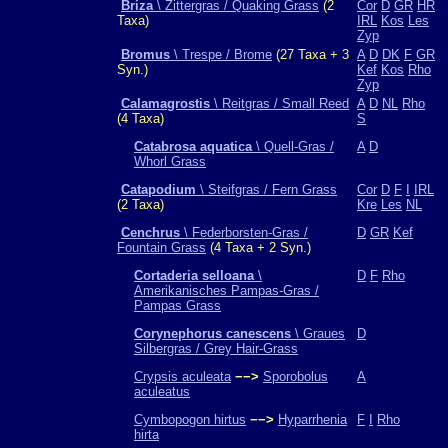
Briza
\ Zittergras / Quaking Grass
(2
Cor
D
GR
HR
Taxa)
IRL
Kos
Les
Zyp
Bromus
\ Trespe / Brome
(27 Taxa + 3
A
D
DK
F
GR
Syn.)
Kef
Kos
Rho
Zyp
Calamagrostis
\ Reitgras / Small Reed
A
D
NL
Rho
(4 Taxa)
S
Catabrosa aquatica
\ Quell-Gras /
A
D
Whorl Grass
Catapodium
\ Steifgras / Fern Grass
Cor
D
F
I
IRL
(2 Taxa)
Kre
Les
NL
Cenchrus
\ Federborsten-Gras /
D
GR
Kef
Fountain Grass
(4 Taxa + 2 Syn.)
Cortaderia selloana
\
D
F
Rho
Amerikanisches Pampas-Gras /
Pampas Grass
Corynephorus canescens
\ Graues
D
Silbergras / Grey Hair-Grass
Crypsis aculeata
−−>
Sporobolus
A
aculeatus
Cymbopogon hirtus
−−>
Hyparrhenia
F
I
Rho
hirta