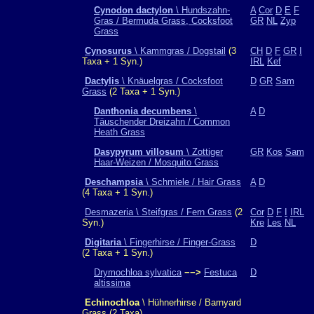
Cynodon dactylon
\ Hundszahn-
A
Cor
D
E
F
Gras / Bermuda Grass, Cocksfoot
GR
NL
Zyp
Grass
Cynosurus
\ Kammgras / Dogstail
(3
CH
D
F
GR
I
Taxa + 1 Syn.)
IRL
Kef
Dactylis
\ Knäuelgras / Cocksfoot
D
GR
Sam
Grass
(2 Taxa + 1 Syn.)
Danthonia decumbens
\
A
D
Täuschender Dreizahn / Common
Heath Grass
Dasypyrum villosum
\ Zottiger
GR
Kos
Sam
Haar-Weizen / Mosquito Grass
Deschampsia
\ Schmiele / Hair Grass
A
D
(4 Taxa + 1 Syn.)
Desmazeria \ Steifgras / Fern Grass
(2
Cor
D
F
I
IRL
Syn.)
Kre
Les
NL
Digitaria
\ Fingerhirse / Finger-Grass
D
(2 Taxa + 1 Syn.)
Drymochloa sylvatica
−−>
Festuca
D
altissima
Echinochloa
\ Hühnerhirse / Barnyard
Grass (2 Taxa)