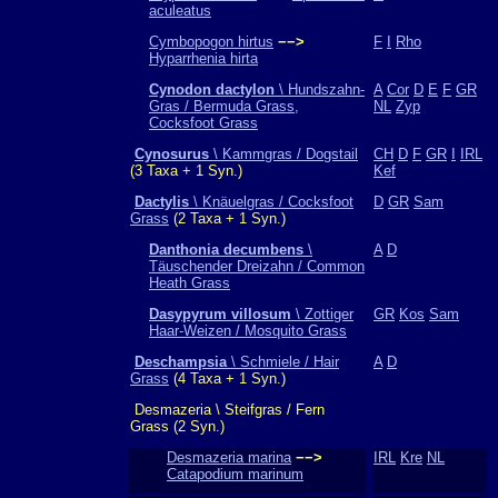
aculeatus
Cymbopogon hirtus
−−>
F
I
Rho
Hyparrhenia hirta
Cynodon dactylon
\ Hundszahn-
A
Cor
D
E
F
GR
Gras / Bermuda Grass,
NL
Zyp
Cocksfoot Grass
Cynosurus
\ Kammgras / Dogstail
CH
D
F
GR
I
IRL
(3 Taxa + 1 Syn.)
Kef
Dactylis
\ Knäuelgras / Cocksfoot
D
GR
Sam
Grass
(2 Taxa + 1 Syn.)
Danthonia decumbens
\
A
D
Täuschender Dreizahn / Common
Heath Grass
Dasypyrum villosum
\ Zottiger
GR
Kos
Sam
Haar-Weizen / Mosquito Grass
Deschampsia
\ Schmiele / Hair
A
D
Grass
(4 Taxa + 1 Syn.)
Desmazeria \ Steifgras / Fern
Grass (2 Syn.)
Desmazeria marina
−−>
IRL
Kre
NL
Catapodium marinum