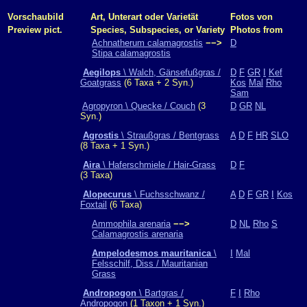
Vorschaubild
Art, Unterart oder Varietät
Fotos von
Preview pict.
Species, Subspecies, or Variety
Photos from
Achnatherum calamagrostis
−−>
D
Stipa calamagrostis
Aegilops
\ Walch, Gänsefußgras /
D
F
GR
I
Kef
Goatgrass
(6 Taxa + 2 Syn.)
Kos
Mal
Rho
Sam
Agropyron \ Quecke / Couch
(3
D
GR
NL
Syn.)
Agrostis
\ Straußgras / Bentgrass
A
D
F
HR
SLO
(8 Taxa + 1 Syn.)
Aira
\ Haferschmiele / Hair-Grass
D
F
(3 Taxa)
Alopecurus
\ Fuchsschwanz /
A
D
F
GR
I
Kos
Foxtail
(6 Taxa)
Ammophila arenaria
−−>
D
NL
Rho
S
Calamagrostis arenaria
Ampelodesmos mauritanica
\
I
Mal
Felsschilf, Diss / Mauritanian
Grass
Andropogon
\ Bartgras /
F
I
Rho
Andropogon
(1 Taxon + 1 Syn.)