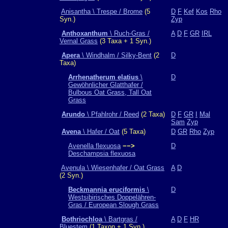
Anisantha \ Trespe / Brome
(5
D
F
Kef
Kos
Rho
Syn.)
Zyp
Anthoxanthum
\ Ruch-Gras /
A
D
F
GR
IRL
Vernal Grass
(3 Taxa + 1 Syn.)
Apera
\ Windhalm / Silky-Bent
(2
D
Taxa)
Arrhenatherum elatius
\
D
Gewöhnlicher Glatthafer /
Bulbous Oat Grass, Tall Oat
Grass
Arundo
\ Pfahlrohr / Reed
(2 Taxa)
D
F
GR
I
Mal
Sam
Zyp
Avena
\ Hafer / Oat
(5 Taxa)
D
GR
Rho
Zyp
Avenella flexuosa
−−>
D
Deschampsia flexuosa
Avenula \ Wiesenhafer / Oat Grass
A
D
(2 Syn.)
Beckmannia eruciformis
\
D
Westsibirisches Doppelähren-
Gras / European Slough Grass
Bothriochloa
\ Bartgras /
A
D
F
HR
Bluestem
(1 Taxon + 1 Syn.)