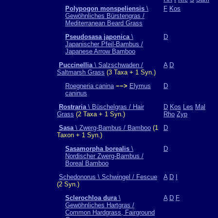
Polypogon monspeliensis
\
F
Kos
Gewöhnliches Bürstengras /
Mediterranean Beard Grass
Pseudosasa japonica
\
D
Japanischer Pfeil-Bambus /
Japanese Arrow Bamboo
Puccinellia
\ Salzschwaden /
A
D
Saltmarsh Grass
(3 Taxa + 1 Syn.)
Roegneria canina
−−>
Elymus
D
caninus
Rostraria
\ Büschelgras / Hair
D
Kos
Les
Mal
Grass
(2 Taxa + 1 Syn.)
Rho
Zyp
Sasa
\ Zwerg-Bambus / Bamboo
(1
D
Taxon + 1 Syn.)
Sasamorpha borealis
\
D
Nordischer Zwerg-Bambus /
Boreal Bamboo
Schedonorus \ Schwingel / Fescue
A
D
I
(2 Syn.)
Sclerochloa dura
\
A
D
F
Gewöhnliches Hartgras /
Common Hardgrass, Fairground