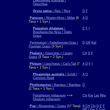
Zweizeiliges Kopfgras /
Oreochloa
Oryza sativa
\ Reis / Rice
D
F
Panicum
\ Rispen-Hirse / Millet
(8
A
D
Taxa + 1 Syn.)
Paspalum dilatatum
\
E
F
I
Brasilianische Hirse / Dallis
Grass
Pennisetum \ Federborsten-Gras /
D
GR
Kef
Fountain Grass
(3 Syn.)
Phalaris
\ Glanzgras / Canary
CH
D
F
Grass
(3 Taxa + 2 Syn.)
Phleum
\ Lieschgras / Cat's-Tail
(7
A
D
F
I
Taxa + 1 Syn.)
Phragmites australis
\ Schilf /
A
D
Common Reed
Phyllostachys
\ Bambus / Bamboo
D
(2 Taxa + 1 Syn.)
Piptatherum miliaceum
−−>
Chi
Kre
Les
Rho
Oloptum miliaceum
Poa
\ Rispengras / Grass
(17 Taxa)
A
CH
Chi
D
E
F
HR
I
Kre
S
Sam