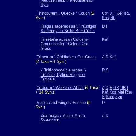
Medusenhaupt / Medusahead
Rye
Thinopyrum \ Quecke / Couch
(2
Cor
D
F
GR
IRL
Syn.)
Kos
NL
Tragus racemosus
\ Traubiges
D
F
Klettengras / Spike Burr Grass
Trisetaria aurea
\ Goldener
Kef
Grannenhafer / Golden Oat
Grass
Trisetum
\ Goldhafer / Oat Grass
A
D
Kef
(2 Taxa + 1 Syn.)
x
Triticosecale rimpaui
\
D
S
Triticale, Hybrid-Roggen /
Triticale
Triticum
\ Weizen / Wheat
(6 Taxa
A
D
F
GR
HR
I
+ 14 Syn.)
Kef
Kos
Mal
Rho
S
Sam
Zyp
Vulpia \ Schwingel / Fescue
(5
D
Syn.)
Zea mays
\ Mais / Maize,
A
D
Sweetcorn