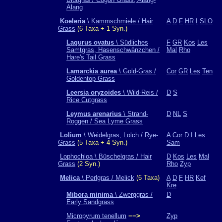
Alang
Koeleria
\ Kammschmiele / Hair
A
D
F
HR
I
SLO
Grass
(6 Taxa + 1 Syn.)
Lagurus ovatus
\ Südliches
F
GR
Kos
Les
Samtgras, Hasenschwänzchen /
Mal
Rho
Hare's Tail Grass
Lamarckia aurea
\ Gold-Gras /
Cor
GR
Les
Ten
Goldentop Grass
Leersia oryzoides
\ Wild-Reis /
D
S
Rice Cutgrass
Leymus arenarius
\ Strand-
D
NL
S
Roggen / Sea Lyme Grass
Lolium
\ Weidelgras, Lolch / Rye-
A
Cor
D
I
Les
Grass
(5 Taxa + 4 Syn.)
Sam
Lophochloa \ Büschelgras / Hair
D
Kos
Les
Mal
Grass
(2 Syn.)
Rho
Zyp
Melica
\ Perlgras / Melick
(6 Taxa)
A
D
F
HR
Kef
Kre
Mibora minima
\ Zwerggras /
D
Early Sandgrass
Micropyrum tenellum
−−>
Zyp