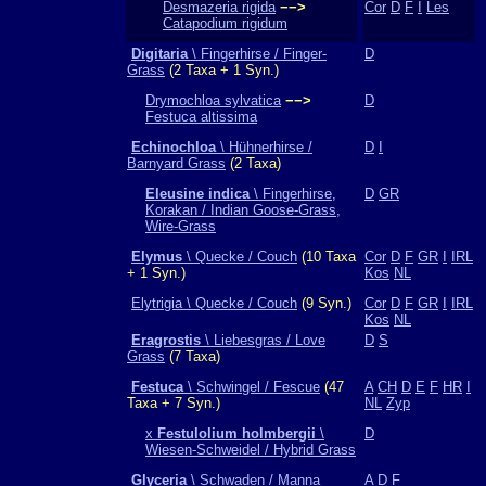
Desmazeria rigida
−−>
Cor
D
F
I
Les
Catapodium rigidum
Digitaria
\ Fingerhirse / Finger-
D
Grass
(2 Taxa + 1 Syn.)
Drymochloa sylvatica
−−>
D
Festuca altissima
Echinochloa
\ Hühnerhirse /
D
I
Barnyard Grass
(2 Taxa)
Eleusine indica
\ Fingerhirse,
D
GR
Korakan / Indian Goose-Grass,
Wire-Grass
Elymus
\ Quecke / Couch
(10 Taxa
Cor
D
F
GR
I
IRL
+ 1 Syn.)
Kos
NL
Elytrigia \ Quecke / Couch
(9 Syn.)
Cor
D
F
GR
I
IRL
Kos
NL
Eragrostis
\ Liebesgras / Love
D
S
Grass
(7 Taxa)
Festuca
\ Schwingel / Fescue
(47
A
CH
D
E
F
HR
I
Taxa + 7 Syn.)
NL
Zyp
x
Festulolium holmbergii
\
D
Wiesen-Schweidel / Hybrid Grass
Glyceria
\ Schwaden / Manna
A
D
F