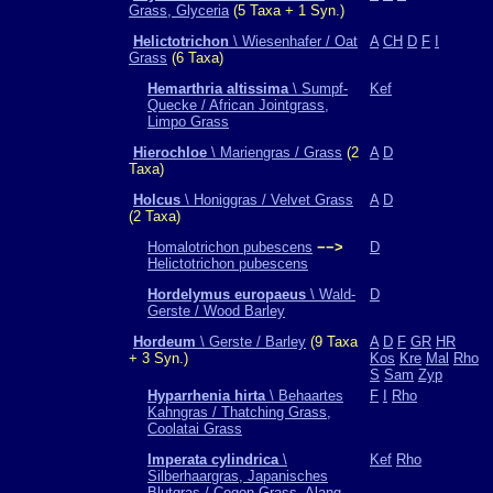
Grass, Glyceria
(5 Taxa + 1 Syn.)
Helictotrichon
\ Wiesenhafer / Oat
A
CH
D
F
I
Grass
(6 Taxa)
Hemarthria altissima
\ Sumpf-
Kef
Quecke / African Jointgrass,
Limpo Grass
Hierochloe
\ Mariengras / Grass
(2
A
D
Taxa)
Holcus
\ Honiggras / Velvet Grass
A
D
(2 Taxa)
Homalotrichon pubescens
−−>
D
Helictotrichon pubescens
Hordelymus europaeus
\ Wald-
D
Gerste / Wood Barley
Hordeum
\ Gerste / Barley
(9 Taxa
A
D
F
GR
HR
+ 3 Syn.)
Kos
Kre
Mal
Rho
S
Sam
Zyp
Hyparrhenia hirta
\ Behaartes
F
I
Rho
Kahngras / Thatching Grass,
Coolatai Grass
Imperata cylindrica
\
Kef
Rho
Silberhaargras, Japanisches
Blutgras / Cogon Grass, Alang-