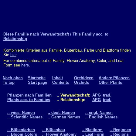
Diese Familie nach Verwandtschaft / This Family acc. to
Relationship
Kombinierte Kriterien aus Familie, Blütenbau, Farbe und Blattform finden
Sie
hier
.
For combined criteria out of Family, Flower Anatomy, Color, and Leaf
Form see
here
.
Nach oben
Startseite
Inhalt
Orchideen
Andere Pflanzen
To top
Start page
Contents
Orchids
Other Plants
Pflanzen nach Familien
.. Verwandtschaft:
APG
trad.
Plants acc. to Families
.. Relationship:
APG
trad.
.. wiss. Namen
.. deut. Namen
.. engl. Namen
.. Scientific Names
.. German Names
.. English Names
.. Blütenfarben
.. Blütenbau
.. Blattform
.. Regionen
.. Bloom Colors
.. Flower Anatomy
.. Leaf Form
.. Regions