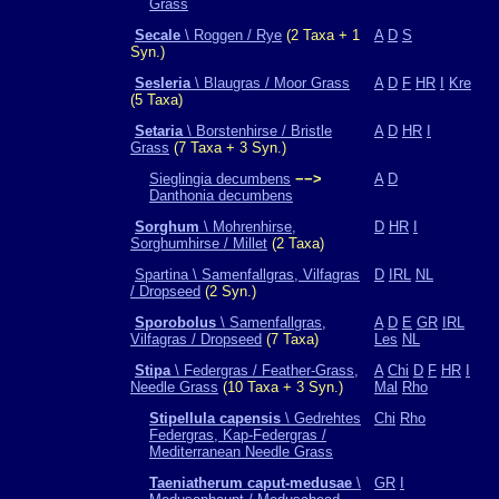
Grass
Secale
\ Roggen / Rye
(2 Taxa + 1
A
D
S
Syn.)
Sesleria
\ Blaugras / Moor Grass
A
D
F
HR
I
Kre
(5 Taxa)
Setaria
\ Borstenhirse / Bristle
A
D
HR
I
Grass
(7 Taxa + 3 Syn.)
Sieglingia decumbens
−−>
A
D
Danthonia decumbens
Sorghum
\ Mohrenhirse,
D
HR
I
Sorghumhirse / Millet
(2 Taxa)
Spartina \ Samenfallgras, Vilfagras
D
IRL
NL
/ Dropseed
(2 Syn.)
Sporobolus
\ Samenfallgras,
A
D
E
GR
IRL
Vilfagras / Dropseed
(7 Taxa)
Les
NL
Stipa
\ Federgras / Feather-Grass,
A
Chi
D
F
HR
I
Needle Grass
(10 Taxa + 3 Syn.)
Mal
Rho
Stipellula capensis
\ Gedrehtes
Chi
Rho
Federgras, Kap-Federgras /
Mediterranean Needle Grass
Taeniatherum caput-medusae
\
GR
I