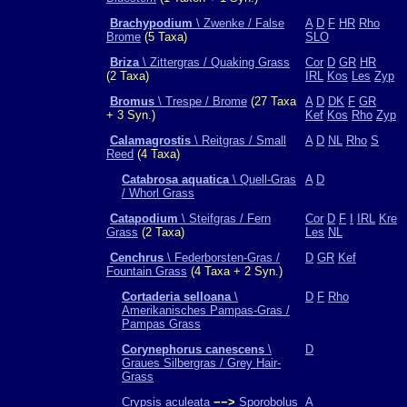
Brachypodium
\ Zwenke / False
A
D
F
HR
Rho
Brome
(5 Taxa)
SLO
Briza
\ Zittergras / Quaking Grass
Cor
D
GR
HR
(2 Taxa)
IRL
Kos
Les
Zyp
Bromus
\ Trespe / Brome
(27 Taxa
A
D
DK
F
GR
+ 3 Syn.)
Kef
Kos
Rho
Zyp
Calamagrostis
\ Reitgras / Small
A
D
NL
Rho
S
Reed
(4 Taxa)
Catabrosa aquatica
\ Quell-Gras
A
D
/ Whorl Grass
Catapodium
\ Steifgras / Fern
Cor
D
F
I
IRL
Kre
Grass
(2 Taxa)
Les
NL
Cenchrus
\ Federborsten-Gras /
D
GR
Kef
Fountain Grass
(4 Taxa + 2 Syn.)
Cortaderia selloana
\
D
F
Rho
Amerikanisches Pampas-Gras /
Pampas Grass
Corynephorus canescens
\
D
Graues Silbergras / Grey Hair-
Grass
Crypsis aculeata
−−>
Sporobolus
A