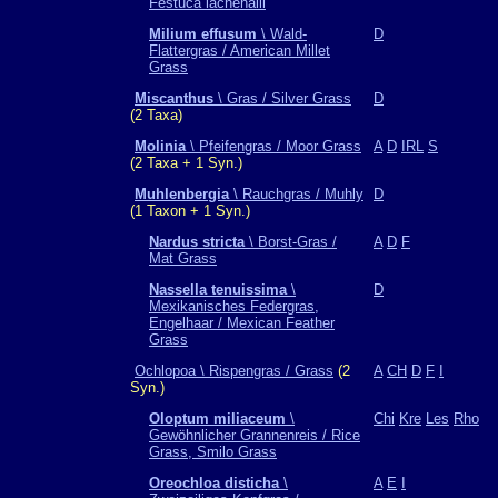
Festuca lachenalii
Milium effusum
\ Wald-
D
Flattergras / American Millet
Grass
Miscanthus
\ Gras / Silver Grass
D
(2 Taxa)
Molinia
\ Pfeifengras / Moor Grass
A
D
IRL
S
(2 Taxa + 1 Syn.)
Muhlenbergia
\ Rauchgras / Muhly
D
(1 Taxon + 1 Syn.)
Nardus stricta
\ Borst-Gras /
A
D
F
Mat Grass
Nassella tenuissima
\
D
Mexikanisches Federgras,
Engelhaar / Mexican Feather
Grass
Ochlopoa \ Rispengras / Grass
(2
A
CH
D
F
I
Syn.)
Oloptum miliaceum
\
Chi
Kre
Les
Rho
Gewöhnlicher Grannenreis / Rice
Grass, Smilo Grass
Oreochloa disticha
\
A
E
I