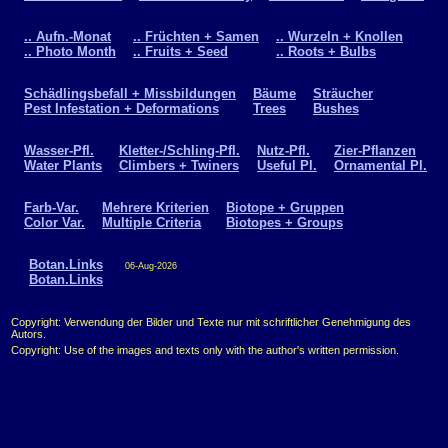
.. Aufn.-Monat
.. Früchten + Samen
.. Wurzeln + Knollen
.. Photo Month
.. Fruits + Seed
.. Roots + Bulbs
Schädlingsbefall + Missbildungen
Bäume
Sträucher
Pest Infestation + Deformations
Trees
Bushes
Wasser-Pfl.
Kletter-/Schling-Pfl.
Nutz-Pfl.
Zier-Pflanzen
Water Plants
Climbers + Twiners
Useful Pl.
Ornamental Pl.
Farb-Var.
Mehrere Kriterien
Biotope + Gruppen
Color Var.
Multiple Criteria
Biotopes + Groups
Botan.Links
06-Aug-2026
Botan.Links
Copyright: Verwendung der Bilder und Texte nur mit schriftlicher Genehmigung des
Autors.
Copyright: Use of the images and texts only with the author's written permission.