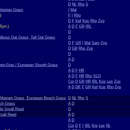
D
NL
Rho
S
ritanian Grass
I
Mal
)
F
I
Rho
D
F
Kef
Kos
Rho
Zyp
Syn.)
A
D
F
GR
IRL
D
ulbous Oat Grass, Tall Oat Grass
D
D
F
GR
I
Mal
Sam
Zyp
D
GR
Rho
Zyp
D
A
D
ren-Gras / European Slough Grass
D
A
D
F
HR
A
D
F
HR
Rho
SLO
Cor
D
GR
HR
IRL
Kos
Les
Zyp
A
D
DK
F
GR
Kef
Kos
Rho
Zyp
n Marram Grass, European Beach Grass
D
NL
Rho
S
nch Grass
A
D
ple Small Reed
D
mall Reed
A
D
A
D
Cor
D
F
I
IRL
Kre
Les
NL