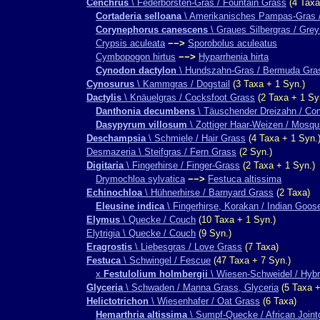
Cenchrus
\ Federborsten-Gras / Fountain Grass
(4 Taxa
Cortaderia selloana
\ Amerikanisches Pampas-Gras 
Corynephorus canescens
\ Graues Silbergras / Grey
Crypsis aculeata
−−>
Sporobolus aculeatus
Cymbopogon hirtus
−−>
Hyparrhenia hirta
Cynodon dactylon
\ Hundszahn-Gras / Bermuda Gra
Cynosurus
\ Kammgras / Dogstail
(3 Taxa + 1 Syn.)
Dactylis
\ Knäuelgras / Cocksfoot Grass
(2 Taxa + 1 Sy
Danthonia decumbens
\ Täuschender Dreizahn / C
Dasypyrum villosum
\ Zottiger Haar-Weizen / Mosqu
Deschampsia
\ Schmiele / Hair Grass
(4 Taxa + 1 Syn.
Desmazeria \ Steifgras / Fern Grass
(2 Syn.)
Digitaria
\ Fingerhirse / Finger-Grass
(2 Taxa + 1 Syn.)
Drymochloa sylvatica
−−>
Festuca altissima
Echinochloa
\ Hühnerhirse / Barnyard Grass
(2 Taxa)
Eleusine indica
\ Fingerhirse, Korakan / Indian Goos
Elymus
\ Quecke / Couch
(10 Taxa + 1 Syn.)
Elytrigia \ Quecke / Couch
(9 Syn.)
Eragrostis
\ Liebesgras / Love Grass
(7 Taxa)
Festuca
\ Schwingel / Fescue
(47 Taxa + 7 Syn.)
x
Festulolium holmbergii
\ Wiesen-Schweidel / Hybr
Glyceria
\ Schwaden / Manna Grass, Glyceria
(5 Taxa +
Helictotrichon
\ Wiesenhafer / Oat Grass
(6 Taxa)
Hemarthria altissima
\ Sumpf-Quecke / African Joint