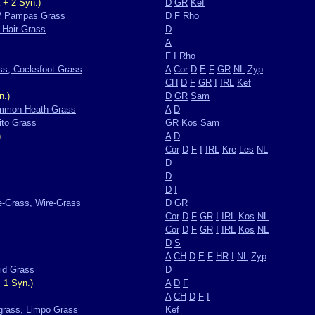
 + 2 Syn.)
D
GR
Kef
/ Pampas Grass
D
F
Rho
 Hair-Grass
D
A
F
I
Rho
ss, Cocksfoot Grass
A
Cor
D
E
F
GR
NL
Zyp
CH
D
F
GR
I
IRL
Kef
n.)
D
GR
Sam
ommon Heath Grass
A
D
ito Grass
GR
Kos
Sam
)
A
D
Cor
D
F
I
IRL
Kre
Les
NL
D
D
D
I
e-Grass, Wire-Grass
D
GR
Cor
D
F
GR
I
IRL
Kos
NL
Cor
D
F
GR
I
IRL
Kos
NL
D
S
A
CH
D
E
F
HR
I
NL
Zyp
id Grass
D
 1 Syn.)
A
D
F
A
CH
D
F
I
grass, Limpo Grass
Kef