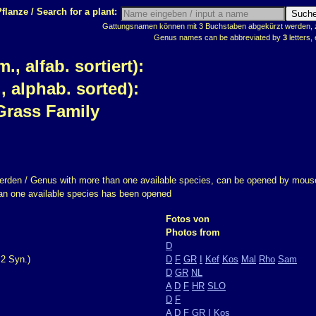
flanze / Search for a plant:
Gattungsnamen können mit 3 Buchstaben abgekürzt werden, z.
Genus names can be abbreviated by
3
letters, 
 alfab. sortiert):
 alphab. sorted):
Grass Family
erden / Genus with more than one available species, can be opened by mouse
han one available species has been opened
Fotos von
Photos from
D
2 Syn.)
D
F
GR
I
Kef
Kos
Mal
Rho
Sam
D
GR
NL
A
D
F
HR
SLO
D
F
A
D
F
GR
I
Kos