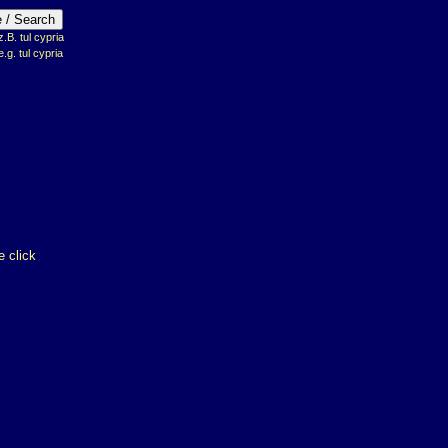
B. tul cypria
e.g. tul cypria
 click