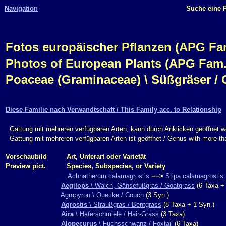
Navigation
Suche eine P
Fotos europäischer Pflanzen (APG Fam.,
Photos of European Plants (APG Fam.,
Poaceae (Graminaceae) \ Süßgräser / 
Diese Familie nach Verwandtschaft / This Family acc. to Relationship
Gattung mit mehreren verfügbaren Arten, kann durch Anklicken geöffnet w
Gattung mit mehreren verfügbaren Arten ist geöffnet / Genus with more t
Vorschaubild
Art, Unterart oder Varietät
Preview pict.
Species, Subspecies, or Variety
Achnatherum calamagrostis
−−>
Stipa calamagrostis
Aegilops
\ Walch, Gänsefußgras / Goatgrass
(6 Taxa + 
Agropyron \ Quecke / Couch
(3 Syn.)
Agrostis
\ Straußgras / Bentgrass
(8 Taxa + 1 Syn.)
Aira
\ Haferschmiele / Hair-Grass
(3 Taxa)
Alopecurus
\ Fuchsschwanz / Foxtail
(6 Taxa)