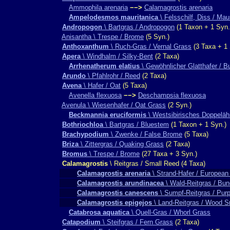
Ammophila arenaria
−−>
Calamagrostis arenaria
Ampelodesmos mauritanica
\ Felsschilf, Diss / Mau
Andropogon
\ Bartgras / Andropogon
(1 Taxon + 1 Syn.
Anisantha \ Trespe / Brome
(5 Syn.)
Anthoxanthum
\ Ruch-Gras / Vernal Grass
(3 Taxa + 1 
Apera
\ Windhalm / Silky-Bent
(2 Taxa)
Arrhenatherum elatius
\ Gewöhnlicher Glatthafer / B
Arundo
\ Pfahlrohr / Reed
(2 Taxa)
Avena
\ Hafer / Oat
(5 Taxa)
Avenella flexuosa
−−>
Deschampsia flexuosa
Avenula \ Wiesenhafer / Oat Grass
(2 Syn.)
Beckmannia eruciformis
\ Westsibirisches Doppeläh
Bothriochloa
\ Bartgras / Bluestem
(1 Taxon + 1 Syn.)
Brachypodium
\ Zwenke / False Brome
(5 Taxa)
Briza
\ Zittergras / Quaking Grass
(2 Taxa)
Bromus
\ Trespe / Brome
(27 Taxa + 3 Syn.)
Calamagrostis
\ Reitgras / Small Reed (4 Taxa)
Calamagrostis arenaria
\ Strand-Hafer / Europea
Calamagrostis arundinacea
\ Wald-Reitgras / Bu
Calamagrostis canescens
\ Sumpf-Reitgras / Pur
Calamagrostis epigejos
\ Land-Reitgras / Wood S
Catabrosa aquatica
\ Quell-Gras / Whorl Grass
Catapodium
\ Steifgras / Fern Grass
(2 Taxa)