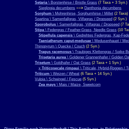
Setaria
\ Borstenhirse / Bristle Grass
(7 Taxa + 3 Syn.)
Sieglingia decumbens
−−>
Danthonia decumbens
Sorghum
\ Mohrenhirse, Sorghumhirse / Millet
(2 Taxa)
Spartina \ Samenfallgras, Vilfagras / Dropseed
(2 Syn.)
Sporobolus
\ Samenfallgras, Vilfagras / Dropseed
(7 Ta
Stipa
\ Federgras / Feather-Grass, Needle Grass
(10 Ta
Stipellula capensis
\ Gedrehtes Federgras, Kap-Fede
Taeniatherum caput-medusae
\ Medusenhaupt / Me
Thinopyrum \ Quecke / Couch
(2 Syn.)
Tragus racemosus
\ Traubiges Klettengras / Spike B
Trisetaria aurea
\ Goldener Grannenhafer / Golden O
Trisetum
\ Goldhafer / Oat Grass
(2 Taxa + 1 Syn.)
x
Triticosecale rimpaui
\ Triticale, Hybrid-Roggen / Tr
Triticum
\ Weizen / Wheat
(6 Taxa + 14 Syn.)
Vulpia \ Schwingel / Fescue
(5 Syn.)
Zea mays
\ Mais / Maize, Sweetcorn
Diese Familie nach Verwandtschaft / This Family acc. to Relationship