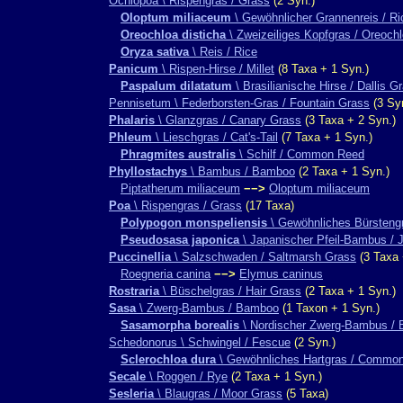
Ochlopoa \ Rispengras / Grass
(2 Syn.)
Oloptum miliaceum
\ Gewöhnlicher Grannenreis / R
Oreochloa disticha
\ Zweizeiliges Kopfgras / Oreoch
Oryza sativa
\ Reis / Rice
Panicum
\ Rispen-Hirse / Millet
(8 Taxa + 1 Syn.)
Paspalum dilatatum
\ Brasilianische Hirse / Dallis G
Pennisetum \ Federborsten-Gras / Fountain Grass
(3 Sy
Phalaris
\ Glanzgras / Canary Grass
(3 Taxa + 2 Syn.)
Phleum
\ Lieschgras / Cat's-Tail
(7 Taxa + 1 Syn.)
Phragmites australis
\ Schilf / Common Reed
Phyllostachys
\ Bambus / Bamboo
(2 Taxa + 1 Syn.)
Piptatherum miliaceum
−−>
Oloptum miliaceum
Poa
\ Rispengras / Grass
(17 Taxa)
Polypogon monspeliensis
\ Gewöhnliches Bürstengr
Pseudosasa japonica
\ Japanischer Pfeil-Bambus /
Puccinellia
\ Salzschwaden / Saltmarsh Grass
(3 Taxa 
Roegneria canina
−−>
Elymus caninus
Rostraria
\ Büschelgras / Hair Grass
(2 Taxa + 1 Syn.)
Sasa
\ Zwerg-Bambus / Bamboo
(1 Taxon + 1 Syn.)
Sasamorpha borealis
\ Nordischer Zwerg-Bambus / 
Schedonorus \ Schwingel / Fescue
(2 Syn.)
Sclerochloa dura
\ Gewöhnliches Hartgras / Common
Secale
\ Roggen / Rye
(2 Taxa + 1 Syn.)
Sesleria
\ Blaugras / Moor Grass
(5 Taxa)