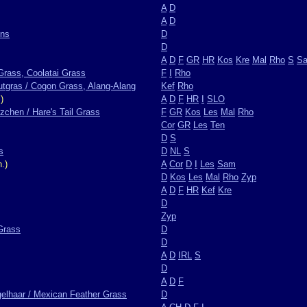
A
D
A
D
ens
D
D
A
D
F
GR
HR
Kos
Kre
Mal
Rho
S
S
Grass, Coolatai Grass
F
I
Rho
utgras / Cogon Grass, Alang-Alang
Kef
Rho
)
A
D
F
HR
I
SLO
chen / Hare's Tail Grass
F
GR
Kos
Les
Mal
Rho
Cor
GR
Les
Ten
D
S
s
D
NL
S
.)
A
Cor
D
I
Les
Sam
D
Kos
Les
Mal
Rho
Zyp
A
D
F
HR
Kef
Kre
D
Zyp
 Grass
D
D
A
D
IRL
S
D
A
D
F
elhaar / Mexican Feather Grass
D