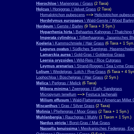
Hierochloe
\ Mariengras / Grass
(2 Taxa)
Holcus
\ Honiggras / Velvet Grass
(2 Taxa)
Homalotrichon pubescens
−−>
Helictotrichon pubesc
Hordelymus europaeus
\ Wald-Gerste / Wood Barley
Hordeum
\ Gerste / Barley
(9 Taxa + 3 Syn.)
Hyparrhenia hirta
\ Behaartes Kahngras / Thatching 
Imperata cylindrica
\ Silberhaargras, Japanisches Bl
Koeleria
\ Kammschmiele / Hair Grass
(6 Taxa + 1 Syn.
Lagurus ovatus
\ Südliches Samtgras, Hasenschwänz
Lamarckia aurea
\ Gold-Gras / Goldentop Grass
Leersia oryzoides
\ Wild-Reis / Rice Cutgrass
Leymus arenarius
\ Strand-Roggen / Sea Lyme Gras
Lolium
\ Weidelgras, Lolch / Rye-Grass
(5 Taxa + 4 Syn
Lophochloa \ Büschelgras / Hair Grass
(2 Syn.)
Melica
\ Perlgras / Melick
(6 Taxa)
Mibora minima
\ Zwerggras / Early Sandgrass
Micropyrum tenellum
−−>
Festuca lachenalii
Milium effusum
\ Wald-Flattergras / American Millet
Miscanthus
\ Gras / Silver Grass
(2 Taxa)
Molinia
\ Pfeifengras / Moor Grass
(2 Taxa + 1 Syn.)
Muhlenbergia
\ Rauchgras / Muhly
(1 Taxon + 1 Syn.)
Nardus stricta
\ Borst-Gras / Mat Grass
Nassella tenuissima
\ Mexikanisches Federgras, Eng