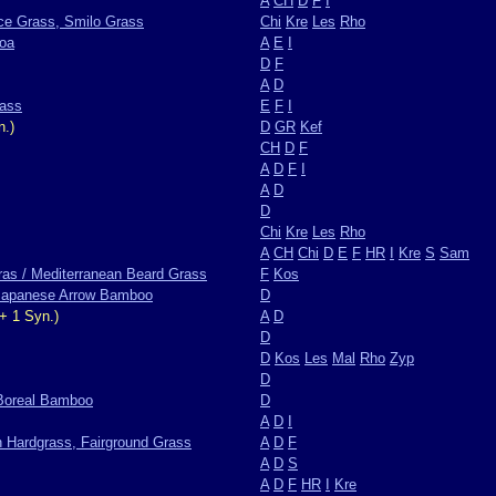
A
CH
D
F
I
ice Grass, Smilo Grass
Chi
Kre
Les
Rho
loa
A
E
I
D
F
A
D
rass
E
F
I
n.)
D
GR
Kef
CH
D
F
A
D
F
I
A
D
D
Chi
Kre
Les
Rho
A
CH
Chi
D
E
F
HR
I
Kre
S
Sam
as / Mediterranean Beard Grass
F
Kos
 Japanese Arrow Bamboo
D
+ 1 Syn.)
A
D
D
D
Kos
Les
Mal
Rho
Zyp
D
Boreal Bamboo
D
A
D
I
 Hardgrass, Fairground Grass
A
D
F
A
D
S
A
D
F
HR
I
Kre