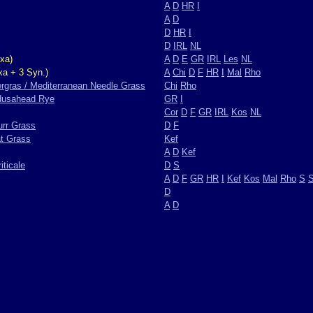
A
D
HR
I
A
D
D
HR
I
D
IRL
NL
xa)
A
D
E
GR
IRL
Les
NL
xa + 3 Syn.)
A
Chi
D
F
HR
I
Mal
Rho
rgras / Mediterranean Needle Grass
Chi
Rho
dusahead Rye
GR
I
Cor
D
F
GR
IRL
Kos
NL
urr Grass
D
F
at Grass
Kef
A
D
Kef
iticale
D
S
A
D
F
GR
HR
I
Kef
Kos
Mal
Rho
S
D
A
D