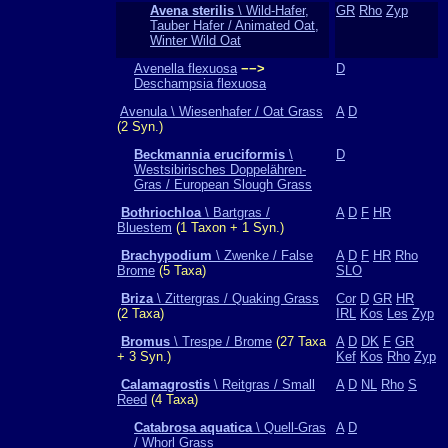
Avena sterilis
\ Wild-Hafer,
GR
Rho
Zyp
Tauber Hafer / Animated Oat,
Winter Wild Oat
Avenella flexuosa
−−>
D
Deschampsia flexuosa
Avenula \ Wiesenhafer / Oat Grass
A
D
(2 Syn.)
Beckmannia eruciformis
\
D
Westsibirisches Doppelähren-
Gras / European Slough Grass
Bothriochloa
\ Bartgras /
A
D
F
HR
Bluestem
(1 Taxon + 1 Syn.)
Brachypodium
\ Zwenke / False
A
D
F
HR
Rho
Brome
(5 Taxa)
SLO
Briza
\ Zittergras / Quaking Grass
Cor
D
GR
HR
(2 Taxa)
IRL
Kos
Les
Zyp
Bromus
\ Trespe / Brome
(27 Taxa
A
D
DK
F
GR
+ 3 Syn.)
Kef
Kos
Rho
Zyp
Calamagrostis
\ Reitgras / Small
A
D
NL
Rho
S
Reed
(4 Taxa)
Catabrosa aquatica
\ Quell-Gras
A
D
/ Whorl Grass