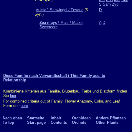
S
Sam
Zyp
Vulpia \ Schwingel / Fescue
(5
D
Syn.)
Zea mays
\ Mais / Maize,
A
D
Sweetcorn
Diese Familie nach Verwandtschaft / This Family acc. to
Relationship
Kombinierte Kriterien aus Familie, Blütenbau, Farbe und Blattform finden
Sie
hier
.
For combined criteria out of Family, Flower Anatomy, Color, and Leaf
Form see
here
.
Nach oben
Startseite
Inhalt
Orchideen
Andere Pflanzen
To top
Start page
Contents
Orchids
Other Plants