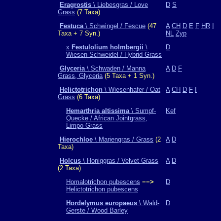
Eragrostis
\ Liebesgras / Love
D
S
Grass
(7 Taxa)
Festuca
\ Schwingel / Fescue
(47
A
CH
D
E
F
HR
I
Taxa + 7 Syn.)
NL
Zyp
x
Festulolium holmbergii
\
D
Wiesen-Schweidel / Hybrid Grass
Glyceria
\ Schwaden / Manna
A
D
F
Grass, Glyceria
(5 Taxa + 1 Syn.)
Helictotrichon
\ Wiesenhafer / Oat
A
CH
D
F
I
Grass
(6 Taxa)
Hemarthria altissima
\ Sumpf-
Kef
Quecke / African Jointgrass,
Limpo Grass
Hierochloe
\ Mariengras / Grass
(2
A
D
Taxa)
Holcus
\ Honiggras / Velvet Grass
A
D
(2 Taxa)
Homalotrichon pubescens
−−>
D
Helictotrichon pubescens
Hordelymus europaeus
\ Wald-
D
Gerste / Wood Barley