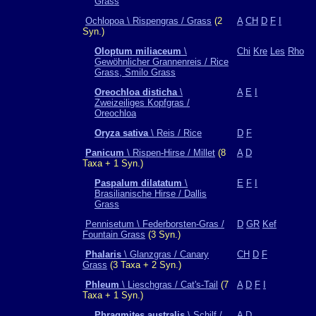
Grass
Ochlopoa \ Rispengras / Grass
(2
A
CH
D
F
I
Syn.)
Oloptum miliaceum
\
Chi
Kre
Les
Rho
Gewöhnlicher Grannenreis / Rice
Grass, Smilo Grass
Oreochloa disticha
\
A
E
I
Zweizeiliges Kopfgras /
Oreochloa
Oryza sativa
\ Reis / Rice
D
F
Panicum
\ Rispen-Hirse / Millet
(8
A
D
Taxa + 1 Syn.)
Paspalum dilatatum
\
E
F
I
Brasilianische Hirse / Dallis
Grass
Pennisetum \ Federborsten-Gras /
D
GR
Kef
Fountain Grass
(3 Syn.)
Phalaris
\ Glanzgras / Canary
CH
D
F
Grass
(3 Taxa + 2 Syn.)
Phleum
\ Lieschgras / Cat's-Tail
(7
A
D
F
I
Taxa + 1 Syn.)
Phragmites australis
\ Schilf /
A
D