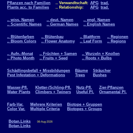
Pflanzen nach Familien
.. Verwandtschaft:
APG
trad.
Plants acc. to Families
.. Relationship:
APG
trad.
.. wiss. Namen
.. deut. Namen
.. engl. Namen
.. Scientific Names
.. German Names
.. English Names
.. Blütenfarben
.. Blütenbau
.. Blattform
.. Regionen
.. Bloom Colors
.. Flower Anatomy
.. Leaf Form
.. Regions
.. Aufn.-Monat
.. Früchten + Samen
.. Wurzeln + Knollen
.. Photo Month
.. Fruits + Seed
.. Roots + Bulbs
Schädlingsbefall + Missbildungen
Bäume
Sträucher
Pest Infestation + Deformations
Trees
Bushes
Wasser-Pfl.
Kletter-/Schling-Pfl.
Nutz-Pfl.
Zier-Pflanzen
Water Plants
Climbers + Twiners
Useful Pl.
Ornamental Pl.
Farb-Var.
Mehrere Kriterien
Biotope + Gruppen
Color Var.
Multiple Criteria
Biotopes + Groups
Botan.Links
06-Aug-2026
Botan.Links