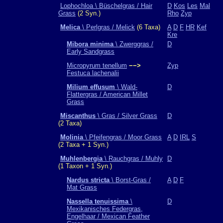
Lophochloa \ Büschelgras / Hair
D
Kos
Les
Mal
Grass
(2 Syn.)
Rho
Zyp
Melica
\ Perlgras / Melick
(6 Taxa)
A
D
F
HR
Kef
Kre
Mibora minima
\ Zwerggras /
D
Early Sandgrass
Micropyrum tenellum
−−>
Zyp
Festuca lachenalii
Milium effusum
\ Wald-
D
Flattergras / American Millet
Grass
Miscanthus
\ Gras / Silver Grass
D
(2 Taxa)
Molinia
\ Pfeifengras / Moor Grass
A
D
IRL
S
(2 Taxa + 1 Syn.)
Muhlenbergia
\ Rauchgras / Muhly
D
(1 Taxon + 1 Syn.)
Nardus stricta
\ Borst-Gras /
A
D
F
Mat Grass
Nassella tenuissima
\
D
Mexikanisches Federgras,
Engelhaar / Mexican Feather