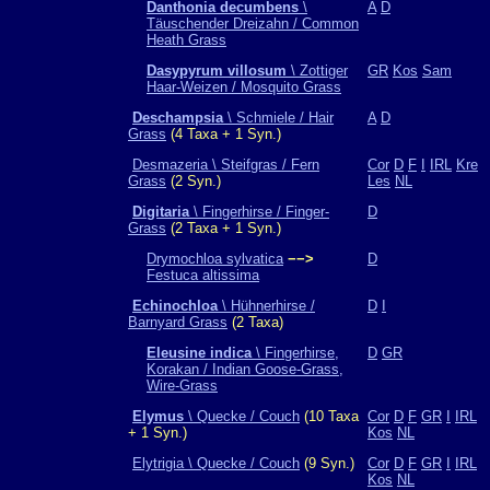
Danthonia decumbens
\
A
D
Täuschender Dreizahn / Common
Heath Grass
Dasypyrum villosum
\ Zottiger
GR
Kos
Sam
Haar-Weizen / Mosquito Grass
Deschampsia
\ Schmiele / Hair
A
D
Grass
(4 Taxa + 1 Syn.)
Desmazeria \ Steifgras / Fern
Cor
D
F
I
IRL
Kre
Grass
(2 Syn.)
Les
NL
Digitaria
\ Fingerhirse / Finger-
D
Grass
(2 Taxa + 1 Syn.)
Drymochloa sylvatica
−−>
D
Festuca altissima
Echinochloa
\ Hühnerhirse /
D
I
Barnyard Grass
(2 Taxa)
Eleusine indica
\ Fingerhirse,
D
GR
Korakan / Indian Goose-Grass,
Wire-Grass
Elymus
\ Quecke / Couch
(10 Taxa
Cor
D
F
GR
I
IRL
+ 1 Syn.)
Kos
NL
Elytrigia \ Quecke / Couch
(9 Syn.)
Cor
D
F
GR
I
IRL
Kos
NL