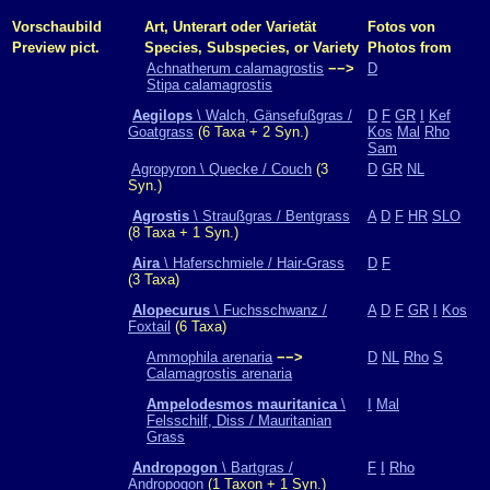
Vorschaubild
Art, Unterart oder Varietät
Fotos von
Preview pict.
Species, Subspecies, or Variety
Photos from
Achnatherum calamagrostis
−−>
D
Stipa calamagrostis
Aegilops
\ Walch, Gänsefußgras /
D
F
GR
I
Kef
Goatgrass
(6 Taxa + 2 Syn.)
Kos
Mal
Rho
Sam
Agropyron \ Quecke / Couch
(3
D
GR
NL
Syn.)
Agrostis
\ Straußgras / Bentgrass
A
D
F
HR
SLO
(8 Taxa + 1 Syn.)
Aira
\ Haferschmiele / Hair-Grass
D
F
(3 Taxa)
Alopecurus
\ Fuchsschwanz /
A
D
F
GR
I
Kos
Foxtail
(6 Taxa)
Ammophila arenaria
−−>
D
NL
Rho
S
Calamagrostis arenaria
Ampelodesmos mauritanica
\
I
Mal
Felsschilf, Diss / Mauritanian
Grass
Andropogon
\ Bartgras /
F
I
Rho
Andropogon
(1 Taxon + 1 Syn.)