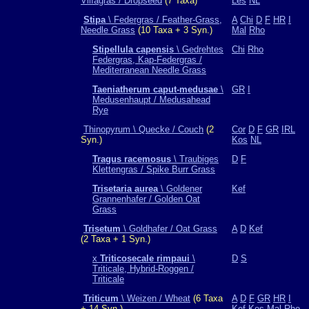
Vilfagras / Dropseed
(7 Taxa)
Les
NL
Stipa
\ Federgras / Feather-Grass,
A
Chi
D
F
HR
I
Needle Grass
(10 Taxa + 3 Syn.)
Mal
Rho
Stipellula capensis
\ Gedrehtes
Chi
Rho
Federgras, Kap-Federgras /
Mediterranean Needle Grass
Taeniatherum caput-medusae
\
GR
I
Medusenhaupt / Medusahead
Rye
Thinopyrum \ Quecke / Couch
(2
Cor
D
F
GR
IRL
Syn.)
Kos
NL
Tragus racemosus
\ Traubiges
D
F
Klettengras / Spike Burr Grass
Trisetaria aurea
\ Goldener
Kef
Grannenhafer / Golden Oat
Grass
Trisetum
\ Goldhafer / Oat Grass
A
D
Kef
(2 Taxa + 1 Syn.)
x
Triticosecale rimpaui
\
D
S
Triticale, Hybrid-Roggen /
Triticale
Triticum
\ Weizen / Wheat
(6 Taxa
A
D
F
GR
HR
I
+ 14 Syn.)
Kef
Kos
Mal
Rho