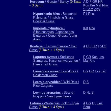
Hordeum
\ Gerste / Barley
(9 Taxa
A
D
F
GR
HR
+ 3 Syn.)
Kos
Kre
Mal
Rho
S
Sam
Zyp
Hyparrhenia hirta
\ Behaartes
F
I
Rho
Kahngras / Thatching Grass,
Coolatai Grass
Imperata cylindrica
\
Kef
Rho
Silberhaargras, Japanisches
Blutgras / Cogon Grass, Alang-
Alang
Koeleria
\ Kammschmiele / Hair
A
D
F
HR
I
SLO
Grass
(6 Taxa + 1 Syn.)
Lagurus ovatus
\ Südliches
F
GR
Kos
Les
Samtgras, Hasenschwänzchen /
Mal
Rho
Hare's Tail Grass
Lamarckia aurea
\ Gold-Gras /
Cor
GR
Les
Ten
Goldentop Grass
Leersia oryzoides
\ Wild-Reis /
D
S
Rice Cutgrass
Leymus arenarius
\ Strand-
D
NL
S
Roggen / Sea Lyme Grass
Lolium
\ Weidelgras, Lolch / Rye-
A
Cor
D
I
Les
Grass
(5 Taxa + 4 Syn.)
Sam