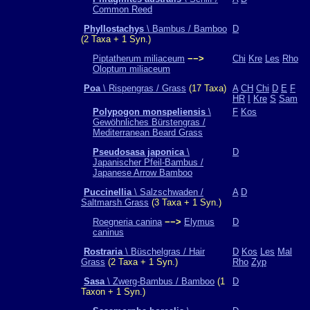
Common Reed
Phyllostachys
\ Bambus / Bamboo
D
(2 Taxa + 1 Syn.)
Piptatherum miliaceum
−−>
Chi
Kre
Les
Rho
Oloptum miliaceum
Poa
\ Rispengras / Grass
(17 Taxa)
A
CH
Chi
D
E
F
HR
I
Kre
S
Sam
Polypogon monspeliensis
\
F
Kos
Gewöhnliches Bürstengras /
Mediterranean Beard Grass
Pseudosasa japonica
\
D
Japanischer Pfeil-Bambus /
Japanese Arrow Bamboo
Puccinellia
\ Salzschwaden /
A
D
Saltmarsh Grass
(3 Taxa + 1 Syn.)
Roegneria canina
−−>
Elymus
D
caninus
Rostraria
\ Büschelgras / Hair
D
Kos
Les
Mal
Grass
(2 Taxa + 1 Syn.)
Rho
Zyp
Sasa
\ Zwerg-Bambus / Bamboo
(1
D
Taxon + 1 Syn.)