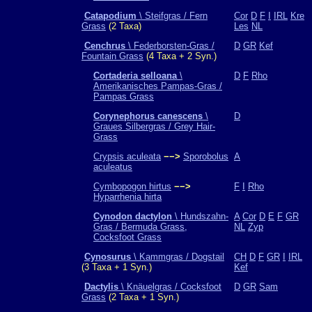
Catapodium
\ Steifgras / Fern
Cor
D
F
I
IRL
Kre
Grass
(2 Taxa)
Les
NL
Cenchrus
\ Federborsten-Gras /
D
GR
Kef
Fountain Grass
(4 Taxa + 2 Syn.)
Cortaderia selloana
\
D
F
Rho
Amerikanisches Pampas-Gras /
Pampas Grass
Corynephorus canescens
\
D
Graues Silbergras / Grey Hair-
Grass
Crypsis aculeata
−−>
Sporobolus
A
aculeatus
Cymbopogon hirtus
−−>
F
I
Rho
Hyparrhenia hirta
Cynodon dactylon
\ Hundszahn-
A
Cor
D
E
F
GR
Gras / Bermuda Grass,
NL
Zyp
Cocksfoot Grass
Cynosurus
\ Kammgras / Dogstail
CH
D
F
GR
I
IRL
(3 Taxa + 1 Syn.)
Kef
Dactylis
\ Knäuelgras / Cocksfoot
D
GR
Sam
Grass
(2 Taxa + 1 Syn.)