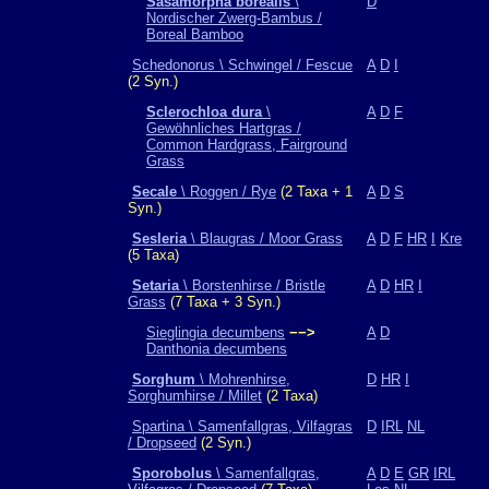
Sasamorpha borealis
\
D
Nordischer Zwerg-Bambus /
Boreal Bamboo
Schedonorus \ Schwingel / Fescue
A
D
I
(2 Syn.)
Sclerochloa dura
\
A
D
F
Gewöhnliches Hartgras /
Common Hardgrass, Fairground
Grass
Secale
\ Roggen / Rye
(2 Taxa + 1
A
D
S
Syn.)
Sesleria
\ Blaugras / Moor Grass
A
D
F
HR
I
Kre
(5 Taxa)
Setaria
\ Borstenhirse / Bristle
A
D
HR
I
Grass
(7 Taxa + 3 Syn.)
Sieglingia decumbens
−−>
A
D
Danthonia decumbens
Sorghum
\ Mohrenhirse,
D
HR
I
Sorghumhirse / Millet
(2 Taxa)
Spartina \ Samenfallgras, Vilfagras
D
IRL
NL
/ Dropseed
(2 Syn.)
Sporobolus
\ Samenfallgras,
A
D
E
GR
IRL