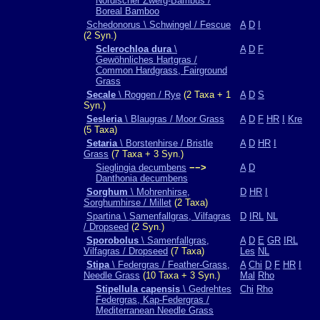
Nordischer Zwerg-Bambus /
Boreal Bamboo
Schedonorus \ Schwingel / Fescue
A
D
I
(2 Syn.)
Sclerochloa dura
\
A
D
F
Gewöhnliches Hartgras /
Common Hardgrass, Fairground
Grass
Secale
\ Roggen / Rye
(2 Taxa + 1
A
D
S
Syn.)
Sesleria
\ Blaugras / Moor Grass
A
D
F
HR
I
Kre
(5 Taxa)
Setaria
\ Borstenhirse / Bristle
A
D
HR
I
Grass
(7 Taxa + 3 Syn.)
Sieglingia decumbens
−−>
A
D
Danthonia decumbens
Sorghum
\ Mohrenhirse,
D
HR
I
Sorghumhirse / Millet
(2 Taxa)
Spartina \ Samenfallgras, Vilfagras
D
IRL
NL
/ Dropseed
(2 Syn.)
Sporobolus
\ Samenfallgras,
A
D
E
GR
IRL
Vilfagras / Dropseed
(7 Taxa)
Les
NL
Stipa
\ Federgras / Feather-Grass,
A
Chi
D
F
HR
I
Needle Grass
(10 Taxa + 3 Syn.)
Mal
Rho
Stipellula capensis
\ Gedrehtes
Chi
Rho
Federgras, Kap-Federgras /
Mediterranean Needle Grass