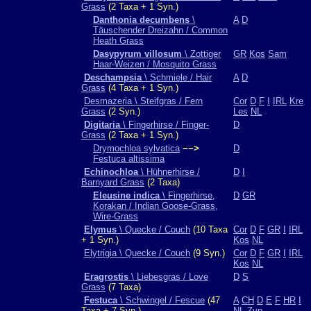
Grass
(2 Taxa + 1 Syn.)
Danthonia decumbens
\
A
D
Täuschender Dreizahn / Common
Heath Grass
Dasypyrum villosum
\ Zottiger
GR
Kos
Sam
Haar-Weizen / Mosquito Grass
Deschampsia
\ Schmiele / Hair
A
D
Grass
(4 Taxa + 1 Syn.)
Desmazeria \ Steifgras / Fern
Cor
D
F
I
IRL
Kre
Grass
(2 Syn.)
Les
NL
Digitaria
\ Fingerhirse / Finger-
D
Grass
(2 Taxa + 1 Syn.)
Drymochloa sylvatica
−−>
D
Festuca altissima
Echinochloa
\ Hühnerhirse /
D
I
Barnyard Grass
(2 Taxa)
Eleusine indica
\ Fingerhirse,
D
GR
Korakan / Indian Goose-Grass,
Wire-Grass
Elymus
\ Quecke / Couch
(10 Taxa
Cor
D
F
GR
I
IRL
+ 1 Syn.)
Kos
NL
Elytrigia \ Quecke / Couch
(9 Syn.)
Cor
D
F
GR
I
IRL
Kos
NL
Eragrostis
\ Liebesgras / Love
D
S
Grass
(7 Taxa)
Festuca
\ Schwingel / Fescue
(47
A
CH
D
E
F
HR
I
Taxa + 7 Syn.)
NL
Zyp