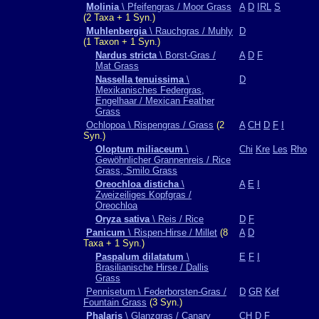
Molinia
\ Pfeifengras / Moor Grass
A
D
IRL
S
(2 Taxa + 1 Syn.)
Muhlenbergia
\ Rauchgras / Muhly
D
(1 Taxon + 1 Syn.)
Nardus stricta
\ Borst-Gras /
A
D
F
Mat Grass
Nassella tenuissima
\
D
Mexikanisches Federgras,
Engelhaar / Mexican Feather
Grass
Ochlopoa \ Rispengras / Grass
(2
A
CH
D
F
I
Syn.)
Oloptum miliaceum
\
Chi
Kre
Les
Rho
Gewöhnlicher Grannenreis / Rice
Grass, Smilo Grass
Oreochloa disticha
\
A
E
I
Zweizeiliges Kopfgras /
Oreochloa
Oryza sativa
\ Reis / Rice
D
F
Panicum
\ Rispen-Hirse / Millet
(8
A
D
Taxa + 1 Syn.)
Paspalum dilatatum
\
E
F
I
Brasilianische Hirse / Dallis
Grass
Pennisetum \ Federborsten-Gras /
D
GR
Kef
Fountain Grass
(3 Syn.)
Phalaris
\ Glanzgras / Canary
CH
D
F