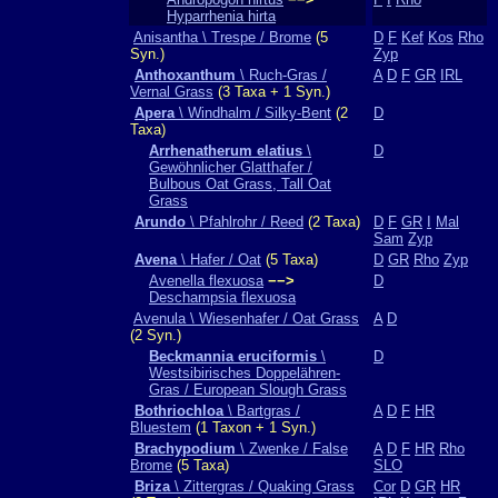
Hyparrhenia hirta
Anisantha \ Trespe / Brome
(5
D
F
Kef
Kos
Rho
Syn.)
Zyp
Anthoxanthum
\ Ruch-Gras /
A
D
F
GR
IRL
Vernal Grass
(3 Taxa + 1 Syn.)
Apera
\ Windhalm / Silky-Bent
(2
D
Taxa)
Arrhenatherum elatius
\
D
Gewöhnlicher Glatthafer /
Bulbous Oat Grass, Tall Oat
Grass
Arundo
\ Pfahlrohr / Reed
(2 Taxa)
D
F
GR
I
Mal
Sam
Zyp
Avena
\ Hafer / Oat
(5 Taxa)
D
GR
Rho
Zyp
Avenella flexuosa
−−>
D
Deschampsia flexuosa
Avenula \ Wiesenhafer / Oat Grass
A
D
(2 Syn.)
Beckmannia eruciformis
\
D
Westsibirisches Doppelähren-
Gras / European Slough Grass
Bothriochloa
\ Bartgras /
A
D
F
HR
Bluestem
(1 Taxon + 1 Syn.)
Brachypodium
\ Zwenke / False
A
D
F
HR
Rho
Brome
(5 Taxa)
SLO
Briza
\ Zittergras / Quaking Grass
Cor
D
GR
HR