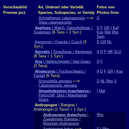
Vorschaubild
Art, Unterart oder Varietät
Fotos von
Preview pict.
Species, Subspecies, or Variety
Photos from
Achnatherum calamagrostis
−−>
D
Stipa calamagrostis
Aegilops
\ Walch, Gänsefußgras /
D
F
GR
I
Kef
Goatgrass
(6 Taxa + 2 Syn.)
Kos
Mal
Rho
Sam
Agropyron \ Quecke / Couch
(3
D
GR
NL
Syn.)
Agrostis
\ Straußgras / Bentgrass
A
D
F
HR
SLO
(8 Taxa + 1 Syn.)
Aira
\ Haferschmiele / Hair-Grass
D
F
(3 Taxa)
Alopecurus
\ Fuchsschwanz /
A
D
F
GR
I
Kos
Foxtail
(6 Taxa)
Ammophila arenaria
−−>
D
NL
Rho
S
Calamagrostis arenaria
Ampelodesmos mauritanica
\
I
Mal
Felsschilf, Diss / Mauritanian
Grass
Andropogon
\ Bartgras /
Andropogon (1 Taxon + 1 Syn.)
Andropogon distachyos
\
Rho
Zweiähriges Bartgras /
Mountain Andropogon
Andropogon hirtus
−−>
F
I
Rho