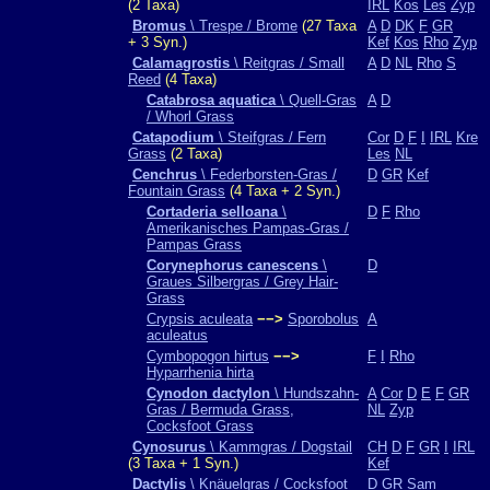
(2 Taxa)
IRL
Kos
Les
Zyp
Bromus
\ Trespe / Brome
(27 Taxa
A
D
DK
F
GR
+ 3 Syn.)
Kef
Kos
Rho
Zyp
Calamagrostis
\ Reitgras / Small
A
D
NL
Rho
S
Reed
(4 Taxa)
Catabrosa aquatica
\ Quell-Gras
A
D
/ Whorl Grass
Catapodium
\ Steifgras / Fern
Cor
D
F
I
IRL
Kre
Grass
(2 Taxa)
Les
NL
Cenchrus
\ Federborsten-Gras /
D
GR
Kef
Fountain Grass
(4 Taxa + 2 Syn.)
Cortaderia selloana
\
D
F
Rho
Amerikanisches Pampas-Gras /
Pampas Grass
Corynephorus canescens
\
D
Graues Silbergras / Grey Hair-
Grass
Crypsis aculeata
−−>
Sporobolus
A
aculeatus
Cymbopogon hirtus
−−>
F
I
Rho
Hyparrhenia hirta
Cynodon dactylon
\ Hundszahn-
A
Cor
D
E
F
GR
Gras / Bermuda Grass,
NL
Zyp
Cocksfoot Grass
Cynosurus
\ Kammgras / Dogstail
CH
D
F
GR
I
IRL
(3 Taxa + 1 Syn.)
Kef
Dactylis
\ Knäuelgras / Cocksfoot
D
GR
Sam