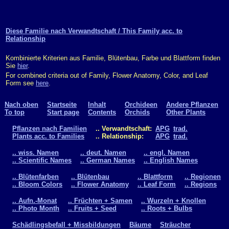
Diese Familie nach Verwandtschaft / This Family acc. to
Relationship
Kombinierte Kriterien aus Familie, Blütenbau, Farbe und Blattform finden
Sie
hier
.
For combined criteria out of Family, Flower Anatomy, Color, and Leaf
Form see
here
.
Nach oben
Startseite
Inhalt
Orchideen
Andere Pflanzen
To top
Start page
Contents
Orchids
Other Plants
Pflanzen nach Familien
.. Verwandtschaft:
APG
trad.
Plants acc. to Families
.. Relationship:
APG
trad.
.. wiss. Namen
.. deut. Namen
.. engl. Namen
.. Scientific Names
.. German Names
.. English Names
.. Blütenfarben
.. Blütenbau
.. Blattform
.. Regionen
.. Bloom Colors
.. Flower Anatomy
.. Leaf Form
.. Regions
.. Aufn.-Monat
.. Früchten + Samen
.. Wurzeln + Knollen
.. Photo Month
.. Fruits + Seed
.. Roots + Bulbs
Schädlingsbefall + Missbildungen
Bäume
Sträucher