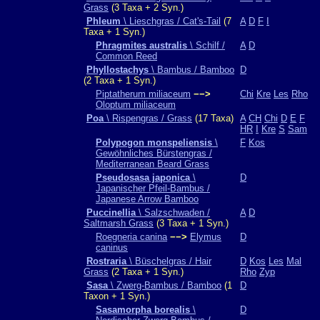
Grass
(3 Taxa + 2 Syn.)
Phleum
\ Lieschgras / Cat's-Tail
(7
A
D
F
I
Taxa + 1 Syn.)
Phragmites australis
\ Schilf /
A
D
Common Reed
Phyllostachys
\ Bambus / Bamboo
D
(2 Taxa + 1 Syn.)
Piptatherum miliaceum
−−>
Chi
Kre
Les
Rho
Oloptum miliaceum
Poa
\ Rispengras / Grass
(17 Taxa)
A
CH
Chi
D
E
F
HR
I
Kre
S
Sam
Polypogon monspeliensis
\
F
Kos
Gewöhnliches Bürstengras /
Mediterranean Beard Grass
Pseudosasa japonica
\
D
Japanischer Pfeil-Bambus /
Japanese Arrow Bamboo
Puccinellia
\ Salzschwaden /
A
D
Saltmarsh Grass
(3 Taxa + 1 Syn.)
Roegneria canina
−−>
Elymus
D
caninus
Rostraria
\ Büschelgras / Hair
D
Kos
Les
Mal
Grass
(2 Taxa + 1 Syn.)
Rho
Zyp
Sasa
\ Zwerg-Bambus / Bamboo
(1
D
Taxon + 1 Syn.)
Sasamorpha borealis
\
D