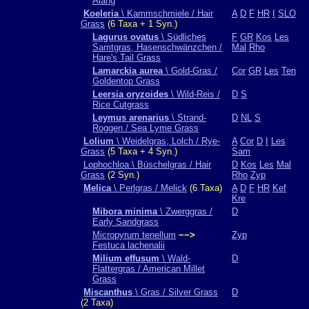
Alang
Koeleria
\ Kammschmiele / Hair
A
D
F
HR
I
SLO
Grass
(6 Taxa + 1 Syn.)
Lagurus ovatus
\ Südliches
F
GR
Kos
Les
Samtgras, Hasenschwänzchen /
Mal
Rho
Hare's Tail Grass
Lamarckia aurea
\ Gold-Gras /
Cor
GR
Les
Ten
Goldentop Grass
Leersia oryzoides
\ Wild-Reis /
D
S
Rice Cutgrass
Leymus arenarius
\ Strand-
D
NL
S
Roggen / Sea Lyme Grass
Lolium
\ Weidelgras, Lolch / Rye-
A
Cor
D
I
Les
Grass
(5 Taxa + 4 Syn.)
Sam
Lophochloa \ Büschelgras / Hair
D
Kos
Les
Mal
Grass
(2 Syn.)
Rho
Zyp
Melica
\ Perlgras / Melick
(6 Taxa)
A
D
F
HR
Kef
Kre
Mibora minima
\ Zwerggras /
D
Early Sandgrass
Micropyrum tenellum
−−>
Zyp
Festuca lachenalii
Milium effusum
\ Wald-
D
Flattergras / American Millet
Grass
Miscanthus
\ Gras / Silver Grass
D
(2 Taxa)