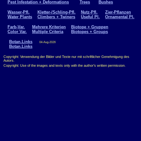
Pest Infestation + Deformations
Trees
Bushes
Wasser-Pfl.
Kletter-/Schling-Pfl.
Nutz-Pfl.
Zier-Pflanzen
Water Plants
Climbers + Twiners
Useful Pl.
Ornamental Pl.
Farb-Var.
Mehrere Kriterien
Biotope + Gruppen
Color Var.
Multiple Criteria
Biotopes + Groups
Botan.Links
04-Aug-2026
Botan.Links
Copyright: Verwendung der Bilder und Texte nur mit schriftlicher Genehmigung des
Autors.
Copyright: Use of the images and texts only with the author's written permission.