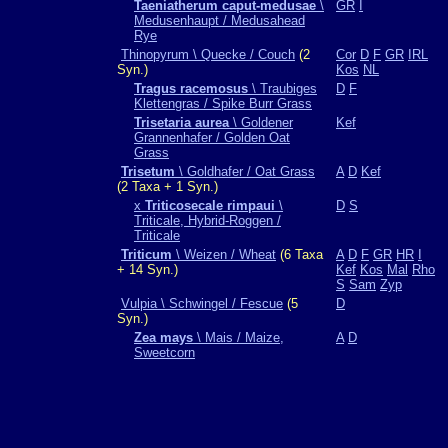
Taeniatherum caput-medusae
\
GR
I
Medusenhaupt / Medusahead
Rye
Thinopyrum \ Quecke / Couch
(2
Cor
D
F
GR
IRL
Syn.)
Kos
NL
Tragus racemosus
\ Traubiges
D
F
Klettengras / Spike Burr Grass
Trisetaria aurea
\ Goldener
Kef
Grannenhafer / Golden Oat
Grass
Trisetum
\ Goldhafer / Oat Grass
A
D
Kef
(2 Taxa + 1 Syn.)
x
Triticosecale rimpaui
\
D
S
Triticale, Hybrid-Roggen /
Triticale
Triticum
\ Weizen / Wheat
(6 Taxa
A
D
F
GR
HR
I
+ 14 Syn.)
Kef
Kos
Mal
Rho
S
Sam
Zyp
Vulpia \ Schwingel / Fescue
(5
D
Syn.)
Zea mays
\ Mais / Maize,
A
D
Sweetcorn