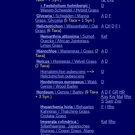
x
Festulolium holmbergii
\
D
Wiesen-Schweidel / Hybrid Grass
Glyceria
\ Schwaden / Manna
A
D
F
Grass, Glyceria
(5 Taxa + 1 Syn.)
Helictotrichon
\ Wiesenhafer / Oat
A
CH
D
F
I
Grass
(6 Taxa)
Hemarthria altissima
\ Sumpf-
Kef
Quecke / African Jointgrass,
Limpo Grass
Hierochloe
\ Mariengras / Grass
(2
A
D
Taxa)
Holcus
\ Honiggras / Velvet Grass
A
D
(2 Taxa)
Homalotrichon pubescens
−−>
D
Helictotrichon pubescens
Hordelymus europaeus
\ Wald-
D
Gerste / Wood Barley
Hordeum
\ Gerste / Barley
(9 Taxa
A
D
F
GR
HR
+ 3 Syn.)
Kos
Kre
Mal
Rho
S
Sam
Zyp
Hyparrhenia hirta
\ Behaartes
F
I
Rho
Kahngras / Thatching Grass,
Coolatai Grass
Imperata cylindrica
\
Kef
Rho
Silberhaargras, Japanisches
Blutgras / Cogon Grass, Alang-