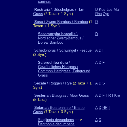
caninus
Rostraria
\ Büschelgras / Hair
D
Kos
Les
Mal
Grass
(2 Taxa + 1 Syn.)
Rho
Zyp
Sasa
\ Zwerg-Bambus / Bamboo
(1
D
Taxon + 1 Syn.)
Sasamorpha borealis
\
D
Nordischer Zwerg-Bambus /
Boreal Bamboo
Schedonorus \ Schwingel / Fescue
A
D
I
(2 Syn.)
Sclerochloa dura
\
A
D
F
Gewöhnliches Hartgras /
Common Hardgrass, Fairground
Grass
Secale
\ Roggen / Rye
(2 Taxa + 1
A
D
S
Syn.)
Sesleria
\ Blaugras / Moor Grass
A
D
F
HR
I
Kre
(5 Taxa)
Setaria
\ Borstenhirse / Bristle
A
D
HR
I
Grass
(7 Taxa + 3 Syn.)
Sieglingia decumbens
−−>
A
D
Danthonia decumbens