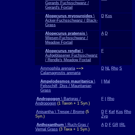
Gerards Fuchsschwanz /
Gerard's Foxtail
Alopecurus myosuroides
\
D
Kos
Acker-Fuchsschwanz / Black-
Grass
Alopecurus pratensis
\
A
D
Wiesen-Fuchsschwanz /
Meadow Foxtail
Alopecurus rendlei
\
F
Aufgeblasener Fuchsschwanz
/ Rendle's Meadow Foxtail
Ammophila arenaria
−−>
D
NL
Rho
S
Calamagrostis arenaria
Ampelodesmos mauritanica
\
I
Mal
Felsschilf, Diss / Mauritanian
Grass
Andropogon
\ Bartgras /
F
I
Rho
Andropogon
(1 Taxon + 1 Syn.)
Anisantha \ Trespe / Brome
(5
D
F
Kef
Kos
Rho
Syn.)
Zyp
Anthoxanthum
\ Ruch-Gras /
A
D
F
GR
IRL
Vernal Grass
(3 Taxa + 1 Syn.)