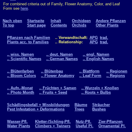
For combined criteria out of Family, Flower Anatomy, Color, and Leaf
Form see
here
.
Nach oben
Startseite
Inhalt
Orchideen
Andere Pflanzen
To top
Start page
Contents
Orchids
Other Plants
Pflanzen nach Familien
.. Verwandtschaft:
APG
trad.
Plants acc. to Families
.. Relationship:
APG
trad.
.. wiss. Namen
.. deut. Namen
.. engl. Namen
.. Scientific Names
.. German Names
.. English Names
.. Blütenfarben
.. Blütenbau
.. Blattform
.. Regionen
.. Bloom Colors
.. Flower Anatomy
.. Leaf Form
.. Regions
.. Aufn.-Monat
.. Früchten + Samen
.. Wurzeln + Knollen
.. Photo Month
.. Fruits + Seed
.. Roots + Bulbs
Schädlingsbefall + Missbildungen
Bäume
Sträucher
Pest Infestation + Deformations
Trees
Bushes
Wasser-Pfl.
Kletter-/Schling-Pfl.
Nutz-Pfl.
Zier-Pflanzen
Water Plants
Climbers + Twiners
Useful Pl.
Ornamental Pl.