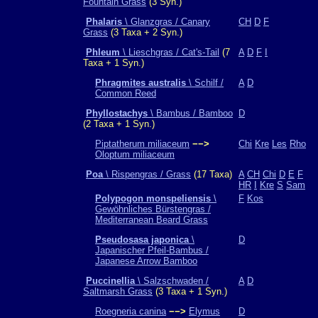
Fountain Grass
(3 Syn.)
Phalaris
\ Glanzgras / Canary
CH
D
F
Grass
(3 Taxa + 2 Syn.)
Phleum
\ Lieschgras / Cat's-Tail
(7
A
D
F
I
Taxa + 1 Syn.)
Phragmites australis
\ Schilf /
A
D
Common Reed
Phyllostachys
\ Bambus / Bamboo
D
(2 Taxa + 1 Syn.)
Piptatherum miliaceum
−−>
Chi
Kre
Les
Rho
Oloptum miliaceum
Poa
\ Rispengras / Grass
(17 Taxa)
A
CH
Chi
D
E
F
HR
I
Kre
S
Sam
Polypogon monspeliensis
\
F
Kos
Gewöhnliches Bürstengras /
Mediterranean Beard Grass
Pseudosasa japonica
\
D
Japanischer Pfeil-Bambus /
Japanese Arrow Bamboo
Puccinellia
\ Salzschwaden /
A
D
Saltmarsh Grass
(3 Taxa + 1 Syn.)
Roegneria canina
−−>
Elymus
D