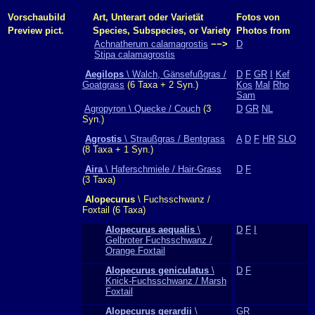
Vorschaubild
Art, Unterart oder Varietät
Fotos von
Preview pict.
Species, Subspecies, or Variety
Photos from
Achnatherum calamagrostis
−−>
D
Stipa calamagrostis
Aegilops
\ Walch, Gänsefußgras /
D
F
GR
I
Kef
Goatgrass
(6 Taxa + 2 Syn.)
Kos
Mal
Rho
Sam
Agropyron \ Quecke / Couch
(3
D
GR
NL
Syn.)
Agrostis
\ Straußgras / Bentgrass
A
D
F
HR
SLO
(8 Taxa + 1 Syn.)
Aira
\ Haferschmiele / Hair-Grass
D
F
(3 Taxa)
Alopecurus
\ Fuchsschwanz /
Foxtail (6 Taxa)
Alopecurus aequalis
\
D
F
I
Gelbroter Fuchsschwanz /
Orange Foxtail
Alopecurus geniculatus
\
D
F
Knick-Fuchsschwanz / Marsh
Foxtail
Alopecurus gerardii
\
GR