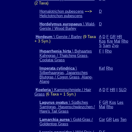
(2 Taxa)
Homalotrichon pubescens
−−>
D
Helictotrichon pubescens
Hordelymus europaeus
\ Wald-
D
Gerste / Wood Barley
Hordeum
\ Gerste / Barley
(9 Taxa
A
D
F
GR
HR
+ 3 Syn.)
Kos
Kre
Mal
Rho
S
Sam
Zyp
Hyparrhenia hirta
\ Behaartes
F
I
Rho
Kahngras / Thatching Grass,
Coolatai Grass
Imperata cylindrica
\
Kef
Rho
Silberhaargras, Japanisches
Blutgras / Cogon Grass, Alang-
Alang
Koeleria
\ Kammschmiele / Hair
A
D
F
HR
I
SLO
Grass
(6 Taxa + 1 Syn.)
Lagurus ovatus
\ Südliches
F
GR
Kos
Les
Samtgras, Hasenschwänzchen /
Mal
Rho
Hare's Tail Grass
Lamarckia aurea
\ Gold-Gras /
Cor
GR
Les
Ten
Goldentop Grass