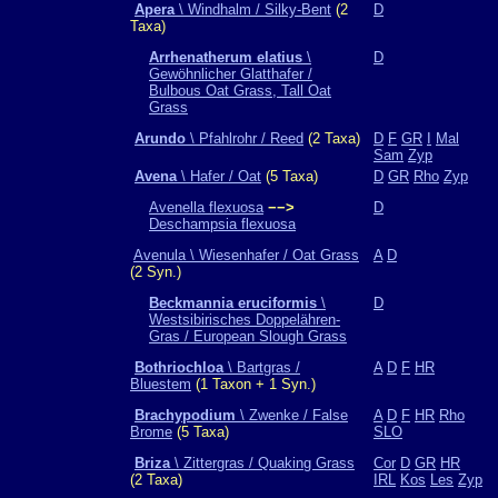
Apera
\ Windhalm / Silky-Bent
(2
D
Taxa)
Arrhenatherum elatius
\
D
Gewöhnlicher Glatthafer /
Bulbous Oat Grass, Tall Oat
Grass
Arundo
\ Pfahlrohr / Reed
(2 Taxa)
D
F
GR
I
Mal
Sam
Zyp
Avena
\ Hafer / Oat
(5 Taxa)
D
GR
Rho
Zyp
Avenella flexuosa
−−>
D
Deschampsia flexuosa
Avenula \ Wiesenhafer / Oat Grass
A
D
(2 Syn.)
Beckmannia eruciformis
\
D
Westsibirisches Doppelähren-
Gras / European Slough Grass
Bothriochloa
\ Bartgras /
A
D
F
HR
Bluestem
(1 Taxon + 1 Syn.)
Brachypodium
\ Zwenke / False
A
D
F
HR
Rho
Brome
(5 Taxa)
SLO
Briza
\ Zittergras / Quaking Grass
Cor
D
GR
HR
(2 Taxa)
IRL
Kos
Les
Zyp