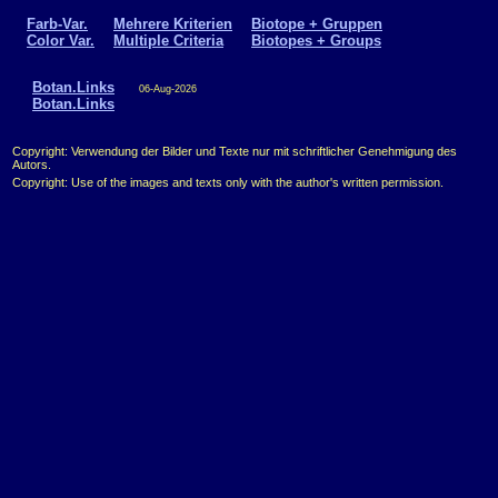
Farb-Var.
Mehrere Kriterien
Biotope + Gruppen
Color Var.
Multiple Criteria
Biotopes + Groups
Botan.Links
06-Aug-2026
Botan.Links
Copyright: Verwendung der Bilder und Texte nur mit schriftlicher Genehmigung des
Autors.
Copyright: Use of the images and texts only with the author's written permission.