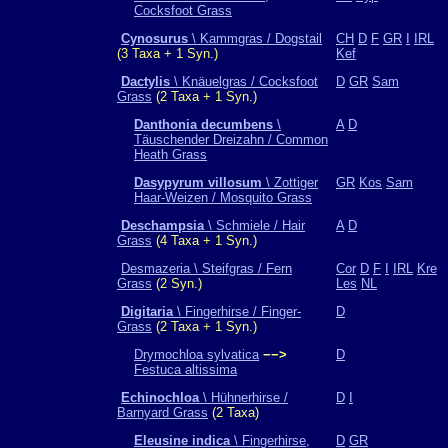
Cocksfoot Grass
Cynosurus
\ Kammgras / Dogstail
CH
D
F
GR
I
IRL
(3 Taxa + 1 Syn.)
Kef
Dactylis
\ Knäuelgras / Cocksfoot
D
GR
Sam
Grass
(2 Taxa + 1 Syn.)
Danthonia decumbens
\
A
D
Täuschender Dreizahn / Common
Heath Grass
Dasypyrum villosum
\ Zottiger
GR
Kos
Sam
Haar-Weizen / Mosquito Grass
Deschampsia
\ Schmiele / Hair
A
D
Grass
(4 Taxa + 1 Syn.)
Desmazeria \ Steifgras / Fern
Cor
D
F
I
IRL
Kre
Grass
(2 Syn.)
Les
NL
Digitaria
\ Fingerhirse / Finger-
D
Grass
(2 Taxa + 1 Syn.)
Drymochloa sylvatica
−−>
D
Festuca altissima
Echinochloa
\ Hühnerhirse /
D
I
Barnyard Grass
(2 Taxa)
Eleusine indica
\ Fingerhirse,
D
GR