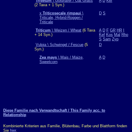
Trisetum
\ Goldhafer / Oat Grass
A
D
Kef
(2 Taxa + 1 Syn.)
x
Triticosecale rimpaui
\
D
S
Triticale, Hybrid-Roggen /
Triticale
Triticum
\ Weizen / Wheat
(6 Taxa
A
D
F
GR
HR
I
+ 14 Syn.)
Kef
Kos
Mal
Rho
S
Sam
Zyp
Vulpia \ Schwingel / Fescue
(5
D
Syn.)
Zea mays
\ Mais / Maize,
A
D
Sweetcorn
Diese Familie nach Verwandtschaft / This Family acc. to
Relationship
Kombinierte Kriterien aus Familie, Blütenbau, Farbe und Blattform finden
Sie
hier
.