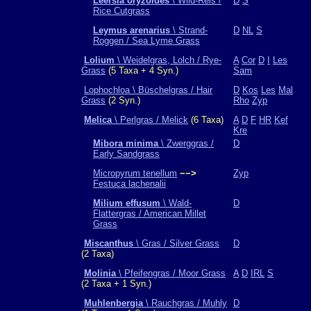
Leersia oryzoides
\ Wild-Reis /
D
S
Rice Cutgrass
Leymus arenarius
\ Strand-
D
NL
S
Roggen / Sea Lyme Grass
Lolium
\ Weidelgras, Lolch / Rye-
A
Cor
D
I
Les
Grass
(5 Taxa + 4 Syn.)
Sam
Lophochloa \ Büschelgras / Hair
D
Kos
Les
Mal
Grass
(2 Syn.)
Rho
Zyp
Melica
\ Perlgras / Melick
(6 Taxa)
A
D
F
HR
Kef
Kre
Mibora minima
\ Zwerggras /
D
Early Sandgrass
Micropyrum tenellum
−−>
Zyp
Festuca lachenalii
Milium effusum
\ Wald-
D
Flattergras / American Millet
Grass
Miscanthus
\ Gras / Silver Grass
D
(2 Taxa)
Molinia
\ Pfeifengras / Moor Grass
A
D
IRL
S
(2 Taxa + 1 Syn.)
Muhlenbergia
\ Rauchgras / Muhly
D