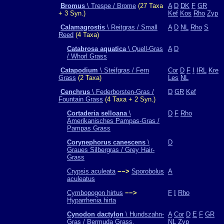
Bromus
\ Trespe / Brome
(27 Taxa
A
D
DK
F
GR
+ 3 Syn.)
Kef
Kos
Rho
Zyp
Calamagrostis
\ Reitgras / Small
A
D
NL
Rho
S
Reed
(4 Taxa)
Catabrosa aquatica
\ Quell-Gras
A
D
/ Whorl Grass
Catapodium
\ Steifgras / Fern
Cor
D
F
I
IRL
Kre
Grass
(2 Taxa)
Les
NL
Cenchrus
\ Federborsten-Gras /
D
GR
Kef
Fountain Grass
(4 Taxa + 2 Syn.)
Cortaderia selloana
\
D
F
Rho
Amerikanisches Pampas-Gras /
Pampas Grass
Corynephorus canescens
\
D
Graues Silbergras / Grey Hair-
Grass
Crypsis aculeata
−−>
Sporobolus
A
aculeatus
Cymbopogon hirtus
−−>
F
I
Rho
Hyparrhenia hirta
Cynodon dactylon
\ Hundszahn-
A
Cor
D
E
F
GR
Gras / Bermuda Grass,
NL
Zyp