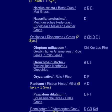
(1 Taxon + 1 Syn.)
Nardus stricta
\ Borst-Gras /
A
D
F
Mat Grass
Nassella tenuissima
\
D
Mexikanisches Federgras,
Engelhaar / Mexican Feather
Grass
Ochlopoa \ Rispengras / Grass
(2
A
CH
D
F
I
Syn.)
Oloptum miliaceum
\
Chi
Kre
Les
Rho
Gewöhnlicher Grannenreis / Rice
Grass, Smilo Grass
Oreochloa disticha
\
A
E
I
Zweizeiliges Kopfgras /
Oreochloa
Oryza sativa
\ Reis / Rice
D
F
Panicum
\ Rispen-Hirse / Millet
(8
A
D
Taxa + 1 Syn.)
Paspalum dilatatum
\
E
F
I
Brasilianische Hirse / Dallis
Grass
Pennisetum \ Federborsten-Gras /
D
GR
Kef