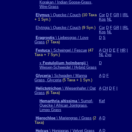
Korakan / Indian Goose-Grass,
Wire-Grass
Elymus
\ Quecke / Couch
(10 Taxa
Cor
D
F
GR
I
IRL
+ 1 Syn.)
Kos
NL
Elytrigia \ Quecke / Couch
(9 Syn.)
Cor
D
F
GR
I
IRL
Kos
NL
Eragrostis
\ Liebesgras / Love
D
S
Grass
(7 Taxa)
Festuca
\ Schwingel / Fescue
(47
A
CH
D
E
F
HR
I
Taxa + 7 Syn.)
NL
Zyp
x
Festulolium holmbergii
\
D
Wiesen-Schweidel / Hybrid Grass
Glyceria
\ Schwaden / Manna
A
D
F
Grass, Glyceria
(5 Taxa + 1 Syn.)
Helictotrichon
\ Wiesenhafer / Oat
A
CH
D
F
I
Grass
(6 Taxa)
Hemarthria altissima
\ Sumpf-
Kef
Quecke / African Jointgrass,
Limpo Grass
Hierochloe
\ Mariengras / Grass
(2
A
D
Taxa)
Holcus
\ Honiggras / Velvet Grass
A
D