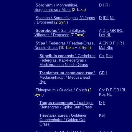
Sorghum
\ Mohrenhirse,
D
HR
I
Sorghumhirse / Millet
(2 Taxa)
Spartina \ Samenfallgras, Vilfagras
D
IRL
NL
/ Dropseed
(2 Syn.)
Sporobolus
\ Samenfallgras,
A
D
E
GR
IRL
Vilfagras / Dropseed
(7 Taxa)
Les
NL
Stipa
\ Federgras / Feather-Grass,
A
Chi
D
F
HR
I
Needle Grass
(10 Taxa + 3 Syn.)
Mal
Rho
Stipellula capensis
\ Gedrehtes
Chi
Rho
Federgras, Kap-Federgras /
Mediterranean Needle Grass
Taeniatherum caput-medusae
\
GR
I
Medusenhaupt / Medusahead
Rye
Thinopyrum \ Quecke / Couch
(2
Cor
D
F
GR
IRL
Syn.)
Kos
NL
Tragus racemosus
\ Traubiges
D
F
Klettengras / Spike Burr Grass
Trisetaria aurea
\ Goldener
Kef
Grannenhafer / Golden Oat
Grass