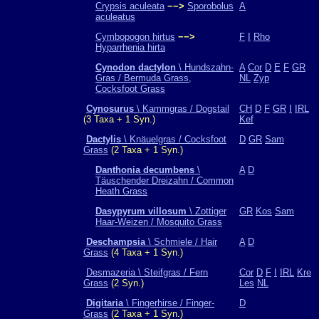
Crypsis aculeata
−−>
Sporobolus
A
aculeatus
Cymbopogon hirtus
−−>
F
I
Rho
Hyparrhenia hirta
Cynodon dactylon
\ Hundszahn-
A
Cor
D
E
F
GR
Gras / Bermuda Grass,
NL
Zyp
Cocksfoot Grass
Cynosurus
\ Kammgras / Dogstail
CH
D
F
GR
I
IRL
(3 Taxa + 1 Syn.)
Kef
Dactylis
\ Knäuelgras / Cocksfoot
D
GR
Sam
Grass
(2 Taxa + 1 Syn.)
Danthonia decumbens
\
A
D
Täuschender Dreizahn / Common
Heath Grass
Dasypyrum villosum
\ Zottiger
GR
Kos
Sam
Haar-Weizen / Mosquito Grass
Deschampsia
\ Schmiele / Hair
A
D
Grass
(4 Taxa + 1 Syn.)
Desmazeria \ Steifgras / Fern
Cor
D
F
I
IRL
Kre
Grass
(2 Syn.)
Les
NL
Digitaria
\ Fingerhirse / Finger-
D
Grass
(2 Taxa + 1 Syn.)