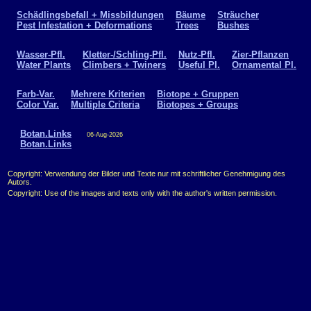
Schädlingsbefall + Missbildungen
Bäume
Sträucher
Pest Infestation + Deformations
Trees
Bushes
Wasser-Pfl.
Kletter-/Schling-Pfl.
Nutz-Pfl.
Zier-Pflanzen
Water Plants
Climbers + Twiners
Useful Pl.
Ornamental Pl.
Farb-Var.
Mehrere Kriterien
Biotope + Gruppen
Color Var.
Multiple Criteria
Biotopes + Groups
Botan.Links
06-Aug-2026
Botan.Links
Copyright: Verwendung der Bilder und Texte nur mit schriftlicher Genehmigung des
Autors.
Copyright: Use of the images and texts only with the author's written permission.