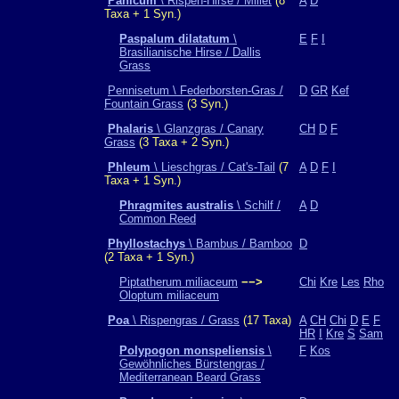
Panicum
\ Rispen-Hirse / Millet
(8
A
D
Taxa + 1 Syn.)
Paspalum dilatatum
\
E
F
I
Brasilianische Hirse / Dallis
Grass
Pennisetum \ Federborsten-Gras /
D
GR
Kef
Fountain Grass
(3 Syn.)
Phalaris
\ Glanzgras / Canary
CH
D
F
Grass
(3 Taxa + 2 Syn.)
Phleum
\ Lieschgras / Cat's-Tail
(7
A
D
F
I
Taxa + 1 Syn.)
Phragmites australis
\ Schilf /
A
D
Common Reed
Phyllostachys
\ Bambus / Bamboo
D
(2 Taxa + 1 Syn.)
Piptatherum miliaceum
−−>
Chi
Kre
Les
Rho
Oloptum miliaceum
Poa
\ Rispengras / Grass
(17 Taxa)
A
CH
Chi
D
E
F
HR
I
Kre
S
Sam
Polypogon monspeliensis
\
F
Kos
Gewöhnliches Bürstengras /
Mediterranean Beard Grass