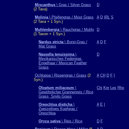
Miscanthus
\ Gras / Silver Grass
D
(2 Taxa)
Molinia
\ Pfeifengras / Moor Grass
A
D
IRL
S
(2 Taxa + 1 Syn.)
Muhlenbergia
\ Rauchgras / Muhly
D
(1 Taxon + 1 Syn.)
Nardus stricta
\ Borst-Gras /
A
D
F
Mat Grass
Nassella tenuissima
\
D
Mexikanisches Federgras,
Engelhaar / Mexican Feather
Grass
Ochlopoa \ Rispengras / Grass
(2
A
CH
D
F
I
Syn.)
Oloptum miliaceum
\
Chi
Kre
Les
Rho
Gewöhnlicher Grannenreis / Rice
Grass, Smilo Grass
Oreochloa disticha
\
A
E
I
Zweizeiliges Kopfgras /
Oreochloa
Oryza sativa
\ Reis / Rice
D
F