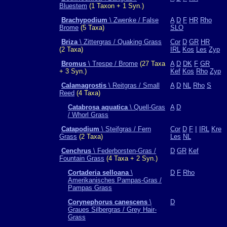
Bluestem
(1 Taxon + 1 Syn.)
Brachypodium
\ Zwenke / False
A
D
F
HR
Rho
Brome
(5 Taxa)
SLO
Briza
\ Zittergras / Quaking Grass
Cor
D
GR
HR
(2 Taxa)
IRL
Kos
Les
Zyp
Bromus
\ Trespe / Brome
(27 Taxa
A
D
DK
F
GR
+ 3 Syn.)
Kef
Kos
Rho
Zyp
Calamagrostis
\ Reitgras / Small
A
D
NL
Rho
S
Reed
(4 Taxa)
Catabrosa aquatica
\ Quell-Gras
A
D
/ Whorl Grass
Catapodium
\ Steifgras / Fern
Cor
D
F
I
IRL
Kre
Grass
(2 Taxa)
Les
NL
Cenchrus
\ Federborsten-Gras /
D
GR
Kef
Fountain Grass
(4 Taxa + 2 Syn.)
Cortaderia selloana
\
D
F
Rho
Amerikanisches Pampas-Gras /
Pampas Grass
Corynephorus canescens
\
D
Graues Silbergras / Grey Hair-
Grass