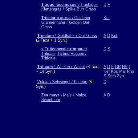
Tragus racemosus
\ Traubiges
D
F
Klettengras / Spike Burr Grass
Trisetaria aurea
\ Goldener
Kef
Grannenhafer / Golden Oat
Grass
Trisetum
\ Goldhafer / Oat Grass
A
D
Kef
(2 Taxa + 1 Syn.)
x
Triticosecale rimpaui
\
D
S
Triticale, Hybrid-Roggen /
Triticale
Triticum
\ Weizen / Wheat
(6 Taxa
A
D
F
GR
HR
I
+ 14 Syn.)
Kef
Kos
Mal
Rho
S
Sam
Zyp
Vulpia \ Schwingel / Fescue
(5
D
Syn.)
Zea mays
\ Mais / Maize,
A
D
Sweetcorn