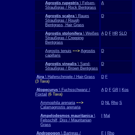
Agrostis rupestris
\ Felsen-
A
Straußgras / Rock Bentgrass
Agrostis scabra
\ Raues
D
Straußgras / Rough
Bentgrass, Hair Grass
Agrostis stolonifera
\ Weißes
A
D
F
HR
SLO
Straußgras / Creeping
Bentgrass
Agrostis tenuis
−−>
Agrostis
D
capillaris
Agrostis vinealis
\ Sand-
D
Straußgras / Brown Bentgrass
Aira
\ Haferschmiele / Hair-Grass
D
F
(3 Taxa)
Alopecurus
\ Fuchsschwanz /
A
D
F
GR
I
Kos
Foxtail
(6 Taxa)
Ammophila arenaria
−−>
D
NL
Rho
S
Calamagrostis arenaria
Ampelodesmos mauritanica
\
I
Mal
Felsschilf, Diss / Mauritanian
Grass
Andropogon
\ Bartgras /
F
I
Rho