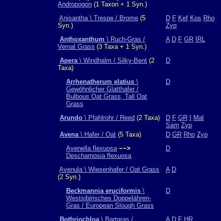
Andropogon
(1 Taxon + 1 Syn.)
Anisantha \ Trespe / Brome
(5
D
F
Kef
Kos
Rho
Syn.)
Zyp
Anthoxanthum
\ Ruch-Gras /
A
D
F
GR
IRL
Vernal Grass
(3 Taxa + 1 Syn.)
Apera
\ Windhalm / Silky-Bent
(2
D
Taxa)
Arrhenatherum elatius
\
D
Gewöhnlicher Glatthafer /
Bulbous Oat Grass, Tall Oat
Grass
Arundo
\ Pfahlrohr / Reed
(2 Taxa)
D
F
GR
I
Mal
Sam
Zyp
Avena
\ Hafer / Oat
(5 Taxa)
D
GR
Rho
Zyp
Avenella flexuosa
−−>
D
Deschampsia flexuosa
Avenula \ Wiesenhafer / Oat Grass
A
D
(2 Syn.)
Beckmannia eruciformis
\
D
Westsibirisches Doppelähren-
Gras / European Slough Grass
Bothriochloa
\ Bartgras /
A
D
F
HR