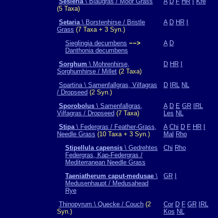
Sesleria
\ Blaugras / Moor Grass
A
D
F
HR
I
Kre
(5 Taxa)
Setaria
\ Borstenhirse / Bristle
A
D
HR
I
Grass
(7 Taxa + 3 Syn.)
Sieglingia decumbens
−−>
A
D
Danthonia decumbens
Sorghum
\ Mohrenhirse,
D
HR
I
Sorghumhirse / Millet
(2 Taxa)
Spartina \ Samenfallgras, Vilfagras
D
IRL
NL
/ Dropseed
(2 Syn.)
Sporobolus
\ Samenfallgras,
A
D
E
GR
IRL
Vilfagras / Dropseed
(7 Taxa)
Les
NL
Stipa
\ Federgras / Feather-Grass,
A
Chi
D
F
HR
I
Needle Grass
(10 Taxa + 3 Syn.)
Mal
Rho
Stipellula capensis
\ Gedrehtes
Chi
Rho
Federgras, Kap-Federgras /
Mediterranean Needle Grass
Taeniatherum caput-medusae
\
GR
I
Medusenhaupt / Medusahead
Rye
Thinopyrum \ Quecke / Couch
(2
Cor
D
F
GR
IRL
Syn.)
Kos
NL