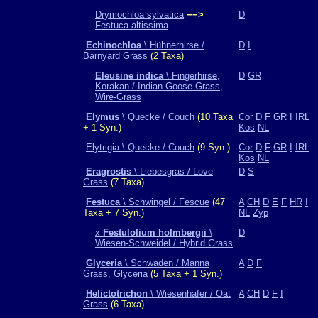
Drymochloa sylvatica
−−>
D
Festuca altissima
Echinochloa
\ Hühnerhirse /
D
I
Barnyard Grass
(2 Taxa)
Eleusine indica
\ Fingerhirse,
D
GR
Korakan / Indian Goose-Grass,
Wire-Grass
Elymus
\ Quecke / Couch
(10 Taxa
Cor
D
F
GR
I
IRL
+ 1 Syn.)
Kos
NL
Elytrigia \ Quecke / Couch
(9 Syn.)
Cor
D
F
GR
I
IRL
Kos
NL
Eragrostis
\ Liebesgras / Love
D
S
Grass
(7 Taxa)
Festuca
\ Schwingel / Fescue
(47
A
CH
D
E
F
HR
I
Taxa + 7 Syn.)
NL
Zyp
x
Festulolium holmbergii
\
D
Wiesen-Schweidel / Hybrid Grass
Glyceria
\ Schwaden / Manna
A
D
F
Grass, Glyceria
(5 Taxa + 1 Syn.)
Helictotrichon
\ Wiesenhafer / Oat
A
CH
D
F
I
Grass
(6 Taxa)