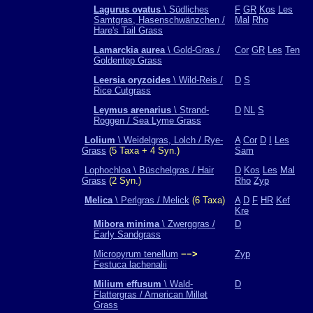
Lagurus ovatus
\ Südliches
F
GR
Kos
Les
Samtgras, Hasenschwänzchen /
Mal
Rho
Hare's Tail Grass
Lamarckia aurea
\ Gold-Gras /
Cor
GR
Les
Ten
Goldentop Grass
Leersia oryzoides
\ Wild-Reis /
D
S
Rice Cutgrass
Leymus arenarius
\ Strand-
D
NL
S
Roggen / Sea Lyme Grass
Lolium
\ Weidelgras, Lolch / Rye-
A
Cor
D
I
Les
Grass
(5 Taxa + 4 Syn.)
Sam
Lophochloa \ Büschelgras / Hair
D
Kos
Les
Mal
Grass
(2 Syn.)
Rho
Zyp
Melica
\ Perlgras / Melick
(6 Taxa)
A
D
F
HR
Kef
Kre
Mibora minima
\ Zwerggras /
D
Early Sandgrass
Micropyrum tenellum
−−>
Zyp
Festuca lachenalii
Milium effusum
\ Wald-
D
Flattergras / American Millet
Grass