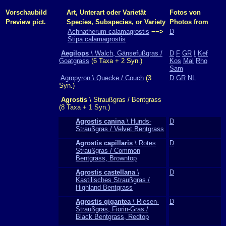
Vorschaubild
Art, Unterart oder Varietät
Fotos von
Preview pict.
Species, Subspecies, or Variety
Photos from
Achnatherum calamagrostis
−−>
D
Stipa calamagrostis
Aegilops
\ Walch, Gänsefußgras /
D
F
GR
I
Kef
Goatgrass
(6 Taxa + 2 Syn.)
Kos
Mal
Rho
Sam
Agropyron \ Quecke / Couch
(3
D
GR
NL
Syn.)
Agrostis
\ Straußgras / Bentgrass
(8 Taxa + 1 Syn.)
Agrostis canina
\ Hunds-
D
Straußgras / Velvet Bentgrass
Agrostis capillaris
\ Rotes
D
Straußgras / Common
Bentgrass, Browntop
Agrostis castellana
\
D
Kastilisches Straußgras /
Highland Bentgrass
Agrostis gigantea
\ Riesen-
D
Straußgras, Fiorin-Gras /
Black Bentgrass, Redtop