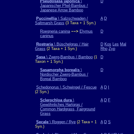
Pseudosasa japonica
\
D
Japanischer Pfeil-Bambus /
Japanese Arrow Bamboo
Puccinellia
\ Salzschwaden /
A
D
Saltmarsh Grass
(3 Taxa + 1 Syn.)
Roegneria canina
−−>
Elymus
D
caninus
Rostraria
\ Büschelgras / Hair
D
Kos
Les
Mal
Grass
(2 Taxa + 1 Syn.)
Rho
Zyp
Sasa
\ Zwerg-Bambus / Bamboo
(1
D
Taxon + 1 Syn.)
Sasamorpha borealis
\
D
Nordischer Zwerg-Bambus /
Boreal Bamboo
Schedonorus \ Schwingel / Fescue
A
D
I
(2 Syn.)
Sclerochloa dura
\
A
D
F
Gewöhnliches Hartgras /
Common Hardgrass, Fairground
Grass
Secale
\ Roggen / Rye
(2 Taxa + 1
A
D
S
Syn.)