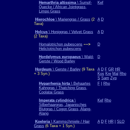
Hemarthria altissima
\ Sumpf-
Kef
Quecke / African Jointgrass,
Limpo Grass
Hierochloe
\ Mariengras / Grass
(2
A
D
Taxa)
Holcus
\ Honiggras / Velvet Grass
A
D
(2 Taxa)
Homalotrichon pubescens
−−>
D
Helictotrichon pubescens
Hordelymus europaeus
\ Wald-
D
Gerste / Wood Barley
Hordeum
\ Gerste / Barley
(9 Taxa
A
D
F
GR
HR
+ 3 Syn.)
Kos
Kre
Mal
Rho
S
Sam
Zyp
Hyparrhenia hirta
\ Behaartes
F
I
Rho
Kahngras / Thatching Grass,
Coolatai Grass
Imperata cylindrica
\
Kef
Rho
Silberhaargras, Japanisches
Blutgras / Cogon Grass, Alang-
Alang
Koeleria
\ Kammschmiele / Hair
A
D
F
HR
I
SLO
Grass
(6 Taxa + 1 Syn.)