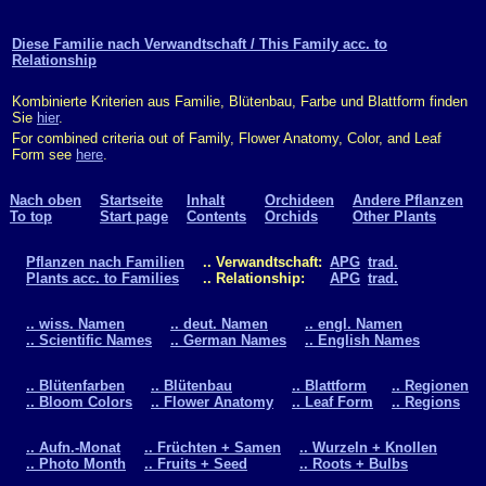
Diese Familie nach Verwandtschaft / This Family acc. to
Relationship
Kombinierte Kriterien aus Familie, Blütenbau, Farbe und Blattform finden
Sie
hier
.
For combined criteria out of Family, Flower Anatomy, Color, and Leaf
Form see
here
.
Nach oben
Startseite
Inhalt
Orchideen
Andere Pflanzen
To top
Start page
Contents
Orchids
Other Plants
Pflanzen nach Familien
.. Verwandtschaft:
APG
trad.
Plants acc. to Families
.. Relationship:
APG
trad.
.. wiss. Namen
.. deut. Namen
.. engl. Namen
.. Scientific Names
.. German Names
.. English Names
.. Blütenfarben
.. Blütenbau
.. Blattform
.. Regionen
.. Bloom Colors
.. Flower Anatomy
.. Leaf Form
.. Regions
.. Aufn.-Monat
.. Früchten + Samen
.. Wurzeln + Knollen
.. Photo Month
.. Fruits + Seed
.. Roots + Bulbs