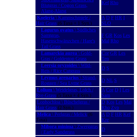
Kef
Rho
Blutgras / Cogon Grass,
Alang-Alang
Koeleria
\ Kammschmiele /
A
D
F
HR
I
Hair Grass
(6 Taxa + 1 Syn.)
SLO
Lagurus ovatus
\ Südliches
Samtgras,
F
GR
Kos
Les
Hasenschwänzchen / Hare's
Mal
Rho
Tail Grass
Lamarckia aurea
\ Gold-
Cor
GR
Les
Gras / Goldentop Grass
Ten
Leersia oryzoides
\ Wild-
D
S
Reis / Rice Cutgrass
Leymus arenarius
\ Strand-
D
NL
S
Roggen / Sea Lyme Grass
Lolium
\ Weidelgras, Lolch /
A
Cor
D
I
Les
Rye-Grass
(5 Taxa + 4 Syn.)
Sam
Lophochloa \ Büschelgras /
D
Kos
Les
Mal
Hair Grass
(2 Syn.)
Rho
Zyp
Melica
\ Perlgras / Melick
(6
A
D
F
HR
Kef
Taxa)
Kre
Mibora minima
\ Zwerggras
D
/ Early Sandgrass