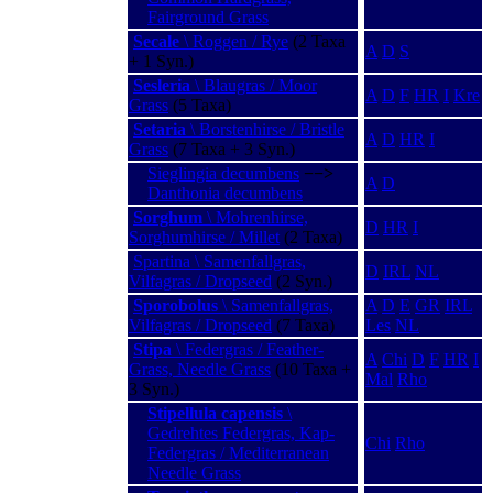
Fairground Grass
Secale
\ Roggen / Rye
(2 Taxa
A
D
S
+ 1 Syn.)
Sesleria
\ Blaugras / Moor
A
D
F
HR
I
Kre
Grass
(5 Taxa)
Setaria
\ Borstenhirse / Bristle
A
D
HR
I
Grass
(7 Taxa + 3 Syn.)
Sieglingia decumbens
−−>
A
D
Danthonia decumbens
Sorghum
\ Mohrenhirse,
D
HR
I
Sorghumhirse / Millet
(2 Taxa)
Spartina \ Samenfallgras,
D
IRL
NL
Vilfagras / Dropseed
(2 Syn.)
Sporobolus
\ Samenfallgras,
A
D
E
GR
IRL
Vilfagras / Dropseed
(7 Taxa)
Les
NL
Stipa
\ Federgras / Feather-
A
Chi
D
F
HR
I
Grass, Needle Grass
(10 Taxa +
Mal
Rho
3 Syn.)
Stipellula capensis
\
Gedrehtes Federgras, Kap-
Chi
Rho
Federgras / Mediterranean
Needle Grass