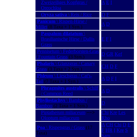
Zweizeiliges Kopfgras /
A
E
I
Oreochloa
Oryza sativa
\ Reis / Rice
D
F
Panicum
\ Rispen-Hirse /
A
D
Millet
(8 Taxa + 1 Syn.)
Paspalum dilatatum
\
Brasilianische Hirse / Dallis
E
F
I
Grass
Pennisetum \ Federborsten-Gras
D
GR
Kef
/ Fountain Grass
(3 Syn.)
Phalaris
\ Glanzgras / Canary
CH
D
F
Grass
(3 Taxa + 2 Syn.)
Phleum
\ Lieschgras / Cat's-
A
D
F
I
Tail
(7 Taxa + 1 Syn.)
Phragmites australis
\ Schilf
A
D
/ Common Reed
Phyllostachys
\ Bambus /
D
Bamboo
(2 Taxa + 1 Syn.)
Piptatherum miliaceum
−−>
Chi
Kre
Les
Oloptum miliaceum
Rho
A
CH
Chi
D
E
Poa
\ Rispengras / Grass
(17
F
HR
I
Kre
S
Taxa)
Sam