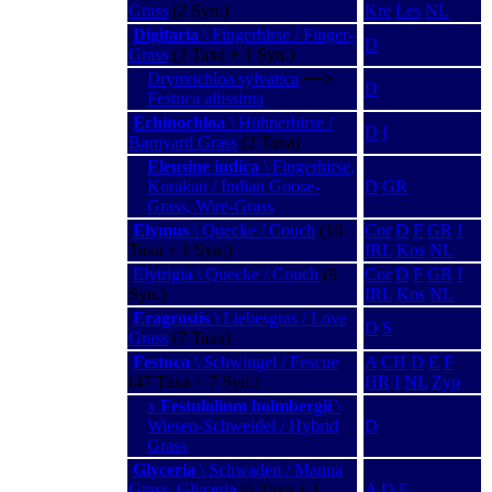
Grass
(2 Syn.)
Kre
Les
NL
Digitaria
\ Fingerhirse / Finger-
D
Grass
(2 Taxa + 1 Syn.)
Drymochloa sylvatica
−−>
D
Festuca altissima
Echinochloa
\ Hühnerhirse /
D
I
Barnyard Grass
(2 Taxa)
Eleusine indica
\ Fingerhirse,
Korakan / Indian Goose-
D
GR
Grass, Wire-Grass
Elymus
\ Quecke / Couch
(10
Cor
D
F
GR
I
Taxa + 1 Syn.)
IRL
Kos
NL
Elytrigia \ Quecke / Couch
(9
Cor
D
F
GR
I
Syn.)
IRL
Kos
NL
Eragrostis
\ Liebesgras / Love
D
S
Grass
(7 Taxa)
Festuca
\ Schwingel / Fescue
A
CH
D
E
F
(47 Taxa + 7 Syn.)
HR
I
NL
Zyp
x
Festulolium holmbergii
\
Wiesen-Schweidel / Hybrid
D
Grass
Glyceria
\ Schwaden / Manna
Grass, Glyceria
(5 Taxa + 1
A
D
F