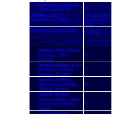
Achnatherum calamagrostis
−
D
−>
Stipa calamagrostis
Aegilops
\ Walch,
D
F
GR
I
Kef
Gänsefußgras / Goatgrass
(6
Kos
Mal
Rho
Taxa + 2 Syn.)
Sam
Agropyron \ Quecke / Couch
(3
D
GR
NL
Syn.)
Agrostis
\ Straußgras /
Bentgrass (8 Taxa + 1 Syn.)
Agrostis canina
\ Hunds-
Straußgras / Velvet
D
Bentgrass
Agrostis capillaris
\ Rotes
Straußgras / Common
D
Bentgrass, Browntop
Agrostis castellana
\
Kastilisches Straußgras /
D
Highland Bentgrass
Agrostis gigantea
\
Riesen-Straußgras, Fiorin-
D
Gras / Black Bentgrass,
Redtop
Agrostis rupestris
\