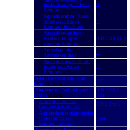
Felsen-Straußgras / Rock
A
Bentgrass
Agrostis scabra
\ Raues
Straußgras / Rough
D
Bentgrass, Hair Grass
Agrostis stolonifera
\
Weißes Straußgras /
A
D
F
HR
SLO
Creeping Bentgrass
Agrostis tenuis
−−>
D
Agrostis capillaris
Agrostis vinealis
\ Sand-
Straußgras / Brown
D
Bentgrass
Aira
\ Haferschmiele / Hair-
D
F
Grass
(3 Taxa)
Alopecurus
\ Fuchsschwanz /
A
D
F
GR
I
Foxtail
(6 Taxa)
Kos
Ammophila arenaria
−−>
D
NL
Rho
S
Calamagrostis arenaria
Ampelodesmos mauritanica
\ Felsschilf, Diss /
I
Mal
Mauritanian Grass
Andropogon
\ Bartgras /