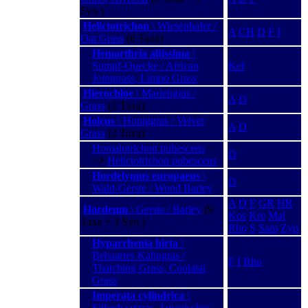
Syn.)
Helictotrichon
\ Wiesenhafer /
A
CH
D
F
I
Oat Grass
(6 Taxa)
Hemarthria altissima
\
Sumpf-Quecke / African
Kef
Jointgrass, Limpo Grass
Hierochloe
\ Mariengras /
A
D
Grass
(2 Taxa)
Holcus
\ Honiggras / Velvet
A
D
Grass
(2 Taxa)
Homalotrichon pubescens
−
D
−>
Helictotrichon pubescens
Hordelymus europaeus
\
D
Wald-Gerste / Wood Barley
A
D
F
GR
HR
Hordeum
\ Gerste / Barley
(9
Kos
Kre
Mal
Taxa + 3 Syn.)
Rho
S
Sam
Zyp
Hyparrhenia hirta
\
Behaartes Kahngras /
F
I
Rho
Thatching Grass, Coolatai
Grass
Imperata cylindrica
\
Silberhaargras, Japanisches