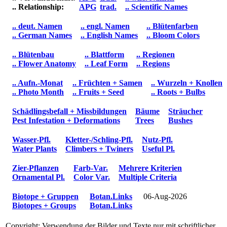
.. Relationship:
APG
trad.
.. Scientific Names
.. deut. Namen
.. engl. Namen
.. Blütenfarben
.. German Names
.. English Names
.. Bloom Colors
.. Blütenbau
.. Blattform
.. Regionen
.. Flower Anatomy
.. Leaf Form
.. Regions
.. Aufn.-Monat
.. Früchten + Samen
.. Wurzeln + Knollen
.. Photo Month
.. Fruits + Seed
.. Roots + Bulbs
Schädlingsbefall + Missbildungen
Bäume
Sträucher
Pest Infestation + Deformations
Trees
Bushes
Wasser-Pfl.
Kletter-/Schling-Pfl.
Nutz-Pfl.
Water Plants
Climbers + Twiners
Useful Pl.
Zier-Pflanzen
Farb-Var.
Mehrere Kriterien
Ornamental Pl.
Color Var.
Multiple Criteria
Biotope + Gruppen
Botan.Links
06-Aug-2026
Biotopes + Groups
Botan.Links
Copyright: Verwendung der Bilder und Texte nur mit schriftlicher