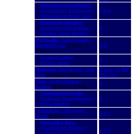
Polypogon monspeliensis
\
Gewöhnliches Bürstengras /
F
Kos
Mediterranean Beard Grass
Pseudosasa japonica
\
Japanischer Pfeil-Bambus /
D
Japanese Arrow Bamboo
Puccinellia
\ Salzschwaden /
Saltmarsh Grass
(3 Taxa + 1
A
D
Syn.)
Roegneria canina
−−>
D
Elymus caninus
Rostraria
\ Büschelgras / Hair
D
Kos
Les
Mal
Grass
(2 Taxa + 1 Syn.)
Rho
Zyp
Sasa
\ Zwerg-Bambus /
D
Bamboo
(1 Taxon + 1 Syn.)
Sasamorpha borealis
\
Nordischer Zwerg-Bambus /
D
Boreal Bamboo
Schedonorus \ Schwingel /
A
D
I
Fescue
(2 Syn.)
Sclerochloa dura
\
Gewöhnliches Hartgras /
A
D
F
Common Hardgrass,