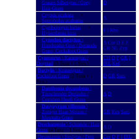
Graues Silbergras / Grey
D
Hair-Grass
Crypsis aculeata
−−>
A
Sporobolus aculeatus
Cymbopogon hirtus
−−>
F
I
Rho
Hyparrhenia hirta
Cynodon dactylon
\
A
Cor
D
E
F
Hundszahn-Gras / Bermuda
GR
NL
Zyp
Grass, Cocksfoot Grass
Cynosurus
\ Kammgras /
CH
D
F
GR
I
Dogstail
(3 Taxa + 1 Syn.)
IRL
Kef
Dactylis
\ Knäuelgras /
Cocksfoot Grass
(2 Taxa + 1
D
GR
Sam
Syn.)
Danthonia decumbens
\
Täuschender Dreizahn /
A
D
Common Heath Grass
Dasypyrum villosum
\
Zottiger Haar-Weizen /
GR
Kos
Sam
Mosquito Grass
Deschampsia
\ Schmiele / Hair
A
D
Grass
(4 Taxa + 1 Syn.)
Desmazeria \ Steifgras / Fern
Cor
D
F
I
IRL