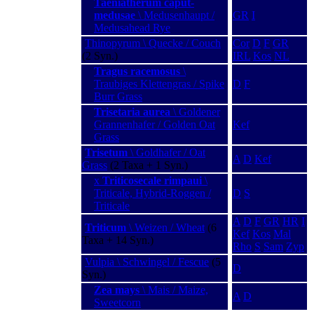
Taeniatherum caput-
medusae
\ Medusenhaupt /
GR
I
Medusahead Rye
Thinopyrum \ Quecke / Couch
Cor
D
F
GR
(2 Syn.)
IRL
Kos
NL
Tragus racemosus
\
Traubiges Klettengras / Spike
D
F
Burr Grass
Trisetaria aurea
\ Goldener
Grannenhafer / Golden Oat
Kef
Grass
Trisetum
\ Goldhafer / Oat
A
D
Kef
Grass
(2 Taxa + 1 Syn.)
x
Triticosecale rimpaui
\
Triticale, Hybrid-Roggen /
D
S
Triticale
A
D
F
GR
HR
I
Triticum
\ Weizen / Wheat
(6
Kef
Kos
Mal
Taxa + 14 Syn.)
Rho
S
Sam
Zyp
Vulpia \ Schwingel / Fescue
(5
D
Syn.)
Zea mays
\ Mais / Maize,
A
D
Sweetcorn