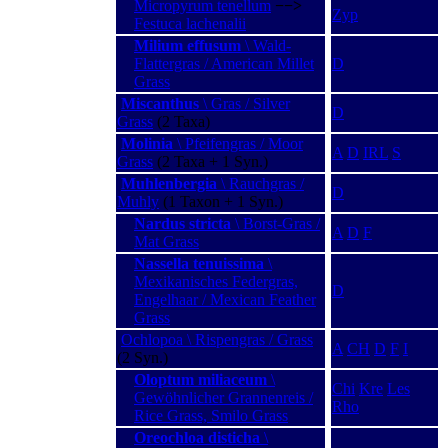
Micropyrum tenellum
−−>
Zyp
Festuca lachenalii
Milium effusum
\ Wald-
Flattergras / American Millet
D
Grass
Miscanthus
\ Gras / Silver
D
Grass
(2 Taxa)
Molinia
\ Pfeifengras / Moor
A
D
IRL
S
Grass
(2 Taxa + 1 Syn.)
Muhlenbergia
\ Rauchgras /
D
Muhly
(1 Taxon + 1 Syn.)
Nardus stricta
\ Borst-Gras /
A
D
F
Mat Grass
Nassella tenuissima
\
Mexikanisches Federgras,
D
Engelhaar / Mexican Feather
Grass
Ochlopoa \ Rispengras / Grass
A
CH
D
F
I
(2 Syn.)
Oloptum miliaceum
\
Chi
Kre
Les
Gewöhnlicher Grannenreis /
Rho
Rice Grass, Smilo Grass
Oreochloa disticha
\