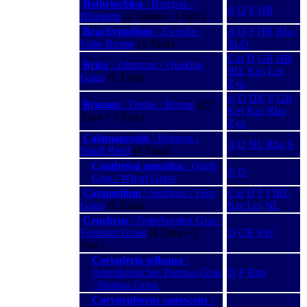
Bothriochloa
\ Bartgras /
A
D
F
HR
Bluestem
(1 Taxon + 1 Syn.)
Brachypodium
\ Zwenke /
A
D
F
HR
Rho
False Brome
(5 Taxa)
SLO
Cor
D
GR
HR
Briza
\ Zittergras / Quaking
IRL
Kos
Les
Grass
(2 Taxa)
Zyp
A
D
DK
F
GR
Bromus
\ Trespe / Brome
(27
Kef
Kos
Rho
Taxa + 3 Syn.)
Zyp
Calamagrostis
\ Reitgras /
A
D
NL
Rho
S
Small Reed
(4 Taxa)
Catabrosa aquatica
\ Quell-
A
D
Gras / Whorl Grass
Catapodium
\ Steifgras / Fern
Cor
D
F
I
IRL
Grass
(2 Taxa)
Kre
Les
NL
Cenchrus
\ Federborsten-Gras /
Fountain Grass
(4 Taxa + 2
D
GR
Kef
Syn.)
Cortaderia selloana
\
Amerikanisches Pampas-Gras
D
F
Rho
/ Pampas Grass
Corynephorus canescens
\