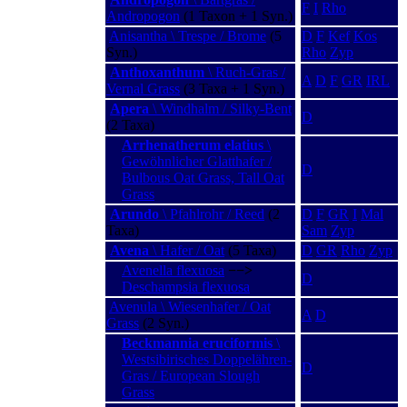
F
I
Rho
Andropogon
(1 Taxon + 1 Syn.)
Anisantha \ Trespe / Brome
(5
D
F
Kef
Kos
Syn.)
Rho
Zyp
Anthoxanthum
\ Ruch-Gras /
A
D
F
GR
IRL
Vernal Grass
(3 Taxa + 1 Syn.)
Apera
\ Windhalm / Silky-Bent
D
(2 Taxa)
Arrhenatherum elatius
\
Gewöhnlicher Glatthafer /
D
Bulbous Oat Grass, Tall Oat
Grass
Arundo
\ Pfahlrohr / Reed
(2
D
F
GR
I
Mal
Taxa)
Sam
Zyp
Avena
\ Hafer / Oat
(5 Taxa)
D
GR
Rho
Zyp
Avenella flexuosa
−−>
D
Deschampsia flexuosa
Avenula \ Wiesenhafer / Oat
A
D
Grass
(2 Syn.)
Beckmannia eruciformis
\
Westsibirisches Doppelähren-
D
Gras / European Slough
Grass