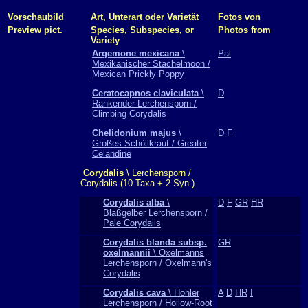
Vorschaubild
Art, Unterart oder Varietät
Fotos von
Preview pict.
Species, Subspecies, or
Photos from
Variety
Argemone mexicana
\
Pal
Mexikanischer Stachelmoon /
Mexican Prickly Poppy
Ceratocapnos claviculata
\
D
Rankender Lerchensporn /
Climbing Corydalis
Chelidonium majus
\
D
F
Großes Schöllkraut / Greater
Celandine
Corydalis
\ Lerchensporn /
Corydalis (10 Taxa + 2 Syn.)
Corydalis alba
\
D
F
GR
HR
Blaßgelber Lerchensporn /
Pale Corydalis
Corydalis blanda subsp.
GR
oxelmannii
\ Oxelmanns
Lerchensporn / Oxelmann's
Corydalis
Corydalis cava
\ Hohler
A
D
HR
I
Lerchensporn / Hollow-Root