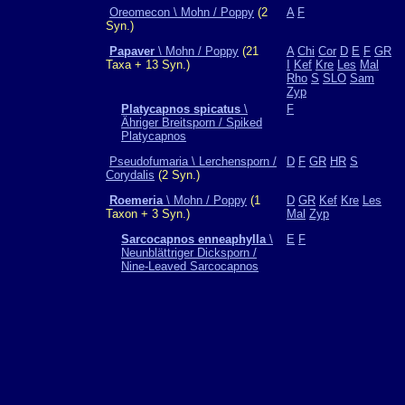
Oreomecon \ Mohn / Poppy
(2
A
F
Syn.)
Papaver
\ Mohn / Poppy
(21
A
Chi
Cor
D
E
F
GR
Taxa + 13 Syn.)
I
Kef
Kre
Les
Mal
Rho
S
SLO
Sam
Zyp
Platycapnos spicatus
\
F
Ähriger Breitsporn / Spiked
Platycapnos
Pseudofumaria \ Lerchensporn /
D
F
GR
HR
S
Corydalis
(2 Syn.)
Roemeria
\ Mohn / Poppy
(1
D
GR
Kef
Kre
Les
Taxon + 3 Syn.)
Mal
Zyp
Sarcocapnos enneaphylla
\
E
F
Neunblättriger Dicksporn /
Nine-Leaved Sarcocapnos