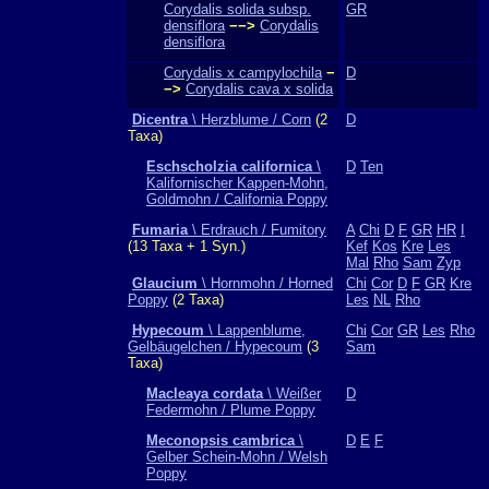
Corydalis solida subsp.
GR
densiflora
−−>
Corydalis
densiflora
Corydalis x campylochila
−
D
−>
Corydalis cava x solida
Dicentra
\ Herzblume / Corn
(2
D
Taxa)
Eschscholzia californica
\
D
Ten
Kalifornischer Kappen-Mohn,
Goldmohn / California Poppy
Fumaria
\ Erdrauch / Fumitory
A
Chi
D
F
GR
HR
I
(13 Taxa + 1 Syn.)
Kef
Kos
Kre
Les
Mal
Rho
Sam
Zyp
Glaucium
\ Hornmohn / Horned
Chi
Cor
D
F
GR
Kre
Poppy
(2 Taxa)
Les
NL
Rho
Hypecoum
\ Lappenblume,
Chi
Cor
GR
Les
Rho
Gelbäugelchen / Hypecoum
(3
Sam
Taxa)
Macleaya cordata
\ Weißer
D
Federmohn / Plume Poppy
Meconopsis cambrica
\
D
E
F
Gelber Schein-Mohn / Welsh
Poppy