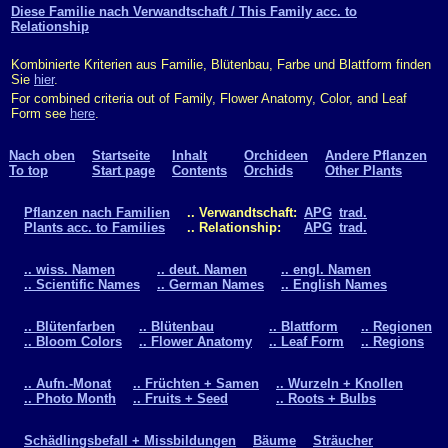
Diese Familie nach Verwandtschaft / This Family acc. to
Relationship
Kombinierte Kriterien aus Familie, Blütenbau, Farbe und Blattform finden
Sie
hier
.
For combined criteria out of Family, Flower Anatomy, Color, and Leaf
Form see
here
.
Nach oben
Startseite
Inhalt
Orchideen
Andere Pflanzen
To top
Start page
Contents
Orchids
Other Plants
Pflanzen nach Familien
.. Verwandtschaft:
APG
trad.
Plants acc. to Families
.. Relationship:
APG
trad.
.. wiss. Namen
.. deut. Namen
.. engl. Namen
.. Scientific Names
.. German Names
.. English Names
.. Blütenfarben
.. Blütenbau
.. Blattform
.. Regionen
.. Bloom Colors
.. Flower Anatomy
.. Leaf Form
.. Regions
.. Aufn.-Monat
.. Früchten + Samen
.. Wurzeln + Knollen
.. Photo Month
.. Fruits + Seed
.. Roots + Bulbs
Schädlingsbefall + Missbildungen
Bäume
Sträucher