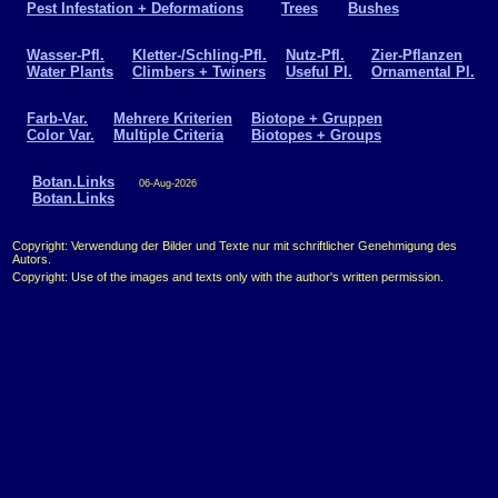
Pest Infestation + Deformations
Trees
Bushes
Wasser-Pfl.
Kletter-/Schling-Pfl.
Nutz-Pfl.
Zier-Pflanzen
Water Plants
Climbers + Twiners
Useful Pl.
Ornamental Pl.
Farb-Var.
Mehrere Kriterien
Biotope + Gruppen
Color Var.
Multiple Criteria
Biotopes + Groups
Botan.Links
06-Aug-2026
Botan.Links
Copyright: Verwendung der Bilder und Texte nur mit schriftlicher Genehmigung des
Autors.
Copyright: Use of the images and texts only with the author's written permission.