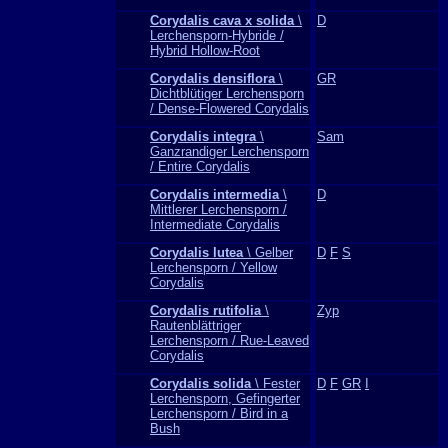
Corydalis cava x solida
\
D
Lerchensporn-Hybride /
Hybrid Hollow-Root
Corydalis densiflora
\
GR
Dichtblütiger Lerchensporn
/ Dense-Flowered Corydalis
Corydalis integra
\
Sam
Ganzrandiger Lerchensporn
/ Entire Corydalis
Corydalis intermedia
\
D
Mittlerer Lerchensporn /
Intermediate Corydalis
Corydalis lutea
\ Gelber
D
F
S
Lerchensporn / Yellow
Corydalis
Corydalis rutifolia
\
Zyp
Rautenblättriger
Lerchensporn / Rue-Leaved
Corydalis
Corydalis solida
\ Fester
D
F
GR
I
Lerchensporn, Gefingerter
Lerchensporn / Bird in a
Bush