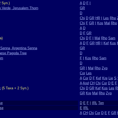
 Syn.)
A
D
F
I
o Verde, Jerusalem Thorn
GR
D
Chi
D
GR
HR
I
Les
Rho
Chi
F
GR
I
Kos
Mal
Rho
A
D
D
F
GR
a)
Chi
D
F
I
Mal
Rho
Sam
A
D
F
GR
HR
I
Kef
Kos
g Senna, Argentina Senna
GR
nese Pagoda Tree
D
om
F
I
Kos
Rho
Sam
D
GR
I
Mal
Rho
Zyp
Cor
Les
A
Cor
D
F
Kef
Kre
Lie
S
A
And
CH
Chi
Cor
D
E
F
k
(5 Taxa + 2 Syn.)
Chi
D
GR
Kef
Kos
Les
R
GR
Kre
Mal
Rho
Zyp
se
D
E
F
I
IRL
Ten
rse
E
IRL
A
CH
Chi
Cor
D
E
F
GR