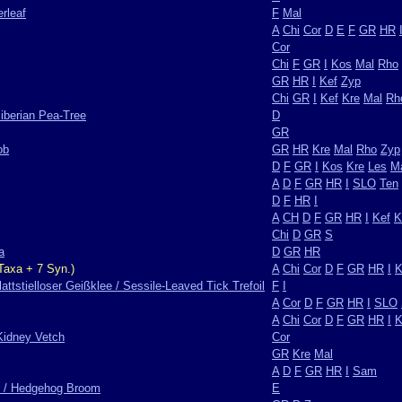
erleaf
F
Mal
A
Chi
Cor
D
E
F
GR
HR
Cor
Chi
F
GR
I
Kos
Mal
Rho
GR
HR
I
Kef
Zyp
Chi
GR
I
Kef
Kre
Mal
Rh
iberian Pea-Tree
D
GR
ob
GR
HR
Kre
Mal
Rho
Zyp
D
F
GR
I
Kos
Kre
Les
M
A
D
F
GR
HR
I
SLO
Ten
D
F
HR
I
A
CH
D
F
GR
HR
I
Kef
K
Chi
D
GR
S
a
D
GR
HR
Taxa + 7 Syn.)
A
Chi
Cor
D
F
GR
HR
I
K
attstielloser Geißklee / Sessile-Leaved Tick Trefoil
F
I
A
Cor
D
F
GR
HR
I
SLO
A
Chi
Cor
D
F
GR
HR
I
K
Kidney Vetch
Cor
GR
Kre
Mal
A
D
F
GR
HR
I
Sam
er / Hedgehog Broom
E