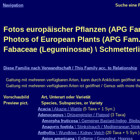
Navigation
Suche eine P
Fotos europäischer Pflanzen (APG Fam.,
Photos of European Plants (APG Fam.,
Fabaceae (Leguminosae) \ Schmetterl
Diese Familie nach Verwandtschaft / This Family acc. to Relationship
Gattung mit mehreren verfügbaren Arten, kann durch Anklicken geöffnet w
Gattung mit mehreren verfügbaren Arten ist geöffnet / Genus with more t
Vorschaubild
Art, Unterart oder Varietät
Preview pict.
Species, Subspecies, or Variety
Acacia
\ Akazie / Wattle
(5 Taxa + 1 Syn.)
Adenocarpus
\ Drüsenginster / Flatpod
(3 Taxa)
Amorpha fruticosa
\ Gemeiner Bastard-Indigo, Bleibu
Anagyris foetida
\ Stinkstrauch / Mediterranean Stink
Anthyllis
\ Wundklee / Kidney Vetch
(20 Taxa + 5 Syn.)
Apios americana
\ Erdbirne / Groundnut, Hopniss