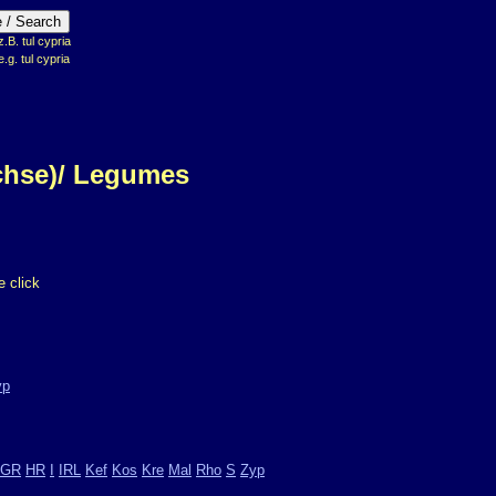
B. tul cypria
e.g. tul cypria
chse)/ Legumes
 click
yp
GR
HR
I
IRL
Kef
Kos
Kre
Mal
Rho
S
Zyp