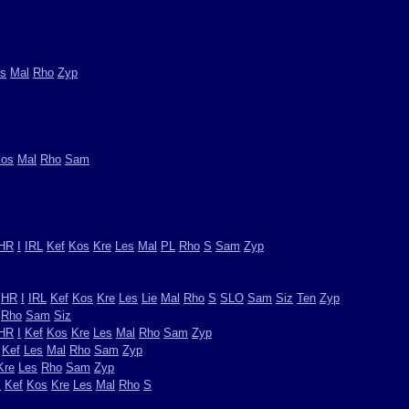
s
Mal
Rho
Zyp
os
Mal
Rho
Sam
HR
I
IRL
Kef
Kos
Kre
Les
Mal
PL
Rho
S
Sam
Zyp
HR
I
IRL
Kef
Kos
Kre
Les
Lie
Mal
Rho
S
SLO
Sam
Siz
Ten
Zyp
Rho
Sam
Siz
HR
I
Kef
Kos
Kre
Les
Mal
Rho
Sam
Zyp
Kef
Les
Mal
Rho
Sam
Zyp
Kre
Les
Rho
Sam
Zyp
I
Kef
Kos
Kre
Les
Mal
Rho
S