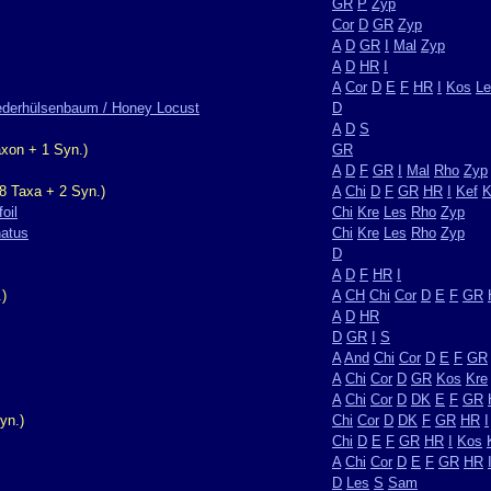
GR
P
Zyp
Cor
D
GR
Zyp
A
D
GR
I
Mal
Zyp
A
D
HR
I
A
Cor
D
E
F
HR
I
Kos
Le
Lederhülsenbaum / Honey Locust
D
A
D
S
xon + 1 Syn.)
GR
A
D
F
GR
I
Mal
Rho
Zyp
8 Taxa + 2 Syn.)
A
Chi
D
F
GR
HR
I
Kef
K
oil
Chi
Kre
Les
Rho
Zyp
natus
Chi
Kre
Les
Rho
Zyp
D
A
D
F
HR
I
)
A
CH
Chi
Cor
D
E
F
GR
A
D
HR
D
GR
I
S
A
And
Chi
Cor
D
E
F
GR
A
Chi
Cor
D
GR
Kos
Kre
A
Chi
Cor
D
DK
E
F
GR
yn.)
Chi
Cor
D
DK
F
GR
HR
I
Chi
D
E
F
GR
HR
I
Kos
A
Chi
Cor
D
E
F
GR
HR
D
Les
S
Sam