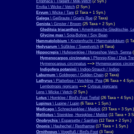
Erophaca \ Tragant / Milk-Vetch
(2 Syn.)
Ervilia \ Wicke / Vetch
(2 Syn.)
Ervum
\ Wicke / Tare
(2 Taxa + 1 Syn.)
Galega
\ Geißraute / Goat's Rue
(2 Taxa)
Genista
\ Ginster / Broom
(25 Taxa + 2 Syn.)
Gleditsia triacanthos
\ Amerikanische Gleditschie, 
Glycine max
\ Soja-Bohne / Soy Bean
Hammatolobium
\ Knotenfrucht / Hammatolobium
(1 Ta
Hedysarum
\ Süßklee / Sweetvetch
(4 Taxa)
Hippocrepis
\ Hufeisenklee / Horseshoe Vetch, Senna
(
Hymenocarpos circinnatus
\ Pfennig-Klee / Disk Tref
Hymenocarpus circinnatus
−−>
Hymenocarpos circin
Indigofera potaninii
\ Indigo-Strauch / Indigo
Laburnum
\ Goldregen / Golden Chain
(2 Taxa)
Lathyrus
\ Platterbse / Vetchling, Pea
(36 Taxa + 4 Syn.
Lembotropis nigricans
−−>
Cytisus nigricans
Lens \ Wicke / Vetch
(2 Syn.)
Lotus
\ Hornklee / Bird's-Foot Trefoil
(26 Taxa + 4 Syn.)
Lupinus
\ Lupine / Lupin
(6 Taxa + 1 Syn.)
Medicago
\ Schneckenklee / Medick
(23 Taxa + 3 Syn.)
Melilotus
\ Steinklee, Honigklee / Melilot
(11 Taxa + 3 S
Onobrychis
\ Esparsette / Sainfoin
(12 Taxa + 2 Syn.)
Ononis
\ Hauhechel / Restharrow
(17 Taxa + 1 Syn.)
Ornithopus
\ Vogelfuß / Bird's-Foot
(3 Taxa)