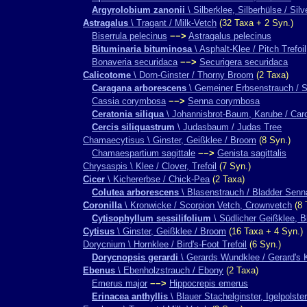
Argyrolobium zanonii
\ Silberklee, Silberhülse / Silv
Astragalus
\ Tragant / Milk-Vetch
(32 Taxa + 2 Syn.)
Biserrula pelecinus
−−>
Astragalus pelecinus
Bituminaria bituminosa
\ Asphalt-Klee / Pitch Trefoil
Bonaveria securidaca
−−>
Securigera securidaca
Calicotome
\ Dorn-Ginster / Thorny Broom
(2 Taxa)
Caragana arborescens
\ Gemeiner Erbsenstrauch / S
Cassia corymbosa
−−>
Senna corymbosa
Ceratonia siliqua
\ Johannisbrot-Baum, Karube / Car
Cercis siliquastrum
\ Judasbaum / Judas Tree
Chamaecytisus \ Ginster, Geißklee / Broom
(8 Syn.)
Chamaespartium sagittale
−−>
Genista sagittalis
Chrysaspis \ Klee / Clover, Trefoil
(7 Syn.)
Cicer
\ Kichererbse / Chick-Pea
(2 Taxa)
Colutea arborescens
\ Blasenstrauch / Bladder Senn
Coronilla
\ Kronwicke / Scorpion Vetch, Crownvetch
(8 
Cytisophyllum sessilifolium
\ Südlicher Geißklee, Bl
Cytisus
\ Ginster, Geißklee / Broom
(16 Taxa + 4 Syn.)
Dorycnium \ Hornklee / Bird's-Foot Trefoil
(6 Syn.)
Dorycnopsis gerardi
\ Gerards Wundklee / Gerard's 
Ebenus
\ Ebenholzstrauch / Ebony
(2 Taxa)
Emerus major
−−>
Hippocrepis emerus
Erinacea anthyllis
\ Blauer Stachelginster, Igelpolst