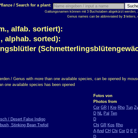
flanze / Search for a plant:
Gattungsnamen können mit 3 Buchstaben abgekürzt werden, z.
Genus names can be abbreviated by
3
letters, 
 alfab. sortiert):
 alphab. sorted):
ingsblütler (Schmetterlingsblütengewä
erden / Genus with more than one available species, can be opened by mouse
han one available species has been opened
Fotos von
Photos from
Cor
GR
I
Kre
Rho
Tun
Z
D
NL
Pal
Ten
sch / Desert False Indigo
D
bush, Stinking Bean Trefoil
Chi
GR
Kos
Rho
A
And
CH
Chi
Cor
D
E
F
D