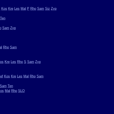
I
Kos
Kre
Les
Mal
P
Rho
Sam
Siz
Zyp
Ten
o
Sam
Zyp
al
Rho
Sam
os
Kre
Les
Rho
S
Sam
Zyp
ef
Kos
Kre
Les
Mal
Rho
Sam
Sam
Ten
os
Mal
Rho
SLO