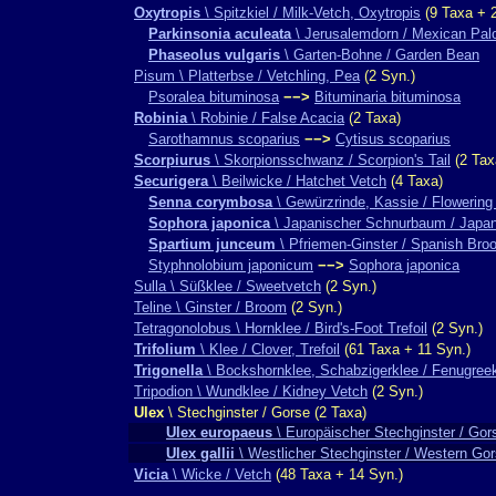
Oxytropis
\ Spitzkiel / Milk-Vetch, Oxytropis
(9 Taxa + 2
Parkinsonia aculeata
\ Jerusalemdorn / Mexican Pal
Phaseolus vulgaris
\ Garten-Bohne / Garden Bean
Pisum \ Platterbse / Vetchling, Pea
(2 Syn.)
Psoralea bituminosa
−−>
Bituminaria bituminosa
Robinia
\ Robinie / False Acacia
(2 Taxa)
Sarothamnus scoparius
−−>
Cytisus scoparius
Scorpiurus
\ Skorpionsschwanz / Scorpion's Tail
(2 Tax
Securigera
\ Beilwicke / Hatchet Vetch
(4 Taxa)
Senna corymbosa
\ Gewürzrinde, Kassie / Flowerin
Sophora japonica
\ Japanischer Schnurbaum / Japa
Spartium junceum
\ Pfriemen-Ginster / Spanish Bro
Styphnolobium japonicum
−−>
Sophora japonica
Sulla \ Süßklee / Sweetvetch
(2 Syn.)
Teline \ Ginster / Broom
(2 Syn.)
Tetragonolobus \ Hornklee / Bird's-Foot Trefoil
(2 Syn.)
Trifolium
\ Klee / Clover, Trefoil
(61 Taxa + 11 Syn.)
Trigonella
\ Bockshornklee, Schabzigerklee / Fenugree
Tripodion \ Wundklee / Kidney Vetch
(2 Syn.)
Ulex
\ Stechginster / Gorse (2 Taxa)
Ulex europaeus
\ Europäischer Stechginster / Gor
Ulex gallii
\ Westlicher Stechginster / Western Go
Vicia
\ Wicke / Vetch
(48 Taxa + 14 Syn.)