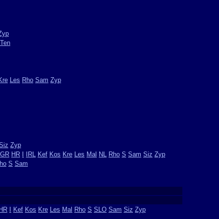
Zyp
Ten
Kre
Les
Rho
Sam
Zyp
Siz
Zyp
GR
HR
I
IRL
Kef
Kos
Kre
Les
Mal
NL
Rho
S
Sam
Siz
Zyp
ho
S
Sam
HR
I
Kef
Kos
Kre
Les
Mal
Rho
S
SLO
Sam
Siz
Zyp