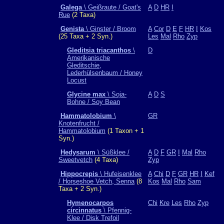
Galega
\ Geißraute / Goat's
A
D
HR
I
Rue
(2 Taxa)
Genista
\ Ginster / Broom
A
Cor
D
E
F
HR
I
Kos
(25 Taxa + 2 Syn.)
Les
Mal
Rho
Zyp
Gleditsia triacanthos
\
D
Amerikanische
Gleditschie,
Lederhülsenbaum / Honey
Locust
Glycine max
\ Soja-
A
D
S
Bohne / Soy Bean
Hammatolobium
\
GR
Knotenfrucht /
Hammatolobium
(1 Taxon + 1
Syn.)
Hedysarum
\ Süßklee /
A
D
F
GR
I
Mal
Rho
Sweetvetch
(4 Taxa)
Zyp
Hippocrepis
\ Hufeisenklee
A
Chi
D
F
GR
HR
I
Kef
/ Horseshoe Vetch, Senna
(8
Kos
Mal
Rho
Sam
Taxa + 2 Syn.)
Hymenocarpos
Chi
Kre
Les
Rho
Zyp
circinnatus
\ Pfennig-
Klee / Disk Trefoil