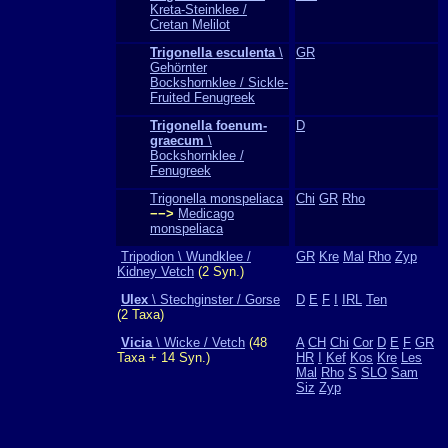
Kreta-Steinklee /
Cretan Melilot
Trigonella esculenta
\
GR
Gehörnter
Bockshornklee / Sickle-
Fruited Fenugreek
Trigonella foenum-
D
graecum
\
Bockshornklee /
Fenugreek
Trigonella monspeliaca
Chi
GR
Rho
−−>
Medicago
monspeliaca
Tripodion \ Wundklee /
GR
Kre
Mal
Rho
Zyp
Kidney Vetch
(2 Syn.)
Ulex
\ Stechginster / Gorse
D
E
F
I
IRL
Ten
(2 Taxa)
Vicia
\ Wicke / Vetch
(48
A
CH
Chi
Cor
D
E
F
GR
Taxa + 14 Syn.)
HR
I
Kef
Kos
Kre
Les
Mal
Rho
S
SLO
Sam
Siz
Zyp