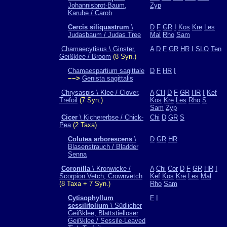
Johannisbrot-Baum,
Zyp
Karube / Carob
Cercis siliquastrum
\
D
F
GR
I
Kos
Kre
Les
Judasbaum / Judas Tree
Mal
Rho
Sam
Chamaecytisus \ Ginster,
A
D
F
GR
HR
I
SLO
Ten
Geißklee / Broom
(8 Syn.)
Chamaespartium sagittale
D
F
HR
I
−−>
Genista sagittalis
Chrysaspis \ Klee / Clover,
A
CH
D
F
GR
HR
I
Kef
Trefoil
(7 Syn.)
Kos
Kre
Les
Rho
S
Sam
Zyp
Cicer
\ Kichererbse / Chick-
Chi
D
GR
S
Pea
(2 Taxa)
Colutea arborescens
\
D
GR
HR
Blasenstrauch / Bladder
Senna
Coronilla
\ Kronwicke /
A
Chi
Cor
D
F
GR
HR
I
Scorpion Vetch, Crownvetch
Kef
Kos
Kre
Les
Mal
(8 Taxa + 7 Syn.)
Rho
Sam
Cytisophyllum
F
I
sessilifolium
\ Südlicher
Geißklee, Blattstielloser
Geißklee / Sessile-Leaved