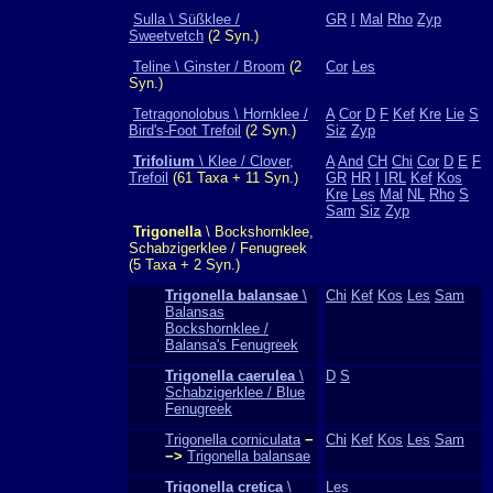
Sulla \ Süßklee /
GR
I
Mal
Rho
Zyp
Sweetvetch
(2 Syn.)
Teline \ Ginster / Broom
(2
Cor
Les
Syn.)
Tetragonolobus \ Hornklee /
A
Cor
D
F
Kef
Kre
Lie
S
Bird's-Foot Trefoil
(2 Syn.)
Siz
Zyp
Trifolium
\ Klee / Clover,
A
And
CH
Chi
Cor
D
E
F
Trefoil
(61 Taxa + 11 Syn.)
GR
HR
I
IRL
Kef
Kos
Kre
Les
Mal
NL
Rho
S
Sam
Siz
Zyp
Trigonella
\ Bockshornklee,
Schabzigerklee / Fenugreek
(5 Taxa + 2 Syn.)
Trigonella balansae
\
Chi
Kef
Kos
Les
Sam
Balansas
Bockshornklee /
Balansa's Fenugreek
Trigonella caerulea
\
D
S
Schabzigerklee / Blue
Fenugreek
Trigonella corniculata
−
Chi
Kef
Kos
Les
Sam
−>
Trigonella balansae
Trigonella cretica
\
Les