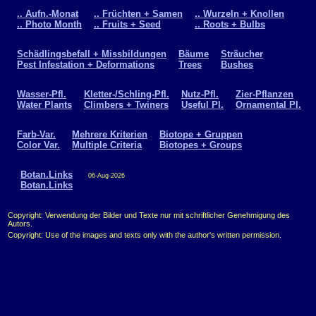
.. Aufn.-Monat
.. Früchten + Samen
.. Wurzeln + Knollen
.. Photo Month
.. Fruits + Seed
.. Roots + Bulbs
Schädlingsbefall + Missbildungen
Bäume
Sträucher
Pest Infestation + Deformations
Trees
Bushes
Wasser-Pfl.
Kletter-/Schling-Pfl.
Nutz-Pfl.
Zier-Pflanzen
Water Plants
Climbers + Twiners
Useful Pl.
Ornamental Pl.
Farb-Var.
Mehrere Kriterien
Biotope + Gruppen
Color Var.
Multiple Criteria
Biotopes + Groups
Botan.Links
06-Aug-2026
Botan.Links
Copyright: Verwendung der Bilder und Texte nur mit schriftlicher Genehmigung des
Autors.
Copyright: Use of the images and texts only with the author's written permission.