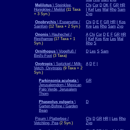
Melilotus
\ Steinklee,
Chi
Cor
D
DK
F
GR
HR
Honigklee / Melilot
(11 Taxa
I
Kef
Les
Mal
Rho
Sam
+ 3 Syn.)
Zyp
Onobrychis
\ Esparsette /
Chi
D
E
F
GR
HR
I
Kos
Sainfoin
(12 Taxa + 2 Syn.)
Kre
Les
Rho
Sam
Zyp
Ononis
\ Hauhechel /
A
Chi
Cor
D
E
F
GR
HR
Restharrow
(17 Taxa + 1
I
Kef
Kos
Kre
Les
Mal
Syn.)
Rho
S
Ornithopus
\ Vogelfuß /
D
Les
S
Sam
Bird's-Foot
(3 Taxa)
Oxytropis
\ Spitzkiel / Milk-
A
D
F
I
Vetch, Oxytropis
(9 Taxa + 2
Syn.)
Parkinsonia aculeata
\
GR
Jerusalemdorn / Mexican
Palo Verde, Jerusalem
Thorn
Phaseolus vulgaris
\
D
Garten-Bohne / Garden
Bean
Pisum \ Platterbse /
Chi
D
GR
HR
I
Les
Rho
Vetchling, Pea
(2 Syn.)
Zyp