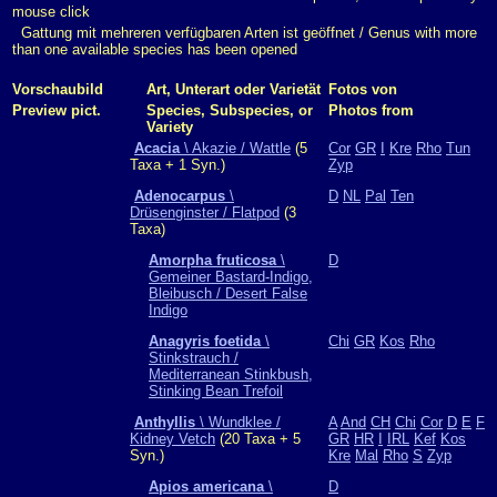
mouse click
Gattung mit mehreren verfügbaren Arten ist geöffnet / Genus with more
than one available species has been opened
Vorschaubild
Art, Unterart oder Varietät
Fotos von
Preview pict.
Species, Subspecies, or
Photos from
Variety
Acacia
\ Akazie / Wattle
(5
Cor
GR
I
Kre
Rho
Tun
Taxa + 1 Syn.)
Zyp
Adenocarpus
\
D
NL
Pal
Ten
Drüsenginster / Flatpod
(3
Taxa)
Amorpha fruticosa
\
D
Gemeiner Bastard-Indigo,
Bleibusch / Desert False
Indigo
Anagyris foetida
\
Chi
GR
Kos
Rho
Stinkstrauch /
Mediterranean Stinkbush,
Stinking Bean Trefoil
Anthyllis
\ Wundklee /
A
And
CH
Chi
Cor
D
E
F
Kidney Vetch
(20 Taxa + 5
GR
HR
I
IRL
Kef
Kos
Syn.)
Kre
Mal
Rho
S
Zyp
Apios americana
\
D