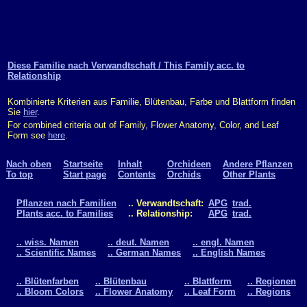
Diese Familie nach Verwandtschaft / This Family acc. to
Relationship
Kombinierte Kriterien aus Familie, Blütenbau, Farbe und Blattform finden
Sie
hier
.
For combined criteria out of Family, Flower Anatomy, Color, and Leaf
Form see
here
.
Nach oben
Startseite
Inhalt
Orchideen
Andere Pflanzen
To top
Start page
Contents
Orchids
Other Plants
Pflanzen nach Familien
.. Verwandtschaft:
APG
trad.
Plants acc. to Families
.. Relationship:
APG
trad.
.. wiss. Namen
.. deut. Namen
.. engl. Namen
.. Scientific Names
.. German Names
.. English Names
.. Blütenfarben
.. Blütenbau
.. Blattform
.. Regionen
.. Bloom Colors
.. Flower Anatomy
.. Leaf Form
.. Regions