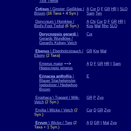
Tick Trefoil
Cytisus
\ Ginster, Geißklee /
A
Cor
D
F
GR
HR
I
SLO
Broom
(16 Taxa + 4 Syn.)
Sam
Ten
Dorycnium \ Hornklee /
A
Chi
Cor
D
F
GR
HR
I
Bird's-Foot Trefoil
(6 Syn.)
Kos
Mal
Rho
SLO
Dorycnopsis gerardi
\
Cor
Gerards Wundklee /
Gerard's Kidney Vetch
Ebenus
\ Ebenholzstrauch /
GR
Kre
Mal
Ebony
(2 Taxa)
Emerus major
−−>
A
D
F
GR
HR
I
Sam
Hippocrepis emerus
Erinacea anthyllis
\
E
Blauer Stachelginster,
Igelpolster / Hedgehog
Broom
Erophaca \ Tragant / Milk-
GR
P
Zyp
Vetch
(2 Syn.)
Ervilia \ Wicke / Vetch
(2
Cor
D
GR
Zyp
Syn.)
Ervum
\ Wicke / Tare
(2
A
D
GR
I
Mal
Zyp
Taxa + 1 Syn.)