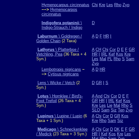
Hymenocarpus circinnatus
Chi
Kre
Les
Rho
Zyp
−−>
Hymenocarpos
circinnatus
Indigofera potaninii
\
D
Indigo-Strauch / Indigo
Laburnum
\ Goldregen /
A
D
F
HR
I
Golden Chain
(2 Taxa)
Lathyrus
\ Platterbse /
A
CH
Chi
Cor
D
E
F
GR
Vetchling, Pea
(36 Taxa + 4
HR
I
IRL
Kef
Kos
Kre
Syn.)
Les
Mal
PL
Rho
S
Sam
Zyp
Lembotropis nigricans
−
A
D
HR
−>
Cytisus nigricans
Lens \ Wicke / Vetch
(2
D
GR
I
S
Syn.)
Lotus
\ Hornklee / Bird's-
A
And
Chi
Cor
D
E
F
Foot Trefoil
(26 Taxa + 4
GR
HR
I
IRL
Kef
Kos
Syn.)
Kre
Les
Lie
Mal
Rho
S
SLO
Sam
Siz
Ten
Zyp
Lupinus
\ Lupine / Lupin
(6
A
Chi
Cor
D
GR
Kos
Taxa + 1 Syn.)
Kre
Rho
Sam
Siz
Medicago
\ Schneckenklee
A
Chi
Cor
D
DK
E
F
GR
/ Medick
(23 Taxa + 3 Syn.)
HR
I
Kef
Kos
Kre
Les
Mal
Rho
Sam
Zyp