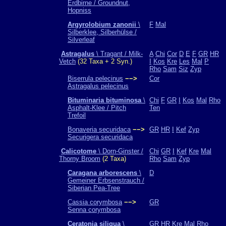
Erdbirne / Groundnut,
Hopniss
Argyrolobium zanonii
\
F
Mal
Silberklee, Silberhülse /
Silverleaf
Astragalus
\ Tragant / Milk-
A
Chi
Cor
D
E
F
GR
HR
Vetch
(32 Taxa + 2 Syn.)
I
Kos
Kre
Les
Mal
P
Rho
Sam
Siz
Zyp
Biserrula pelecinus
−−>
Cor
Astragalus pelecinus
Bituminaria bituminosa
\
Chi
F
GR
I
Kos
Mal
Rho
Asphalt-Klee / Pitch
Ten
Trefoil
Bonaveria securidaca
−−>
GR
HR
I
Kef
Zyp
Securigera securidaca
Calicotome
\ Dorn-Ginster /
Chi
GR
I
Kef
Kre
Mal
Thorny Broom
(2 Taxa)
Rho
Sam
Zyp
Caragana arborescens
\
D
Gemeiner Erbsenstrauch /
Siberian Pea-Tree
Cassia corymbosa
−−>
GR
Senna corymbosa
Ceratonia siliqua
\
GR
HR
Kre
Mal
Rho