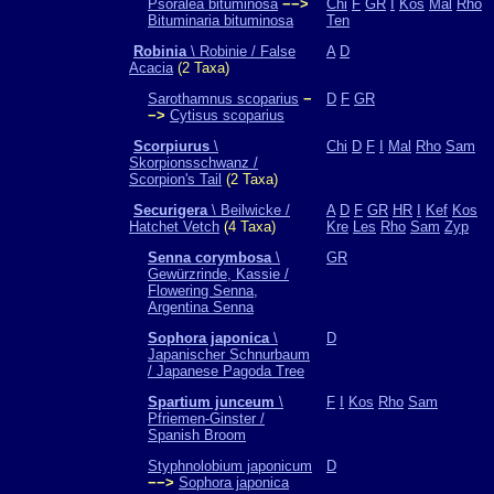
Psoralea bituminosa
−−>
Chi
F
GR
I
Kos
Mal
Rho
Bituminaria bituminosa
Ten
Robinia
\ Robinie / False
A
D
Acacia
(2 Taxa)
Sarothamnus scoparius
−
D
F
GR
−>
Cytisus scoparius
Scorpiurus
\
Chi
D
F
I
Mal
Rho
Sam
Skorpionsschwanz /
Scorpion's Tail
(2 Taxa)
Securigera
\ Beilwicke /
A
D
F
GR
HR
I
Kef
Kos
Hatchet Vetch
(4 Taxa)
Kre
Les
Rho
Sam
Zyp
Senna corymbosa
\
GR
Gewürzrinde, Kassie /
Flowering Senna,
Argentina Senna
Sophora japonica
\
D
Japanischer Schnurbaum
/ Japanese Pagoda Tree
Spartium junceum
\
F
I
Kos
Rho
Sam
Pfriemen-Ginster /
Spanish Broom
Styphnolobium japonicum
D
−−>
Sophora japonica