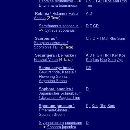
Psoralea bituminosa
−−>
Chi
F
GR
I
Kos
Mal
Rho
Bituminaria bituminosa
Ten
Robinia
\ Robinie / False
A
D
Acacia
(2 Taxa)
Sarothamnus scoparius
−
D
F
GR
−>
Cytisus scoparius
Scorpiurus
\
Chi
D
F
I
Mal
Rho
Sam
Skorpionsschwanz /
Scorpion's Tail
(2 Taxa)
Securigera
\ Beilwicke /
A
D
F
GR
HR
I
Kef
Kos
Hatchet Vetch
(4 Taxa)
Kre
Les
Rho
Sam
Zyp
Senna corymbosa
\
GR
Gewürzrinde, Kassie /
Flowering Senna,
Argentina Senna
Sophora japonica
\
D
Japanischer Schnurbaum
/ Japanese Pagoda Tree
Spartium junceum
\
F
I
Kos
Rho
Sam
Pfriemen-Ginster /
Spanish Broom
Styphnolobium japonicum
D
−−>
Sophora japonica