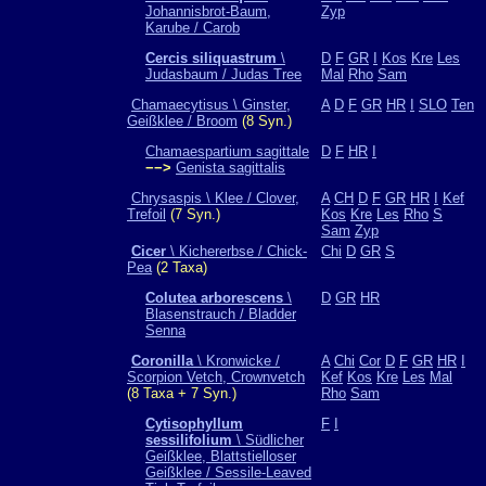
Johannisbrot-Baum,
Zyp
Karube / Carob
Cercis siliquastrum
\
D
F
GR
I
Kos
Kre
Les
Judasbaum / Judas Tree
Mal
Rho
Sam
Chamaecytisus \ Ginster,
A
D
F
GR
HR
I
SLO
Ten
Geißklee / Broom
(8 Syn.)
Chamaespartium sagittale
D
F
HR
I
−−>
Genista sagittalis
Chrysaspis \ Klee / Clover,
A
CH
D
F
GR
HR
I
Kef
Trefoil
(7 Syn.)
Kos
Kre
Les
Rho
S
Sam
Zyp
Cicer
\ Kichererbse / Chick-
Chi
D
GR
S
Pea
(2 Taxa)
Colutea arborescens
\
D
GR
HR
Blasenstrauch / Bladder
Senna
Coronilla
\ Kronwicke /
A
Chi
Cor
D
F
GR
HR
I
Scorpion Vetch, Crownvetch
Kef
Kos
Kre
Les
Mal
(8 Taxa + 7 Syn.)
Rho
Sam
Cytisophyllum
F
I
sessilifolium
\ Südlicher
Geißklee, Blattstielloser
Geißklee / Sessile-Leaved