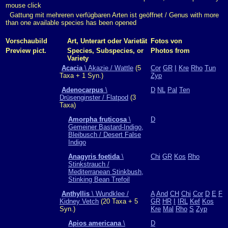
mouse click
Gattung mit mehreren verfügbaren Arten ist geöffnet / Genus with more
than one available species has been opened
Vorschaubild
Art, Unterart oder Varietät
Fotos von
Preview pict.
Species, Subspecies, or
Photos from
Variety
Acacia
\ Akazie / Wattle
(5
Cor
GR
I
Kre
Rho
Tun
Taxa + 1 Syn.)
Zyp
Adenocarpus
\
D
NL
Pal
Ten
Drüsenginster / Flatpod
(3
Taxa)
Amorpha fruticosa
\
D
Gemeiner Bastard-Indigo,
Bleibusch / Desert False
Indigo
Anagyris foetida
\
Chi
GR
Kos
Rho
Stinkstrauch /
Mediterranean Stinkbush,
Stinking Bean Trefoil
Anthyllis
\ Wundklee /
A
And
CH
Chi
Cor
D
E
F
Kidney Vetch
(20 Taxa + 5
GR
HR
I
IRL
Kef
Kos
Syn.)
Kre
Mal
Rho
S
Zyp
Apios americana
\
D