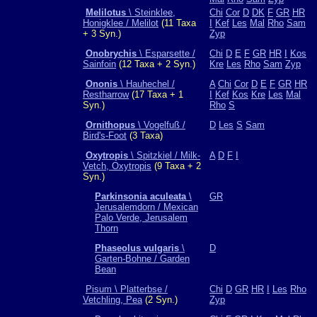
Melilotus
\ Steinklee,
Chi
Cor
D
DK
F
GR
HR
Honigklee / Melilot
(11 Taxa
I
Kef
Les
Mal
Rho
Sam
+ 3 Syn.)
Zyp
Onobrychis
\ Esparsette /
Chi
D
E
F
GR
HR
I
Kos
Sainfoin
(12 Taxa + 2 Syn.)
Kre
Les
Rho
Sam
Zyp
Ononis
\ Hauhechel /
A
Chi
Cor
D
E
F
GR
HR
Restharrow
(17 Taxa + 1
I
Kef
Kos
Kre
Les
Mal
Syn.)
Rho
S
Ornithopus
\ Vogelfuß /
D
Les
S
Sam
Bird's-Foot
(3 Taxa)
Oxytropis
\ Spitzkiel / Milk-
A
D
F
I
Vetch, Oxytropis
(9 Taxa + 2
Syn.)
Parkinsonia aculeata
\
GR
Jerusalemdorn / Mexican
Palo Verde, Jerusalem
Thorn
Phaseolus vulgaris
\
D
Garten-Bohne / Garden
Bean
Pisum \ Platterbse /
Chi
D
GR
HR
I
Les
Rho
Vetchling, Pea
(2 Syn.)
Zyp