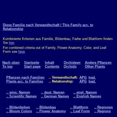
Diese Familie nach Verwandtschaft / This Family acc. to
Relationship
Kombinierte Kriterien aus Familie, Blütenbau, Farbe und Blattform finden
Sie
hier
.
For combined criteria out of Family, Flower Anatomy, Color, and Leaf
Form see
here
.
Nach oben
Startseite
Inhalt
Orchideen
Andere Pflanzen
To top
Start page
Contents
Orchids
Other Plants
Pflanzen nach Familien
.. Verwandtschaft:
APG
trad.
Plants acc. to Families
.. Relationship:
APG
trad.
.. wiss. Namen
.. deut. Namen
.. engl. Namen
.. Scientific Names
.. German Names
.. English Names
.. Blütenfarben
.. Blütenbau
.. Blattform
.. Regionen
.. Bloom Colors
.. Flower Anatomy
.. Leaf Form
.. Regions