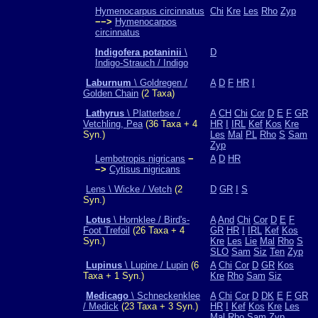
Hymenocarpus circinnatus
Chi
Kre
Les
Rho
Zyp
−−>
Hymenocarpos
circinnatus
Indigofera potaninii
\
D
Indigo-Strauch / Indigo
Laburnum
\ Goldregen /
A
D
F
HR
I
Golden Chain
(2 Taxa)
Lathyrus
\ Platterbse /
A
CH
Chi
Cor
D
E
F
GR
Vetchling, Pea
(36 Taxa + 4
HR
I
IRL
Kef
Kos
Kre
Syn.)
Les
Mal
PL
Rho
S
Sam
Zyp
Lembotropis nigricans
−
A
D
HR
−>
Cytisus nigricans
Lens \ Wicke / Vetch
(2
D
GR
I
S
Syn.)
Lotus
\ Hornklee / Bird's-
A
And
Chi
Cor
D
E
F
Foot Trefoil
(26 Taxa + 4
GR
HR
I
IRL
Kef
Kos
Syn.)
Kre
Les
Lie
Mal
Rho
S
SLO
Sam
Siz
Ten
Zyp
Lupinus
\ Lupine / Lupin
(6
A
Chi
Cor
D
GR
Kos
Taxa + 1 Syn.)
Kre
Rho
Sam
Siz
Medicago
\ Schneckenklee
A
Chi
Cor
D
DK
E
F
GR
/ Medick
(23 Taxa + 3 Syn.)
HR
I
Kef
Kos
Kre
Les
Mal
Rho
Sam
Zyp