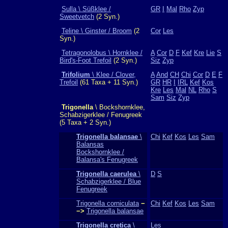
Sulla \ Süßklee /
GR
I
Mal
Rho
Zyp
Sweetvetch
(2 Syn.)
Teline \ Ginster / Broom
(2
Cor
Les
Syn.)
Tetragonolobus \ Hornklee /
A
Cor
D
F
Kef
Kre
Lie
S
Bird's-Foot Trefoil
(2 Syn.)
Siz
Zyp
Trifolium
\ Klee / Clover,
A
And
CH
Chi
Cor
D
E
F
Trefoil
(61 Taxa + 11 Syn.)
GR
HR
I
IRL
Kef
Kos
Kre
Les
Mal
NL
Rho
S
Sam
Siz
Zyp
Trigonella
\ Bockshornklee,
Schabzigerklee / Fenugreek
(5 Taxa + 2 Syn.)
Trigonella balansae
\
Chi
Kef
Kos
Les
Sam
Balansas
Bockshornklee /
Balansa's Fenugreek
Trigonella caerulea
\
D
S
Schabzigerklee / Blue
Fenugreek
Trigonella corniculata
−
Chi
Kef
Kos
Les
Sam
−>
Trigonella balansae
Trigonella cretica
\
Les