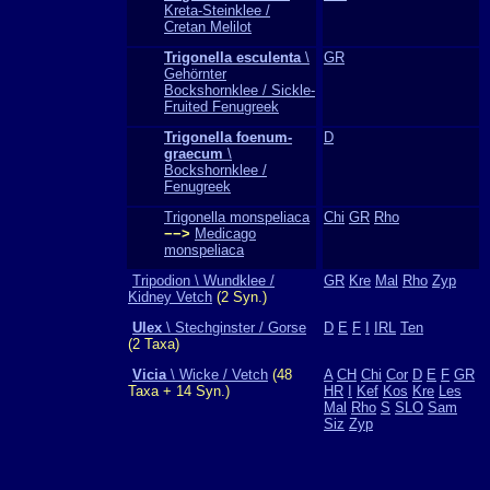
Kreta-Steinklee /
Cretan Melilot
Trigonella esculenta
\
GR
Gehörnter
Bockshornklee / Sickle-
Fruited Fenugreek
Trigonella foenum-
D
graecum
\
Bockshornklee /
Fenugreek
Trigonella monspeliaca
Chi
GR
Rho
−−>
Medicago
monspeliaca
Tripodion \ Wundklee /
GR
Kre
Mal
Rho
Zyp
Kidney Vetch
(2 Syn.)
Ulex
\ Stechginster / Gorse
D
E
F
I
IRL
Ten
(2 Taxa)
Vicia
\ Wicke / Vetch
(48
A
CH
Chi
Cor
D
E
F
GR
Taxa + 14 Syn.)
HR
I
Kef
Kos
Kre
Les
Mal
Rho
S
SLO
Sam
Siz
Zyp