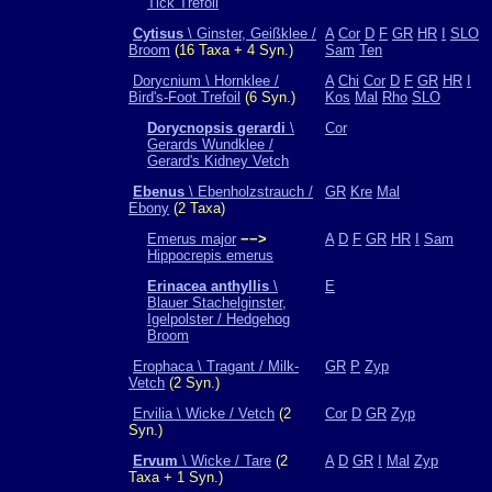
Tick Trefoil
Cytisus
\ Ginster, Geißklee /
A
Cor
D
F
GR
HR
I
SLO
Broom
(16 Taxa + 4 Syn.)
Sam
Ten
Dorycnium \ Hornklee /
A
Chi
Cor
D
F
GR
HR
I
Bird's-Foot Trefoil
(6 Syn.)
Kos
Mal
Rho
SLO
Dorycnopsis gerardi
\
Cor
Gerards Wundklee /
Gerard's Kidney Vetch
Ebenus
\ Ebenholzstrauch /
GR
Kre
Mal
Ebony
(2 Taxa)
Emerus major
−−>
A
D
F
GR
HR
I
Sam
Hippocrepis emerus
Erinacea anthyllis
\
E
Blauer Stachelginster,
Igelpolster / Hedgehog
Broom
Erophaca \ Tragant / Milk-
GR
P
Zyp
Vetch
(2 Syn.)
Ervilia \ Wicke / Vetch
(2
Cor
D
GR
Zyp
Syn.)
Ervum
\ Wicke / Tare
(2
A
D
GR
I
Mal
Zyp
Taxa + 1 Syn.)