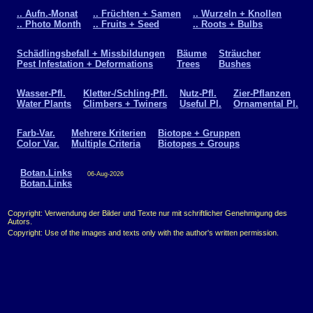
.. Aufn.-Monat
.. Früchten + Samen
.. Wurzeln + Knollen
.. Photo Month
.. Fruits + Seed
.. Roots + Bulbs
Schädlingsbefall + Missbildungen
Bäume
Sträucher
Pest Infestation + Deformations
Trees
Bushes
Wasser-Pfl.
Kletter-/Schling-Pfl.
Nutz-Pfl.
Zier-Pflanzen
Water Plants
Climbers + Twiners
Useful Pl.
Ornamental Pl.
Farb-Var.
Mehrere Kriterien
Biotope + Gruppen
Color Var.
Multiple Criteria
Biotopes + Groups
Botan.Links
06-Aug-2026
Botan.Links
Copyright: Verwendung der Bilder und Texte nur mit schriftlicher Genehmigung des
Autors.
Copyright: Use of the images and texts only with the author's written permission.