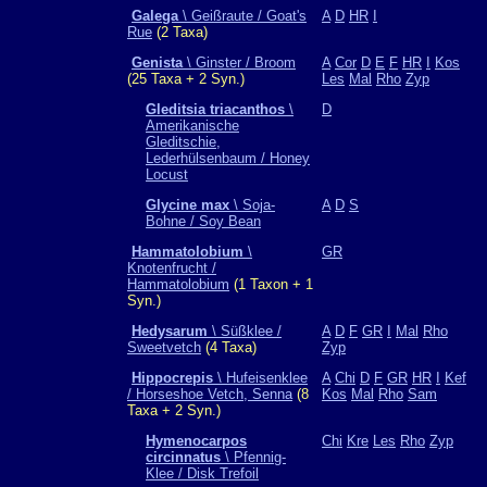
Galega
\ Geißraute / Goat's
A
D
HR
I
Rue
(2 Taxa)
Genista
\ Ginster / Broom
A
Cor
D
E
F
HR
I
Kos
(25 Taxa + 2 Syn.)
Les
Mal
Rho
Zyp
Gleditsia triacanthos
\
D
Amerikanische
Gleditschie,
Lederhülsenbaum / Honey
Locust
Glycine max
\ Soja-
A
D
S
Bohne / Soy Bean
Hammatolobium
\
GR
Knotenfrucht /
Hammatolobium
(1 Taxon + 1
Syn.)
Hedysarum
\ Süßklee /
A
D
F
GR
I
Mal
Rho
Sweetvetch
(4 Taxa)
Zyp
Hippocrepis
\ Hufeisenklee
A
Chi
D
F
GR
HR
I
Kef
/ Horseshoe Vetch, Senna
(8
Kos
Mal
Rho
Sam
Taxa + 2 Syn.)
Hymenocarpos
Chi
Kre
Les
Rho
Zyp
circinnatus
\ Pfennig-
Klee / Disk Trefoil