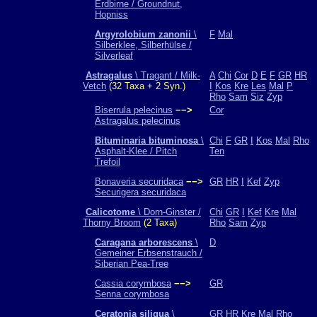
Erdbirne / Groundnut,
Hopniss
Argyrolobium zanonii
\
F
Mal
Silberklee, Silberhülse /
Silverleaf
Astragalus
\ Tragant / Milk-
A
Chi
Cor
D
E
F
GR
HR
Vetch
(32 Taxa + 2 Syn.)
I
Kos
Kre
Les
Mal
P
Rho
Sam
Siz
Zyp
Biserrula pelecinus
−−>
Cor
Astragalus pelecinus
Bituminaria bituminosa
\
Chi
F
GR
I
Kos
Mal
Rho
Asphalt-Klee / Pitch
Ten
Trefoil
Bonaveria securidaca
−−>
GR
HR
I
Kef
Zyp
Securigera securidaca
Calicotome
\ Dorn-Ginster /
Chi
GR
I
Kef
Kre
Mal
Thorny Broom
(2 Taxa)
Rho
Sam
Zyp
Caragana arborescens
\
D
Gemeiner Erbsenstrauch /
Siberian Pea-Tree
Cassia corymbosa
−−>
GR
Senna corymbosa
Ceratonia siliqua
\
GR
HR
Kre
Mal
Rho