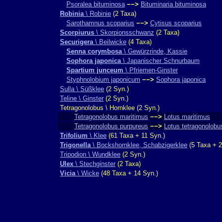
Psoralea bituminosa
−−>
Bituminaria bituminosa
Robinia
\ Robinie
(2 Taxa)
Sarothamnus scoparius
−−>
Cytisus scoparius
Scorpiurus
\ Skorpionsschwanz
(2 Taxa)
Securigera
\ Beilwicke
(4 Taxa)
Senna corymbosa
\ Gewürzrinde, Kassie
Sophora japonica
\ Japanischer Schnurbaum
Spartium junceum
\ Pfriemen-Ginster
Styphnolobium japonicum
−−>
Sophora japonica
Sulla \ Süßklee
(2 Syn.)
Teline \ Ginster
(2 Syn.)
Tetragonolobus \ Hornklee (2 Syn.)
Tetragonolobus maritimus
−−>
Lotus maritimus
Tetragonolobus purpureus
−−>
Lotus tetragonolobu
Trifolium
\ Klee
(61 Taxa + 11 Syn.)
Trigonella
\ Bockshornklee, Schabzigerklee
(5 Taxa + 2
Tripodion \ Wundklee
(2 Syn.)
Ulex
\ Stechginster
(2 Taxa)
Vicia
\ Wicke
(48 Taxa + 14 Syn.)