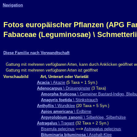
Navigation
Fotos europäischer Pflanzen (APG Fam.,
Fabaceae (Leguminosae) \ Schmetterl
Diese Familie nach Verwandtschaft
Gattung mit mehreren verfügbaren Arten, kann durch Anklicken geöffnet 
Gattung mit mehreren verfügbaren Arten ist geöffnet
Vorschaubild
Art, Unterart oder Varietät
Acacia
\ Akazie
(5 Taxa + 1 Syn.)
Adenocarpus
\ Drüsenginster
(3 Taxa)
Amorpha fruticosa
\ Gemeiner Bastard-Indigo, Bleib
Anagyris foetida
\ Stinkstrauch
Anthyllis
\ Wundklee
(20 Taxa + 5 Syn.)
Apios americana
\ Erdbirne
Argyrolobium zanonii
\ Silberklee, Silberhülse
Astragalus
\ Tragant
(32 Taxa + 2 Syn.)
Biserrula pelecinus
−−>
Astragalus pelecinus
Bituminaria bituminosa
\ Asphalt-Klee