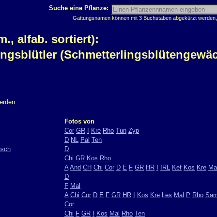
Suche eine Pflanze:
Gattungsnamen können mit 3 Buchstaben abgekürzt werden, z
 alfab. sortiert):
ingsblütler (Schmetterlingsblütengewä
werden
Fotos von
Cor
GR
I
Kre
Rho
Tun
Zyp
D
NL
Pal
Ten
usch
D
Chi
GR
Kos
Rho
A
And
CH
Chi
Cor
D
E
F
GR
HR
I
IRL
Kef
Kos
Kre
Ma
D
F
Mal
A
Chi
Cor
D
E
F
GR
HR
I
Kos
Kre
Les
Mal
P
Rho
Sa
Cor
Chi
F
GR
I
Kos
Mal
Rho
Ten