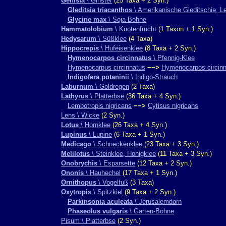
Genista
\ Ginster
(25 Taxa + 2 Syn.)
Gleditsia triacanthos
\ Amerikanische Gleditschie, 
Glycine max
\ Soja-Bohne
Hammatolobium
\ Knotenfrucht
(1 Taxon + 1 Syn.)
Hedysarum
\ Süßklee
(4 Taxa)
Hippocrepis
\ Hufeisenklee
(8 Taxa + 2 Syn.)
Hymenocarpos circinnatus
\ Pfennig-Klee
Hymenocarpus circinnatus
−−>
Hymenocarpos circin
Indigofera potaninii
\ Indigo-Strauch
Laburnum
\ Goldregen
(2 Taxa)
Lathyrus
\ Platterbse
(36 Taxa + 4 Syn.)
Lembotropis nigricans
−−>
Cytisus nigricans
Lens \ Wicke
(2 Syn.)
Lotus
\ Hornklee
(26 Taxa + 4 Syn.)
Lupinus
\ Lupine
(6 Taxa + 1 Syn.)
Medicago
\ Schneckenklee
(23 Taxa + 3 Syn.)
Melilotus
\ Steinklee, Honigklee
(11 Taxa + 3 Syn.)
Onobrychis
\ Esparsette
(12 Taxa + 2 Syn.)
Ononis
\ Hauhechel
(17 Taxa + 1 Syn.)
Ornithopus
\ Vogelfuß
(3 Taxa)
Oxytropis
\ Spitzkiel
(9 Taxa + 2 Syn.)
Parkinsonia aculeata
\ Jerusalemdorn
Phaseolus vulgaris
\ Garten-Bohne
Pisum \ Platterbse
(2 Syn.)