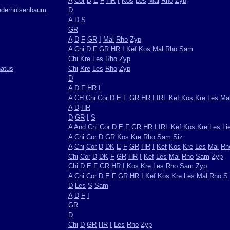
A
Cor
D
E
F
HR
I
Kos
Les
Mal
Rho
Zyp
Lederhülsenbaum
D
A
D
S
GR
A
D
F
GR
I
Mal
Rho
Zyp
A
Chi
D
F
GR
HR
I
Kef
Kos
Mal
Rho
Sam
Chi
Kre
Les
Rho
Zyp
natus
Chi
Kre
Les
Rho
Zyp
D
A
D
F
HR
I
A
CH
Chi
Cor
D
E
F
GR
HR
I
IRL
Kef
Kos
Kre
Les
Ma
A
D
HR
D
GR
I
S
A
And
Chi
Cor
D
E
F
GR
HR
I
IRL
Kef
Kos
Kre
Les
Li
A
Chi
Cor
D
GR
Kos
Kre
Rho
Sam
Siz
A
Chi
Cor
D
DK
E
F
GR
HR
I
Kef
Kos
Kre
Les
Mal
Rh
Chi
Cor
D
DK
F
GR
HR
I
Kef
Les
Mal
Rho
Sam
Zyp
Chi
D
E
F
GR
HR
I
Kos
Kre
Les
Rho
Sam
Zyp
A
Chi
Cor
D
E
F
GR
HR
I
Kef
Kos
Kre
Les
Mal
Rho
S
D
Les
S
Sam
A
D
F
I
GR
D
Chi
D
GR
HR
I
Les
Rho
Zyp