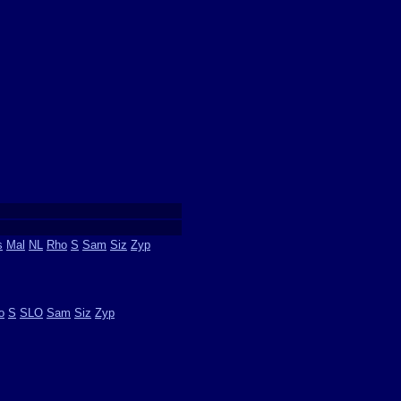
s
Mal
NL
Rho
S
Sam
Siz
Zyp
o
S
SLO
Sam
Siz
Zyp