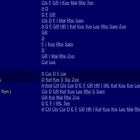
Chi
F
GR
I
Kos
Mal
Rho
Ten
A
D
D
F
GR
Chi
D
F
I
Mal
Rho
Sam
A
D
F
GR
HR
I
Kef
Kos
Kre
Les
Rho
Sam
Zyp
GR
D
F
I
Kos
Rho
Sam
D
GR
I
Mal
Rho
Zyp
Cor
Les
A
Cor
D
F
Lie
s
D
Kef
Kre
S
Siz
Zyp
A
And
CH
Chi
Cor
D
E
F
GR
HR
I
IRL
Kef
Kos
Kre
Le
 Syn.)
Chi
D
GR
Kef
Kos
Les
Rho
S
Sam
GR
Kre
Mal
Rho
Zyp
D
E
F
I
IRL
Ten
A
CH
Chi
Cor
D
E
F
GR
HR
I
Kef
Kos
Kre
Les
Mal
Rh