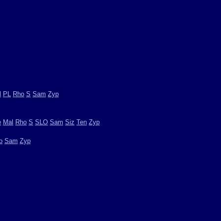
l
PL
Rho
S
Sam
Zyp
e
Mal
Rho
S
SLO
Sam
Siz
Ten
Zyp
o
Sam
Zyp