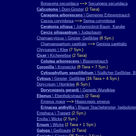
Bonaveria securidaca
−−>
Securigera securidaca
Calicotome
\ Dorn-Ginster
(2 Taxa)
Caragana arborescens
\ Gemeiner Erbsenstrauch
Cassia corymbosa
−−>
Senna corymbosa
Ceratonia siliqua
\ Johannisbrot-Baum, Karube
Cercis siliquastrum
\ Judasbaum
Chamaecytisus \ Ginster, Geißklee
(8 Syn.)
Chamaespartium sagittale
−−>
Genista sagittalis
Chrysaspis \ Klee
(7 Syn.)
Cicer
\ Kichererbse
(2 Taxa)
Colutea arborescens
\ Blasenstrauch
Coronilla
\ Kronwicke
(8 Taxa + 7 Syn.)
Cytisophyllum sessilifolium
\ Südlicher Geißklee, Bl
Cytisus
\ Ginster, Geißklee
(16 Taxa + 4 Syn.)
Dorycnium \ Hornklee
(6 Syn.)
Dorycnopsis gerardi
\ Gerards Wundklee
Ebenus
\ Ebenholzstrauch
(2 Taxa)
Emerus major
−−>
Hippocrepis emerus
Erinacea anthyllis
\ Blauer Stachelginster, Igelpolster
Erophaca \ Tragant
(2 Syn.)
Ervilia \ Wicke
(2 Syn.)
Ervum
\ Wicke
(2 Taxa + 1 Syn.)
Galega
\ Geißraute
(2 Taxa)