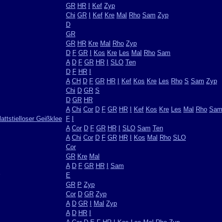
GR
HR
I
Kef
Zyp
Chi
GR
I
Kef
Kre
Mal
Rho
Sam
Zyp
D
GR
GR
HR
Kre
Mal
Rho
Zyp
D
F
GR
I
Kos
Kre
Les
Mal
Rho
Sam
A
D
F
GR
HR
I
SLO
Ten
D
F
HR
I
A
CH
D
F
GR
HR
I
Kef
Kos
Kre
Les
Rho
S
Sam
Zyp
Chi
D
GR
S
D
GR
HR
A
Chi
Cor
D
F
GR
HR
I
Kef
Kos
Kre
Les
Mal
Rho
Sa
attstielloser Geißklee
F
I
A
Cor
D
F
GR
HR
I
SLO
Sam
Ten
A
Chi
Cor
D
F
GR
HR
I
Kos
Mal
Rho
SLO
Cor
GR
Kre
Mal
A
D
F
GR
HR
I
Sam
E
GR
P
Zyp
Cor
D
GR
Zyp
A
D
GR
I
Mal
Zyp
A
D
HR
I