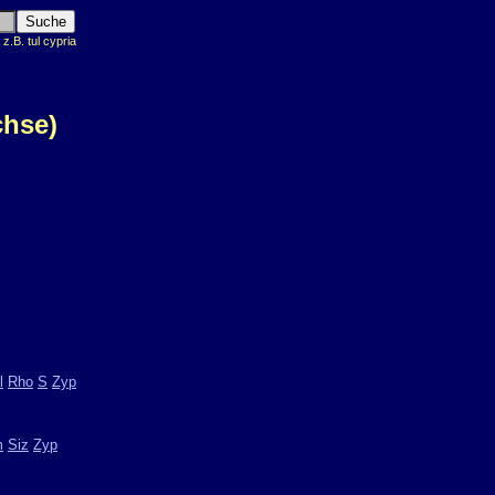
.B. tul cypria
chse)
l
Rho
S
Zyp
m
Siz
Zyp