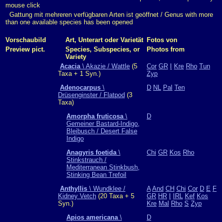
mouse click
Gattung mit mehreren verfügbaren Arten ist geöffnet / Genus with more
than one available species has been opened
Vorschaubild
Art, Unterart oder Varietät
Fotos von
Preview pict.
Species, Subspecies, or
Photos from
Variety
Acacia
\ Akazie / Wattle
(5
Cor
GR
I
Kre
Rho
Tun
Taxa + 1 Syn.)
Zyp
Adenocarpus
\
D
NL
Pal
Ten
Drüsenginster / Flatpod
(3
Taxa)
Amorpha fruticosa
\
D
Gemeiner Bastard-Indigo,
Bleibusch / Desert False
Indigo
Anagyris foetida
\
Chi
GR
Kos
Rho
Stinkstrauch /
Mediterranean Stinkbush,
Stinking Bean Trefoil
Anthyllis
\ Wundklee /
A
And
CH
Chi
Cor
D
E
F
Kidney Vetch
(20 Taxa + 5
GR
HR
I
IRL
Kef
Kos
Syn.)
Kre
Mal
Rho
S
Zyp
Apios americana
\
D