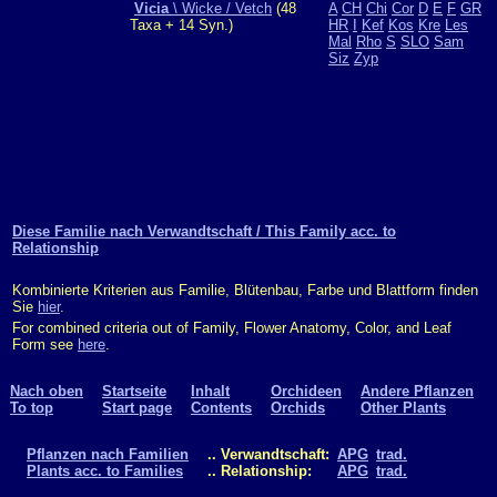
Vicia
\ Wicke / Vetch
(48
A
CH
Chi
Cor
D
E
F
GR
Taxa + 14 Syn.)
HR
I
Kef
Kos
Kre
Les
Mal
Rho
S
SLO
Sam
Siz
Zyp
Diese Familie nach Verwandtschaft / This Family acc. to
Relationship
Kombinierte Kriterien aus Familie, Blütenbau, Farbe und Blattform finden
Sie
hier
.
For combined criteria out of Family, Flower Anatomy, Color, and Leaf
Form see
here
.
Nach oben
Startseite
Inhalt
Orchideen
Andere Pflanzen
To top
Start page
Contents
Orchids
Other Plants
Pflanzen nach Familien
.. Verwandtschaft:
APG
trad.
Plants acc. to Families
.. Relationship:
APG
trad.