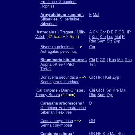
Erdbirne / Groundnut,
Hopniss
Argyrolobium zanonii
\
F
Mal
Silberklee, Silberhülse /
Silverleaf
Astragalus
\ Tragant / Milk-
A
Chi
Cor
D
E
F
GR
HR
Vetch
(32 Taxa + 2 Syn.)
I
Kos
Kre
Les
Mal
P
Rho
Sam
Siz
Zyp
Biserrula pelecinus
−−>
Cor
Astragalus pelecinus
Bituminaria bituminosa
\
Chi
F
GR
I
Kos
Mal
Rho
Asphalt-Klee / Pitch
Ten
Trefoil
Bonaveria securidaca
−−>
GR
HR
I
Kef
Zyp
Securigera securidaca
Calicotome
\ Dorn-Ginster /
Chi
GR
I
Kef
Kre
Mal
Thorny Broom
(2 Taxa)
Rho
Sam
Zyp
Caragana arborescens
\
D
Gemeiner Erbsenstrauch /
Siberian Pea-Tree
Cassia corymbosa
−−>
GR
Senna corymbosa
Ceratonia siliqua
\
GR
HR
Kre
Mal
Rho