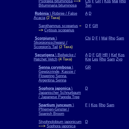
Psoralea bituminosa
−−>
Chi
F
GR
I
Kos
Mal
Rho
Bituminaria bituminosa
Ten
Robinia
\ Robinie / False
A
D
Acacia
(2 Taxa)
Sarothamnus scoparius
−
D
F
GR
−>
Cytisus scoparius
Scorpiurus
\
Chi
D
F
I
Mal
Rho
Sam
Skorpionsschwanz /
Scorpion's Tail
(2 Taxa)
Securigera
\ Beilwicke /
A
D
F
GR
HR
I
Kef
Kos
Hatchet Vetch
(4 Taxa)
Kre
Les
Rho
Sam
Zyp
Senna corymbosa
\
GR
Gewürzrinde, Kassie /
Flowering Senna,
Argentina Senna
Sophora japonica
\
D
Japanischer Schnurbaum
/ Japanese Pagoda Tree
Spartium junceum
\
F
I
Kos
Rho
Sam
Pfriemen-Ginster /
Spanish Broom
Styphnolobium japonicum
D
−−>
Sophora japonica