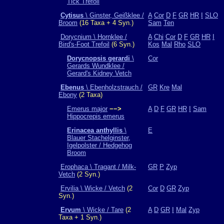
Tick Trefoil
Cytisus
\ Ginster, Geißklee /
A
Cor
D
F
GR
HR
I
SLO
Broom
(16 Taxa + 4 Syn.)
Sam
Ten
Dorycnium \ Hornklee /
A
Chi
Cor
D
F
GR
HR
I
Bird's-Foot Trefoil
(6 Syn.)
Kos
Mal
Rho
SLO
Dorycnopsis gerardi
\
Cor
Gerards Wundklee /
Gerard's Kidney Vetch
Ebenus
\ Ebenholzstrauch /
GR
Kre
Mal
Ebony
(2 Taxa)
Emerus major
−−>
A
D
F
GR
HR
I
Sam
Hippocrepis emerus
Erinacea anthyllis
\
E
Blauer Stachelginster,
Igelpolster / Hedgehog
Broom
Erophaca \ Tragant / Milk-
GR
P
Zyp
Vetch
(2 Syn.)
Ervilia \ Wicke / Vetch
(2
Cor
D
GR
Zyp
Syn.)
Ervum
\ Wicke / Tare
(2
A
D
GR
I
Mal
Zyp
Taxa + 1 Syn.)