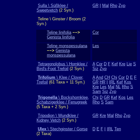
Sulla \ Süßklee /
GR
I
Mal
Rho
Zyp
Sweetvetch
(2 Syn.)
Teline \ Ginster / Broom (2
Syn.)
Teline linifolia
−−>
Cor
Genista linifolia
Teline monspessulana
Les
−−>
Genista
monspessulana
Tetragonolobus \ Hornklee /
A
Cor
D
F
Kef
Kre
Lie
S
Bird's-Foot Trefoil
(2 Syn.)
Siz
Zyp
Trifolium
\ Klee / Clover,
A
And
CH
Chi
Cor
D
E
F
Trefoil
(61 Taxa + 11 Syn.)
GR
HR
I
IRL
Kef
Kos
Kre
Les
Mal
NL
Rho
S
Sam
Siz
Zyp
Trigonella
\ Bockshornklee,
Chi
D
GR
Kef
Kos
Les
Schabzigerklee / Fenugreek
Rho
S
Sam
(5 Taxa + 2 Syn.)
Tripodion \ Wundklee /
GR
Kre
Mal
Rho
Zyp
Kidney Vetch
(2 Syn.)
Ulex
\ Stechginster / Gorse
D
E
F
I
IRL
Ten
(2 Taxa)