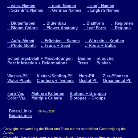
.. wiss. Namen
.. deut. Namen
.. engl. Namen
.. Scientific Names
.. German Names
.. English Names
.. Blütenfarben
.. Blütenbau
.. Blattform
.. Regionen
.. Bloom Colors
.. Flower Anatomy
.. Leaf Form
.. Regions
.. Aufn.-Monat
.. Früchten + Samen
.. Wurzeln + Knollen
.. Photo Month
.. Fruits + Seed
.. Roots + Bulbs
Schädlingsbefall + Missbildungen
Bäume
Sträucher
Pest Infestation + Deformations
Trees
Bushes
Wasser-Pfl.
Kletter-/Schling-Pfl.
Nutz-Pfl.
Zier-Pflanzen
Water Plants
Climbers + Twiners
Useful Pl.
Ornamental Pl.
Farb-Var.
Mehrere Kriterien
Biotope + Gruppen
Color Var.
Multiple Criteria
Biotopes + Groups
Botan.Links
09-Aug-2026
Botan.Links
Copyright: Verwendung der Bilder und Texte nur mit schriftlicher Genehmigung des
Autors.
Copyright: Use of the images and texts only with the author's written permission.