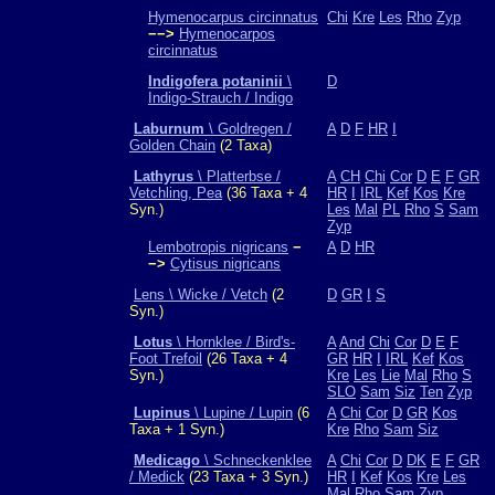
Hymenocarpus circinnatus
Chi
Kre
Les
Rho
Zyp
−−>
Hymenocarpos
circinnatus
Indigofera potaninii
\
D
Indigo-Strauch / Indigo
Laburnum
\ Goldregen /
A
D
F
HR
I
Golden Chain
(2 Taxa)
Lathyrus
\ Platterbse /
A
CH
Chi
Cor
D
E
F
GR
Vetchling, Pea
(36 Taxa + 4
HR
I
IRL
Kef
Kos
Kre
Syn.)
Les
Mal
PL
Rho
S
Sam
Zyp
Lembotropis nigricans
−
A
D
HR
−>
Cytisus nigricans
Lens \ Wicke / Vetch
(2
D
GR
I
S
Syn.)
Lotus
\ Hornklee / Bird's-
A
And
Chi
Cor
D
E
F
Foot Trefoil
(26 Taxa + 4
GR
HR
I
IRL
Kef
Kos
Syn.)
Kre
Les
Lie
Mal
Rho
S
SLO
Sam
Siz
Ten
Zyp
Lupinus
\ Lupine / Lupin
(6
A
Chi
Cor
D
GR
Kos
Taxa + 1 Syn.)
Kre
Rho
Sam
Siz
Medicago
\ Schneckenklee
A
Chi
Cor
D
DK
E
F
GR
/ Medick
(23 Taxa + 3 Syn.)
HR
I
Kef
Kos
Kre
Les
Mal
Rho
Sam
Zyp