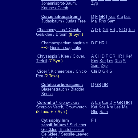
Johannisbrot-Baum,
Zyp
Karube / Carob
Cercis siliquastrum
\
D
F
GR
I
Kos
Kre
Les
Judasbaum / Judas Tree
Mal
Rho
Sam
Chamaecytisus \ Ginster,
A
D
F
GR
HR
I
SLO
Ten
Geißklee / Broom
(8 Syn.)
Chamaespartium sagittale
D
F
HR
I
−−>
Genista sagittalis
Chrysaspis \ Klee / Clover,
A
CH
D
F
GR
HR
I
Kef
Trefoil
(7 Syn.)
Kos
Kre
Les
Rho
S
Sam
Zyp
Cicer
\ Kichererbse / Chick-
Chi
D
GR
S
Pea
(2 Taxa)
Colutea arborescens
\
D
GR
HR
Blasenstrauch / Bladder
Senna
Coronilla
\ Kronwicke /
A
Chi
Cor
D
F
GR
HR
I
Scorpion Vetch, Crownvetch
Kef
Kos
Kre
Les
Mal
(8 Taxa + 7 Syn.)
Rho
Sam
Cytisophyllum
F
I
sessilifolium
\ Südlicher
Geißklee, Blattstielloser
Geißklee / Sessile-Leaved