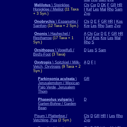
Melilotus
\ Steinklee,
Chi
Cor
D
DK
F
GR
HR
Honigklee / Melilot
(11 Taxa
I
Kef
Les
Mal
Rho
Sam
+ 3 Syn.)
Zyp
Onobrychis
\ Esparsette /
Chi
D
E
F
GR
HR
I
Kos
Sainfoin
(12 Taxa + 2 Syn.)
Kre
Les
Rho
Sam
Zyp
Ononis
\ Hauhechel /
A
Chi
Cor
D
E
F
GR
HR
Restharrow
(17 Taxa + 1
I
Kef
Kos
Kre
Les
Mal
Syn.)
Rho
S
Ornithopus
\ Vogelfuß /
D
Les
S
Sam
Bird's-Foot
(3 Taxa)
Oxytropis
\ Spitzkiel / Milk-
A
D
F
I
Vetch, Oxytropis
(9 Taxa + 2
Syn.)
Parkinsonia aculeata
\
GR
Jerusalemdorn / Mexican
Palo Verde, Jerusalem
Thorn
Phaseolus vulgaris
\
D
Garten-Bohne / Garden
Bean
Pisum \ Platterbse /
Chi
D
GR
HR
I
Les
Rho
Vetchling, Pea
(2 Syn.)
Zyp