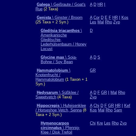
Galega
\ Geißraute / Goat's
A
D
HR
I
Rue
(2 Taxa)
Genista
\ Ginster / Broom
A
Cor
D
E
F
HR
I
Kos
(25 Taxa + 2 Syn.)
Les
Mal
Rho
Zyp
Gleditsia triacanthos
\
D
Amerikanische
Gleditschie,
Lederhülsenbaum / Honey
Locust
Glycine max
\ Soja-
A
D
S
Bohne / Soy Bean
Hammatolobium
\
GR
Knotenfrucht /
Hammatolobium
(1 Taxon + 1
Syn.)
Hedysarum
\ Süßklee /
A
D
F
GR
I
Mal
Rho
Sweetvetch
(4 Taxa)
Zyp
Hippocrepis
\ Hufeisenklee
A
Chi
D
F
GR
HR
I
Kef
/ Horseshoe Vetch, Senna
(8
Kos
Mal
Rho
Sam
Taxa + 2 Syn.)
Hymenocarpos
Chi
Kre
Les
Rho
Zyp
circinnatus
\ Pfennig-
Klee / Disk Trefoil