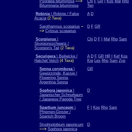
Psoralea bituminosa
−−>
Chi
F
GR
I
Kos
Mal
Rho
Bituminaria bituminosa
Ten
Robinia
\ Robinie / False
A
D
Acacia
(2 Taxa)
Sarothamnus scoparius
−
D
F
GR
−>
Cytisus scoparius
Scorpiurus
\
Chi
D
F
I
Mal
Rho
Sam
Skorpionsschwanz /
Scorpion's Tail
(2 Taxa)
Securigera
\ Beilwicke /
A
D
F
GR
HR
I
Kef
Kos
Hatchet Vetch
(4 Taxa)
Kre
Les
Rho
Sam
Zyp
Senna corymbosa
\
GR
Gewürzrinde, Kassie /
Flowering Senna,
Argentina Senna
Sophora japonica
\
D
Japanischer Schnurbaum
/ Japanese Pagoda Tree
Spartium junceum
\
F
I
Kos
Rho
Sam
Pfriemen-Ginster /
Spanish Broom
Styphnolobium japonicum
D
−−>
Sophora japonica