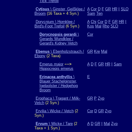
Tick Trefoil
Cytisus
\ Ginster, Geißklee /
A
Cor
D
F
GR
HR
I
SLO
Broom
(16 Taxa + 4 Syn.)
Sam
Ten
Dorycnium \ Hornklee /
A
Chi
Cor
D
F
GR
HR
I
Bird's-Foot Trefoil
(6 Syn.)
Kos
Mal
Rho
SLO
Dorycnopsis gerardi
\
Cor
Gerards Wundklee /
Gerard's Kidney Vetch
Ebenus
\ Ebenholzstrauch /
GR
Kre
Mal
Ebony
(2 Taxa)
Emerus major
−−>
A
D
F
GR
HR
I
Sam
Hippocrepis emerus
Erinacea anthyllis
\
E
Blauer Stachelginster,
Igelpolster / Hedgehog
Broom
Erophaca \ Tragant / Milk-
GR
P
Zyp
Vetch
(2 Syn.)
Ervilia \ Wicke / Vetch
(2
Cor
D
GR
Zyp
Syn.)
Ervum
\ Wicke / Tare
(2
A
D
GR
I
Mal
Zyp
Taxa + 1 Syn.)