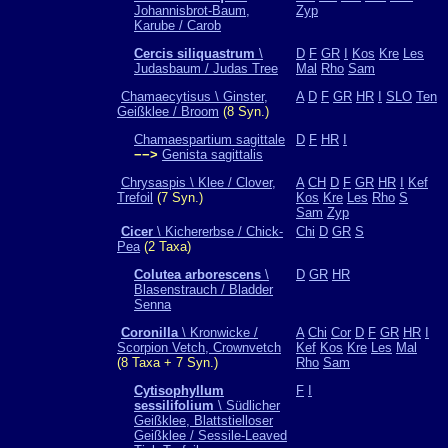
Johannisbrot-Baum,
Zyp
Karube / Carob
Cercis siliquastrum
\
D
F
GR
I
Kos
Kre
Les
Judasbaum / Judas Tree
Mal
Rho
Sam
Chamaecytisus \ Ginster,
A
D
F
GR
HR
I
SLO
Ten
Geißklee / Broom
(8 Syn.)
Chamaespartium sagittale
D
F
HR
I
−−>
Genista sagittalis
Chrysaspis \ Klee / Clover,
A
CH
D
F
GR
HR
I
Kef
Trefoil
(7 Syn.)
Kos
Kre
Les
Rho
S
Sam
Zyp
Cicer
\ Kichererbse / Chick-
Chi
D
GR
S
Pea
(2 Taxa)
Colutea arborescens
\
D
GR
HR
Blasenstrauch / Bladder
Senna
Coronilla
\ Kronwicke /
A
Chi
Cor
D
F
GR
HR
I
Scorpion Vetch, Crownvetch
Kef
Kos
Kre
Les
Mal
(8 Taxa + 7 Syn.)
Rho
Sam
Cytisophyllum
F
I
sessilifolium
\ Südlicher
Geißklee, Blattstielloser
Geißklee / Sessile-Leaved