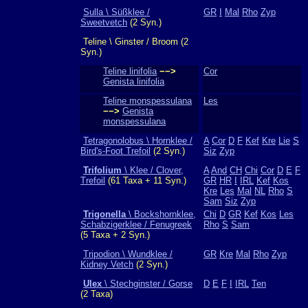
Sulla \ Süßklee /
GR
I
Mal
Rho
Zyp
Sweetvetch
(2 Syn.)
Teline \ Ginster / Broom (2
Syn.)
Teline linifolia
−−>
Cor
Genista linifolia
Teline monspessulana
Les
−−>
Genista
monspessulana
Tetragonolobus \ Hornklee /
A
Cor
D
F
Kef
Kre
Lie
S
Bird's-Foot Trefoil
(2 Syn.)
Siz
Zyp
Trifolium
\ Klee / Clover,
A
And
CH
Chi
Cor
D
E
F
Trefoil
(61 Taxa + 11 Syn.)
GR
HR
I
IRL
Kef
Kos
Kre
Les
Mal
NL
Rho
S
Sam
Siz
Zyp
Trigonella
\ Bockshornklee,
Chi
D
GR
Kef
Kos
Les
Schabzigerklee / Fenugreek
Rho
S
Sam
(5 Taxa + 2 Syn.)
Tripodion \ Wundklee /
GR
Kre
Mal
Rho
Zyp
Kidney Vetch
(2 Syn.)
Ulex
\ Stechginster / Gorse
D
E
F
I
IRL
Ten
(2 Taxa)