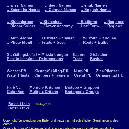
.. wiss. Namen
.. deut. Namen
.. engl. Namen
.. Scientific Names
.. German Names
.. English Names
.. Blütenfarben
.. Blütenbau
.. Blattform
.. Regionen
.. Bloom Colors
.. Flower Anatomy
.. Leaf Form
.. Regions
.. Aufn.-Monat
.. Früchten + Samen
.. Wurzeln + Knollen
.. Photo Month
.. Fruits + Seed
.. Roots + Bulbs
Schädlingsbefall + Missbildungen
Bäume
Sträucher
Pest Infestation + Deformations
Trees
Bushes
Wasser-Pfl.
Kletter-/Schling-Pfl.
Nutz-Pfl.
Zier-Pflanzen
Water Plants
Climbers + Twiners
Useful Pl.
Ornamental Pl.
Farb-Var.
Mehrere Kriterien
Biotope + Gruppen
Color Var.
Multiple Criteria
Biotopes + Groups
Botan.Links
06-Aug-2026
Botan.Links
Copyright: Verwendung der Bilder und Texte nur mit schriftlicher Genehmigung des
Autors.
Copyright: Use of the images and texts only with the author's written permission.