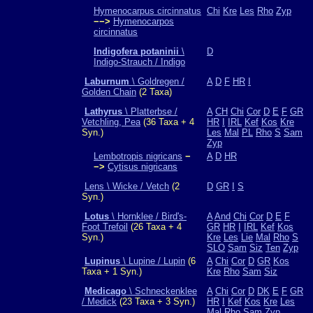
Hymenocarpus circinnatus
Chi
Kre
Les
Rho
Zyp
−−>
Hymenocarpos
circinnatus
Indigofera potaninii
\
D
Indigo-Strauch / Indigo
Laburnum
\ Goldregen /
A
D
F
HR
I
Golden Chain
(2 Taxa)
Lathyrus
\ Platterbse /
A
CH
Chi
Cor
D
E
F
GR
Vetchling, Pea
(36 Taxa + 4
HR
I
IRL
Kef
Kos
Kre
Syn.)
Les
Mal
PL
Rho
S
Sam
Zyp
Lembotropis nigricans
−
A
D
HR
−>
Cytisus nigricans
Lens \ Wicke / Vetch
(2
D
GR
I
S
Syn.)
Lotus
\ Hornklee / Bird's-
A
And
Chi
Cor
D
E
F
Foot Trefoil
(26 Taxa + 4
GR
HR
I
IRL
Kef
Kos
Syn.)
Kre
Les
Lie
Mal
Rho
S
SLO
Sam
Siz
Ten
Zyp
Lupinus
\ Lupine / Lupin
(6
A
Chi
Cor
D
GR
Kos
Taxa + 1 Syn.)
Kre
Rho
Sam
Siz
Medicago
\ Schneckenklee
A
Chi
Cor
D
DK
E
F
GR
/ Medick
(23 Taxa + 3 Syn.)
HR
I
Kef
Kos
Kre
Les
Mal
Rho
Sam
Zyp