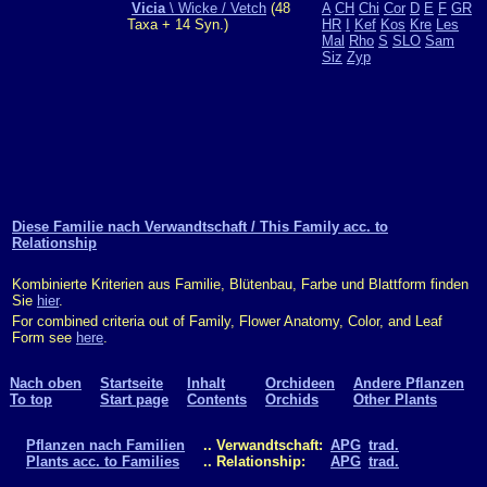
Vicia
\ Wicke / Vetch
(48
A
CH
Chi
Cor
D
E
F
GR
Taxa + 14 Syn.)
HR
I
Kef
Kos
Kre
Les
Mal
Rho
S
SLO
Sam
Siz
Zyp
Diese Familie nach Verwandtschaft / This Family acc. to
Relationship
Kombinierte Kriterien aus Familie, Blütenbau, Farbe und Blattform finden
Sie
hier
.
For combined criteria out of Family, Flower Anatomy, Color, and Leaf
Form see
here
.
Nach oben
Startseite
Inhalt
Orchideen
Andere Pflanzen
To top
Start page
Contents
Orchids
Other Plants
Pflanzen nach Familien
.. Verwandtschaft:
APG
trad.
Plants acc. to Families
.. Relationship:
APG
trad.