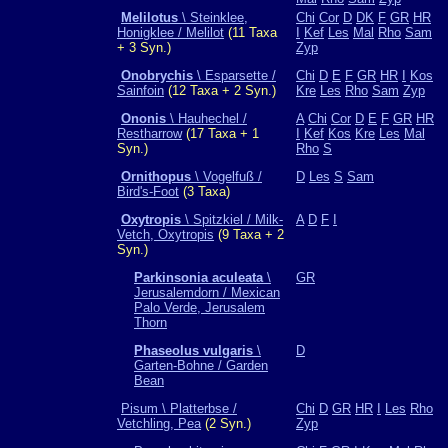
Melilotus
\ Steinklee,
Chi
Cor
D
DK
F
GR
HR
Honigklee / Melilot
(11 Taxa
I
Kef
Les
Mal
Rho
Sam
+ 3 Syn.)
Zyp
Onobrychis
\ Esparsette /
Chi
D
E
F
GR
HR
I
Kos
Sainfoin
(12 Taxa + 2 Syn.)
Kre
Les
Rho
Sam
Zyp
Ononis
\ Hauhechel /
A
Chi
Cor
D
E
F
GR
HR
Restharrow
(17 Taxa + 1
I
Kef
Kos
Kre
Les
Mal
Syn.)
Rho
S
Ornithopus
\ Vogelfuß /
D
Les
S
Sam
Bird's-Foot
(3 Taxa)
Oxytropis
\ Spitzkiel / Milk-
A
D
F
I
Vetch, Oxytropis
(9 Taxa + 2
Syn.)
Parkinsonia aculeata
\
GR
Jerusalemdorn / Mexican
Palo Verde, Jerusalem
Thorn
Phaseolus vulgaris
\
D
Garten-Bohne / Garden
Bean
Pisum \ Platterbse /
Chi
D
GR
HR
I
Les
Rho
Vetchling, Pea
(2 Syn.)
Zyp