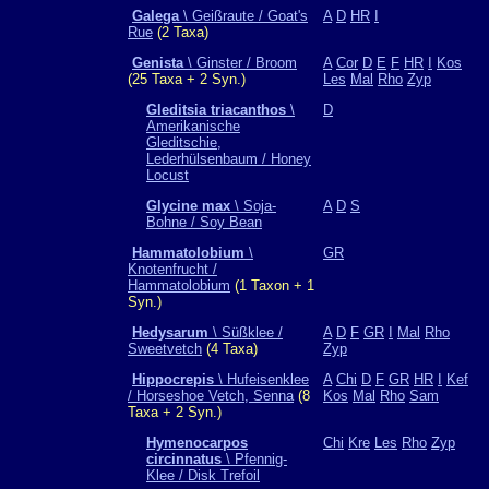
Galega
\ Geißraute / Goat's
A
D
HR
I
Rue
(2 Taxa)
Genista
\ Ginster / Broom
A
Cor
D
E
F
HR
I
Kos
(25 Taxa + 2 Syn.)
Les
Mal
Rho
Zyp
Gleditsia triacanthos
\
D
Amerikanische
Gleditschie,
Lederhülsenbaum / Honey
Locust
Glycine max
\ Soja-
A
D
S
Bohne / Soy Bean
Hammatolobium
\
GR
Knotenfrucht /
Hammatolobium
(1 Taxon + 1
Syn.)
Hedysarum
\ Süßklee /
A
D
F
GR
I
Mal
Rho
Sweetvetch
(4 Taxa)
Zyp
Hippocrepis
\ Hufeisenklee
A
Chi
D
F
GR
HR
I
Kef
/ Horseshoe Vetch, Senna
(8
Kos
Mal
Rho
Sam
Taxa + 2 Syn.)
Hymenocarpos
Chi
Kre
Les
Rho
Zyp
circinnatus
\ Pfennig-
Klee / Disk Trefoil