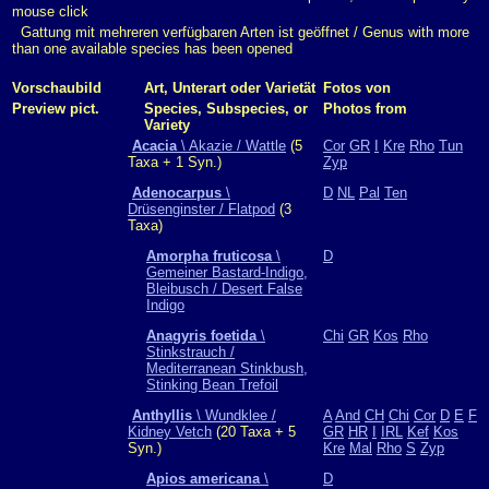
mouse click
Gattung mit mehreren verfügbaren Arten ist geöffnet / Genus with more
than one available species has been opened
Vorschaubild
Art, Unterart oder Varietät
Fotos von
Preview pict.
Species, Subspecies, or
Photos from
Variety
Acacia
\ Akazie / Wattle
(5
Cor
GR
I
Kre
Rho
Tun
Taxa + 1 Syn.)
Zyp
Adenocarpus
\
D
NL
Pal
Ten
Drüsenginster / Flatpod
(3
Taxa)
Amorpha fruticosa
\
D
Gemeiner Bastard-Indigo,
Bleibusch / Desert False
Indigo
Anagyris foetida
\
Chi
GR
Kos
Rho
Stinkstrauch /
Mediterranean Stinkbush,
Stinking Bean Trefoil
Anthyllis
\ Wundklee /
A
And
CH
Chi
Cor
D
E
F
Kidney Vetch
(20 Taxa + 5
GR
HR
I
IRL
Kef
Kos
Syn.)
Kre
Mal
Rho
S
Zyp
Apios americana
\
D