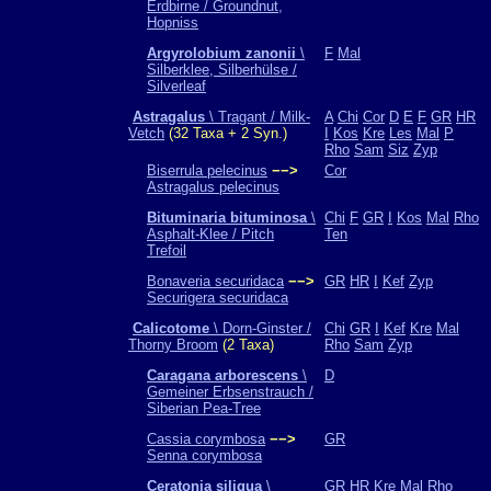
Erdbirne / Groundnut,
Hopniss
Argyrolobium zanonii
\
F
Mal
Silberklee, Silberhülse /
Silverleaf
Astragalus
\ Tragant / Milk-
A
Chi
Cor
D
E
F
GR
HR
Vetch
(32 Taxa + 2 Syn.)
I
Kos
Kre
Les
Mal
P
Rho
Sam
Siz
Zyp
Biserrula pelecinus
−−>
Cor
Astragalus pelecinus
Bituminaria bituminosa
\
Chi
F
GR
I
Kos
Mal
Rho
Asphalt-Klee / Pitch
Ten
Trefoil
Bonaveria securidaca
−−>
GR
HR
I
Kef
Zyp
Securigera securidaca
Calicotome
\ Dorn-Ginster /
Chi
GR
I
Kef
Kre
Mal
Thorny Broom
(2 Taxa)
Rho
Sam
Zyp
Caragana arborescens
\
D
Gemeiner Erbsenstrauch /
Siberian Pea-Tree
Cassia corymbosa
−−>
GR
Senna corymbosa
Ceratonia siliqua
\
GR
HR
Kre
Mal
Rho