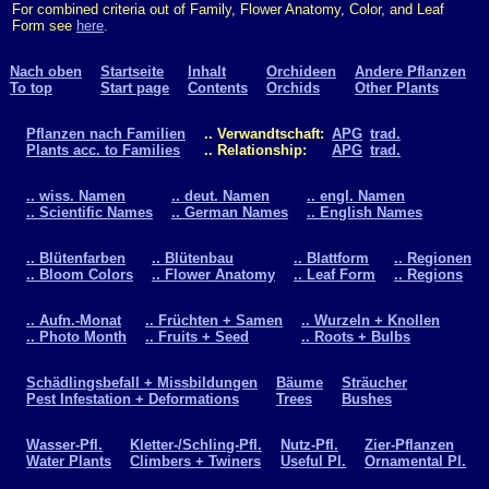
For combined criteria out of Family, Flower Anatomy, Color, and Leaf
Form see
here
.
Nach oben
Startseite
Inhalt
Orchideen
Andere Pflanzen
To top
Start page
Contents
Orchids
Other Plants
Pflanzen nach Familien
.. Verwandtschaft:
APG
trad.
Plants acc. to Families
.. Relationship:
APG
trad.
.. wiss. Namen
.. deut. Namen
.. engl. Namen
.. Scientific Names
.. German Names
.. English Names
.. Blütenfarben
.. Blütenbau
.. Blattform
.. Regionen
.. Bloom Colors
.. Flower Anatomy
.. Leaf Form
.. Regions
.. Aufn.-Monat
.. Früchten + Samen
.. Wurzeln + Knollen
.. Photo Month
.. Fruits + Seed
.. Roots + Bulbs
Schädlingsbefall + Missbildungen
Bäume
Sträucher
Pest Infestation + Deformations
Trees
Bushes
Wasser-Pfl.
Kletter-/Schling-Pfl.
Nutz-Pfl.
Zier-Pflanzen
Water Plants
Climbers + Twiners
Useful Pl.
Ornamental Pl.