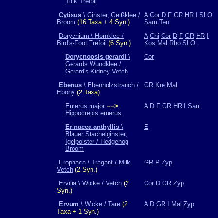
Tick Trefoil
Cytisus
\ Ginster, Geißklee /
A
Cor
D
F
GR
HR
I
SLO
Broom
(16 Taxa + 4 Syn.)
Sam
Ten
Dorycnium \ Hornklee /
A
Chi
Cor
D
F
GR
HR
I
Bird's-Foot Trefoil
(6 Syn.)
Kos
Mal
Rho
SLO
Dorycnopsis gerardi
\
Cor
Gerards Wundklee /
Gerard's Kidney Vetch
Ebenus
\ Ebenholzstrauch /
GR
Kre
Mal
Ebony
(2 Taxa)
Emerus major
−−>
A
D
F
GR
HR
I
Sam
Hippocrepis emerus
Erinacea anthyllis
\
E
Blauer Stachelginster,
Igelpolster / Hedgehog
Broom
Erophaca \ Tragant / Milk-
GR
P
Zyp
Vetch
(2 Syn.)
Ervilia \ Wicke / Vetch
(2
Cor
D
GR
Zyp
Syn.)
Ervum
\ Wicke / Tare
(2
A
D
GR
I
Mal
Zyp
Taxa + 1 Syn.)