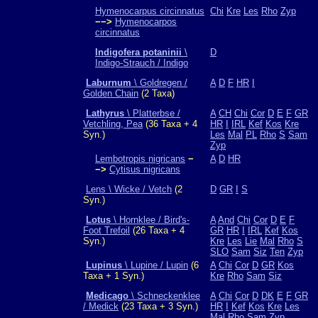
Hymenocarpus circinnatus
Chi
Kre
Les
Rho
Zyp
−−>
Hymenocarpos
circinnatus
Indigofera potaninii
\
D
Indigo-Strauch / Indigo
Laburnum
\ Goldregen /
A
D
F
HR
I
Golden Chain
(2 Taxa)
Lathyrus
\ Platterbse /
A
CH
Chi
Cor
D
E
F
GR
Vetchling, Pea
(36 Taxa + 4
HR
I
IRL
Kef
Kos
Kre
Syn.)
Les
Mal
PL
Rho
S
Sam
Zyp
Lembotropis nigricans
−
A
D
HR
−>
Cytisus nigricans
Lens \ Wicke / Vetch
(2
D
GR
I
S
Syn.)
Lotus
\ Hornklee / Bird's-
A
And
Chi
Cor
D
E
F
Foot Trefoil
(26 Taxa + 4
GR
HR
I
IRL
Kef
Kos
Syn.)
Kre
Les
Lie
Mal
Rho
S
SLO
Sam
Siz
Ten
Zyp
Lupinus
\ Lupine / Lupin
(6
A
Chi
Cor
D
GR
Kos
Taxa + 1 Syn.)
Kre
Rho
Sam
Siz
Medicago
\ Schneckenklee
A
Chi
Cor
D
DK
E
F
GR
/ Medick
(23 Taxa + 3 Syn.)
HR
I
Kef
Kos
Kre
Les
Mal
Rho
Sam
Zyp