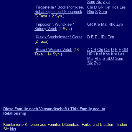
Sam
Siz
Zyp
Trigonella
\ Bockshornklee,
Chi
D
GR
Kef
Kos
Les
Schabzigerklee / Fenugreek
Rho
S
Sam
(5 Taxa + 2 Syn.)
Tripodion \ Wundklee /
GR
Kre
Mal
Rho
Zyp
Kidney Vetch
(2 Syn.)
Ulex
\ Stechginster / Gorse
D
E
F
I
IRL
Ten
(2 Taxa)
Vicia
\ Wicke / Vetch
(48
A
CH
Chi
Cor
D
E
F
GR
Taxa + 14 Syn.)
HR
I
Kef
Kos
Kre
Les
Mal
Rho
S
SLO
Sam
Siz
Zyp
Diese Familie nach Verwandtschaft / This Family acc. to
Relationship
Kombinierte Kriterien aus Familie, Blütenbau, Farbe und Blattform finden
Sie
hier
.