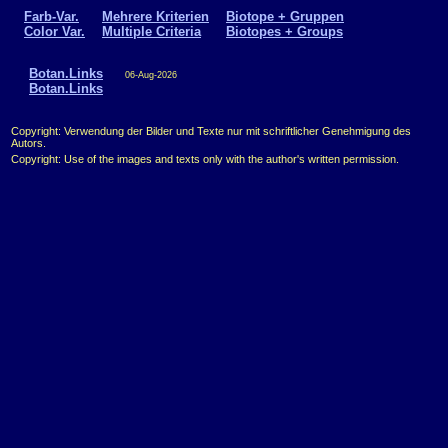
Farb-Var.
Mehrere Kriterien
Biotope + Gruppen
Color Var.
Multiple Criteria
Biotopes + Groups
Botan.Links
06-Aug-2026
Botan.Links
Copyright: Verwendung der Bilder und Texte nur mit schriftlicher Genehmigung des
Autors.
Copyright: Use of the images and texts only with the author's written permission.