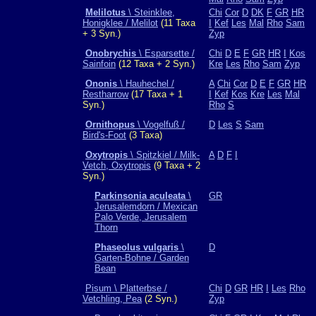
Melilotus
\ Steinklee,
Chi
Cor
D
DK
F
GR
HR
Honigklee / Melilot
(11 Taxa
I
Kef
Les
Mal
Rho
Sam
+ 3 Syn.)
Zyp
Onobrychis
\ Esparsette /
Chi
D
E
F
GR
HR
I
Kos
Sainfoin
(12 Taxa + 2 Syn.)
Kre
Les
Rho
Sam
Zyp
Ononis
\ Hauhechel /
A
Chi
Cor
D
E
F
GR
HR
Restharrow
(17 Taxa + 1
I
Kef
Kos
Kre
Les
Mal
Syn.)
Rho
S
Ornithopus
\ Vogelfuß /
D
Les
S
Sam
Bird's-Foot
(3 Taxa)
Oxytropis
\ Spitzkiel / Milk-
A
D
F
I
Vetch, Oxytropis
(9 Taxa + 2
Syn.)
Parkinsonia aculeata
\
GR
Jerusalemdorn / Mexican
Palo Verde, Jerusalem
Thorn
Phaseolus vulgaris
\
D
Garten-Bohne / Garden
Bean
Pisum \ Platterbse /
Chi
D
GR
HR
I
Les
Rho
Vetchling, Pea
(2 Syn.)
Zyp