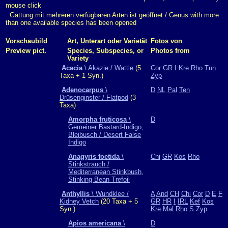
mouse click
Gattung mit mehreren verfügbaren Arten ist geöffnet / Genus with more
than one available species has been opened
Vorschaubild
Art, Unterart oder Varietät
Fotos von
Preview pict.
Species, Subspecies, or
Photos from
Variety
Acacia
\ Akazie / Wattle
(5
Cor
GR
I
Kre
Rho
Tun
Taxa + 1 Syn.)
Zyp
Adenocarpus
\
D
NL
Pal
Ten
Drüsenginster / Flatpod
(3
Taxa)
Amorpha fruticosa
\
D
Gemeiner Bastard-Indigo,
Bleibusch / Desert False
Indigo
Anagyris foetida
\
Chi
GR
Kos
Rho
Stinkstrauch /
Mediterranean Stinkbush,
Stinking Bean Trefoil
Anthyllis
\ Wundklee /
A
And
CH
Chi
Cor
D
E
F
Kidney Vetch
(20 Taxa + 5
GR
HR
I
IRL
Kef
Kos
Syn.)
Kre
Mal
Rho
S
Zyp
Apios americana
\
D