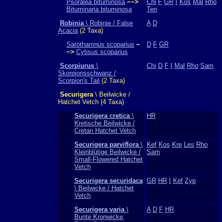
Psoralea bituminosa
−−>
Chi
F
GR
I
Kos
Mal
Rho
Bituminaria bituminosa
Ten
Robinia
\ Robinie / False
A
D
Acacia
(2 Taxa)
Sarothamnus scoparius
−
D
F
GR
−>
Cytisus scoparius
Scorpiurus
\
Chi
D
F
I
Mal
Rho
Sam
Skorpionsschwanz /
Scorpion's Tail
(2 Taxa)
Securigera
\ Beilwicke /
Hatchet Vetch (4 Taxa)
Securigera cretica
\
HR
Kretische Beilwicke /
Cretan Hatchet Vetch
Securigera parviflora
\
Kef
Kos
Kre
Les
Rho
Kleinblütige Beilwicke /
Sam
Small-Flowered Hatchet
Vetch
Securigera securidaca
GR
HR
I
Kef
Zyp
\ Beilwicke / Hatchet
Vetch
Securigera varia
\
A
D
F
HR
Bunte Kronwicke,