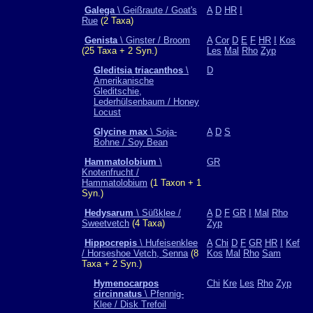
Galega
\ Geißraute / Goat's
A
D
HR
I
Rue
(2 Taxa)
Genista
\ Ginster / Broom
A
Cor
D
E
F
HR
I
Kos
(25 Taxa + 2 Syn.)
Les
Mal
Rho
Zyp
Gleditsia triacanthos
\
D
Amerikanische
Gleditschie,
Lederhülsenbaum / Honey
Locust
Glycine max
\ Soja-
A
D
S
Bohne / Soy Bean
Hammatolobium
\
GR
Knotenfrucht /
Hammatolobium
(1 Taxon + 1
Syn.)
Hedysarum
\ Süßklee /
A
D
F
GR
I
Mal
Rho
Sweetvetch
(4 Taxa)
Zyp
Hippocrepis
\ Hufeisenklee
A
Chi
D
F
GR
HR
I
Kef
/ Horseshoe Vetch, Senna
(8
Kos
Mal
Rho
Sam
Taxa + 2 Syn.)
Hymenocarpos
Chi
Kre
Les
Rho
Zyp
circinnatus
\ Pfennig-
Klee / Disk Trefoil