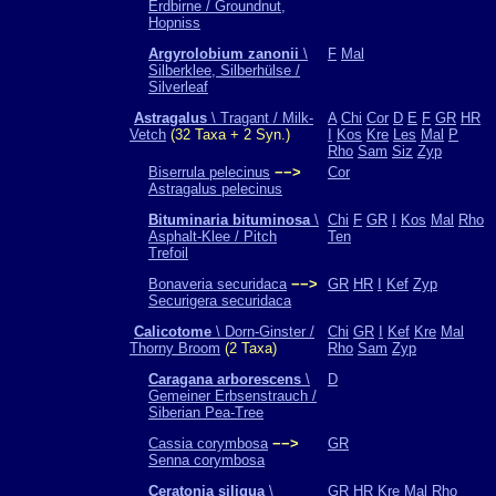
Erdbirne / Groundnut,
Hopniss
Argyrolobium zanonii
\
F
Mal
Silberklee, Silberhülse /
Silverleaf
Astragalus
\ Tragant / Milk-
A
Chi
Cor
D
E
F
GR
HR
Vetch
(32 Taxa + 2 Syn.)
I
Kos
Kre
Les
Mal
P
Rho
Sam
Siz
Zyp
Biserrula pelecinus
−−>
Cor
Astragalus pelecinus
Bituminaria bituminosa
\
Chi
F
GR
I
Kos
Mal
Rho
Asphalt-Klee / Pitch
Ten
Trefoil
Bonaveria securidaca
−−>
GR
HR
I
Kef
Zyp
Securigera securidaca
Calicotome
\ Dorn-Ginster /
Chi
GR
I
Kef
Kre
Mal
Thorny Broom
(2 Taxa)
Rho
Sam
Zyp
Caragana arborescens
\
D
Gemeiner Erbsenstrauch /
Siberian Pea-Tree
Cassia corymbosa
−−>
GR
Senna corymbosa
Ceratonia siliqua
\
GR
HR
Kre
Mal
Rho