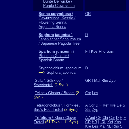
Bunte Beilwicke /
Purple Crownvetch
Senna corymbosa
\
GR
Gewürzrinde, Kassie /
Flowering Senna,
Argentina Senna
Sophora japonica
\
D
Japanischer Schnurbaum
/ Japanese Pagoda Tree
Spartium junceum
\
F
I
Kos
Rho
Sam
Pfriemen-Ginster /
Spanish Broom
Styphnolobium japonicum
D
−−>
Sophora japonica
Sulla \ Süßklee /
GR
I
Mal
Rho
Zyp
Sweetvetch
(2 Syn.)
Teline \ Ginster / Broom
(2
Cor
Les
Syn.)
Tetragonolobus \ Hornklee /
A
Cor
D
F
Kef
Kre
Lie
S
Bird's-Foot Trefoil
(2 Syn.)
Siz
Zyp
Trifolium
\ Klee / Clover,
A
And
CH
Chi
Cor
D
E
F
Trefoil
(61 Taxa + 11 Syn.)
GR
HR
I
IRL
Kef
Kos
Kre
Les
Mal
NL
Rho
S