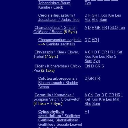
Johannisbrot-Baum,
Zyp
Karube / Carob
Cercis siliquastrum
\
D
F
GR
I
Kos
Kre
Les
Judasbaum / Judas Tree
Mal
Rho
Sam
Chamaecytisus \ Ginster,
A
D
F
GR
HR
I
SLO
Ten
Geißklee / Broom
(8 Syn.)
Chamaespartium sagittale
D
F
HR
I
−−>
Genista sagittalis
Chrysaspis \ Klee / Clover,
A
CH
D
F
GR
HR
I
Kef
Trefoil
(7 Syn.)
Kos
Kre
Les
Rho
S
Sam
Zyp
Cicer
\ Kichererbse / Chick-
Chi
D
GR
S
Pea
(2 Taxa)
Colutea arborescens
\
D
GR
HR
Blasenstrauch / Bladder
Senna
Coronilla
\ Kronwicke /
A
Chi
Cor
D
F
GR
HR
I
Scorpion Vetch, Crownvetch
Kef
Kos
Kre
Les
Mal
(8 Taxa + 7 Syn.)
Rho
Sam
Cytisophyllum
F
I
sessilifolium
\ Südlicher
Geißklee, Blattstielloser
Geißklee / Sessile-Leaved